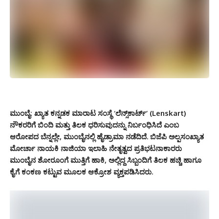
ಮುಂಬೈ:
ಖ್ಯಾತ ಕನ್ನಡಕ ಮಾರಾಟ ಸಂಸ್ಥೆ ‘ಲೆನ್ಸ್‌ಕಾರ್ಟ್’ (Lenskart)
ನೌಕರರಿಗೆ ಬಿಂದಿ ಮತ್ತು ತಿಲಕ ಧರಿಸುವುದನ್ನು ನಿರ್ಬಂಧಿಸಿದೆ ಎಂಬ
ಆರೋಪದ ಬೆನ್ನಲ್ಲೇ,
ಮುಂಬೈನಲ್ಲಿ ಹೈಡ್ರಾಮಾ ನಡೆದಿದೆ.
ಬಿಜೆಪಿ ಅಲ್ಪಸಂಖ್ಯಾತ
ಮೋರ್ಚಾ ನಾಯಕಿ
ನಾಜಿಯಾ ಇಲಾಹಿ
ನೇತೃತ್ವದ ಪ್ರತಿಭಟನಾಕಾರರು
ಮುಂಬೈನ ಶೋರೂಂಗೆ ಮುತ್ತಿಗೆ ಹಾಕಿ,
ಅಲ್ಲಿದ್ದ ಸಿಬ್ಬಂದಿಗೆ ತಿಲಕ ಹಚ್ಚಿ ಹಾಗೂ
ಕೈಗೆ ಕಂಕಣ ಕಟ್ಟುವ ಮೂಲಕ ಆಕ್ರೋಶ ವ್ಯಕ್ತಪಡಿಸಿದರು.