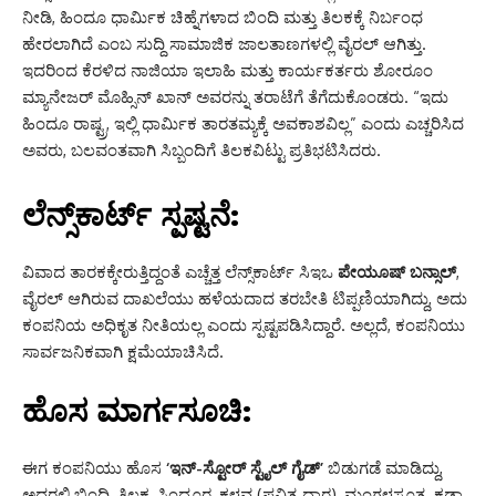
ನೀಡಿ,
ಹಿಂದೂ ಧಾರ್ಮಿಕ ಚಿಹ್ನೆಗಳಾದ ಬಿಂದಿ ಮತ್ತು ತಿಲಕಕ್ಕೆ ನಿರ್ಬಂಧ
ಹೇರಲಾಗಿದೆ ಎಂಬ ಸುದ್ದಿ ಸಾಮಾಜಿಕ ಜಾಲತಾಣಗಳಲ್ಲಿ ವೈರಲ್ ಆಗಿತ್ತು.
ಇದರಿಂದ ಕೆರಳಿದ ನಾಜಿಯಾ ಇಲಾಹಿ ಮತ್ತು ಕಾರ್ಯಕರ್ತರು ಶೋರೂಂ
ಮ್ಯಾನೇಜರ್ ಮೊಹ್ಸಿನ್ ಖಾನ್ ಅವರನ್ನು ತರಾಟೆಗೆ ತೆಗೆದುಕೊಂಡರು.
“ಇದು
ಹಿಂದೂ ರಾಷ್ಟ್ರ,
ಇಲ್ಲಿ ಧಾರ್ಮಿಕ ತಾರತಮ್ಯಕ್ಕೆ ಅವಕಾಶವಿಲ್ಲ” ಎಂದು ಎಚ್ಚರಿಸಿದ
ಅವರು,
ಬಲವಂತವಾಗಿ ಸಿಬ್ಬಂದಿಗೆ ತಿಲಕವಿಟ್ಟು ಪ್ರತಿಭಟಿಸಿದರು.
ಲೆನ್ಸ್‌ಕಾರ್ಟ್ ಸ್ಪಷ್ಟನೆ:
ವಿವಾದ ತಾರಕಕ್ಕೇರುತ್ತಿದ್ದಂತೆ ಎಚ್ಚೆತ್ತ ಲೆನ್ಸ್‌ಕಾರ್ಟ್ ಸಿಇಒ
ಪೇಯೂಷ್ ಬನ್ಸಾಲ್
,
ವೈರಲ್ ಆಗಿರುವ ದಾಖಲೆಯು ಹಳೆಯದಾದ ತರಬೇತಿ ಟಿಪ್ಪಣಿಯಾಗಿದ್ದು,
ಅದು
ಕಂಪನಿಯ ಅಧಿಕೃತ ನೀತಿಯಲ್ಲ ಎಂದು ಸ್ಪಷ್ಟಪಡಿಸಿದ್ದಾರೆ.
ಅಲ್ಲದೆ,
ಕಂಪನಿಯು
ಸಾರ್ವಜನಿಕವಾಗಿ ಕ್ಷಮೆಯಾಚಿಸಿದೆ.
ಹೊಸ ಮಾರ್ಗಸೂಚಿ:
ಈಗ ಕಂಪನಿಯು ಹೊಸ
‘ಇನ್-ಸ್ಟೋರ್ ಸ್ಟೈಲ್ ಗೈಡ್’
ಬಿಡುಗಡೆ ಮಾಡಿದ್ದು,
ಅದರಲ್ಲಿ ಬಿಂದಿ,
ತಿಲಕ,
ಸಿಂಧೂರ,
ಕಳವ (ಪವಿತ್ರ ದಾರ),
ಮಂಗಳಸೂತ್ರ,
ಕಡಾ,