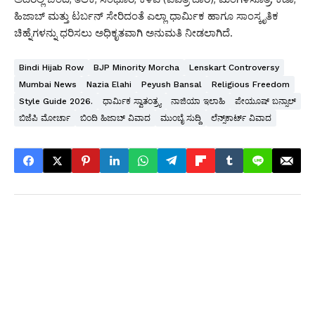
ಹಿಜಾಬ್ ಮತ್ತು ಟರ್ಬನ್ ಸೇರಿದಂತೆ ಎಲ್ಲಾ ಧಾರ್ಮಿಕ ಹಾಗೂ ಸಾಂಸ್ಕೃತಿಕ
ಚಿಹ್ನೆಗಳನ್ನು ಧರಿಸಲು ಅಧಿಕೃತವಾಗಿ ಅನುಮತಿ ನೀಡಲಾಗಿದೆ.
Bindi Hijab Row
BJP Minority Morcha
Lenskart Controversy
Mumbai News
Nazia Elahi
Peyush Bansal
Religious Freedom
Style Guide 2026.
ಧಾರ್ಮಿಕ ಸ್ವಾತಂತ್ರ್ಯ
ನಾಜಿಯಾ ಇಲಾಹಿ
ಪೇಯೂಷ್ ಬನ್ಸಾಲ್
ಬಿಜೆಪಿ ಮೋರ್ಚಾ
ಬಿಂದಿ ಹಿಜಾಬ್ ವಿವಾದ
ಮುಂಬೈ ಸುದ್ದಿ
ಲೆನ್ಸ್‌ಕಾರ್ಟ್ ವಿವಾದ