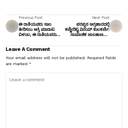
Previous Post
Next Post
ಈ ರಾಶಿಯವರು ಸಾಲ
ಪರಪ್ಪನ ಅಗ್ರಹಾರದಲ್ಲಿ
ತೀರಿಸಲು ಆಸ್ತಿ ಮಾರಾಟ
ಕಣ್ಣೀರಿಟ್ಟ ವಿನಯ್ ಕುಲಕರ್ಣಿ:
ವಿಳಂಬ, ಈ ರಾಶಿಯವರು
ಸಾಮಾಜಿಕ ಜಾಲತಾಣದಲ್ಲಿ
ಎಷ್ಟೇ ಪ್ರಯತ್ನಿಸಿದರು ಮದುವೆ
ತಂದೆಯ ಪರವಾಗಿ ದೀಪಾಲಿ
ಯೋಗ ಕೂಡಿ ಬರುತ್ತಿಲ್ಲ!
ಕುಲಕರ್ಣಿ ಭಾವುಕ ಪತ್ರ!
Leave A Comment
Your email address will not be published.
Required fields
are marked
*