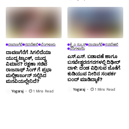
ದಾವಣಗೆರೆ
ನವದೆಹಲಿ
ಬೆಂಗಳೂರು
ಕ್ರೈಂ ನ್ಯೂಸ್
ದಾವಣಗೆರೆ
ನವದೆಹಲಿ
ಬೆಂಗಳೂರು
ದಾವಣಗೆರೆಗೆ ಸಿಗಲಿದೆಯಾ
ಎಸ್.ಎಸ್. ಬಡಾವಣೆ ಹಾಗೂ
ಯುದ್ಧ ಟ್ಯಾಂಕ್, ಯುದ್ಧ
ಬಸವೇಶ್ವರನಗರಗಳಲ್ಲಿ ದಿಢೀರ್
ವಿಮಾನ? ರಕ್ಷಣಾ ಸಚಿವ
ದಾಳಿ: ದಂಡ ವಿಧಿಸುವ ಜೊತೆಗೆ
ರಾಜನಾಥ್ ಸಿಂಗ್ ಗೆ ಪ್ರಭಾ
ಕುಡಿಯುವ ನೀರಿನ ಸಂಪರ್ಕ
ಮಲ್ಲಿಕಾರ್ಜುನ್ ಸಲ್ಲಿಸಿದ
ಬಂದ್ ಮಾಡಿದ್ಯಾಕೆ?
ಮನವಿಯಲ್ಲೇನಿದೆ?
Yogaraj
1 Mins Read
Yogaraj
1 Mins Read