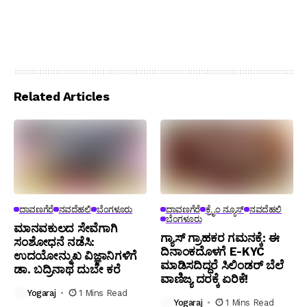
Related Articles
ದಾವಣಗೆರೆ
ನವದೆಹಲಿ
ಬೆಂಗಳೂರು
ದಾವಣಗೆರೆ
ಕ್ರೈಂ ನ್ಯೂಸ್
ನವದೆಹಲಿ
ಬೆಂಗಳೂರು
ಮಾನವಕುಲದ ಸೇವೆಗಾಗಿ
ಗ್ಯಾಸ್ ಗ್ರಾಹಕರ ಗಮನಕ್ಕೆ: ಈ
ಸಂಶೋಧನೆ ನಡೆಸಿ:
ದಿನಾಂಕದೊಳಗೆ E-KYC
ಉದಯೋನ್ಮುಖ ವಿಜ್ಞಾನಿಗಳಿಗೆ
ಮಾಡಿಸದಿದ್ದರೆ ಸಿಲಿಂಡರ್ ಬೆಲೆ
ಡಾ. ಬದ್ರಿನಾಥ ದುಬೇ ಕರೆ
ವಾಣಿಜ್ಯ ದರಕ್ಕೆ ಏರಿಕೆ!
Yogaraj
1 Mins Read
Yogaraj
1 Mins Read