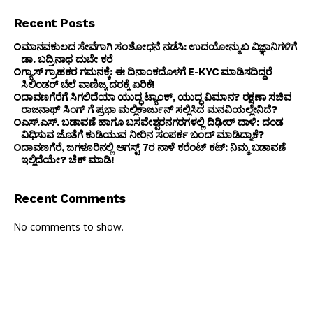
Recent Posts
ಮಾನವಕುಲದ ಸೇವೆಗಾಗಿ ಸಂಶೋಧನೆ ನಡೆಸಿ: ಉದಯೋನ್ಮುಖ ವಿಜ್ಞಾನಿಗಳಿಗೆ
ಡಾ. ಬದ್ರಿನಾಥ ದುಬೇ ಕರೆ
ಗ್ಯಾಸ್ ಗ್ರಾಹಕರ ಗಮನಕ್ಕೆ: ಈ ದಿನಾಂಕದೊಳಗೆ E-KYC ಮಾಡಿಸದಿದ್ದರೆ
ಸಿಲಿಂಡರ್ ಬೆಲೆ ವಾಣಿಜ್ಯ ದರಕ್ಕೆ ಏರಿಕೆ!
ದಾವಣಗೆರೆಗೆ ಸಿಗಲಿದೆಯಾ ಯುದ್ಧ ಟ್ಯಾಂಕ್, ಯುದ್ಧ ವಿಮಾನ? ರಕ್ಷಣಾ ಸಚಿವ
ರಾಜನಾಥ್ ಸಿಂಗ್ ಗೆ ಪ್ರಭಾ ಮಲ್ಲಿಕಾರ್ಜುನ್ ಸಲ್ಲಿಸಿದ ಮನವಿಯಲ್ಲೇನಿದೆ?
ಎಸ್.ಎಸ್. ಬಡಾವಣೆ ಹಾಗೂ ಬಸವೇಶ್ವರನಗರಗಳಲ್ಲಿ ದಿಢೀರ್ ದಾಳಿ: ದಂಡ
ವಿಧಿಸುವ ಜೊತೆಗೆ ಕುಡಿಯುವ ನೀರಿನ ಸಂಪರ್ಕ ಬಂದ್ ಮಾಡಿದ್ಯಾಕೆ?
ದಾವಣಗೆರೆ, ಜಗಳೂರಿನಲ್ಲಿ ಆಗಸ್ಟ್ 7ರ ನಾಳೆ ಕರೆಂಟ್ ಕಟ್: ನಿಮ್ಮ ಬಡಾವಣೆ
ಇಲ್ಲಿದೆಯೇ? ಚೆಕ್ ಮಾಡಿ!
Recent Comments
No comments to show.