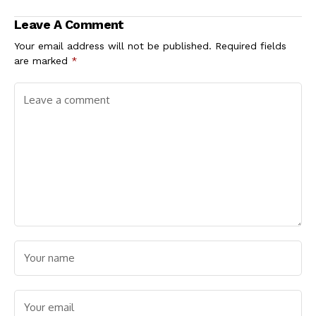
ಕೊಡ್ಲಿಪೇಟೆ
ತೃಪ್ತಿಪಡಿಸಬಹುದು ಅಷ್ಟೇ:
ಪ್ರಿಯಾಂಕ್ ಖರ್ಗೆ ವಿರುದ್ಧ ಬಿ.
Leave A Comment
ವೈ. ವಿಜಯೇಂದ್ರ ರೋಷಾಗ್ನಿ!
Your email address will not be published.
Required fields
are marked
*