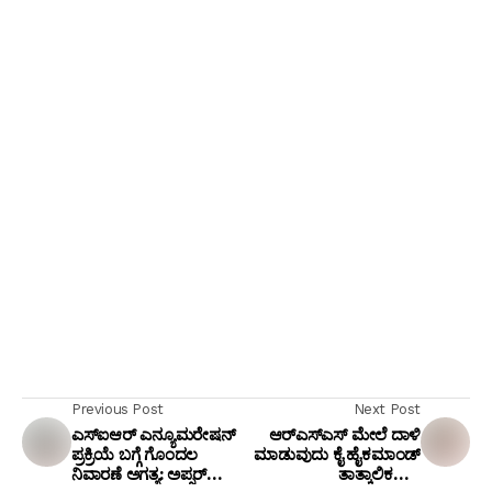
Previous Post
Next Post
ಎಸ್‌ಐಆರ್ ಎನ್ಯೂಮರೇಷನ್
ಆರ್‌ಎಸ್‌ಎಸ್ ಮೇಲೆ ದಾಳಿ
ಪ್ರಕ್ರಿಯೆ ಬಗ್ಗೆ ಗೊಂದಲ
ಮಾಡುವುದು ಕೈ ಹೈಕಮಾಂಡ್
ನಿವಾರಣೆ ಅಗತ್ಯ: ಅಪ್ಸರ್
ತಾತ್ಕಾಲಿಕವಾಗಿ