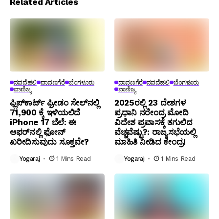
Related Articles
ನವದೆಹಲಿ
ದಾವಣಗೆರೆ
ಬೆಂಗಳೂರು
ದಾವಣಗೆರೆ
ನವದೆಹಲಿ
ಬೆಂಗಳೂರು
ವಾಣಿಜ್ಯ
ವಾಣಿಜ್ಯ
ಫ್ಲಿಪ್‌ಕಾರ್ಟ್ ಫ್ರೀಡಂ ಸೇಲ್‌ನಲ್ಲಿ
2025ರಲ್ಲಿ 23 ದೇಶಗಳ
₹71,900 ಕ್ಕೆ ಇಳಿಯಲಿದೆ
ಪ್ರಧಾನಿ ನರೇಂದ್ರ ಮೋದಿ
iPhone 17 ಬೆಲೆ: ಈ
ವಿದೇಶ ಪ್ರವಾಸಕ್ಕೆ ತಗುಲಿದ
ಆಫರ್‌ನಲ್ಲಿ ಫೋನ್
ವೆಚ್ಚವೆಷ್ಟು?: ರಾಜ್ಯಸಭೆಯಲ್ಲಿ
ಖರೀದಿಸುವುದು ಸೂಕ್ತವೇ?
ಮಾಹಿತಿ ನೀಡಿದ ಕೇಂದ್ರ!
Yogaraj
1 Mins Read
Yogaraj
1 Mins Read