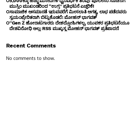
5,000ಕ್ಕೂ ಹೆಚ್ಚು ಮಸೀದಿಗಳ ಧ್ವನಿವರ್ಧಕ ತೆರವು: ಪೊಲೀಸರ ಸೂಚನೆಗೆ
ಮುಸ್ಲಿಂ ಮುಖಂಡರಿಂದ “ಉಗ್ರ” ಪ್ರತಿಭಟನೆ ಎಚ್ಚರಿಕೆ!
ಸಾಮಾಜಿಕ ಅಸಮಾನತೆ ಇರುವವರೆಗೆ ಮೀಸಲಾತಿ ಅಗತ್ಯ, ಲಾಭ ಪಡೆದವರು
ಸ್ವಯಂಪ್ರೇರಿತರಾಗಿ ಬಿಟ್ಟುಕೊಡಲಿ: ಮೋಹನ್ ಭಾಗವತ್
“Gen Z ಹೋರಾಟಗಾರರು ದೇಶದ್ರೋಹಿಗಳಲ್ಲ, ಯುವಕರ ಪ್ರತಿಭಟನೆಯೂ
ದೇಶವಿರೋಧಿ ಅಲ್ಲ: RSS ಮುಖ್ಯಸ್ಥ ಮೋಹನ್ ಭಾಗವತ್ ಪ್ರತಿಪಾದನೆ
Recent Comments
No comments to show.