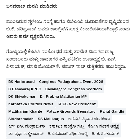
ಬಸವರಾಜ್ ಮನವಿ ಮಾಡಿದರು.
ಮುಂಬರುವ ಸ್ಥಳೀಯ ಸಂಸ್ಥೆ ಹಾಗೂ ಬಿಬಿಎಂಪಿ ಚುನಾವಣೆಗಳ ದೃಷ್ಟಿಯಿಂದ
ಬಿ.ಕೆ. ಹರಿಪ್ರಸಾದ್ ಅವರು ಕಾಂಗ್ರೆಸ್‌ಗೆ ಸೂಕ್ತ ಸೇನಾಧಿಪತಿಯಾಗಿದ್ದಾರೆ ಎಂದು
ಅವರು ಹರ್ಷ ವ್ಯಕ್ತಪಡಿಸಿದರು.
ಗೋಷ್ಠಿಯಲ್ಲಿ ಕೆಪಿಸಿಸಿ ಸಂಶೋಧನೆ ಮತ್ತು ತರಬೇತಿ ವಿಭಾಗದ ರಾಜ್ಯ
ಸಂಚಾಲಕರು ಮತ್ತು ದಾವಣಗೆರೆ ಎಸ್ಸಿ ಘಟಕದ ಉಪಾಧ್ಯಕ್ಷ ಬಿ. ಎನ್.
ವಿನಾಯಕ್, ಮಾಜಿ ಮೇಯರ್ ಕೆ. ಚಮನ್ ಸಾಬ್ ಮತ್ತಿತರರು ಹಾಜರಿದ್ದರು.
BK Hariprasad
Congress Padagrahana Event 2026
D Basavaraj KPCC
Davanagere Congress Workers
DK Shivakumar
Dr. Prabha Mallikarjun MP
Karnataka Politics News
KPCC New President
Mallikarjun Kharge
Palace Grounds Bengaluru
Rahul Gandhi
Siddaramaiah
SS Mallikarjun
ಅರಮನೆ ಮೈದಾನ ಬೆಂಗಳೂರು
ಎಸ್. ಎಸ್. ಮಲ್ಲಿಕಾರ್ಜುನ್
ಕರ್ನಾಟಕ ಕಾಂಗ್ರೆಸ್ ಸುದ್ದಿ
ಕೆಪಿಸಿಸಿ ನೂತನ ಅಧ್ಯಕ್ಷ
ಡಾ. ಪ್ರಭಾ ಮಲ್ಲಿಕಾರ್ಜುನ್
ಡಿ ಬಸವರಾಜ್ ಪತ್ರಿಕಾಘೋಷ್ಠಿ
ಡಿ. ಕೆ. ಶಿವಕುಮಾರ್