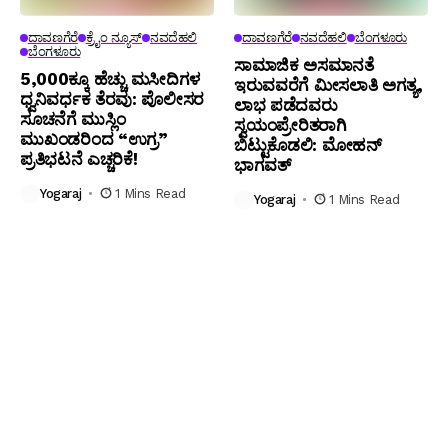
ದಾವಣಗೆರೆ
ಕ್ರೈಂ ನ್ಯೂಸ್
ನವದೆಹಲಿ
ದಾವಣಗೆರೆ
ನವದೆಹಲಿ
ಬೆಂಗಳೂರು
ಬೆಂಗಳೂರು
ಸಾಮಾಜಿಕ ಅಸಮಾನತೆ
5,000ಕ್ಕೂ ಹೆಚ್ಚು ಮಸೀದಿಗಳ
ಇರುವವರೆಗೆ ಮೀಸಲಾತಿ ಅಗತ್ಯ,
ಧ್ವನಿವರ್ಧಕ ತೆರವು: ಪೊಲೀಸರ
ಲಾಭ ಪಡೆದವರು
ಸೂಚನೆಗೆ ಮುಸ್ಲಿಂ
ಸ್ವಯಂಪ್ರೇರಿತರಾಗಿ
ಮುಖಂಡರಿಂದ “ಉಗ್ರ”
ಬಿಟ್ಟುಕೊಡಲಿ: ಮೋಹನ್
ಪ್ರತಿಭಟನೆ ಎಚ್ಚರಿಕೆ!
ಭಾಗವತ್
Yogaraj
1 Mins Read
Yogaraj
1 Mins Read