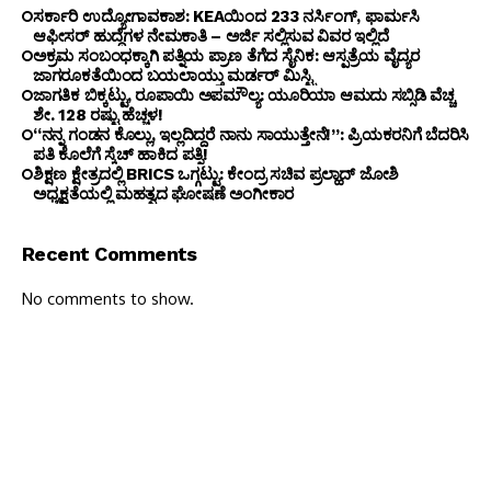
ಸರ್ಕಾರಿ ಉದ್ಯೋಗಾವಕಾಶ: KEAಯಿಂದ 233 ನರ್ಸಿಂಗ್, ಫಾರ್ಮಸಿ
ಆಫೀಸರ್ ಹುದ್ದೆಗಳ ನೇಮಕಾತಿ – ಅರ್ಜಿ ಸಲ್ಲಿಸುವ ವಿವರ ಇಲ್ಲಿದೆ
ಅಕ್ರಮ ಸಂಬಂಧಕ್ಕಾಗಿ ಪತ್ನಿಯ ಪ್ರಾಣ ತೆಗೆದ ಸೈನಿಕ: ಆಸ್ಪತ್ರೆಯ ವೈದ್ಯರ
ಜಾಗರೂಕತೆಯಿಂದ ಬಯಲಾಯ್ತು ಮರ್ಡರ್ ಮಿಸ್ಟ್ರಿ
ಜಾಗತಿಕ ಬಿಕ್ಕಟ್ಟು, ರೂಪಾಯಿ ಅಪಮೌಲ್ಯ: ಯೂರಿಯಾ ಆಮದು ಸಬ್ಸಿಡಿ ವೆಚ್ಚ
ಶೇ. 128 ರಷ್ಟು ಹೆಚ್ಚಳ!
“ನನ್ನ ಗಂಡನ ಕೊಲ್ಲು, ಇಲ್ಲದಿದ್ದರೆ ನಾನು ಸಾಯುತ್ತೇನೆ!”: ಪ್ರಿಯಕರನಿಗೆ ಬೆದರಿಸಿ
ಪತಿ ಕೊಲೆಗೆ ಸ್ಕೆಚ್ ಹಾಕಿದ ಪತ್ನಿ!
ಶಿಕ್ಷಣ ಕ್ಷೇತ್ರದಲ್ಲಿ BRICS ಒಗ್ಗಟ್ಟು: ಕೇಂದ್ರ ಸಚಿವ ಪ್ರಲ್ಹಾದ್ ಜೋಶಿ
ಅಧ್ಯಕ್ಷತೆಯಲ್ಲಿ ಮಹತ್ವದ ಘೋಷಣೆ ಅಂಗೀಕಾರ
Recent Comments
No comments to show.