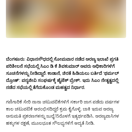
ಬೆಂಗಳೂರು: ವಿಧಾನಸೌಧದಲ್ಲಿ ಸೋಮವಾರ ನಡೆದ ಅರಣ್ಯ ಇಲಾಖೆ ಪ್ರಗತಿ
ಪರಿಶೀಲನೆ ಸಭೆಯಲ್ಲಿ ಸಿಎಂ ಡಿ ಕೆ ಶಿವಕುಮಾರ್ ಅವರು ಅಧಿಕಾರಿಗಳಿಗೆ
ಸೂಚನೆಗಳನ್ನು ನೀಡಿದ್ದಾರೆ. ಕಾಡಾನೆ, ಚಿರತೆ ಹಿಡಿಯಲು ಬರ್ತಿದೆ ‘ಥರ್ಮಲ್
ದ್ರೋಣ್’: ವನ್ಯಜೀವಿ ಸಂಘರ್ಷಕ್ಕೆ ಹೈಟೆಕ್ ಬ್ರೇಕ್!. ಇದು ಸಿಎಂ ನೇತೃತ್ವದಲ್ಲಿ
ನಡೆದ ಸಭೆಯಲ್ಲಿ ತೆಗೆದುಕೊಂಡ ಮಹತ್ವದ ನಿರ್ಧಾರ.
ಗಣಿಗಾರಿಕೆ ಸೇರಿ ನಾನಾ ಚಟುವಟಿಕೆಗಳಿಗೆ ಸರ್ಕಾರಿ ಜಾಗ ಪಡೆದು ವರ್ಷಗಳ
ಕಾಲ ಚಟುವಟಿಕೆ ಆರಂಭಿಸದಿದ್ದರೆ ಕ್ರಮ ಕೈಗೊಳ್ಳಿ. ಬಾಕಿ ಇರುವ ಅರಣ್ಯ
ಅನುಮತಿ ಪ್ರಕರಣಗಳನ್ನು ಜುಲೈ 15ರೊಳಗೆ ಇತ್ಯರ್ಥಪಡಿಸಿ. ಅರಣ್ಯವಾಸಿಗಳ
ಹಕ್ಕುಗಳ ರಕ್ಷಣೆ, ಮೂಲಭೂತ ಸೌಲಭ್ಯಗಳಿಗೆ ಆದ್ಯತೆ ನೀಡಿ.