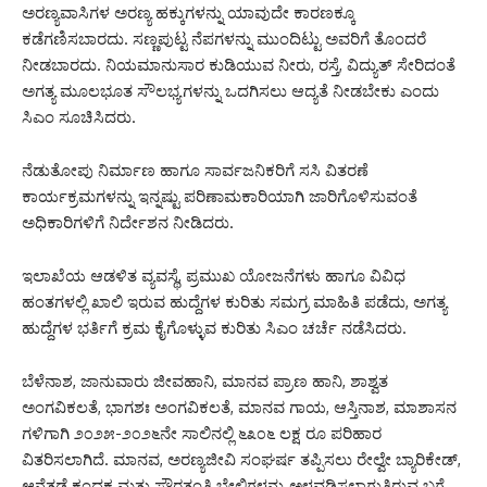
ಅರಣ್ಯವಾಸಿಗಳ ಅರಣ್ಯ ಹಕ್ಕುಗಳನ್ನು ಯಾವುದೇ ಕಾರಣಕ್ಕೂ
ಕಡೆಗಣಿಸಬಾರದು. ಸಣ್ಣಪುಟ್ಟ ನೆಪಗಳನ್ನು ಮುಂದಿಟ್ಟು ಅವರಿಗೆ ತೊಂದರೆ
ನೀಡಬಾರದು. ನಿಯಮಾನುಸಾರ ಕುಡಿಯುವ ನೀರು, ರಸ್ತೆ, ವಿದ್ಯುತ್ ಸೇರಿದಂತೆ
ಅಗತ್ಯ ಮೂಲಭೂತ ಸೌಲಭ್ಯಗಳನ್ನು ಒದಗಿಸಲು ಆದ್ಯತೆ ನೀಡಬೇಕು ಎಂದು
ಸಿಎಂ ಸೂಚಿಸಿದರು.
ನೆಡುತೋಪು ನಿರ್ಮಾಣ ಹಾಗೂ ಸಾರ್ವಜನಿಕರಿಗೆ ಸಸಿ ವಿತರಣೆ
ಕಾರ್ಯಕ್ರಮಗಳನ್ನು ಇನ್ನಷ್ಟು ಪರಿಣಾಮಕಾರಿಯಾಗಿ ಜಾರಿಗೊಳಿಸುವಂತೆ
ಅಧಿಕಾರಿಗಳಿಗೆ ನಿರ್ದೇಶನ ನೀಡಿದರು.
ಇಲಾಖೆಯ ಆಡಳಿತ ವ್ಯವಸ್ಥೆ, ಪ್ರಮುಖ ಯೋಜನೆಗಳು ಹಾಗೂ ವಿವಿಧ
ಹಂತಗಳಲ್ಲಿ ಖಾಲಿ ಇರುವ ಹುದ್ದೆಗಳ ಕುರಿತು ಸಮಗ್ರ ಮಾಹಿತಿ ಪಡೆದು, ಅಗತ್ಯ
ಹುದ್ದೆಗಳ ಭರ್ತಿಗೆ ಕ್ರಮ ಕೈಗೊಳ್ಳುವ ಕುರಿತು ಸಿಎಂ ಚರ್ಚೆ ನಡೆಸಿದರು.
ಬೆಳೆನಾಶ, ಜಾನುವಾರು ಜೀವಹಾನಿ, ಮಾನವ ಪ್ರಾಣ ಹಾನಿ, ಶಾಶ್ವತ
ಅಂಗವಿಕಲತೆ, ಭಾಗಶಃ ಅಂಗವಿಕಲತೆ, ಮಾನವ ಗಾಯ, ಆಸ್ತಿನಾಶ, ಮಾಶಾಸನ
ಗಳಿಗಾಗಿ ೨೦೨೫-೨೦೨೬ನೇ ಸಾಲಿನಲ್ಲಿ ೬೩೦೬ ಲಕ್ಷ ರೂ ಪರಿಹಾರ
ವಿತರಿಸಲಾಗಿದೆ. ಮಾನವ, ಅರಣ್ಯಜೀವಿ ಸಂಘರ್ಷ ತಪ್ಪಿಸಲು ರೇಲ್ವೇ ಬ್ಯಾರಿಕೇಡ್‌,
ಆನೆತಡೆ ಕಂದಕ ಮತ್ತು ಸೌರತಂತಿ ಬೇಲಿಗಳನ್ನು ಅಳವಡಿಸಲಾಗುತ್ತಿರುವ ಬಗ್ಗೆ