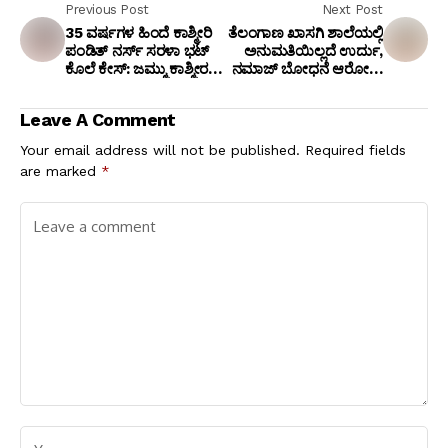
Previous Post
Next Post
35 ವರ್ಷಗಳ ಹಿಂದೆ ಕಾಶ್ಮೀರಿ
ತೆಲಂಗಾಣ ಖಾಸಗಿ ಶಾಲೆಯಲ್ಲಿ
ಪಂಡಿತ್ ನರ್ಸ್ ಸರಳಾ ಭಟ್
ಅನುಮತಿಯಿಲ್ಲದೆ ಉರ್ದು,
ಕೊಲೆ ಕೇಸ್: ಜಮ್ಮು ಕಾಶ್ಮೀರ
ನಮಾಜ್ ಬೋಧನೆ ಆರೋಪ:
ಎಸ್‌ಐಎಯಿಂದ 737
ಎರಡು ಪ್ರತ್ಯೇಕ ಎಫ್‌ಐಆರ್
ಪುಟಗಳ ದೋಷಾರೋಪ ಪಟ್ಟಿ
ದಾಖಲು
Leave A Comment
ಸಲ್ಲಿಕೆ, ಯಾರಿದು ಸರಳಾ
ಭಟ್?
Your email address will not be published.
Required fields
are marked
*