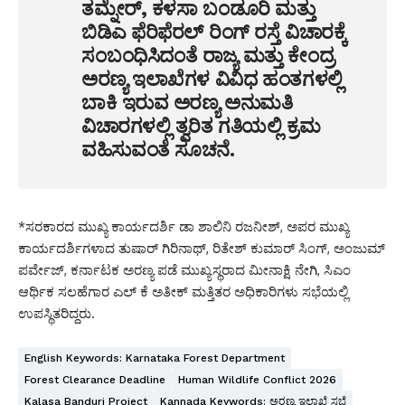
ತಮ್ನೇರ್‌, ಕಳಸಾ ಬಂಡೂರಿ ಮತ್ತು
ಬಿಡಿಎ ಫೆರಿಫೆರಲ್‌ ರಿಂಗ್‌ ರಸ್ತೆ ವಿಚಾರಕ್ಕೆ
ಸಂಬಂಧಿಸಿದಂತೆ ರಾಜ್ಯ ಮತ್ತು ಕೇಂದ್ರ
ಅರಣ್ಯ ಇಲಾಖೆಗಳ ವಿವಿಧ ಹಂತಗಳಲ್ಲಿ
ಬಾಕಿ ಇರುವ ಅರಣ್ಯ ಅನುಮತಿ
ವಿಚಾರಗಳಲ್ಲಿ ತ್ವರಿತ ಗತಿಯಲ್ಲಿ ಕ್ರಮ
ವಹಿಸುವಂತೆ ಸೂಚನೆ.
*ಸರಕಾರದ ಮುಖ್ಯ ಕಾರ್ಯದರ್ಶಿ ಡಾ ಶಾಲಿನಿ ರಜನೀಶ್, ಅಪರ ಮುಖ್ಯ
ಕಾರ್ಯದರ್ಶಿಗಳಾದ ತುಷಾರ್ ಗಿರಿನಾಥ್, ರಿತೇಶ್ ಕುಮಾರ್ ಸಿಂಗ್, ಅಂಜುಮ್
ಪರ್ವೇಜ್, ಕರ್ನಾಟಕ ಅರಣ್ಯ ಪಡೆ ಮುಖ್ಯಸ್ಥರಾದ ಮೀನಾಕ್ಷಿ ನೇಗಿ, ಸಿಎಂ
ಆರ್ಥಿಕ ಸಲಹೆಗಾರ ಎಲ್ ಕೆ ಅತೀಕ್ ಮತ್ತಿತರ ಅಧಿಕಾರಿಗಳು ಸಭೆಯಲ್ಲಿ
ಉಪಸ್ಥಿತರಿದ್ದರು.
English Keywords: Karnataka Forest Department
Forest Clearance Deadline
Human Wildlife Conflict 2026
Kalasa Banduri Project
Kannada Keywords: ಅರಣ್ಯ ಇಲಾಖೆ ಸಭೆ