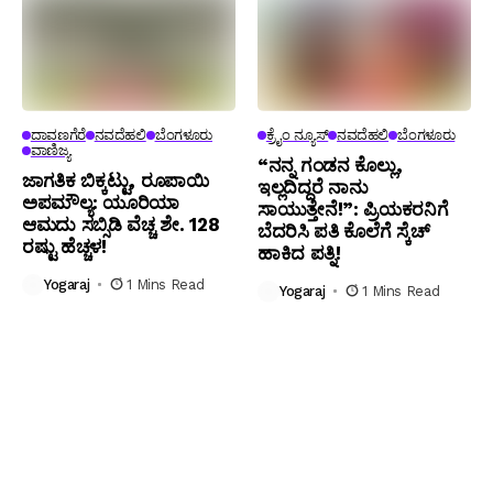
ದಾವಣಗೆರೆ
ನವದೆಹಲಿ
ಬೆಂಗಳೂರು
ಕ್ರೈಂ ನ್ಯೂಸ್
ನವದೆಹಲಿ
ಬೆಂಗಳೂರು
ವಾಣಿಜ್ಯ
“ನನ್ನ ಗಂಡನ ಕೊಲ್ಲು,
ಜಾಗತಿಕ ಬಿಕ್ಕಟ್ಟು, ರೂಪಾಯಿ
ಇಲ್ಲದಿದ್ದರೆ ನಾನು
ಅಪಮೌಲ್ಯ: ಯೂರಿಯಾ
ಸಾಯುತ್ತೇನೆ!”: ಪ್ರಿಯಕರನಿಗೆ
ಆಮದು ಸಬ್ಸಿಡಿ ವೆಚ್ಚ ಶೇ. 128
ಬೆದರಿಸಿ ಪತಿ ಕೊಲೆಗೆ ಸ್ಕೆಚ್
ರಷ್ಟು ಹೆಚ್ಚಳ!
ಹಾಕಿದ ಪತ್ನಿ!
Yogaraj
1 Mins Read
Yogaraj
1 Mins Read