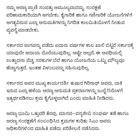
ನಮ್ಮ ಅರಣ್ಯ ಪ್ರಾಣಿ ಸಂಪತ್ತು ಅಮೂಲ್ಯವಾದದ್ದು. ಸಂರಕ್ಷಣೆ
ಪರಿಣಾಮಕಾರಿಯಾಗಿ ಆಗಬೇಕು. ಕೈಗಾರಿಕೆ ಹಾಗೂ ಗಣಿಗಾರಿಕೆ ಯೋಜನೆಗಳಿಗೆ
ಅಗತ್ಯವಿರುವ ಎಲ್ಲಾ ಅನುಮತಿಗಳನ್ನು ನಿಗದಿತ ಕಾಲಮಿತಿಯೊಳಗೆ ನೀಡುವ
ವ್ಯವಸ್ಥೆ ಮಾಡಬೇಕು.
ಸರ್ಕಾರದ ಜಾಗವನ್ನು ಪಡೆದು ಐದಾರು ವರ್ಷಗಳ ಕಾಲ ಖಾಲಿ ಬಿಟ್ಟರೆ ಸರ್ಕಾರಕ್ಕೆ
ಯಾವುದೇ ಆದಾಯ ದೊರೆಯುವುದಿಲ್ಲ. ಅಷ್ಟೇ ಅಲ್ಲದೆ, ಈ ಅವಧಿಯಲ್ಲಿ
ಉತ್ಪಾದನಾ ವೆಚ್ಚ, ಸರಕುಗಳ ಬೆಲೆ ಹಾಗೂ ಯೋಜನೆಯ ಒಟ್ಟು ಮೌಲ್ಯವೂ
ಹೆಚ್ಚಾಗುತ್ತದೆ. ಇಂತಹ ವಿಳಂಬವನ್ನು ಸಹಿಸುವುದಿಲ್ಲ.
ಸರ್ಕಾರದ ಅಪರ ಮುಖ್ಯ ಕಾರ್ಯದರ್ಶಿ ತುಷಾರ ಗಿರಿನಾಥ್ ಅವರು, ಬಾಕಿ
ಇರುವ ಎಲ್ಲಾ ಹಳೆಯ ಅರಣ್ಯ ಅನುಮತಿ ಪ್ರಕರಣಗಳನ್ನು ಜುಲೈ 15ರೊಳಗೆ
ಇತ್ಯರ್ಥಪಡಿಸಲು ಕ್ರಮ ಕೈಗೊಳ್ಳಲಾಗಿದೆ ಎಂದು ಮಾಹಿತಿ ನೀಡಿದರು.
ಅರಣ್ಯ ಭೂಮಿ ಒತ್ತುವರಿ ತೆರವು, ಮಾನವ–ವನ್ಯಜೀವಿ ಸಂಘರ್ಷ ತಡೆ ಹಾಗೂ
ಅರಣ್ಯ ಸಂರಕ್ಷಣೆಗೆ ಸಂಬಂಧಿಸಿದ ಕ್ರಮಗಳ ಕುರಿತು ಸಿಎಂ ಅವರು
ಅಧಿಕಾರಿಗಳಿಂದ ಮಾಹಿತಿ ಪಡೆದು ಪರಿಶೀಲನೆ ನಡೆಸಿದರು.