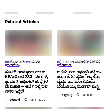
Related Articles
ಉದ್ಯೋಗ ವಾರ್ತೆ
ದಾವಣಗೆರೆ
ಕ್ರೈಂ ನ್ಯೂಸ್
ದಾವಣಗೆರೆ
ನವದೆಹಲಿ
ಬೆಂಗಳೂರು
ಬೆಂಗಳೂರು
ಸರ್ಕಾರಿ ಉದ್ಯೋಗಾವಕಾಶ:
ಅಕ್ರಮ ಸಂಬಂಧಕ್ಕಾಗಿ ಪತ್ನಿಯ
KEAಯಿಂದ 233 ನರ್ಸಿಂಗ್,
ಪ್ರಾಣ ತೆಗೆದ ಸೈನಿಕ: ಆಸ್ಪತ್ರೆಯ
ಫಾರ್ಮಸಿ ಆಫೀಸರ್ ಹುದ್ದೆಗಳ
ವೈದ್ಯರ ಜಾಗರೂಕತೆಯಿಂದ
ನೇಮಕಾತಿ – ಅರ್ಜಿ ಸಲ್ಲಿಸುವ
ಬಯಲಾಯ್ತು ಮರ್ಡರ್ ಮಿಸ್ಟ್ರಿ
ವಿವರ ಇಲ್ಲಿದೆ
Yogaraj
1 Mins Read
Yogaraj
1 Mins Read