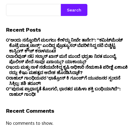
Search
Recent Posts
‘ಅಂದು ನನ್ನೊಂದಿಗೆ ಮಲಗಲು ಕೇಳಿದ್ದು ನೀವೇ ತಾನೇ?’: “ಕಮಿಟ್‌ಮೆಂಟ್
ಕೊಟ್ರೆ ಮಾತ್ರ ಚಾನ್ಸ್” ಎಂದಿದ್ದ ಪ್ರೊಡ್ಯೂಸರ್ ಬೆವರಿಳಿಸಿದ್ದ ನಟಿ ಬಿಚ್ಚಿಟ್ಟ
ಕಾಸ್ಟಿಂಗ್ ಕೌಚ್ ಕರಾಳಮುಖ!
ಬಾಲಿವುಡ್ ನಟ ಸಲ್ಮಾನ್ ಖಾನ್ ಮನೆ ಮುಂದೆ ಭದ್ರತಾ ನಿರತ ಮುಂಬೈ
ಪೊಲೀಸ್ ಪೇದೆ ಸಾವು! ಏನಾಯ್ತು? ಯಾಕಾಯ್ತು?
ಇಂದು ಮತ್ತು ನಾಳೆ ನಡೆಯಬೇಕಿದ್ದ ಕೃಷಿ ಅಧಿಕಾರಿ ನೇಮಕಾತಿ ಪರೀಕ್ಷೆ ಏಕಾಏಕಿ
ರದ್ದು: ಕೆಇಎ ಮಹತ್ವದ ಆದೇಶ ಹೊರಡಿಸಿದ್ಯಾಕೆ?
ರಾಹುಲ್ ಗಾಂಧಿಯವರ ‘ಛಾತ್ರೋನ್ ಕಿ ಗೂಂಜ್’ಗೆ ಯುವಜನರ ಸ್ಪಂದನೆ
ಸಿಕ್ಕಿಲ್ಲ: ಶಶಿ ತರೂರ್!
“ಪುರುಷ ಪ್ರಾಧಾನ್ಯತೆ ತೊಲಗಲಿ, ಭಾರತದ ಮಹಿಳಾ ಶಕ್ತಿ ಬಂಧಿಯಾಗಿದೆ”:
ರಾಹುಲ್ ಗಾಂಧಿ!
Recent Comments
No comments to show.