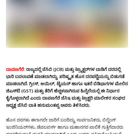
ದಾವಣಗೆರೆ
:
ರಾಜ್ಯದಲ್ಲಿ ಜೆಸಿಬಿ (JCB) ಮತ್ತು ಟ್ರ್ಯಾಕ್ಟರ್‌ಗಳ ಬಾಡಿಗೆ ದರದಲ್ಲಿ
ಭಾರಿ ಬದಲಾವಣೆ ಮಾಡಲಾಗಿದ್ದು, ಪರಿಷ್ಕೃತ ಹೊಸ ದರಪಟ್ಟಿಯನ್ನು ಬಿಡುಗಡೆ
ಮಾಡಲಾಗಿದೆ. ಗ್ರೀಸ್, ಆಯಿಲ್, ಟೈಯರ್ ಹಾಗೂ ಇತರೆ ಬಿಡಿಭಾಗಗಳ ಮೇಲಿನ
ಜಿಎಸ್‌ಟಿ (GST) ಮತ್ತು ತೆರಿಗೆ ಹೆಚ್ಚಳವಾಗಿರುವ ಹಿನ್ನೆಲೆಯಲ್ಲಿ ಈ ನಿರ್ಧಾರ
ಕೈಗೊಳ್ಳಲಾಗಿದೆ ಎಂದು ದಾವಣಗೆರೆ ಜೆಸಿಇ ಮತ್ತು ಟ್ರಾಕ್ಟರಿ ಮಾಲೀಕರ ಸಂಘದ
ಅಧ್ಯಕ್ಷ ಜೆಸಿಬಿ ಬಾತಿ ಹನುಮಂತಪ್ಪ ಅವರು ತಿಳಿಸಿದರು.
ಹೊಸ ದರಗಳು ಈಗಾಗಲೇ ಜಾರಿಗೆ ಬಂದಿದ್ದು, ಸಾರ್ವಜನಿಕರು, ಬಿಲ್ಡಿಂಗ್
ಇಂಜಿನಿಯರ್‌ಗಳು, ಡೆವಲಪರ್ಸ್ ಹಾಗೂ ಮಹಾನಗರ ಪಾಲಿಕೆ ಗುತ್ತಿಗೆದಾರರು