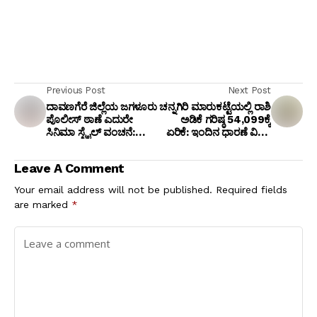
Previous Post
Next Post
ದಾವಣಗೆರೆ ಜಿಲ್ಲೆಯ ಜಗಳೂರು
ಚನ್ನಗಿರಿ ಮಾರುಕಟ್ಟೆಯಲ್ಲಿ ರಾಶಿ
ಪೊಲೀಸ್ ಠಾಣೆ ಎದುರೇ
ಅಡಿಕೆ ಗರಿಷ್ಠ ₹54,099ಕ್ಕೆ
ಸಿನಿಮಾ ಸ್ಟೈಲ್ ವಂಚನೆ:
ಏರಿಕೆ: ಇಂದಿನ ಧಾರಣೆ ವಿವರ
ಕಡಿಮೆ ಬೆಲೆಗೆ ಚಿನ್ನ
ಇಲ್ಲಿದೆ
ಕೊಡುವುದಾಗಿ ನಂಬಿಸಿ 70
Leave A Comment
ಸಾವಿರ ಲೂಟಿ ಮಾಡಿದ ಸಿಗ್ಲಿ
ಬಸ್ಯಾ!
Your email address will not be published.
Required fields
are marked
*