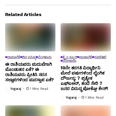
Related Articles
ದಾವಣಗೆರೆ
ದಿನ ಭವಿಷ್ಯ
ಬೆಂಗಳೂರು
ಕ್ರೈಂ ನ್ಯೂಸ್
ದಾವಣಗೆರೆ
ನವದೆಹಲಿ
ಬೆಂಗಳೂರು
ಈ ರಾಶಿಯವರು ಮದುವೆಗಾಗಿ
10ನೇ ತರಗತಿ ವಿದ್ಯಾರ್ಥಿನಿ
ಮೊಂಡುತನ ಏಕೆ? ಈ
ಮೇಲೆ ವರ್ಷಗಳಿಂದ ಲೈಂಗಿಕ
ರಾಶಿಯವರು ಪ್ರೀತಿಸಿ ಸರಸ
ದೌರ್ಜನ್ಯ: 7 ಪ್ರತ್ಯೇಕ
ಸಲ್ಲಾಪಗಳಿಂದ ಮನಸ್ತಾಪ ಏಕೆ?
ಎಫ್ಐಆರ್, ತಂದೆ ಸೇರಿ 7
ಜನರ ವಿರುದ್ಧ ಪೋಕ್ಸೋ ಕೇಸ್!
Yogaraj
1 Mins Read
Yogaraj
1 Mins Read