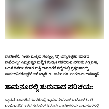
ದಾವಣಗೆರೆ:
“ಆಡು ಮುಟ್ಟದ ಸೊಪ್ಪಿಲ್ಲ, ಸಿಗ್ಲಿ ಬಸ್ಯಾ ಕಳ್ಳತನ ಮಾಡದ
ಮನೆಯಿಲ್ಲ” ಎನ್ನುವಷ್ಟರ ಮಟ್ಟಿಗೆ ಕುಖ್ಯಾತಿ ಪಡೆದಿರುವ ಖದೀಮ ಸಿಗ್ಲಿ ಬಸ್ಯಾ
ಬಹಳ ದಿನಗಳ ನಂತರ ಮತ್ತೆ ದಾವಣಗೆರೆ ಜಿಲ್ಲೆಯಲ್ಲಿ ಪ್ರತ್ಯಕ್ಷನಾಗಿದ್ದು,
ಸಾರ್ವಜನಿಕರೊಬ್ಬರಿಗೆ ಬರೋಬ್ಬರಿ 70 ಸಾವಿರ ರೂ. ಪಂಗನಾಮ ಹಾಕಿದ್ದಾನೆ.
ಶಾಮನೂರಲ್ಲಿ ಶುರುವಾದ ಪರಿಚಯ:
ನ್ಯಾಮತಿ ತಾಲೂಕಿನ ಸೂರಹೊನ್ನೆ ಗ್ರಾಮದ ಶಿವರಾಜ್ ಎಲ್.ಎನ್ (59)
ಎಂಬುವವರಿಗೆ ಕಳೆದ ನವೆಂಬರ್ 12ರಂದು ದಾವಣಗೆರೆಯ ಶಾಮನೂರಿನಲ್ಲಿ