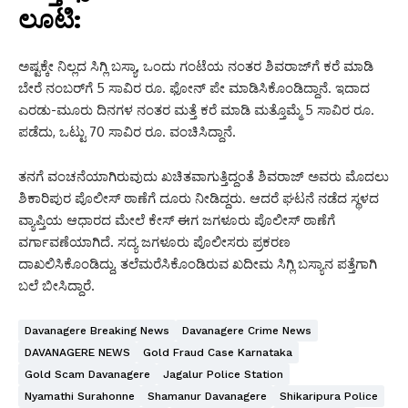
ಲೂಟಿ:
ಅಷ್ಟಕ್ಕೇ ನಿಲ್ಲದ ಸಿಗ್ಲಿ ಬಸ್ಯಾ, ಒಂದು ಗಂಟೆಯ ನಂತರ ಶಿವರಾಜ್‌ಗೆ ಕರೆ ಮಾಡಿ
ಬೇರೆ ನಂಬರ್‌ಗೆ 5 ಸಾವಿರ ರೂ. ಫೋನ್ ಪೇ ಮಾಡಿಸಿಕೊಂಡಿದ್ದಾನೆ. ಇದಾದ
ಎರಡು-ಮೂರು ದಿನಗಳ ನಂತರ ಮತ್ತೆ ಕರೆ ಮಾಡಿ ಮತ್ತೊಮ್ಮೆ 5 ಸಾವಿರ ರೂ.
ಪಡೆದು, ಒಟ್ಟು 70 ಸಾವಿರ ರೂ. ವಂಚಿಸಿದ್ದಾನೆ.
ತನಗೆ ವಂಚನೆಯಾಗಿರುವುದು ಖಚಿತವಾಗುತ್ತಿದ್ದಂತೆ ಶಿವರಾಜ್ ಅವರು ಮೊದಲು
ಶಿಕಾರಿಪುರ ಪೊಲೀಸ್ ಠಾಣೆಗೆ ದೂರು ನೀಡಿದ್ದರು. ಆದರೆ ಘಟನೆ ನಡೆದ ಸ್ಥಳದ
ವ್ಯಾಪ್ತಿಯ ಆಧಾರದ ಮೇಲೆ ಕೇಸ್ ಈಗ ಜಗಳೂರು ಪೊಲೀಸ್ ಠಾಣೆಗೆ
ವರ್ಗಾವಣೆಯಾಗಿದೆ. ಸದ್ಯ ಜಗಳೂರು ಪೊಲೀಸರು ಪ್ರಕರಣ
ದಾಖಲಿಸಿಕೊಂಡಿದ್ದು, ತಲೆಮರೆಸಿಕೊಂಡಿರುವ ಖದೀಮ ಸಿಗ್ಲಿ ಬಸ್ಯಾನ ಪತ್ತೆಗಾಗಿ
ಬಲೆ ಬೀಸಿದ್ದಾರೆ.
Davanagere Breaking News
Davanagere Crime News
DAVANAGERE NEWS
Gold Fraud Case Karnataka
Gold Scam Davanagere
Jagalur Police Station
Nyamathi Surahonne
Shamanur Davanagere
Shikaripura Police