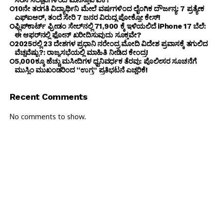
ಸರಸ ಸಲ್ಲಾಪಗಳಿಂದ ಮನಸ್ತಾಪ ಏಕೆ?
10ನೇ ತರಗತಿ ವಿದ್ಯಾರ್ಥಿನಿ ಮೇಲೆ ವರ್ಷಗಳಿಂದ ಲೈಂಗಿಕ ದೌರ್ಜನ್ಯ: 7 ಪ್ರತ್ಯೇಕ
ಎಫ್ಐಆರ್, ತಂದೆ ಸೇರಿ 7 ಜನರ ವಿರುದ್ಧ ಪೋಕ್ಸೋ ಕೇಸ್!
ಫ್ಲಿಪ್‌ಕಾರ್ಟ್ ಫ್ರೀಡಂ ಸೇಲ್‌ನಲ್ಲಿ ₹71,900 ಕ್ಕೆ ಇಳಿಯಲಿದೆ iPhone 17 ಬೆಲೆ:
ಈ ಆಫರ್‌ನಲ್ಲಿ ಫೋನ್ ಖರೀದಿಸುವುದು ಸೂಕ್ತವೇ?
2025ರಲ್ಲಿ 23 ದೇಶಗಳ ಪ್ರಧಾನಿ ನರೇಂದ್ರ ಮೋದಿ ವಿದೇಶ ಪ್ರವಾಸಕ್ಕೆ ತಗುಲಿದ
ವೆಚ್ಚವೆಷ್ಟು?: ರಾಜ್ಯಸಭೆಯಲ್ಲಿ ಮಾಹಿತಿ ನೀಡಿದ ಕೇಂದ್ರ!
5,000ಕ್ಕೂ ಹೆಚ್ಚು ಮಸೀದಿಗಳ ಧ್ವನಿವರ್ಧಕ ತೆರವು: ಪೊಲೀಸರ ಸೂಚನೆಗೆ
ಮುಸ್ಲಿಂ ಮುಖಂಡರಿಂದ “ಉಗ್ರ” ಪ್ರತಿಭಟನೆ ಎಚ್ಚರಿಕೆ!
Recent Comments
No comments to show.