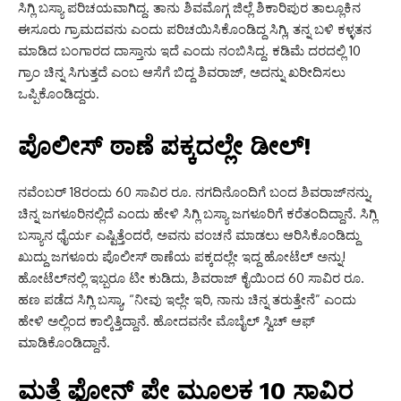
ಸಿಗ್ಲಿ ಬಸ್ಯಾ ಪರಿಚಯವಾಗಿದ್ದ. ತಾನು ಶಿವಮೊಗ್ಗ ಜಿಲ್ಲೆ ಶಿಕಾರಿಪುರ ತಾಲ್ಲೂಕಿನ
ಈಸೂರು ಗ್ರಾಮದವನು ಎಂದು ಪರಿಚಯಿಸಿಕೊಂಡಿದ್ದ ಸಿಗ್ಲಿ, ತನ್ನ ಬಳಿ ಕಳ್ಳತನ
ಮಾಡಿದ ಬಂಗಾರದ ದಾಸ್ತಾನು ಇದೆ ಎಂದು ನಂಬಿಸಿದ್ದ. ಕಡಿಮೆ ದರದಲ್ಲಿ 10
ಗ್ರಾಂ ಚಿನ್ನ ಸಿಗುತ್ತದೆ ಎಂಬ ಆಸೆಗೆ ಬಿದ್ದ ಶಿವರಾಜ್, ಅದನ್ನು ಖರೀದಿಸಲು
ಒಪ್ಪಿಕೊಂಡಿದ್ದರು.
ಪೊಲೀಸ್ ಠಾಣೆ ಪಕ್ಕದಲ್ಲೇ ಡೀಲ್!
ನವೆಂಬರ್ 18ರಂದು 60 ಸಾವಿರ ರೂ. ನಗದಿನೊಂದಿಗೆ ಬಂದ ಶಿವರಾಜ್‌ನನ್ನು,
ಚಿನ್ನ ಜಗಳೂರಿನಲ್ಲಿದೆ ಎಂದು ಹೇಳಿ ಸಿಗ್ಲಿ ಬಸ್ಯಾ ಜಗಳೂರಿಗೆ ಕರೆತಂದಿದ್ದಾನೆ. ಸಿಗ್ಲಿ
ಬಸ್ಯಾನ ಧೈರ್ಯ ಎಷ್ಟಿತ್ತೆಂದರೆ, ಅವನು ವಂಚನೆ ಮಾಡಲು ಆರಿಸಿಕೊಂಡಿದ್ದು
ಖುದ್ದು ಜಗಳೂರು ಪೊಲೀಸ್ ಠಾಣೆಯ ಪಕ್ಕದಲ್ಲೇ ಇದ್ದ ಹೋಟೆಲ್ ಅನ್ನು!
ಹೋಟೆಲ್‌ನಲ್ಲಿ ಇಬ್ಬರೂ ಟೀ ಕುಡಿದು, ಶಿವರಾಜ್ ಕೈಯಿಂದ 60 ಸಾವಿರ ರೂ.
ಹಣ ಪಡೆದ ಸಿಗ್ಲಿ ಬಸ್ಯಾ, “ನೀವು ಇಲ್ಲೇ ಇರಿ, ನಾನು ಚಿನ್ನ ತರುತ್ತೇನೆ” ಎಂದು
ಹೇಳಿ ಅಲ್ಲಿಂದ ಕಾಲ್ಕಿತ್ತಿದ್ದಾನೆ. ಹೋದವನೇ ಮೊಬೈಲ್ ಸ್ವಿಚ್ ಆಫ್
ಮಾಡಿಕೊಂಡಿದ್ದಾನೆ.
ಮತ್ತೆ ಫೋನ್‌ ಪೇ ಮೂಲಕ 10 ಸಾವಿರ