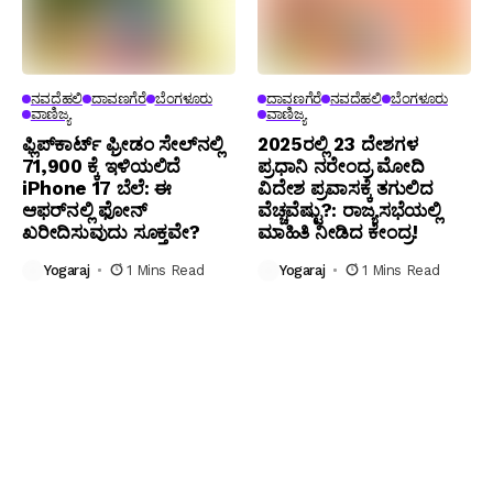
ನವದೆಹಲಿ
ದಾವಣಗೆರೆ
ಬೆಂಗಳೂರು
ದಾವಣಗೆರೆ
ನವದೆಹಲಿ
ಬೆಂಗಳೂರು
ವಾಣಿಜ್ಯ
ವಾಣಿಜ್ಯ
ಫ್ಲಿಪ್‌ಕಾರ್ಟ್ ಫ್ರೀಡಂ ಸೇಲ್‌ನಲ್ಲಿ
2025ರಲ್ಲಿ 23 ದೇಶಗಳ
₹71,900 ಕ್ಕೆ ಇಳಿಯಲಿದೆ
ಪ್ರಧಾನಿ ನರೇಂದ್ರ ಮೋದಿ
iPhone 17 ಬೆಲೆ: ಈ
ವಿದೇಶ ಪ್ರವಾಸಕ್ಕೆ ತಗುಲಿದ
ಆಫರ್‌ನಲ್ಲಿ ಫೋನ್
ವೆಚ್ಚವೆಷ್ಟು?: ರಾಜ್ಯಸಭೆಯಲ್ಲಿ
ಖರೀದಿಸುವುದು ಸೂಕ್ತವೇ?
ಮಾಹಿತಿ ನೀಡಿದ ಕೇಂದ್ರ!
Yogaraj
1 Mins Read
Yogaraj
1 Mins Read