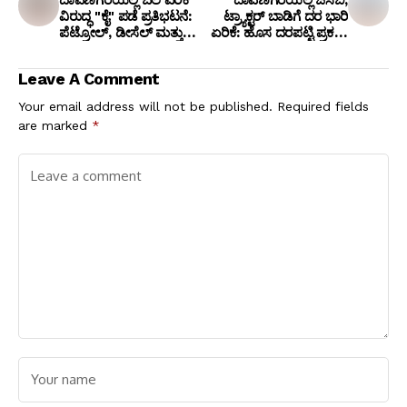
ದಾವಣಗೆರೆಯಲ್ಲಿ ಬೆಲೆ ಏರಿಕೆ
ದಾವಣಗೆರೆಯಲ್ಲಿ ಜೆಸಿಬಿ,
ವಿರುದ್ಧ "ಕೈ" ಪಡೆ ಪ್ರತಿಭಟನೆ:
ಟ್ರ್ಯಾಕ್ಟರ್ ಬಾಡಿಗೆ ದರ ಭಾರಿ
ಪೆಟ್ರೋಲ್, ಡೀಸೆಲ್ ಮತ್ತು
ಏರಿಕೆ: ಹೊಸ ದರಪಟ್ಟಿ ಪ್ರಕಟ,
ಗ್ಯಾಸ್ ಬೆಲೆ ಇಳಿಕೆಗೆ ಆಗ್ರಹ!
ನಿಯಮ ಉಲ್ಲಂಘಿಸಿದರೆ
10,000 ರೂ. ದಂಡ!
Leave A Comment
Your email address will not be published.
Required fields
are marked
*