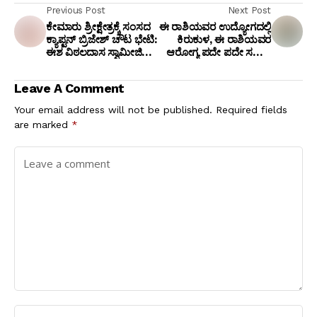
Previous Post
Next Post
ಕೇಮಾರು ಶ್ರೀಕ್ಷೇತ್ರಕ್ಕೆ ಸಂಸದ
ಈ ರಾಶಿಯವರ ಉದ್ಯೋಗದಲ್ಲಿ
ಕ್ಯಾಪ್ಟನ್ ಬ್ರಿಜೇಶ್ ಚೌಟ ಭೇಟಿ:
ಕಿರುಕುಳ, ಈ ರಾಶಿಯವರ
ಈಶ ವಿಠಲದಾಸ ಸ್ವಾಮೀಜಿ
ಆರೋಗ್ಯ ಪದೇ ಪದೇ ಸಮಸ್ಯೆ
ಆಶೀರ್ವಾದ ಪಡೆದ ಸಂಸದರು
ಕಾಡಲಿದೆ
ಕೊಟ್ಟ ಭರವಸೆ ಏನು?
Leave A Comment
Your email address will not be published.
Required fields
are marked
*