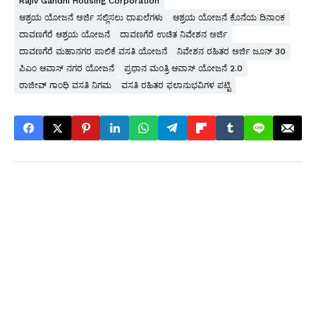
Rajiv Gandhi Housing Corporation
ಆಶ್ರಯ ಯೋಜನೆ ಅರ್ಜಿ ಸಲ್ಲಿಸಲು ದಾಖಲೆಗಳು
ಆಶ್ರಯ ಯೋಜನೆ ಕೊನೆಯ ದಿನಾಂಕ
ದಾವಣಗೆರೆ ಆಶ್ರಯ ಯೋಜನೆ
ದಾವಣಗೆರೆ ಉಚಿತ ನಿವೇಶನ ಅರ್ಜಿ
ದಾವಣಗೆರೆ ಮಹಾನಗರ ಪಾಲಿಕೆ ವಸತಿ ಯೋಜನೆ
ನಿವೇಶನ ರಹಿತರ ಅರ್ಜಿ ಜೂನ್ 30
ಪಿಎಂ ಆವಾಸ್ ನಗರ ಯೋಜನೆ
ಪ್ರಧಾನ ಮಂತ್ರಿ ಆವಾಸ್ ಯೋಜನೆ 2.0
ರಾಜೀವ್ ಗಾಂಧಿ ವಸತಿ ನಿಗಮ
ವಸತಿ ರಹಿತರ ಫಲಾನುಭವಿಗಳ ಪಟ್ಟಿ