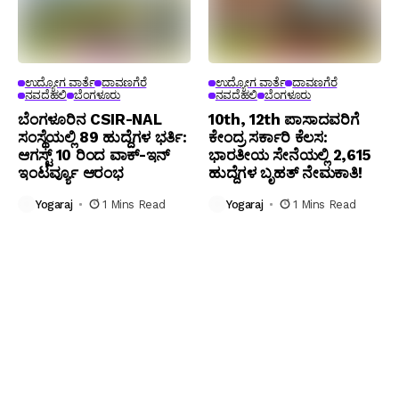
ಉದ್ಯೋಗ ವಾರ್ತೆ
ದಾವಣಗೆರೆ
ಉದ್ಯೋಗ ವಾರ್ತೆ
ದಾವಣಗೆರೆ
ನವದೆಹಲಿ
ಬೆಂಗಳೂರು
ನವದೆಹಲಿ
ಬೆಂಗಳೂರು
ಬೆಂಗ‌ಳೂರಿನ CSIR-NAL
10th, 12th ಪಾಸಾದವರಿಗೆ
ಸಂಸ್ಥೆಯಲ್ಲಿ 89 ಹುದ್ದೆಗಳ ಭರ್ತಿ:
ಕೇಂದ್ರ ಸರ್ಕಾರಿ ಕೆಲಸ:
ಆಗಸ್ಟ್ 10 ರಿಂದ ವಾಕ್-ಇನ್
ಭಾರತೀಯ ಸೇನೆಯಲ್ಲಿ 2,615
ಇಂಟರ್ವ್ಯೂ ಆರಂಭ
ಹುದ್ದೆಗಳ ಬೃಹತ್ ನೇಮಕಾತಿ!
Yogaraj
1 Mins Read
Yogaraj
1 Mins Read