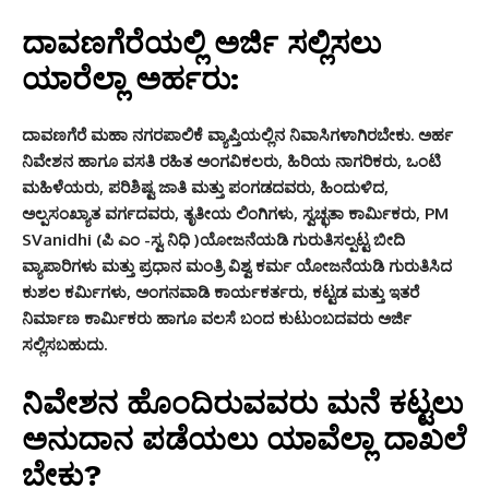
ದಾವಣಗೆರೆಯಲ್ಲಿ ಅರ್ಜಿ ಸಲ್ಲಿಸಲು
ಯಾರೆಲ್ಲಾ ಅರ್ಹರು:
ದಾವಣಗೆರೆ ಮಹಾ ನಗರಪಾಲಿಕೆ ವ್ಯಾಪ್ತಿಯಲ್ಲಿನ ನಿವಾಸಿಗಳಾಗಿರಬೇಕು.
ಅರ್ಹ
ನಿವೇಶನ ಹಾಗೂ ವಸತಿ ರಹಿತ ಅಂಗವಿಕಲರು, ಹಿರಿಯ ನಾಗರಿಕರು, ಒಂಟಿ
ಮಹಿಳೆಯರು, ಪರಿಶಿಷ್ಟ ಜಾತಿ ಮತ್ತು ಪಂಗಡದವರು, ಹಿಂದುಳಿದ,
ಅಲ್ಪಸಂಖ್ಯಾತ ವರ್ಗದವರು, ತೃತೀಯ ಲಿಂಗಿಗಳು, ಸ್ವಚ್ಛತಾ ಕಾರ್ಮಿಕರು, PM
SVanidhi (ಪಿ ಎಂ -ಸ್ವ ನಿಧಿ )ಯೋಜನೆಯಡಿ ಗುರುತಿಸಲ್ಪಟ್ಟ ಬೀದಿ
ವ್ಯಾಪಾರಿಗಳು ಮತ್ತು ಪ್ರಧಾನ ಮಂತ್ರಿ ವಿಶ್ವ ಕರ್ಮ ಯೋಜನೆಯಡಿ ಗುರುತಿಸಿದ
ಕುಶಲ ಕರ್ಮಿಗಳು, ಅಂಗನವಾಡಿ ಕಾರ್ಯಕರ್ತರು, ಕಟ್ಟಡ ಮತ್ತು ಇತರೆ
ನಿರ್ಮಾಣ ಕಾರ್ಮಿಕರು ಹಾಗೂ ವಲಸೆ ಬಂದ ಕುಟುಂಬದವರು ಅರ್ಜಿ
ಸಲ್ಲಿಸಬಹುದು.
ನಿವೇಶನ ಹೊಂದಿರುವವರು ಮನೆ ಕಟ್ಟಲು
ಅನುದಾನ ಪಡೆಯಲು ಯಾವೆಲ್ಲಾ ದಾಖಲೆ
ಬೇಕು?