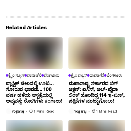
Related Articles
ಕ್ರೈಂ ನ್ಯೂಸ್
ದಾವಣಗೆರೆ
ಬೆಂಗಳೂರು
ಕ್ರೈಂ ನ್ಯೂಸ್
ದಾವಣಗೆರೆ
ಬೆಂಗಳೂರು
ಪ್ಲಾಸ್ಟಿಕ್ ಚೀಲದಲ್ಲಿ ಊಟ…
ಮಹಾರಾಷ್ಟ್ರ ಸರ್ಕಾರದ ಬಿಗ್
ಸೋರುವ ಛಾವಣಿ… 100
ಆಕ್ಷನ್: ಐಸಿಸ್, ಅಲ್-ಖೈದಾ
ವರ್ಷ ಹಳೆಯ ಆಸ್ಪತ್ರೆಯಲ್ಲಿ
ಲಿಂಕ್ ಹೊಂದಿದ್ದ 114 ಇ-ಬುಕ್,
ಅವ್ಯವಸ್ಥೆ: ರೋಗಿಗಳು ಕಂಗಾಲು!
ಪತ್ರಿಕೆಗಳ ಮುಟ್ಟುಗೋಲು!
Yogaraj
1 Mins Read
Yogaraj
1 Mins Read