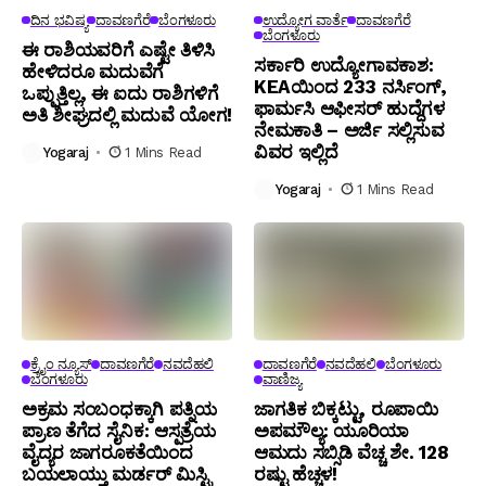
ದಿನ ಭವಿಷ್ಯ
ದಾವಣಗೆರೆ
ಬೆಂಗಳೂರು
ಉದ್ಯೋಗ ವಾರ್ತೆ
ದಾವಣಗೆರೆ
ಬೆಂಗಳೂರು
ಈ ರಾಶಿಯವರಿಗೆ ಎಷ್ಟೇ ತಿಳಿಸಿ
ಸರ್ಕಾರಿ ಉದ್ಯೋಗಾವಕಾಶ:
ಹೇಳಿದರೂ ಮದುವೆಗೆ
KEAಯಿಂದ 233 ನರ್ಸಿಂಗ್,
ಒಪ್ಪುತ್ತಿಲ್ಲ, ಈ ಐದು ರಾಶಿಗಳಿಗೆ
ಫಾರ್ಮಸಿ ಆಫೀಸರ್ ಹುದ್ದೆಗಳ
ಅತಿ ಶೀಘ್ರದಲ್ಲಿ ಮದುವೆ ಯೋಗ!
ನೇಮಕಾತಿ – ಅರ್ಜಿ ಸಲ್ಲಿಸುವ
ವಿವರ ಇಲ್ಲಿದೆ
Yogaraj
1 Mins Read
Yogaraj
1 Mins Read
ಕ್ರೈಂ ನ್ಯೂಸ್
ದಾವಣಗೆರೆ
ನವದೆಹಲಿ
ದಾವಣಗೆರೆ
ನವದೆಹಲಿ
ಬೆಂಗಳೂರು
ಬೆಂಗಳೂರು
ವಾಣಿಜ್ಯ
ಅಕ್ರಮ ಸಂಬಂಧಕ್ಕಾಗಿ ಪತ್ನಿಯ
ಜಾಗತಿಕ ಬಿಕ್ಕಟ್ಟು, ರೂಪಾಯಿ
ಪ್ರಾಣ ತೆಗೆದ ಸೈನಿಕ: ಆಸ್ಪತ್ರೆಯ
ಅಪಮೌಲ್ಯ: ಯೂರಿಯಾ
ವೈದ್ಯರ ಜಾಗರೂಕತೆಯಿಂದ
ಆಮದು ಸಬ್ಸಿಡಿ ವೆಚ್ಚ ಶೇ. 128
ಬಯಲಾಯ್ತು ಮರ್ಡರ್ ಮಿಸ್ಟ್ರಿ
ರಷ್ಟು ಹೆಚ್ಚಳ!