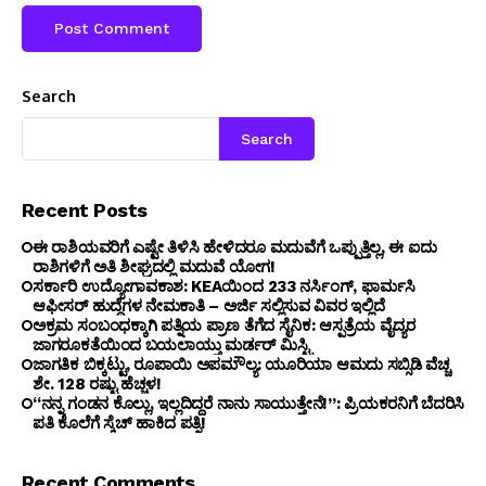
Search
Search
Recent Posts
ಈ ರಾಶಿಯವರಿಗೆ ಎಷ್ಟೇ ತಿಳಿಸಿ ಹೇಳಿದರೂ ಮದುವೆಗೆ ಒಪ್ಪುತ್ತಿಲ್ಲ, ಈ ಐದು
ರಾಶಿಗಳಿಗೆ ಅತಿ ಶೀಘ್ರದಲ್ಲಿ ಮದುವೆ ಯೋಗ!
ಸರ್ಕಾರಿ ಉದ್ಯೋಗಾವಕಾಶ: KEAಯಿಂದ 233 ನರ್ಸಿಂಗ್, ಫಾರ್ಮಸಿ
ಆಫೀಸರ್ ಹುದ್ದೆಗಳ ನೇಮಕಾತಿ – ಅರ್ಜಿ ಸಲ್ಲಿಸುವ ವಿವರ ಇಲ್ಲಿದೆ
ಅಕ್ರಮ ಸಂಬಂಧಕ್ಕಾಗಿ ಪತ್ನಿಯ ಪ್ರಾಣ ತೆಗೆದ ಸೈನಿಕ: ಆಸ್ಪತ್ರೆಯ ವೈದ್ಯರ
ಜಾಗರೂಕತೆಯಿಂದ ಬಯಲಾಯ್ತು ಮರ್ಡರ್ ಮಿಸ್ಟ್ರಿ
ಜಾಗತಿಕ ಬಿಕ್ಕಟ್ಟು, ರೂಪಾಯಿ ಅಪಮೌಲ್ಯ: ಯೂರಿಯಾ ಆಮದು ಸಬ್ಸಿಡಿ ವೆಚ್ಚ
ಶೇ. 128 ರಷ್ಟು ಹೆಚ್ಚಳ!
“ನನ್ನ ಗಂಡನ ಕೊಲ್ಲು, ಇಲ್ಲದಿದ್ದರೆ ನಾನು ಸಾಯುತ್ತೇನೆ!”: ಪ್ರಿಯಕರನಿಗೆ ಬೆದರಿಸಿ
ಪತಿ ಕೊಲೆಗೆ ಸ್ಕೆಚ್ ಹಾಕಿದ ಪತ್ನಿ!
Recent Comments