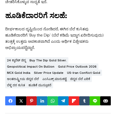
ಚೇತರಿಸಿಕೊಳ್ಳುವ ಸಾಧ್ಯತೆ ಇದೆ.
ಹೂಡಿಕೆದಾರರಿಗೆ ಸಲಹೆ:
ದೀರ್ಘಕಾಲದ ದೃಷ್ಟಿಯಿಂದ ನೋಡಿದರೆ, ಈಗಿನ ಬೆಲೆ ಕುಸಿತವು
ಹೂಡಿಕೆದಾರರಿಗೆ ‘Buy the Dip’ (ಬೆಲೆ ಕಡಿಮೆ ಇದ್ದಾಗ ಖರೀದಿಸುವುದು)
ತಂತ್ರಕ್ಕೆ ಉತ್ತಮ ಅವಕಾಶವಾಗಿದೆ ಎಂದು ಆರ್ಥಿಕ ವಿಶ್ಲೇಷಕರು
ಅಭಿಪ್ರಾಯಪಟ್ಟಿದ್ದಾರೆ.
24 ಕ್ಯಾರೆಟ್ ಚಿನ್ನ
Buy The Dip Gold Silver.
Geopolitical Impact On Bullion
Gold Price Outlook 2026
MCX Gold India
Silver Price Update
US-Iran Conflict Gold
ಅಂತರಾಷ್ಟ್ರೀಯ ಚಿನ್ನದ ಬೆಲೆ
ಎಂಸಿಎಕ್ಸ್ ಮಾರುಕಟ್ಟೆ
ಚಿನ್ನದ ಬೆಲೆ ಏರಿಕೆ
ಬೆಳ್ಳಿ ದರ ಕುಸಿತ
ಹೂಡಿಕೆ ಮುನ್ಸೂಚನೆ