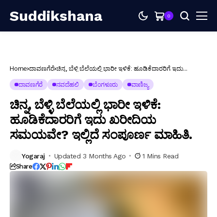
Suddikshana
0
Home
ದಾವಣಗೆರೆ
ಚಿನ್ನ, ಬೆಳ್ಳಿ ಬೆಲೆಯಲ್ಲಿ ಭಾರೀ ಇಳಿಕೆ: ಹೂಡಿಕೆದಾರರಿಗೆ ಇದು
ಖರೀದಿಯ ಸಮಯವೇ? ಇಲ್ಲಿದೆ ಸಂಪೂರ್ಣ ಮಾಹಿತಿ.
ದಾವಣಗೆರೆ
ನವದೆಹಲಿ
ಬೆಂಗಳೂರು
ವಾಣಿಜ್ಯ
ಚಿನ್ನ, ಬೆಳ್ಳಿ ಬೆಲೆಯಲ್ಲಿ ಭಾರೀ ಇಳಿಕೆ:
ಹೂಡಿಕೆದಾರರಿಗೆ ಇದು ಖರೀದಿಯ
ಸಮಯವೇ? ಇಲ್ಲಿದೆ ಸಂಪೂರ್ಣ ಮಾಹಿತಿ.
Yogaraj
Updated 3 Months Ago
1 Mins Read
Share