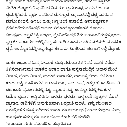
ಶಿಕ್ಷಕ ಹಾಗೂ ಉಪನ್ಯಾಸಕರಿಗೆ ಭಯದ ವಾತಾವರಣ, ರಿಯಲ್ ಎಸ್ಟೇಟ್
ಬೇಡಿಕೆ ಹೆಚ್ಚಾಗಲಿದೆ ಇದರಿಂದ ನಿಮಗೆ ಉತ್ತಮ ಲಾಭ, ಮದುವೆ ಕಾರ್ಯ
ಪ್ರಯತ್ನಿಸಿದರು ವ್ಯರ್ಥ ಇದರಿಂದ ಮನಸ್ತಾಪ, ವ್ಯಾಪಾರದಲ್ಲಿ ನಷ್ಟ ಇದರಿಂದ
ಮನೋವೇದನೆ, ಅಸಲು ಮತ್ತು ಬಡ್ಡಿ ಚಿಂತೆ ಕಾಡಲಿದೆ, ಅನಾವಶ್ಯಕವಾಗಿ
ನೆರೆಹೊರೆಯವರೊಡನೆ ಅಥವಾ ಸಹೋದ್ಯೋಗಿಗಳೊಡನೆ ಗೊಂದಲ
ಬರುವುದು, ಶಸ್ತ್ರಚಿಕಿತ್ಸೆ ಸಂಭವ, ಪ್ರೇಮಿಯೊಡನೆ ಕಿರು ಸಂಚಾರವಿರುತ್ತದೆ,ಇಂದು
ಸ್ವಲ್ಪ ಕೆಲಸ ಕಾರ್ಯಗಳಲ್ಲಿ ವಿಘ್ನ, ಸಂಗಾತಿಯೊಡನೆ ಮಾತಿನ ಚಕಮಕಿ, ಮಾನಸಿಕ
ವ್ಯಥೆ, ಉದ್ಯೋಗದಲ್ಲಿ ಇಲ್ಲ ಸಲ್ಲದ ತಕರಾರು, ಮಿತ್ರರಿಂದ ಹಣಕಾಸಿನಲ್ಲಿ ದ್ರೋಹ.
ಜಾತಕ ಆಧಾರದ (ಜನ್ಮ ದಿನಾಂಕ ಮತ್ತು ಸಮಯ ತಿಳಿಸಿದರೆ ಜಾತಕ ಬರೆದು
ತಿಳಿಸಲಾಗುವುದು) ಜಾತಕದ ಆಧಾರ ಹಾಗೂ ಹಸ್ತಸಾಮುದ್ರಿಕೆ ಆಧಾರ ಮೇಲೆ
ವಿವಾಹ, ಪ್ರೇಮ ವಿವಾಹ, ಮದುವೆ ಸಾಲಾವಳಿ, ದಾಂಪತ್ಯ ಕಲಹ, ಕುಟುಂಬ
ಕಲಹ, ಅತ್ತೆ-ಸೊಸೆ ಜಗಳ, ಸಂತಾನ ಭಾಗ್ಯ, ಸಾಲ ಬಾಧೆ, ಶತ್ರುಗಳಿಂದ ತೊಂದರೆ,
ಹಣಕಾಸು ವ್ಯವಹಾರದಲ್ಲಿ ನಷ್ಟ, ವ್ಯಾಪಾರ ನಷ್ಟ, ಉದ್ಯೋಗದಲ್ಲಿ ಕಿರುಕುಳ,
ವಿದೇಶ ಪ್ರವಾಸ, ಆಸ್ತಿ ಖರೀದಿ, ಜನವಶ ಧನವಶ, ಜನ್ಮ ರಾಶಿ ನಕ್ಷತ್ರಗಳ ಮೇಲೆ
ವ್ಯಾಪಾರ, ರಾಶಿಗಳಿಗೆ ಅನುಗುಣವಾಗಿ ಜನ್ಮರಾಶಿ ಹರಳು, ಇನ್ನು ಮುಂತಾದ
ಸಮಸ್ಯೆಗಳಿಗೆ ಸೂಕ್ತ ಪರಿಹಾರ ಹಾಗೂ ಮಾರ್ಗದರ್ಶನ ನೀಡಲಾಗುವುದು. ನಿಮ್ಮ
ಯಾವುದೇ ಸಮಸ್ಯೆಗಳ ಸಮಾಲೋಚನೆಗಾಗಿ ಕರೆ ಮಾಡಿರಿ.
“ಆಚಾರ್ಯ ಗುರು ಪರಂಪರಿತಾ ಜ್ಯೋತಿಷ್ಯರು”