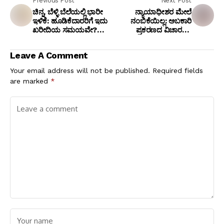
Previous Post
Next Post
ಚಿನ್ನ, ಬೆಳ್ಳಿ ಬೆಲೆಯಲ್ಲಿ ಭಾರೀ
ನ್ಯಾಯಾಧೀಶರ ಮೇಲೆ
ಇಳಿಕೆ: ಹೂಡಿಕೆದಾರರಿಗೆ ಇದು
ನಂಬಿಕೆಯಿಲ್ಲ: ಅಬಕಾರಿ
ಖರೀದಿಯ ಸಮಯವೇ?
ಪ್ರಕರಣದ ವಿಚಾರಣೆಗೆ
ಇಲ್ಲಿದೆ ಸಂಪೂರ್ಣ ಮಾಹಿತಿ.
ಹಾಜರಾಗದಿರಲು ಅರವಿಂದ್
ಕೇಜ್ರಿವಾಲ್ ನಿರ್ಧಾರ!
Leave A Comment
Your email address will not be published.
Required fields
are marked
*