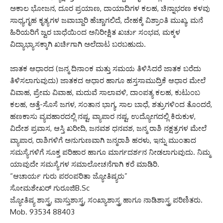
ಅಕಾಲ ಭೋಜನ, ದೂರ ಪ್ರಯಾಣ, ದಾಯಾದಿಗಳ ಕಲಹ, ಚಿನ್ನಾಭರಣ ಕಳವು
ಸಾಧ್ಯ,ಗೃಹ ಕೃತ್ಯಗಳ ಜವಾಬ್ದಾರಿ ಹೆಚ್ಚಾಗಲಿದೆ, ದೇಹಕ್ಕೆ ವಿಶ್ರಾಂತಿ ಮುಖ್ಯ, ಮನೆ
ಹಿರಿಯರಿಗೆ ಜ್ವರ ಬಾಧೆಯಿಂದ ಅನಿರೀಕ್ಷಿತ ಖರ್ಚು ಸಂಭವ, ಮಕ್ಕಳ
ವಿದ್ಯಾಭ್ಯಾಸಕ್ಕಾಗಿ ಖರ್ಚಿಗಾಗಿ ಅಲೆದಾಟ ಬರಬಹುದು.
ಜಾತಕ ಆಧಾರದ (ಜನ್ಮ ದಿನಾಂಕ ಮತ್ತು ಸಮಯ ತಿಳಿಸಿದರೆ ಜಾತಕ ಬರೆದು
ತಿಳಿಸಲಾಗುವುದು) ಜಾತಕದ ಆಧಾರ ಹಾಗೂ ಹಸ್ತಸಾಮುದ್ರಿಕೆ ಆಧಾರ ಮೇಲೆ
ವಿವಾಹ, ಪ್ರೇಮ ವಿವಾಹ, ಮದುವೆ ಸಾಲಾವಳಿ, ದಾಂಪತ್ಯ ಕಲಹ, ಕುಟುಂಬ
ಕಲಹ, ಅತ್ತೆ-ಸೊಸೆ ಜಗಳ, ಸಂತಾನ ಭಾಗ್ಯ, ಸಾಲ ಬಾಧೆ, ಶತ್ರುಗಳಿಂದ ತೊಂದರೆ,
ಹಣಕಾಸು ವ್ಯವಹಾರದಲ್ಲಿ ನಷ್ಟ, ವ್ಯಾಪಾರ ನಷ್ಟ, ಉದ್ಯೋಗದಲ್ಲಿ ಕಿರುಕುಳ,
ವಿದೇಶ ಪ್ರವಾಸ, ಆಸ್ತಿ ಖರೀದಿ, ಜನವಶ ಧನವಶ, ಜನ್ಮ ರಾಶಿ ನಕ್ಷತ್ರಗಳ ಮೇಲೆ
ವ್ಯಾಪಾರ, ರಾಶಿಗಳಿಗೆ ಅನುಗುಣವಾಗಿ ಜನ್ಮರಾಶಿ ಹರಳು, ಇನ್ನು ಮುಂತಾದ
ಸಮಸ್ಯೆಗಳಿಗೆ ಸೂಕ್ತ ಪರಿಹಾರ ಹಾಗೂ ಮಾರ್ಗದರ್ಶನ ನೀಡಲಾಗುವುದು. ನಿಮ್ಮ
ಯಾವುದೇ ಸಮಸ್ಯೆಗಳ ಸಮಾಲೋಚನೆಗಾಗಿ ಕರೆ ಮಾಡಿರಿ.
“ಆಚಾರ್ಯ ಗುರು ಪರಂಪರಿತಾ ಜ್ಯೋತಿಷ್ಯರು”
ಸೋಮಶೇಖರ್ ಗುರೂಜಿB.Sc
ಜ್ಯೋತಿಷ್ಯ ಶಾಸ್ತ್ರ, ವಾಸ್ತುಶಾಸ್ತ್ರ, ಸಂಖ್ಯಾಶಾಸ್ತ್ರ ಹಾಗೂ ನಾಡಿಶಾಸ್ತ್ರ ಪರಿಣಿತರು.
Mob. 93534 88403