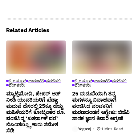
Related Articles
ಕ್ರೈಂ ನ್ಯೂಸ್
ದಾವಣಗೆರೆ
ನವದೆಹಲಿ
ಕ್ರೈಂ ನ್ಯೂಸ್
ದಾವಣಗೆರೆ
ನವದೆಹಲಿ
ಬೆಂಗಳೂರು
ಬೆಂಗಳೂರು
ಮ್ಯಾಟ್ರಿಮೋನಿ, ಪೇಪರ್ ಆಡ್
25 ಮದುವೆಯಾಗಿ ತನ್ನ
ನೀಡಿ ಯುವತಿಯರಿಗೆ ಖೆಡ್ಡಾ:
ಮಗಳನ್ನೂ ವಿವಾಹವಾಗಿ
ಮದುವೆ ಹೆಸರಲ್ಲಿ 25ಕ್ಕೂ ಹೆಚ್ಚು
ವಂಚಿಸಿದ ವಂಚಕನಿಗೆ
ಮಹಿಳೆಯರಿಗೆ ಕೋಟ್ಯಂತರ ರೂ.
ಮರಣದಂಡನೆ ಆಗ್ಬೇಕು: ಬಿಜೆಪಿ
ವಂಚಿಸಿದ್ದ ‘ಖತರ್ನಾಕ್ ವರ’
ಶಾಸಕ ಜ್ಞಾನ ತಿವಾರಿ ಆಗ್ರಹ!
ಬಿಎಂಡಬ್ಲ್ಯೂ ಕಾರು ಸಮೇತ
Yogaraj
1 Mins Read
ಸೆರೆ!