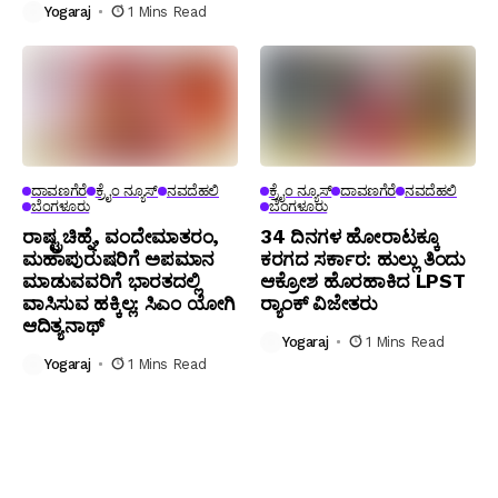
Yogaraj
1 Mins Read
ದಾವಣಗೆರೆ
ಕ್ರೈಂ ನ್ಯೂಸ್
ನವದೆಹಲಿ
ಕ್ರೈಂ ನ್ಯೂಸ್
ದಾವಣಗೆರೆ
ನವದೆಹಲಿ
ಬೆಂಗಳೂರು
ಬೆಂಗಳೂರು
ರಾಷ್ಟ್ರಚಿಹ್ನೆ, ವಂದೇಮಾತರಂ,
34 ದಿನಗಳ ಹೋರಾಟಕ್ಕೂ
ಮಹಾಪುರುಷರಿಗೆ ಅಪಮಾನ
ಕರಗದ ಸರ್ಕಾರ: ಹುಲ್ಲು ತಿಂದು
ಮಾಡುವವರಿಗೆ ಭಾರತದಲ್ಲಿ
ಆಕ್ರೋಶ ಹೊರಹಾಕಿದ LPST
ವಾಸಿಸುವ ಹಕ್ಕಿಲ್ಲ: ಸಿಎಂ ಯೋಗಿ
ರ್‍ಯಾಂಕ್ ವಿಜೇತರು
ಆದಿತ್ಯನಾಥ್
Yogaraj
1 Mins Read
Yogaraj
1 Mins Read