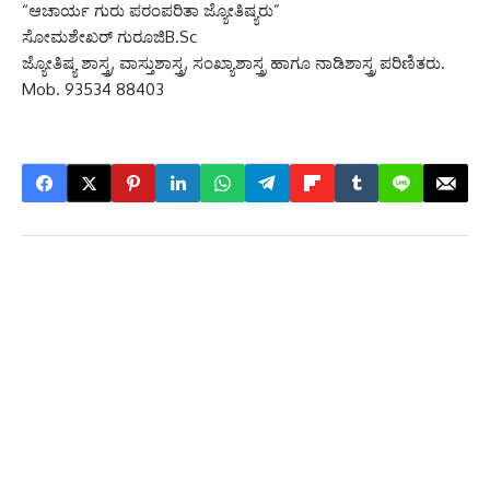
“ಆಚಾರ್ಯ ಗುರು ಪರಂಪರಿತಾ ಜ್ಯೋತಿಷ್ಯರು”
ಸೋಮಶೇಖರ್ ಗುರೂಜಿB.Sc
ಜ್ಯೋತಿಷ್ಯ ಶಾಸ್ತ್ರ, ವಾಸ್ತುಶಾಸ್ತ್ರ, ಸಂಖ್ಯಾಶಾಸ್ತ್ರ ಹಾಗೂ ನಾಡಿಶಾಸ್ತ್ರ ಪರಿಣಿತರು.
Mob. 93534 88403