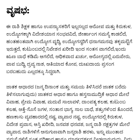
ವೃಷಭ:
ಈ ರಾಶಿ ಶಿಕ್ಷಕ ಹಾಗೂ ಉಪನ್ಯಾಸಕರಿಗೆ ಇಲ್ಲಸಲ್ಲದ ಆರೋಪ ಮತ್ತು ಕಿರುಕುಳ,
ಉದ್ಯೋಗಕ್ಕಾಗಿ ವಿದೇಶಯಾನ ಸಂಭವವಿದೆ, ಜೀರ್ಣಾಂಗ ಸಮಸ್ಯೆ ಕಾಡಲಿದೆ,
ಹಂತಹಂತವಾಗಿ ಉದ್ಯೋಗ ವೃದ್ಧಿ, ಉದ್ಯೋಗಸ್ಥರಿಗೆ ಧನಾಗಮನವು ತಕ್ಕಮಟ್ಟಿಗೆ
ಇರುತ್ತದೆ, ಕುಟುಂಬದಲ್ಲಿ ನಿವೇಶನ ಖರೀದಿ ಇಂದ ಸಂತಸ ವಾಗಲಿದೆ,ಇಂದು
ಋಣ ಬಾಧೆ ಕಡಿಮೆ ಆಗಲಿದೆ, ಅಧಿಕವಾದ ಖರ್ಚು, ಆರೋಗ್ಯದಲ್ಲಿ ಏರುಪೇರು,
ಪಾಪ ಬುದ್ಧಿ, ದ್ರವ್ಯ ನಾಶ, ಅತಿಯಾದ ಕೋಪ, ದುಃಖದಾಯ ಪ್ರಸಂಗ
ಬರಬಹುದು ಎಲ್ಲದಕ್ಕೂ ಸಿದ್ದರಾಗಿ.
ಜಾತಕ ಆಧಾರದ (ಜನ್ಮ ದಿನಾಂಕ ಮತ್ತು ಸಮಯ ತಿಳಿಸಿದರೆ ಜಾತಕ ಬರೆದು
ತಿಳಿಸಲಾಗುವುದು) ಜಾತಕದ ಆಧಾರ ಹಾಗೂ ಹಸ್ತಸಾಮುದ್ರಿಕೆ ಆಧಾರ ಮೇಲೆ
ವಿವಾಹ, ಪ್ರೇಮ ವಿವಾಹ, ಮದುವೆ ಸಾಲಾವಳಿ, ದಾಂಪತ್ಯ ಕಲಹ, ಕುಟುಂಬ
ಕಲಹ, ಅತ್ತೆ-ಸೊಸೆ ಜಗಳ, ಸಂತಾನ ಭಾಗ್ಯ, ಸಾಲ ಬಾಧೆ, ಶತ್ರುಗಳಿಂದ ತೊಂದರೆ,
ಹಣಕಾಸು ವ್ಯವಹಾರದಲ್ಲಿ ನಷ್ಟ, ವ್ಯಾಪಾರ ನಷ್ಟ, ಉದ್ಯೋಗದಲ್ಲಿ ಕಿರುಕುಳ,
ವಿದೇಶ ಪ್ರವಾಸ, ಆಸ್ತಿ ಖರೀದಿ, ಜನವಶ ಧನವಶ, ಜನ್ಮ ರಾಶಿ ನಕ್ಷತ್ರಗಳ ಮೇಲೆ
ವ್ಯಾಪಾರ, ರಾಶಿಗಳಿಗೆ ಅನುಗುಣವಾಗಿ ಜನ್ಮರಾಶಿ ಹರಳು, ಇನ್ನು ಮುಂತಾದ
ಸಮಸ್ಯೆಗಳಿಗೆ ಸೂಕ್ತ ಪರಿಹಾರ ಹಾಗೂ ಮಾರ್ಗದರ್ಶನ ನೀಡಲಾಗುವುದು. ನಿಮ್ಮ