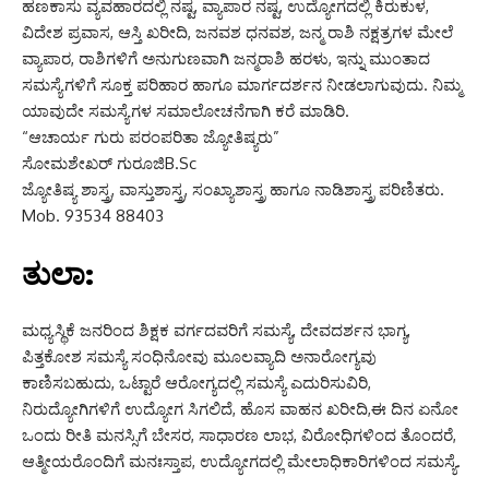
ಹಣಕಾಸು ವ್ಯವಹಾರದಲ್ಲಿ ನಷ್ಟ, ವ್ಯಾಪಾರ ನಷ್ಟ, ಉದ್ಯೋಗದಲ್ಲಿ ಕಿರುಕುಳ,
ವಿದೇಶ ಪ್ರವಾಸ, ಆಸ್ತಿ ಖರೀದಿ, ಜನವಶ ಧನವಶ, ಜನ್ಮ ರಾಶಿ ನಕ್ಷತ್ರಗಳ ಮೇಲೆ
ವ್ಯಾಪಾರ, ರಾಶಿಗಳಿಗೆ ಅನುಗುಣವಾಗಿ ಜನ್ಮರಾಶಿ ಹರಳು, ಇನ್ನು ಮುಂತಾದ
ಸಮಸ್ಯೆಗಳಿಗೆ ಸೂಕ್ತ ಪರಿಹಾರ ಹಾಗೂ ಮಾರ್ಗದರ್ಶನ ನೀಡಲಾಗುವುದು. ನಿಮ್ಮ
ಯಾವುದೇ ಸಮಸ್ಯೆಗಳ ಸಮಾಲೋಚನೆಗಾಗಿ ಕರೆ ಮಾಡಿರಿ.
“ಆಚಾರ್ಯ ಗುರು ಪರಂಪರಿತಾ ಜ್ಯೋತಿಷ್ಯರು”
ಸೋಮಶೇಖರ್ ಗುರೂಜಿB.Sc
ಜ್ಯೋತಿಷ್ಯ ಶಾಸ್ತ್ರ, ವಾಸ್ತುಶಾಸ್ತ್ರ, ಸಂಖ್ಯಾಶಾಸ್ತ್ರ ಹಾಗೂ ನಾಡಿಶಾಸ್ತ್ರ ಪರಿಣಿತರು.
Mob. 93534 88403
ತುಲಾ:
ಮಧ್ಯಸ್ಥಿಕೆ ಜನರಿಂದ ಶಿಕ್ಷಕ ವರ್ಗದವರಿಗೆ ಸಮಸ್ಯೆ, ದೇವದರ್ಶನ ಭಾಗ್ಯ,
ಪಿತ್ತಕೋಶ ಸಮಸ್ಯೆ ಸಂಧಿನೋವು ಮೂಲವ್ಯಾದಿ ಅನಾರೋಗ್ಯವು
ಕಾಣಿಸಬಹುದು, ಒಟ್ಟಾರೆ ಆರೋಗ್ಯದಲ್ಲಿ ಸಮಸ್ಯೆ ಎದುರಿಸುವಿರಿ,
ನಿರುದ್ಯೋಗಿಗಳಿಗೆ ಉದ್ಯೋಗ ಸಿಗಲಿದೆ, ಹೊಸ ವಾಹನ ಖರೀದಿ,ಈ ದಿನ ಏನೋ
ಒಂದು ರೀತಿ ಮನಸ್ಸಿಗೆ ಬೇಸರ, ಸಾಧಾರಣ ಲಾಭ, ವಿರೋಧಿಗಳಿಂದ ತೊಂದರೆ,
ಆತ್ಮೀಯರೊಂದಿಗೆ ಮನಃಸ್ತಾಪ, ಉದ್ಯೋಗದಲ್ಲಿ ಮೇಲಾಧಿಕಾರಿಗಳಿಂದ ಸಮಸ್ಯೆ.