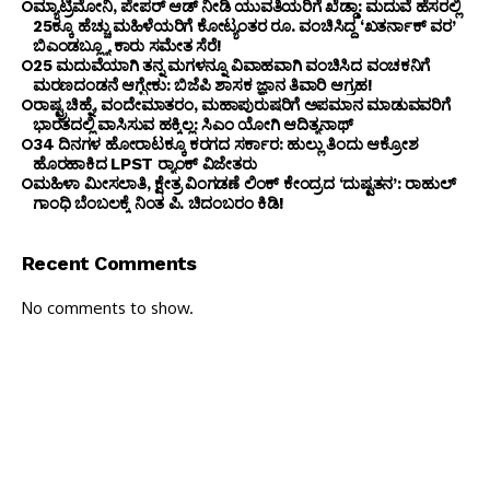
ಮ್ಯಾಟ್ರಿಮೋನಿ, ಪೇಪರ್ ಆಡ್ ನೀಡಿ ಯುವತಿಯರಿಗೆ ಖೆಡ್ಡಾ: ಮದುವೆ ಹೆಸರಲ್ಲಿ
25ಕ್ಕೂ ಹೆಚ್ಚು ಮಹಿಳೆಯರಿಗೆ ಕೋಟ್ಯಂತರ ರೂ. ವಂಚಿಸಿದ್ದ ‘ಖತರ್ನಾಕ್ ವರ’
ಬಿಎಂಡಬ್ಲ್ಯೂ ಕಾರು ಸಮೇತ ಸೆರೆ!
25 ಮದುವೆಯಾಗಿ ತನ್ನ ಮಗಳನ್ನೂ ವಿವಾಹವಾಗಿ ವಂಚಿಸಿದ ವಂಚಕನಿಗೆ
ಮರಣದಂಡನೆ ಆಗ್ಬೇಕು: ಬಿಜೆಪಿ ಶಾಸಕ ಜ್ಞಾನ ತಿವಾರಿ ಆಗ್ರಹ!
ರಾಷ್ಟ್ರಚಿಹ್ನೆ, ವಂದೇಮಾತರಂ, ಮಹಾಪುರುಷರಿಗೆ ಅಪಮಾನ ಮಾಡುವವರಿಗೆ
ಭಾರತದಲ್ಲಿ ವಾಸಿಸುವ ಹಕ್ಕಿಲ್ಲ: ಸಿಎಂ ಯೋಗಿ ಆದಿತ್ಯನಾಥ್
34 ದಿನಗಳ ಹೋರಾಟಕ್ಕೂ ಕರಗದ ಸರ್ಕಾರ: ಹುಲ್ಲು ತಿಂದು ಆಕ್ರೋಶ
ಹೊರಹಾಕಿದ LPST ರ್‍ಯಾಂಕ್ ವಿಜೇತರು
ಮಹಿಳಾ ಮೀಸಲಾತಿ, ಕ್ಷೇತ್ರ ವಿಂಗಡಣೆ ಲಿಂಕ್ ಕೇಂದ್ರದ ‘ದುಷ್ಟತನ’: ರಾಹುಲ್
ಗಾಂಧಿ ಬೆಂಬಲಕ್ಕೆ ನಿಂತ ಪಿ. ಚಿದಂಬರಂ ಕಿಡಿ!
Recent Comments
No comments to show.