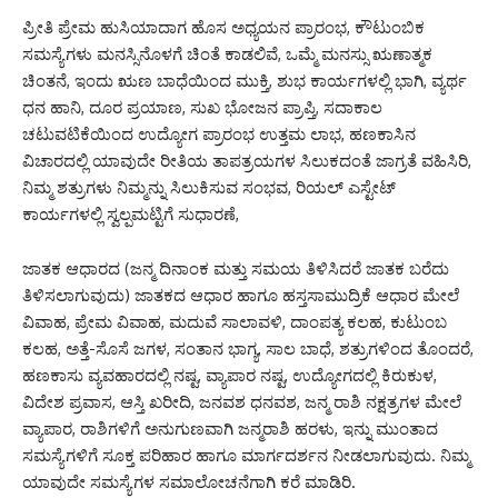
ಪ್ರೀತಿ ಪ್ರೇಮ ಹುಸಿಯಾದಾಗ ಹೊಸ ಅಧ್ಯಯನ ಪ್ರಾರಂಭ, ಕೌಟುಂಬಿಕ
ಸಮಸ್ಯೆಗಳು ಮನಸ್ಸಿನೊಳಗೆ ಚಿಂತೆ ಕಾಡಲಿವೆ, ಒಮ್ಮೆ ಮನಸ್ಸು ಋಣಾತ್ಮಕ
ಚಿಂತನೆ, ಇಂದು ಋಣ ಬಾಧೆಯಿಂದ ಮುಕ್ತಿ, ಶುಭ ಕಾರ್ಯಗಳಲ್ಲಿ ಭಾಗಿ, ವ್ಯರ್ಥ
ಧನ ಹಾನಿ, ದೂರ ಪ್ರಯಾಣ, ಸುಖ ಭೋಜನ ಪ್ರಾಪ್ತಿ, ಸದಾಕಾಲ
ಚಟುವಟಿಕೆಯಿಂದ ಉದ್ಯೋಗ ಪ್ರಾರಂಭ ಉತ್ತಮ ಲಾಭ, ಹಣಕಾಸಿನ
ವಿಚಾರದಲ್ಲಿ ಯಾವುದೇ ರೀತಿಯ ತಾಪತ್ರಯಗಳ ಸಿಲುಕದಂತೆ ಜಾಗ್ರತೆ ವಹಿಸಿರಿ,
ನಿಮ್ಮ ಶತ್ರುಗಳು ನಿಮ್ಮನ್ನು ಸಿಲುಕಿಸುವ ಸಂಭವ, ರಿಯಲ್ ಎಸ್ಟೇಟ್
ಕಾರ್ಯಗಳಲ್ಲಿ ಸ್ವಲ್ಪಮಟ್ಟಿಗೆ ಸುಧಾರಣೆ,
ಜಾತಕ ಆಧಾರದ (ಜನ್ಮ ದಿನಾಂಕ ಮತ್ತು ಸಮಯ ತಿಳಿಸಿದರೆ ಜಾತಕ ಬರೆದು
ತಿಳಿಸಲಾಗುವುದು) ಜಾತಕದ ಆಧಾರ ಹಾಗೂ ಹಸ್ತಸಾಮುದ್ರಿಕೆ ಆಧಾರ ಮೇಲೆ
ವಿವಾಹ, ಪ್ರೇಮ ವಿವಾಹ, ಮದುವೆ ಸಾಲಾವಳಿ, ದಾಂಪತ್ಯ ಕಲಹ, ಕುಟುಂಬ
ಕಲಹ, ಅತ್ತೆ-ಸೊಸೆ ಜಗಳ, ಸಂತಾನ ಭಾಗ್ಯ, ಸಾಲ ಬಾಧೆ, ಶತ್ರುಗಳಿಂದ ತೊಂದರೆ,
ಹಣಕಾಸು ವ್ಯವಹಾರದಲ್ಲಿ ನಷ್ಟ, ವ್ಯಾಪಾರ ನಷ್ಟ, ಉದ್ಯೋಗದಲ್ಲಿ ಕಿರುಕುಳ,
ವಿದೇಶ ಪ್ರವಾಸ, ಆಸ್ತಿ ಖರೀದಿ, ಜನವಶ ಧನವಶ, ಜನ್ಮ ರಾಶಿ ನಕ್ಷತ್ರಗಳ ಮೇಲೆ
ವ್ಯಾಪಾರ, ರಾಶಿಗಳಿಗೆ ಅನುಗುಣವಾಗಿ ಜನ್ಮರಾಶಿ ಹರಳು, ಇನ್ನು ಮುಂತಾದ
ಸಮಸ್ಯೆಗಳಿಗೆ ಸೂಕ್ತ ಪರಿಹಾರ ಹಾಗೂ ಮಾರ್ಗದರ್ಶನ ನೀಡಲಾಗುವುದು. ನಿಮ್ಮ
ಯಾವುದೇ ಸಮಸ್ಯೆಗಳ ಸಮಾಲೋಚನೆಗಾಗಿ ಕರೆ ಮಾಡಿರಿ.