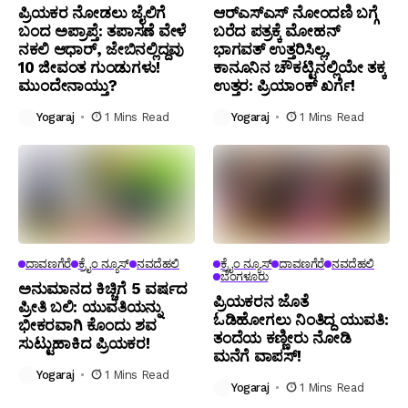
ಪ್ರಿಯಕರ ನೋಡಲು ಜೈಲಿಗೆ
ಆರ್‌ಎಸ್‌ಎಸ್‌ ನೋಂದಣಿ ಬಗ್ಗೆ
ಬಂದ ಅಪ್ರಾಪ್ತೆ: ತಪಾಸಣೆ ವೇಳೆ
ಬರೆದ ಪತ್ರಕ್ಕೆ ಮೋಹನ್
ನಕಲಿ ಆಧಾರ್, ಜೇಬಿನಲ್ಲಿದ್ದವು
ಭಾಗವತ್ ಉತ್ತರಿಸಿಲ್ಲ,
10 ಜೀವಂತ ಗುಂಡುಗಳು!
ಕಾನೂನಿನ ಚೌಕಟ್ಟಿನಲ್ಲಿಯೇ ತಕ್ಕ
ಮುಂದೇನಾಯ್ತು?
ಉತ್ತರ: ಪ್ರಿಯಾಂಕ್ ಖರ್ಗೆ!
Yogaraj
1 Mins Read
Yogaraj
1 Mins Read
ದಾವಣಗೆರೆ
ಕ್ರೈಂ ನ್ಯೂಸ್
ನವದೆಹಲಿ
ಕ್ರೈಂ ನ್ಯೂಸ್
ದಾವಣಗೆರೆ
ನವದೆಹಲಿ
ಬೆಂಗಳೂರು
ಅನುಮಾನದ ಕಿಚ್ಚಿಗೆ 5 ವರ್ಷದ
ಪ್ರಿಯಕರನ ಜೊತೆ
ಪ್ರೀತಿ ಬಲಿ: ಯುವತಿಯನ್ನು
ಓಡಿಹೋಗಲು ನಿಂತಿದ್ದ ಯುವತಿ:
ಭೀಕರವಾಗಿ ಕೊಂದು ಶವ
ತಂದೆಯ ಕಣ್ಣೀರು ನೋಡಿ
ಸುಟ್ಟುಹಾಕಿದ ಪ್ರಿಯಕರ!
ಮನೆಗೆ ವಾಪಸ್!
Yogaraj
1 Mins Read
Yogaraj
1 Mins Read