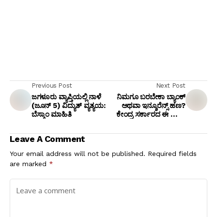
Previous Post
Next Post
ಜಗಳೂರು ವ್ಯಾಪ್ತಿಯಲ್ಲಿ ನಾಳೆ
ನಿಮಗೂ ಬರಬೇಕಾ ಬ್ಯಾಂಕ್
(ಜೂನ್ 5) ವಿದ್ಯುತ್ ವ್ಯತ್ಯಯ:
ಅಥವಾ ಇನ್ಶೂರೆನ್ಸ್ ಹಣ?
ಬೆಸ್ಕಾಂ ಮಾಹಿತಿ
ಕೇಂದ್ರ ಸರ್ಕಾರದ ಈ ಹೊಸ
ಪೋರ್ಟಲ್‌ನಲ್ಲಿ ಈಗಲೇ ಚೆಕ್
ಮಾಡಿ!
Leave A Comment
Your email address will not be published.
Required fields
are marked
*