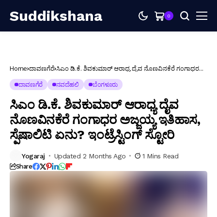
Suddikshana
0
Home
ದಾವಣಗೆರೆ
ಸಿಎಂ ಡಿ.ಕೆ. ಶಿವಕುಮಾರ್ ಆರಾಧ್ಯ ದೈವ ನೊಣವಿನಕೆರೆ ಗಂಗಾಧರ
ಅಜ್ಜಯ್ಯ ಇತಿಹಾಸ, ಸ್ಪೆಷಾಲಿಟಿ ಏನು? ಇಂಟ್ರೆಸ್ಟಿಂಗ್ ಸ್ಟೋರಿ
ದಾವಣಗೆರೆ
ನವದೆಹಲಿ
ಬೆಂಗಳೂರು
ಸಿಎಂ ಡಿ.ಕೆ. ಶಿವಕುಮಾರ್ ಆರಾಧ್ಯ ದೈವ
ನೊಣವಿನಕೆರೆ ಗಂಗಾಧರ ಅಜ್ಜಯ್ಯ ಇತಿಹಾಸ,
ಸ್ಪೆಷಾಲಿಟಿ ಏನು? ಇಂಟ್ರೆಸ್ಟಿಂಗ್ ಸ್ಟೋರಿ
Yogaraj
Updated 2 Months Ago
1 Mins Read
Share