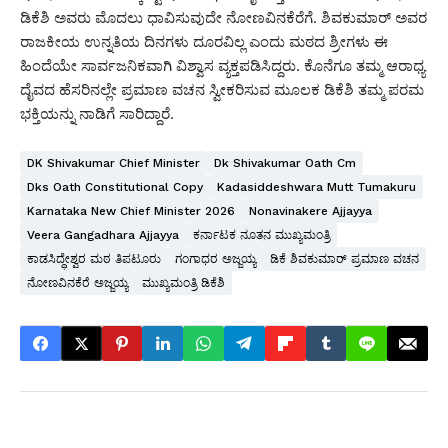
ಡಿಕೆಶಿ ಅವರು ಮೊದಲು ಧಾವಿಸುವುದೇ ನೋಣವಿನಕೆರೆಗೆ. ಶಿವಕುಮಾರ್ ಅವರ
ರಾಜಕೀಯ ಉನ್ನತಿಯ ದಿನಗಳು ದೂರವಿಲ್ಲ ಎಂದು ಮಠದ ಶ್ರೀಗಳು ಈ
ಹಿಂದೆಯೇ ಸಾರ್ವಜನಿಕವಾಗಿ ವಿಶ್ವಾಸ ವ್ಯಕ್ತಪಡಿಸಿದ್ದರು. ಕೊನೆಗೂ ತಮ್ಮ ಆರಾಧ್ಯ
ದೈವದ ಹೆಸರಿನಲ್ಲೇ ಪ್ರಮಾಣ ವಚನ ಸ್ವೀಕರಿಸುವ ಮೂಲಕ ಡಿಕೆಶಿ ತಮ್ಮ ಪರಮ
ಭಕ್ತಿಯನ್ನು ನಾಡಿಗೆ ಸಾರಿದ್ದಾರೆ.
DK Shivakumar Chief Minister
Dk Shivakumar Oath Cm
Dks Oath Constitutional Copy
Kadasiddeshwara Mutt Tumakuru
Karnataka New Chief Minister 2026
Nonavinakere Ajjayya
Veera Gangadhara Ajjayya
ಕರ್ನಾಟಕ ನೂತನ ಮುಖ್ಯಮಂತ್ರಿ
ಕಾಡಸಿದ್ಧೇಶ್ವರ ಮಠ ತಿಪಟೂರು
ಗಂಗಾಧರ ಅಜ್ಜಯ್ಯ
ಡಿಕೆ ಶಿವಕುಮಾರ್ ಪ್ರಮಾಣ ವಚನ
ನೋಣವಿನಕೆರೆ ಅಜ್ಜಯ್ಯ
ಮುಖ್ಯಮಂತ್ರಿ ಡಿಕೆಶಿ