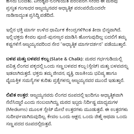
ಹೆಸರು ಬಂದಿತು. ವೀರಶೈವ-ಲಿಂಗಾಯತ ಪರಂಪರೆಗೆ ಸೇರಿದ ಈ ಮಠವು
ಪ್ರಸ್ತುತ ಗಂಗಾಧರ ಅಜ್ಜಯ್ಯನವರ ಆಧ್ಯಾತ್ಮಿಕ ಪರಂಪರೆಯಿಂದಲೇ
ನಾಡಿನಾದ್ಯಂತ ಪ್ರಸಿದ್ಧಿ ಪಡೆದಿದೆ.
ಇಲ್ಲಿನ ಭಕ್ತಿ ಮಾರ್ಗ ಉಳಿದ ಧಾರ್ಮಿಕ ಕೇಂದ್ರಗಳಿಗಿಂತ ತೀರಾ ಭಿನ್ನವಾಗಿದೆ.
ಇಲ್ಲಿ ಭಕ್ತರು ಕೇವಲ ಪೂಜೆ-ಪುನಸ್ಕಾರ ಮಾಡಿಸಿ ಹೋಗುವುದಿಲ್ಲ; ಬದಲಿಗೆ ತಮ್ಮ
ಕಷ್ಟಗಳಿಗೆ ಅಜ್ಜಯ್ಯನವರಿಂದ ನೇರ “ಆಧ್ಯಾತ್ಮಿಕ ಮಾರ್ಗದರ್ಶನ” ಪಡೆಯುತ್ತಾರೆ.
ಬಳಪ ಮತ್ತು ಬಳಪದ ಕಲ್ಲು (Slate & Chalk):
ಮಠದ ಗರ್ಭಗುಡಿಯಲ್ಲಿ
ಪವಿತ್ರ ಲಿಂಗದ ಪಕ್ಕದಲ್ಲಿ ಒಂದು ಸಣ್ಣ ಬಳಪದ ಕಲ್ಲು (ಸ್ಲೇಟ್) ಮತ್ತು ಬಳಪವನ್ನು
ಇಡಲಾಗಿರುತ್ತದೆ. ಭಕ್ತರು ತಮ್ಮ ಜೀವನ, ವೃತ್ತಿ, ರಾಜಕೀಯ ಭವಿಷ್ಯ ಹಾಗೂ
ವೈಯಕ್ತಿಕ ಸಮಸ್ಯೆಗಳ ಕುರಿತು ಪ್ರಶ್ನೆಗಳನ್ನು ಅಜ್ಜಯ್ಯನವರ ಮುಂದೆ ಇಡುತ್ತಾರೆ.
ಲಿಖಿತ ಉತ್ತರ:
ಅಜ್ಜಯ್ಯನವರು ಲಿಂಗದ ರೂಪದಲ್ಲಿ ಇಂದಿಗೂ ಆಧ್ಯಾತ್ಮಿಕವಾಗಿ
ನೆಲೆಸಿದ್ದಾರೆ ಎಂದು ನಂಬಲಾಗಿದ್ದು, ಮಠದ ಇಬ್ಬರು ನಿರ್ದಿಷ್ಟ ಮಾಧ್ಯಮಗಳ
(Mediums) ಮೂಲಕ ಸ್ಲೇಟ್ ಮೇಲೆ ಉತ್ತರಗಳು ಮೂಡುತ್ತವೆ. ಈ ಉತ್ತರಗಳು
ಸುದೀರ್ಘವಾಗಿರುವುದಿಲ್ಲ. ಕೇವಲ ಒಂದು ಅಕ್ಷರ, ಒಂದು ಚಿಹ್ನೆ ಅಥವಾ ಒಂದು
ಸಣ್ಣ ಪದದ ರೂಪದಲ್ಲಿರುತ್ತವೆ.