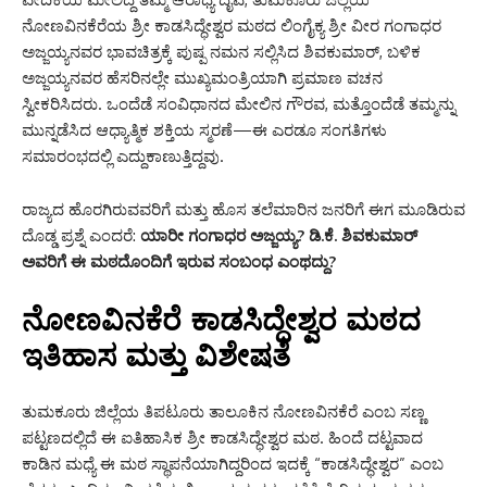
ನೋಣವಿನಕೆರೆಯ ಶ್ರೀ ಕಾಡಸಿದ್ಧೇಶ್ವರ ಮಠದ ಲಿಂಗೈಕ್ಯ ಶ್ರೀ ವೀರ ಗಂಗಾಧರ
ಅಜ್ಜಯ್ಯನವರ ಭಾವಚಿತ್ರಕ್ಕೆ ಪುಷ್ಪ ನಮನ ಸಲ್ಲಿಸಿದ ಶಿವಕುಮಾರ್, ಬಳಿಕ
ಅಜ್ಜಯ್ಯನವರ ಹೆಸರಿನಲ್ಲೇ ಮುಖ್ಯಮಂತ್ರಿಯಾಗಿ ಪ್ರಮಾಣ ವಚನ
ಸ್ವೀಕರಿಸಿದರು. ಒಂದೆಡೆ ಸಂವಿಧಾನದ ಮೇಲಿನ ಗೌರವ, ಮತ್ತೊಂದೆಡೆ ತಮ್ಮನ್ನು
ಮುನ್ನಡೆಸಿದ ಆಧ್ಯಾತ್ಮಿಕ ಶಕ್ತಿಯ ಸ್ಮರಣೆ—ಈ ಎರಡೂ ಸಂಗತಿಗಳು
ಸಮಾರಂಭದಲ್ಲಿ ಎದ್ದುಕಾಣುತ್ತಿದ್ದವು.
ರಾಜ್ಯದ ಹೊರಗಿರುವವರಿಗೆ ಮತ್ತು ಹೊಸ ತಲೆಮಾರಿನ ಜನರಿಗೆ ಈಗ ಮೂಡಿರುವ
ದೊಡ್ಡ ಪ್ರಶ್ನೆ ಎಂದರೆ:
ಯಾರೀ ಗಂಗಾಧರ ಅಜ್ಜಯ್ಯ? ಡಿ.ಕೆ. ಶಿವಕುಮಾರ್
ಅವರಿಗೆ ಈ ಮಠದೊಂದಿಗೆ ಇರುವ ಸಂಬಂಧ ಎಂಥದ್ದು?
ನೋಣವಿನಕೆರೆ ಕಾಡಸಿದ್ಧೇಶ್ವರ ಮಠದ
ಇತಿಹಾಸ ಮತ್ತು ವಿಶೇಷತೆ
ತುಮಕೂರು ಜಿಲ್ಲೆಯ ತಿಪಟೂರು ತಾಲೂಕಿನ ನೋಣವಿನಕೆರೆ ಎಂಬ ಸಣ್ಣ
ಪಟ್ಟಣದಲ್ಲಿದೆ ಈ ಐತಿಹಾಸಿಕ ಶ್ರೀ ಕಾಡಸಿದ್ಧೇಶ್ವರ ಮಠ. ಹಿಂದೆ ದಟ್ಟವಾದ
ಕಾಡಿನ ಮಧ್ಯೆ ಈ ಮಠ ಸ್ಥಾಪನೆಯಾಗಿದ್ದರಿಂದ ಇದಕ್ಕೆ “ಕಾಡಸಿದ್ಧೇಶ್ವರ” ಎಂಬ