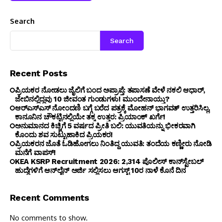
Search
Search
Recent Posts
ಪ್ರಿಯಕರ ನೋಡಲು ಜೈಲಿಗೆ ಬಂದ ಅಪ್ರಾಪ್ತೆ: ತಪಾಸಣೆ ವೇಳೆ ನಕಲಿ ಆಧಾರ್,
ಜೇಬಿನಲ್ಲಿದ್ದವು 10 ಜೀವಂತ ಗುಂಡುಗಳು! ಮುಂದೇನಾಯ್ತು?
ಆರ್‌ಎಸ್‌ಎಸ್‌ ನೋಂದಣಿ ಬಗ್ಗೆ ಬರೆದ ಪತ್ರಕ್ಕೆ ಮೋಹನ್ ಭಾಗವತ್ ಉತ್ತರಿಸಿಲ್ಲ,
ಕಾನೂನಿನ ಚೌಕಟ್ಟಿನಲ್ಲಿಯೇ ತಕ್ಕ ಉತ್ತರ: ಪ್ರಿಯಾಂಕ್ ಖರ್ಗೆ!
ಅನುಮಾನದ ಕಿಚ್ಚಿಗೆ 5 ವರ್ಷದ ಪ್ರೀತಿ ಬಲಿ: ಯುವತಿಯನ್ನು ಭೀಕರವಾಗಿ
ಕೊಂದು ಶವ ಸುಟ್ಟುಹಾಕಿದ ಪ್ರಿಯಕರ!
ಪ್ರಿಯಕರನ ಜೊತೆ ಓಡಿಹೋಗಲು ನಿಂತಿದ್ದ ಯುವತಿ: ತಂದೆಯ ಕಣ್ಣೀರು ನೋಡಿ
ಮನೆಗೆ ವಾಪಸ್!
KEA KSRP Recruitment 2026: 2,314 ಪೊಲೀಸ್ ಕಾನ್‌ಸ್ಟೇಬಲ್
ಹುದ್ದೆಗಳಿಗೆ ಆನ್‌ಲೈನ್ ಅರ್ಜಿ ಸಲ್ಲಿಸಲು ಆಗಸ್ಟ್ 10ರ ನಾಳೆ ಕೊನೆ ದಿನ
Recent Comments
No comments to show.