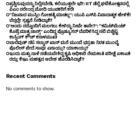
ಪ್ರಶ್ನಿಸುವುದನ್ನು ನಿಲ್ಲಿಸಬೇಡಿ, ಕಲಿಯುತ್ತಲೇ ಇರಿ’: IIT ಡೆಲ್ಲಿ ಘಟಿಕೋತ್ಸವದಲ್ಲಿ
ಪಿಎಂ ನರೇಂದ್ರ ಮೋದಿ ಯುವಕರಿಗೆ ಕರೆ!
“ನಿಜವಾದ ಮುಸ್ಲಿಂ ಗೋಹತ್ಯೆ ಮಾಡಲ್ಲ”: ಯುಪಿ ಎಸ್‌ಪಿ ವಿವಾದಾತ್ಮಕ ಹೇಳಿಕೆ!
ಬೆನ್ನಲ್ಲೇ ಸ್ಪಷ್ಟನೆ ನೀಡಿದ್ಯಾಕೆ?
‘ಅಂದು ನನ್ನೊಂದಿಗೆ ಮಲಗಲು ಕೇಳಿದ್ದು ನೀವೇ ತಾನೇ?’: “ಕಮಿಟ್‌ಮೆಂಟ್
ಕೊಟ್ರೆ ಮಾತ್ರ ಚಾನ್ಸ್” ಎಂದಿದ್ದ ಪ್ರೊಡ್ಯೂಸರ್ ಬೆವರಿಳಿಸಿದ್ದ ನಟಿ ಬಿಚ್ಚಿಟ್ಟ
ಕಾಸ್ಟಿಂಗ್ ಕೌಚ್ ಕರಾಳಮುಖ!
ಬಾಲಿವುಡ್ ನಟ ಸಲ್ಮಾನ್ ಖಾನ್ ಮನೆ ಮುಂದೆ ಭದ್ರತಾ ನಿರತ ಮುಂಬೈ
ಪೊಲೀಸ್ ಪೇದೆ ಸಾವು! ಏನಾಯ್ತು? ಯಾಕಾಯ್ತು?
ಇಂದು ಮತ್ತು ನಾಳೆ ನಡೆಯಬೇಕಿದ್ದ ಕೃಷಿ ಅಧಿಕಾರಿ ನೇಮಕಾತಿ ಪರೀಕ್ಷೆ ಏಕಾಏಕಿ
ರದ್ದು: ಕೆಇಎ ಮಹತ್ವದ ಆದೇಶ ಹೊರಡಿಸಿದ್ಯಾಕೆ?
Recent Comments
No comments to show.