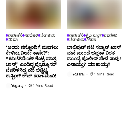
ದಾವಣಗೆರೆ
ನವದೆಹಲಿ
ಬೆಂಗಳೂರು
ದಾವಣಗೆರೆ
ಕ್ರೈಂ ನ್ಯೂಸ್
ನವದೆಹಲಿ
ಸಿನಿಮಾ
ಬೆಂಗಳೂರು
ಸಿನಿಮಾ
‘ಅಂದು ನನ್ನೊಂದಿಗೆ ಮಲಗಲು
ಬಾಲಿವುಡ್ ನಟ ಸಲ್ಮಾನ್ ಖಾನ್
ಕೇಳಿದ್ದು ನೀವೇ ತಾನೇ?’:
ಮನೆ ಮುಂದೆ ಭದ್ರತಾ ನಿರತ
“ಕಮಿಟ್‌ಮೆಂಟ್ ಕೊಟ್ರೆ ಮಾತ್ರ
ಮುಂಬೈ ಪೊಲೀಸ್ ಪೇದೆ ಸಾವು!
ಚಾನ್ಸ್” ಎಂದಿದ್ದ ಪ್ರೊಡ್ಯೂಸರ್
ಏನಾಯ್ತು? ಯಾಕಾಯ್ತು?
ಬೆವರಿಳಿಸಿದ್ದ ನಟಿ ಬಿಚ್ಚಿಟ್ಟ
Yogaraj
1 Mins Read
ಕಾಸ್ಟಿಂಗ್ ಕೌಚ್ ಕರಾಳಮುಖ!
Yogaraj
1 Mins Read