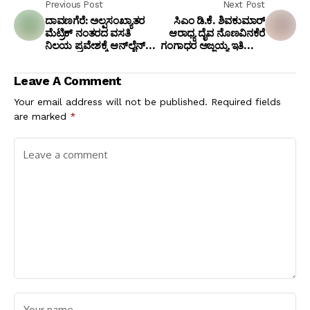
Previous Post
Next Post
ದಾವಣಗೆರೆ: ಅಲ್ಪಸಂಖ್ಯಾತರ
ಸಿಎಂ ಡಿ.ಕೆ. ಶಿವಕುಮಾರ್
ಮೆಟ್ರಿಕ್ ನಂತರದ ವಸತಿ
ಆರಾಧ್ಯ ದೈವ ನೊಣವಿನಕೆರೆ
ನಿಲಯ ಪ್ರವೇಶಕ್ಕೆ ಆನ್‌ಲೈನ್
ಗಂಗಾಧರ ಅಜ್ಜಯ್ಯ ಇತಿಹಾಸ,
ಅರ್ಜಿ ಆಹ್ವಾನ; ಜೂನ್ 30
ಸ್ಪೆಷಾಲಿಟಿ ಏನು? ಇಂಟ್ರೆಸ್ಟಿಂಗ್
ಕೊನೆ ದಿನ!
ಸ್ಟೋರಿ
Leave A Comment
Your email address will not be published.
Required fields
are marked
*