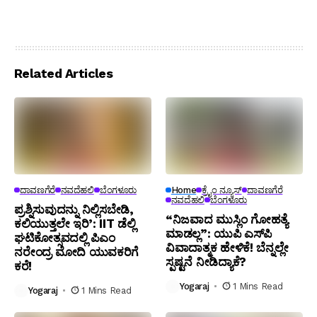
Related Articles
ದಾವಣಗೆರೆ
ನವದೆಹಲಿ
ಬೆಂಗಳೂರು
Home
ಕ್ರೈಂ ನ್ಯೂಸ್
ದಾವಣಗೆರೆ
ನವದೆಹಲಿ
ಬೆಂಗಳೂರು
ಪ್ರಶ್ನಿಸುವುದನ್ನು ನಿಲ್ಲಿಸಬೇಡಿ,
“ನಿಜವಾದ ಮುಸ್ಲಿಂ ಗೋಹತ್ಯೆ
ಕಲಿಯುತ್ತಲೇ ಇರಿ’: IIT ಡೆಲ್ಲಿ
ಮಾಡಲ್ಲ”: ಯುಪಿ ಎಸ್‌ಪಿ
ಘಟಿಕೋತ್ಸವದಲ್ಲಿ ಪಿಎಂ
ವಿವಾದಾತ್ಮಕ ಹೇಳಿಕೆ! ಬೆನ್ನಲ್ಲೇ
ನರೇಂದ್ರ ಮೋದಿ ಯುವಕರಿಗೆ
ಸ್ಪಷ್ಟನೆ ನೀಡಿದ್ಯಾಕೆ?
ಕರೆ!
Yogaraj
1 Mins Read
Yogaraj
1 Mins Read