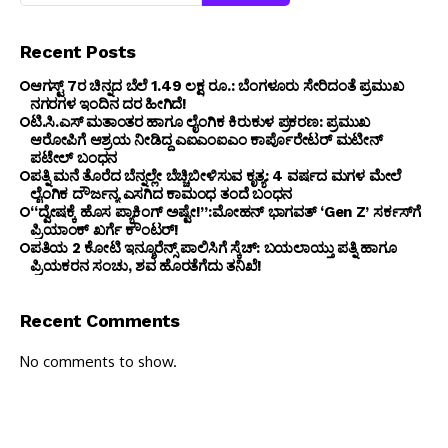
Recent Posts
ಆಗಸ್ಟ್ 7ರ ಚಿನ್ನದ ಬೆಲೆ 1.49 ಲಕ್ಷ ರೂ.: ಬೆಂಗಳೂರು ಸೇರಿದಂತೆ ಪ್ರಮುಖ
ನಗರಗಳ ಇಂದಿನ ದರ ಹೀಗಿದೆ!
ಟಿ.ಸಿ.ಎಸ್ ಮತಾಂತರ ಹಾಗೂ ಲೈಂಗಿಕ ಕಿರುಕುಳ ಪ್ರಕರಣ: ಪ್ರಮುಖ
ಆರೋಪಿಗೆ ಆಶ್ರಯ ನೀಡಿದ್ದ ಎಐಎಂಐಎಂ ಕಾರ್ಪೊರೇಟರ್ ಮಟೀನ್
ಪಟೇಲ್ ಬಂಧನ
ಪತ್ನಿ ಮನೆ ತೊರೆದ ಬೆನ್ನಲ್ಲೇ ಬೆಚ್ಚಿಬೀಳಿಸುವ ಕೃತ್ಯ: 4 ವರ್ಷದ ಮಗಳ ಮೇಲೆ
ಲೈಂಗಿಕ ದೌರ್ಜನ್ಯ ಎಸಗಿದ ಕಾಮಂಧ ತಂದೆ ಬಂಧನ
“ದ್ವೇಷಕ್ಕೆ ಹೊಸ ಪ್ಯಾಕಿಂಗ್ ಅಷ್ಟೇ!”:ಮೋಹನ್ ಭಾಗವತ್‌ ‘Gen Z’ ಸರ್ಕಸ್‌ಗೆ
ಪ್ರಿಯಾಂಕ್ ಖರ್ಗೆ ಕೌಂಟರ್!
ಪತಿಯ ₹2 ಕೋಟಿ ಇನ್ಶೂರೆನ್ಸ್ ಪಾಲಿಸಿಗೆ ಸ್ಕೆಚ್: ಬಯಲಾಯ್ತು ಪತ್ನಿ ಹಾಗೂ
ಪ್ರಿಯಕರನ ಸಂಚು, ಶವ ಹೊರತೆಗೆದು ತನಿಖೆ!
Recent Comments
No comments to show.