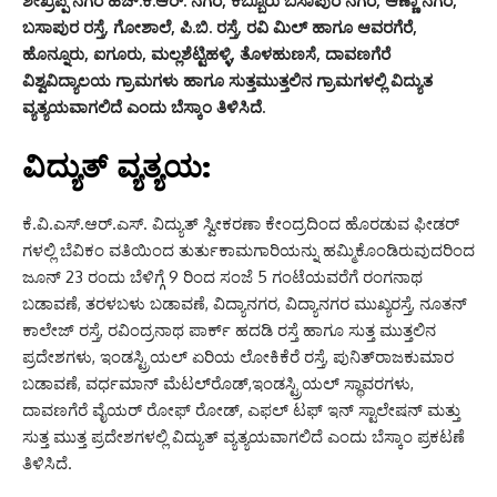
ಶೇಖ್ರಪ್ಪ ನಗರ ಹೆಚ್.ಕೆ.ಆರ್. ನಗರ, ಕಬ್ಬೂರು ಬಸಾಪುರ ನಗರ, ಆಣ್ಣಾ ನಗರ,
ಬಸಾಪುರ ರಸ್ತೆ, ಗೋಶಾಲೆ, ಪಿ.ಬಿ. ರಸ್ತೆ, ರವಿ ಮಿಲ್ ಹಾಗೂ ಆವರಗೆರೆ,
ಹೊನ್ನೂರು, ಐಗೂರು, ಮಲ್ಲಶೆಟ್ಟಿಹಳ್ಳಿ, ತೊಳಹುಣಸೆ, ದಾವಣಗೆರೆ
ವಿಶ್ವವಿದ್ಯಾಲಯ ಗ್ರಾಮಗಳು ಹಾಗೂ ಸುತ್ತಮುತ್ತಲಿನ ಗ್ರಾಮಗಳಲ್ಲಿ ವಿದ್ಯುತ
ವ್ಯತ್ಯಯವಾಗಲಿದೆ ಎಂದು ಬೆಸ್ಕಾಂ ತಿಳಿಸಿದೆ.
ವಿದ್ಯುತ್ ವ್ಯತ್ಯಯ:
ಕೆ.ವಿ.ಎಸ್.ಆರ್.ಎಸ್. ವಿದ್ಯುತ್ ಸ್ವೀಕರಣಾ ಕೇಂದ್ರದಿಂದ ಹೊರಡುವ ಫೀಡರ್
ಗಳಲ್ಲಿ ಬೆವಿಕಂ ವತಿಯಿಂದ ತುರ್ತುಕಾಮಗಾರಿಯನ್ನು ಹಮ್ಮಿಕೊಂಡಿರುವುದರಿಂದ
ಜೂನ್ 23 ರಂದು ಬೆಳಿಗ್ಗೆ 9 ರಿಂದ ಸಂಜೆ 5 ಗಂಟೆಯವರೆಗೆ ರಂಗನಾಥ
ಬಡಾವಣೆ, ತರಳಬಳು ಬಡಾವಣೆ, ವಿದ್ಯಾನಗರ, ವಿದ್ಯಾನಗರ ಮುಖ್ಯರಸ್ತೆ, ನೂತನ್
ಕಾಲೇಜ್ ರಸ್ತೆ, ರವಿಂದ್ರನಾಥ ಪಾರ್ಕ್ ಹದಡಿ ರಸ್ತೆ ಹಾಗೂ ಸುತ್ತ ಮುತ್ತಲಿನ
ಪ್ರದೇಶಗಳು, ಇಂಡಸ್ಟ್ರಿಯಲ್ ಏರಿಯ ಲೋಕಿಕೆರೆ ರಸ್ತೆ, ಪುನಿತ್‍ರಾಜಕುಮಾರ
ಬಡಾವಣೆ, ವರ್ಧಮಾನ್ ಮೆಟಲ್‍ರೊಡ್,ಇಂಡಸ್ಟ್ರಿಯಲ್ ಸ್ಥಾವರಗಳು,
ದಾವಣಗೆರೆ ವೈಯರ್ ರೋಫ್ ರೋಡ್, ಎಫಲ್ ಟಫ್ ಇನ್ ಸ್ಟಾಲೇಷನ್ ಮತ್ತು
ಸುತ್ತ ಮುತ್ತ ಪ್ರದೇಶಗಳಲ್ಲಿ ವಿದ್ಯುತ್ ವ್ಯತ್ಯಯವಾಗಲಿದೆ ಎಂದು ಬೆಸ್ಕಾಂ ಪ್ರಕಟಣೆ
ತಿಳಿಸಿದೆ.