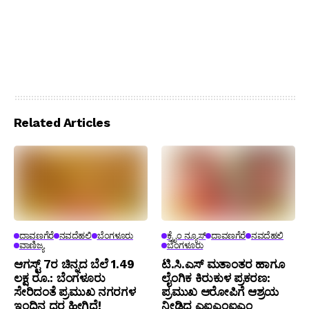
Related Articles
ದಾವಣಗೆರೆ
ನವದೆಹಲಿ
ಬೆಂಗಳೂರು
ಕ್ರೈಂ ನ್ಯೂಸ್
ದಾವಣಗೆರೆ
ನವದೆಹಲಿ
ವಾಣಿಜ್ಯ
ಬೆಂಗಳೂರು
ಆಗಸ್ಟ್ 7ರ ಚಿನ್ನದ ಬೆಲೆ 1.49
ಟಿ.ಸಿ.ಎಸ್ ಮತಾಂತರ ಹಾಗೂ
ಲಕ್ಷ ರೂ.: ಬೆಂಗಳೂರು
ಲೈಂಗಿಕ ಕಿರುಕುಳ ಪ್ರಕರಣ:
ಸೇರಿದಂತೆ ಪ್ರಮುಖ ನಗರಗಳ
ಪ್ರಮುಖ ಆರೋಪಿಗೆ ಆಶ್ರಯ
ಇಂದಿನ ದರ ಹೀಗಿದೆ!
ನೀಡಿದ್ದ ಎಐಎಂಐಎಂ