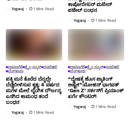
ಕಾರ್ಪೊರೇಟರ್ ಮಟೀನ್
Yogaraj
1 Mins Read
ಪಟೇಲ್ ಬಂಧನ
Yogaraj
1 Mins Read
ದಾವಣಗೆರೆ
ಕ್ರೈಂ ನ್ಯೂಸ್
ನವದೆಹಲಿ
ದಾವಣಗೆರೆ
ಕ್ರೈಂ ನ್ಯೂಸ್
ನವದೆಹಲಿ
ಬೆಂಗಳೂರು
ಬೆಂಗಳೂರು
ಪತ್ನಿ ಮನೆ ತೊರೆದ ಬೆನ್ನಲ್ಲೇ
“ದ್ವೇಷಕ್ಕೆ ಹೊಸ ಪ್ಯಾಕಿಂಗ್
ಬೆಚ್ಚಿಬೀಳಿಸುವ ಕೃತ್ಯ: 4 ವರ್ಷದ
ಅಷ್ಟೇ!”:ಮೋಹನ್ ಭಾಗವತ್‌
ಮಗಳ ಮೇಲೆ ಲೈಂಗಿಕ ದೌರ್ಜನ್ಯ
‘Gen Z’ ಸರ್ಕಸ್‌ಗೆ ಪ್ರಿಯಾಂಕ್
ಎಸಗಿದ ಕಾಮಂಧ ತಂದೆ
ಖರ್ಗೆ ಕೌಂಟರ್!
ಬಂಧನ
Yogaraj
1 Mins Read
Yogaraj
1 Mins Read