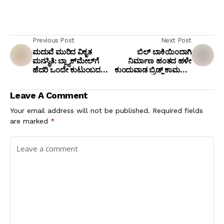
Previous Post
Next Post
ಮದುವೆ ಮುರಿದ ವಿಕೃತ
ಬಿಲ್ ಬಾಕಿಯಿಂದಾಗಿ
ಮನಸ್ಥಿತಿ: ಬ್ಲ್ಯಾಕ್‌ಮೇಲ್‌ಗೆ
ನಿರ್ಮಾಣ ಹಂತದ ಹಳೇ‌
ಹೆದರಿ ಒಂದೇ ಕುಟುಂಬದ
ಕುಂದುವಾಡ ಬ್ರಿಡ್ಜ್ ಕಾಮಗಾರಿ
ಮೂವರು ಆತ್ಮಹತ್ಯೆ!
ಸ್ಥಗಿತ: ಮೂರು ತಿಂಗಳಲ್ಲಿ
ಕಾಮಗಾರಿ‌
Leave A Comment
ಪೂರ್ಣಗೊಳಿಸದಿದ್ದರೆ ಹೆದ್ದಾರಿ
ಬಂದ್ ಎಚ್ಚರಿಕೆ..!
Your email address will not be published.
Required fields
are marked
*