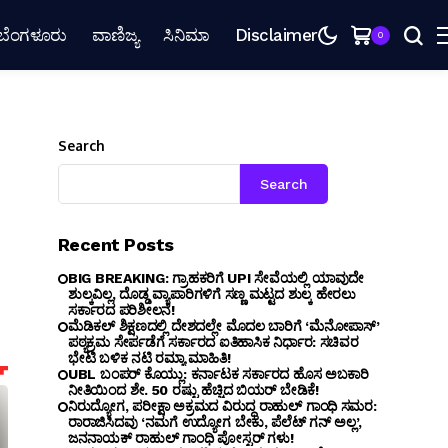
ಬೆಂಗಳೂರು
ವಾಣಿಜ್ಯ
ಸಿನಿಮಾ
Disclaimer
0
Search
Search
Recent Posts
BIG BREAKING: ಗ್ರಾಹಕರಿಗೆ UPI ಸೇವೆಯಲ್ಲಿ ಯಾವುದೇ
ಶುಲ್ಕವಿಲ್ಲ, ದೊಡ್ಡ ವ್ಯಾಪಾರಿಗಳಿಗೆ ಸಣ್ಣ ಮಟ್ಟದ ಶುಲ್ಕ ಹೇರಲು
ಸರ್ಕಾರದ ಪರಿಶೀಲನೆ!
ಮೆಡಿಕಲ್ ಶಿಕ್ಷಣದಲ್ಲಿ ದೇಶದಲ್ಲೇ ಮೊದಲ ಬಾರಿಗೆ ‘ಮೆನೋಪಾಸ್’
ಪಠ್ಯಕ್ರಮ ಸೇರ್ಪಡೆಗೆ ಸರ್ಕಾರದ ಐತಿಹಾಸಿಕ ನಿರ್ಧಾರ: ಸಚಿವರ
ಭೇಟಿ ಬಳಿಕ ನಟಿ ರಮ್ಯಾ ಮಾಹಿತಿ!
UBL ಬಂಪರ್ ಕೊಯ್ಲು: ಕರ್ನಾಟಕ ಸರ್ಕಾರದ ಹೊಸ ಅಬಕಾರಿ
ನೀತಿಯಿಂದ ಶೇ. 50 ರಷ್ಟು ಹೆಚ್ಚಿದ ಬಿಯರ್ ಬೇಡಿಕೆ!
ನಿರುದ್ಯೋಗ, ಪರೀಕ್ಷಾ ಅಕ್ರಮದ ವಿರುದ್ಧ ರಾಹುಲ್ ಗಾಂಧಿ ಸಮರ:
ರಾರಾಜಿಸಿದವು ‘ನಮಗೆ ಉದ್ಯೋಗ ಬೇಕು, ಪೆಲೆಟ್ ಗನ್ ಅಲ್ಲ’,
ಜನನಾಯಕ್ ರಾಹುಲ್ ಗಾಂಧಿ ಪೋಸ್ಟರ್ ಗಳು!