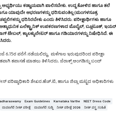
ಿಯೊಬ್ಬ ಅಭ್ಯರ್ಥಿಯು ಕಡ್ಡಾಯವಾಗಿ ಪಾಲಿಸಬೇಕು. ಉದ್ದ ತೋಳಿನ ಹಾಗೂ ತಲೆ
ಿ ಹಾಗೂ ಯಾವುದೇ ಆಭರಣಗಳನ್ನು ಧರಿಸುವಂತಿಲ್ಲ (ಮಂಗಳಸೂತ್ರ
್ಪಲಿಗಳನ್ನು ಧರಿಸಿರಬೇಕು ಎಂದು ತಿಳಿಸಿದರು. ಪರೀಕ್ಷಾರ್ಥಿಗಳು ಹಾಗೂ
ಅತ್ಯಾಧುನಿಕ ಎಲೆಕ್ಟ್ರಾನಿಕ್ ಉಪಕರಣಗಳಾದ ಮೊಬೈಲ್, ಬ್ಲೂಟೂತ್, ಇಯರ
ಾಗ್ ಟೇಬಲ್, ಕ್ಯಾಲಕ್ಯುಲೇಟರ್ ಹಾಗೂ ಗಡಿಯಾರಗಳನ್ನು ನಿಷೇಧಿಸಿದೆ. ಈ
ಸಿದರು.
ಂಜೆ 6.15ರ ವರೆಗೆ ನಡೆಯಲಿದ್ದು, ಮಳೆಗಾಲ ಇರುವುದರಿಂದ ಪರೀಕ್ಷಾ
ವಾಗಿ ತಪಾಸಣೆ ಮಾಡಲು ತಿಳಿಸಿದರು. ಜೆರಾಕ್ಸ್ ಅಂಗಡಿನ್ನು ಬಂದ್
ೀಸ್ ವರಿಷ್ಠಾಧಿಕಾರಿ ಶೇಖರ.ಹೆಚ್.ಟಿ, ಹಾಗೂ ಜಿಲ್ಲಾ ಮಟ್ಟದ ಅಧಿಕಾರಿಗಳು
gadharaswamy
Exam Guidelines
Karnataka Varthe
NEET Dress Code
ದಾವಣಗೆರೆ ನೀಟ್ ಪರೀಕ್ಷೆ
ದಾವಣಗೆರೆ ಸುದ್ದಿ
ನೀಟ್ ಪರೀಕ್ಷೆ 2026
ನೀಟ್ ವಸ್ತ್ರ ಸಂಹಿತೆ