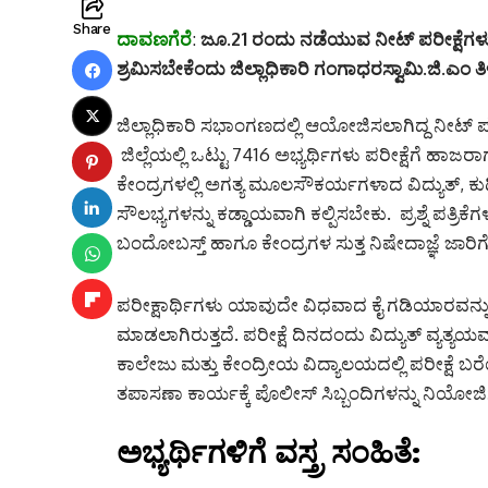
Share
ದಾವಣಗೆರೆ
:
ಜೂ.21 ರಂದು ನಡೆಯುವ ನೀಟ್ ಪರೀಕ್ಷೆಗಳು ನಡ
ಶ್ರಮಿಸಬೇಕೆಂದು ಜಿಲ್ಲಾಧಿಕಾರಿ ಗಂಗಾಧರಸ್ವಾಮಿ.ಜಿ.ಎಂ ತಿ
ಜಿಲ್ಲಾಧಿಕಾರಿ ಸಭಾಂಗಣದಲ್ಲಿ ಆಯೋಜಿಸಲಾಗಿದ್ದ ನೀಟ್ ಪ
ಜಿಲ್ಲೆಯಲ್ಲಿ ಒಟ್ಟು 7416 ಅಭ್ಯರ್ಥಿಗಳು ಪರೀಕ್ಷೆಗೆ ಹಾಜರಾಗ
ಕೇಂದ್ರಗಳಲ್ಲಿ ಅಗತ್ಯ ಮೂಲಸೌಕರ್ಯಗಳಾದ ವಿದ್ಯುತ್, ಕು
ಸೌಲಭ್ಯಗಳನ್ನು ಕಡ್ಡಾಯವಾಗಿ ಕಲ್ಪಿಸಬೇಕು. ಪ್ರಶ್ನೆ ಪತ್ರಿಕೆ
ಬಂದೋಬಸ್ತ್ ಹಾಗೂ ಕೇಂದ್ರಗಳ ಸುತ್ತ ನಿಷೇದಾಜ್ಞೆ ಜಾರಿ
ಪರೀಕ್ಷಾರ್ಥಿಗಳು ಯಾವುದೇ ವಿಧವಾದ ಕೈ ಗಡಿಯಾರವನ್ನು 
ಮಾಡಲಾಗಿರುತ್ತದೆ. ಪರೀಕ್ಷೆ ದಿನದಂದು ವಿದ್ಯುತ್ ವ್ಯತ್
ಕಾಲೇಜು ಮತ್ತು ಕೇಂದ್ರೀಯ ವಿದ್ಯಾಲಯದಲ್ಲಿ ಪರೀಕ್ಷೆ ಬರೆ
ತಪಾಸಣಾ ಕಾರ್ಯಕ್ಕೆ ಪೊಲೀಸ್ ಸಿಬ್ಬಂದಿಗಳನ್ನು ನಿಯೋಜಿಸ
ಅಭ್ಯರ್ಥಿಗಳಿಗೆ ವಸ್ತ್ರ ಸಂಹಿತೆ: