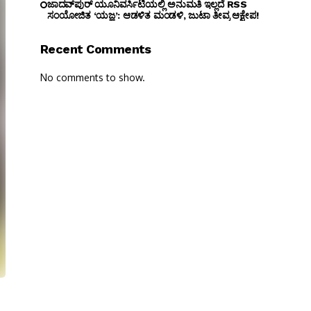
ಜಾದವ್‌ಪುರ್ ಯೂನಿವರ್ಸಿಟಿಯಲ್ಲಿ ಅನುಮತಿ ಇಲ್ಲದೆ RSS
ಸಂಯೋಜಿತ ‘ಯಜ್ಞ’: ಆಡಳಿತ ಮಂಡಳಿ, ಜುಟಾ ತೀವ್ರ ಆಕ್ಷೇಪ!
Recent Comments
No comments to show.