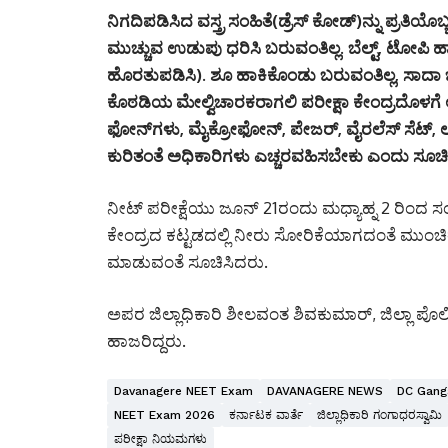
ನಿಗದಿಪಡಿಸಿದ ವಸ್ತ್ರ ಸಂಹಿತೆ(ಡ್ರೆಸ್ ಕೋಡ್)ನ್ನು ಪ್ರತ
ಮುಚ್ಚುವ ಉಡುಪು ಧರಿಸಿ ಬರುವಂತಿಲ್ಲ. ಬೆಲ್ಟ್, ಟೋಪ
ಹೊರತುಪಡಿಸಿ). ಶೂ ಹಾಕಿಕೊಂಡು ಬರುವಂತಿಲ್ಲ, ಸಾದಾ ಚಪ
ಕೊಠಡಿಯ ಮೇಲ್ವಿಚಾರಕರಾಗಲಿ ಪರೀಕ್ಷಾ ಕೇಂದ್ರದೊಳಗೆ 
ಫೋನ್‌ಗಳು, ಮೈಕ್ರೋಫೋನ್, ಪೇಜರ್, ವೈರಲೆಸ್ ಸೆಟ್, ಲ
ಕುರಿತಂತೆ ಅಧಿಕಾರಿಗಳು ಎಚ್ಚರವಹಿಸಬೇಕು ಎಂದು ಸೂಚಿ
ನೀಟ್ ಪರೀಕ್ಷೆಯು ಜೂನ್ 21ರಂದು ಮಧ್ಯಾಹ್ನ 2 ರಿಂದ ಸ
ಕೇಂದ್ರದ ಕಟ್ಟಡದಲ್ಲಿ ನೀರು ಸೋರಿಕೆಯಾಗದಂತೆ ಮುಂಚಿತ
ಮಾಡುವಂತೆ ಸೂಚಿಸಿದರು.
ಅಪರ ಜಿಲ್ಲಾಧಿಕಾರಿ ಶೀಲವಂತ ಶಿವಕುಮಾರ್, ಜಿಲ್ಲಾ ಪೊಲ
ಹಾಜರಿದ್ದರು.
Davanagere NEET Exam
DAVANAGERE NEWS
DC Gan
NEET Exam 2026
ಕರ್ನಾಟಕ ವಾರ್ತೆ
ಜಿಲ್ಲಾಧಿಕಾರಿ ಗಂಗಾಧರಸ್ವಾಮಿ
ಪರೀಕ್ಷಾ ನಿಯಮಗಳು