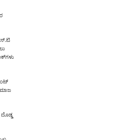
ಾರ
ಸ್.ಟಿ
ಳಲು
ಂಕ್‌ಗಳು
ಂಟ್‌
 ಸಮಾಜ
 ದೊಡ್ಡ
ಖ್ಯ