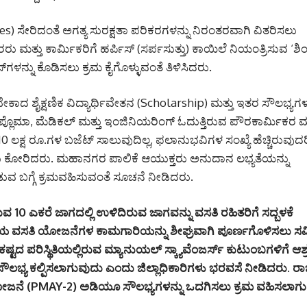
s) ಸೇರಿದಂತೆ ಅಗತ್ಯ ಸುರಕ್ಷತಾ ಪರಿಕರಗಳನ್ನು ನಿರಂತರವಾಗಿ ವಿತರಿಸಲು
 ಮತ್ತು ಕಾರ್ಮಿಕರಿಗೆ ಹರ್ಪಿಸ್ (ಸರ್ಪಸುತ್ತು) ಕಾಯಿಲೆ ನಿಯಂತ್ರಿಸುವ ‘ಶಿಂಗ
‌ಗಳನ್ನು ಕೊಡಿಸಲು ಕ್ರಮ ಕೈಗೊಳ್ಳುವಂತೆ ತಿಳಿಸಿದರು.
ಗಬೇಕಾದ ಶೈಕ್ಷಣಿಕ ವಿದ್ಯಾರ್ಥಿವೇತನ (Scholarship) ಮತ್ತು ಇತರ ಸೌಲಭ್ಯಗ
್ಲೊಮಾ, ಮೆಡಿಕಲ್ ಮತ್ತು ಇಂಜಿನಿಯರಿಂಗ್ ಓದುತ್ತಿರುವ ಪೌರಕಾರ್ಮಿಕರ ಮಕ
0 ಲಕ್ಷ ರೂ.ಗಳ ಬಜೆಟ್ ಸಾಲುವುದಿಲ್ಲ, ಫಲಾನುಭವಿಗಳ ಸಂಖ್ಯೆ ಹೆಚ್ಚಿರುವುದ
ಸ್ಯರು ಕೋರಿದರು. ಮಹಾನಗರ ಪಾಲಿಕೆ ಆಯುಕ್ತರು ಅನುದಾನ ಲಭ್ಯತೆಯನ್ನು
ುವ ಬಗ್ಗೆ ಕ್ರಮವಹಿಸುವಂತೆ ಸೂಚನೆ ನೀಡಿದರು.
ರುವ 10 ಎಕರೆ ಜಾಗದಲ್ಲಿ ಉಳಿದಿರುವ ಜಾಗವನ್ನು ವಸತಿ ರಹಿತರಿಗೆ ಸದ್ಬಳಕೆ
ವಸತಿ ಯೋಜನೆಗಳ ಕಾಮಗಾರಿಯನ್ನು ಶೀಘ್ರವಾಗಿ ಪೂರ್ಣಗೊಳಿಸಲು ಸಮ
ಕಷ್ಟದ ಪರಿಸ್ಥಿತಿಯಲ್ಲಿರುವ ಮ್ಯಾನುಯಲ್ ಸ್ಕ್ಯಾವೆಂಜರ್ಸ್ ಕುಟುಂಬಗಳಿಗೆ ಆ
ೌಲಭ್ಯ ಕಲ್ಪಿಸಲಾಗುವುದು ಎಂದು ಜಿಲ್ಲಾಧಿಕಾರಿಗಳು ಭರವಸೆ ನೀಡಿದರು. ರ
ಯೋಜನೆ (PMAY-2) ಅಡಿಯೂ ಸೌಲಭ್ಯಗಳನ್ನು ಒದಗಿಸಲು ಕ್ರಮ ವಹಿಸಲಾಗ