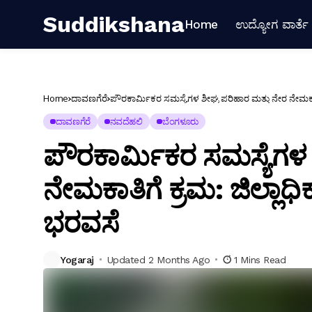
Suddikshana
Home
ಉದ್ಯೋಗ ವಾರ್ತೆ
Home
ದಾವಣಗೆರೆ
ಪೌರಕಾರ್ಮಿಕರ ಸಮಸ್ಯೆಗಳ ಶೀಘ್ರ ಪರಿಹಾರ ಮತ್ತು ನೇರ ನೇಮಕಾತಿ
ದಾವಣಗೆರೆ
ನವದೆಹಲಿ
ಬೆಂಗಳೂರು
ಪೌರಕಾರ್ಮಿಕರ ಸಮಸ್ಯೆಗಳ 
ನೇಮಕಾತಿಗೆ ಕ್ರಮ: ಜಿಲ್ಲಾಧ
ಭರವಸೆ
Yogaraj
Updated 2 Months Ago
1 Mins Read