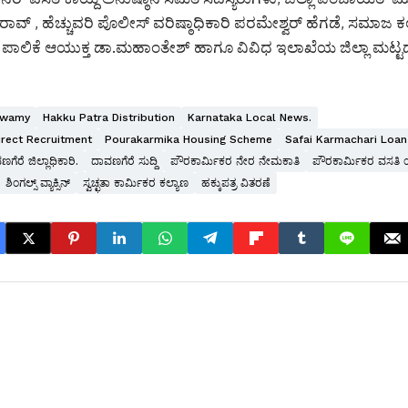
ವ್‌ , ಹೆಚ್ಚುವರಿ ಪೊಲೀಸ್‌ ವರಿಷ್ಠಾಧಿಕಾರಿ ಪರಮೇಶ್ವರ್‌ ಹೆಗಡೆ, ಸಮಾಜ ಕ
 ಪಾಲಿಕೆ ಆಯುಕ್ತ ಡಾ.ಮಹಾಂತೇಶ್‌ ಹಾಗೂ ವಿವಿಧ ಇಲಾಖೆಯ ಜಿಲ್ಲಾ ಮಟ್ಟ
swamy
Hakku Patra Distribution
Karnataka Local News.
rect Recruitment
Pourakarmika Housing Scheme
Safai Karmachari Loan
ಗೆರೆ ಜಿಲ್ಲಾಧಿಕಾರಿ.
ದಾವಣಗೆರೆ ಸುದ್ದಿ
ಪೌರಕಾರ್ಮಿಕರ ನೇರ ನೇಮಕಾತಿ
ಪೌರಕಾರ್ಮಿಕರ ವಸತಿ
ಶಿಂಗಲ್ಸ್ ವ್ಯಾಕ್ಸಿನ್
ಸ್ವಚ್ಛತಾ ಕಾರ್ಮಿಕರ ಕಲ್ಯಾಣ
ಹಕ್ಕುಪತ್ರ ವಿತರಣೆ