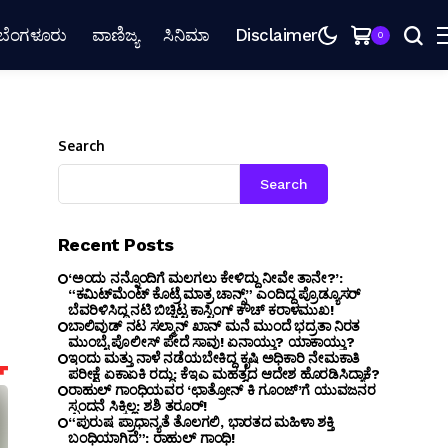
ಬೆಂಗಳೂರು
ವಾಣಿಜ್ಯ
ಸಿನಿಮಾ
Disclaimer
0
Search
Search
Recent Posts
‘ಅಂದು ನನ್ನೊಂದಿಗೆ ಮಲಗಲು ಕೇಳಿದ್ದು ನೀವೇ ತಾನೇ?’:
“ಕಮಿಟ್‌ಮೆಂಟ್ ಕೊಟ್ರೆ ಮಾತ್ರ ಚಾನ್ಸ್” ಎಂದಿದ್ದ ಪ್ರೊಡ್ಯೂಸರ್
ಬೆವರಿಳಿಸಿದ್ದ ನಟಿ ಬಿಚ್ಚಿಟ್ಟ ಕಾಸ್ಟಿಂಗ್ ಕೌಚ್ ಕರಾಳಮುಖ!
ಬಾಲಿವುಡ್ ನಟ ಸಲ್ಮಾನ್ ಖಾನ್ ಮನೆ ಮುಂದೆ ಭದ್ರತಾ ನಿರತ
ಮುಂಬೈ ಪೊಲೀಸ್ ಪೇದೆ ಸಾವು! ಏನಾಯ್ತು? ಯಾಕಾಯ್ತು?
ಇಂದು ಮತ್ತು ನಾಳೆ ನಡೆಯಬೇಕಿದ್ದ ಕೃಷಿ ಅಧಿಕಾರಿ ನೇಮಕಾತಿ
ಪರೀಕ್ಷೆ ಏಕಾಏಕಿ ರದ್ದು: ಕೆಇಎ ಮಹತ್ವದ ಆದೇಶ ಹೊರಡಿಸಿದ್ಯಾಕೆ?
ರಾಹುಲ್ ಗಾಂಧಿಯವರ ‘ಛಾತ್ರೋನ್ ಕಿ ಗೂಂಜ್’ಗೆ ಯುವಜನರ
ಸ್ಪಂದನೆ ಸಿಕ್ಕಿಲ್ಲ: ಶಶಿ ತರೂರ್!
“ಪುರುಷ ಪ್ರಾಧಾನ್ಯತೆ ತೊಲಗಲಿ, ಭಾರತದ ಮಹಿಳಾ ಶಕ್ತಿ
ಬಂಧಿಯಾಗಿದೆ”: ರಾಹುಲ್ ಗಾಂಧಿ!