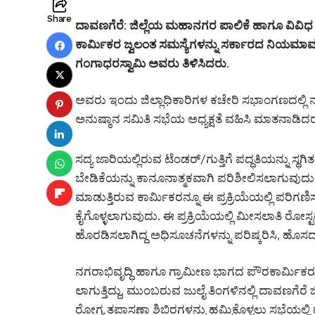
Share
ದಾವಣಗೆರೆ: ಜಿಲ್ಲೆಯ ಮಹಾನಗರ ಪಾಲಿಕೆ ಹಾಗೂ ವಿವಿಧ ಪು
ಕಾರ್ಮಿಕರ ಜ್ವಲಂತ ಸಮಸ್ಯೆಗಳನ್ನು ಸರ್ಕಾರದ ನಿಯಮಾವ
ಗಂಗಾಧರಸ್ವಾಮಿ ಅವರು ತಿಳಿಸಿದರು.
ಅವರು ಇಂದು ಜಿಲ್ಲಾಧಿಕಾರಿಗಳ ಕಚೇರಿ ಸಭಾಂಗಣದಲ್ಲಿ ನಡೆ
ಅನುಷ್ಠಾನ ಸಮಿತಿ ಸಭೆಯ ಅಧ್ಯಕ್ಷತೆ ವಹಿಸಿ ಮಾತನಾಡಿದರ
ಸದ್ಯ ಜಾರಿಯಲ್ಲಿರುವ ಟೆಂಡರ್/ಗುತ್ತಿಗೆ ಪದ್ಧತಿಯನ್ನು ಸ
ಬೇಡಿಕೆಯನ್ನು ಕಾನೂನಾತ್ಮಕವಾಗಿ ಪರಿಶೀಲಿಸಲಾಗುವುದು
ಮಾಡುತ್ತಿರುವ ಕಾರ್ಮಿಕರನ್ನೂ ಈ ಪ್ರಕ್ರಿಯೆಯಲ್ಲಿ ಪರ
ಕೈಗೊಳ್ಳಲಾಗುವುದು. ಈ ಪ್ರಕ್ರಿಯೆಯಲ್ಲಿ ಮೀಸಲಾತಿ ರೋಸ್
ಹೊರಡಿಸಲಾಗಿದ್ದ ಅಧಿಸೂಚನೆಗಳನ್ನು ಪರಿಷ್ಕರಿಸಿ, ಹೊಸದ
ನಗರಾಭಿವೃದ್ಧಿ ಹಾಗೂ ಗ್ರಾಮೀಣ ಭಾಗದ ಪೌರಕಾರ್ಮಿಕರು ಮತ್
ಲಾಗುತ್ತಿದ್ದು, ಮುಂಬರುವ ಜುಲೈ ತಿಂಗಳಿನಲ್ಲಿ ದಾವಣಗೆರೆ 
ರೋಗ್ಯ ತಪಾಸಣಾ ಶಿಬಿರಗಳನ್ನು ಹಮ್ಮಿಕೊಳ್ಳಲು ಸಭೆಯಲ್ಲಿ