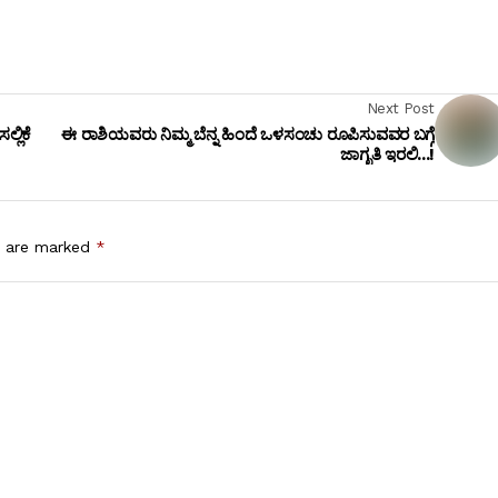
Next Post
್ಲಿಕೆ
ಈ ರಾಶಿಯವರು ನಿಮ್ಮ ಬೆನ್ನ ಹಿಂದೆ ಒಳಸಂಚು ರೂಪಿಸುವವರ ಬಗ್ಗೆ
ಜಾಗೃತಿ ಇರಲಿ...!
s are marked
*