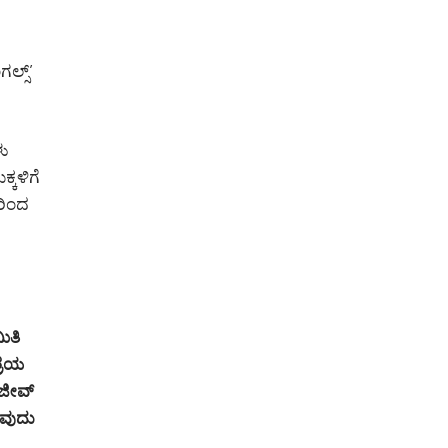
ಲ್ಸ್’
ಳು
್ಕಳಿಗೆ
ರಿಂದ
ಿತಿ
ಶ್ರಯ
ಾಜೀವ್
ುವುದು