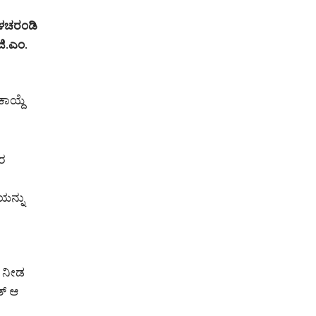
 ಒಳಚರಂಡಿ
ಜಿ.ಎಂ.
ಾಯ್ದೆ
ಕರ
ಯನ್ನು
ು ನೀಡ
ತ್ ಆ