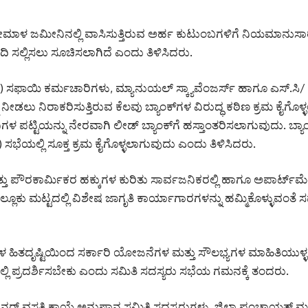
ೋಮಾಳ ಜಮೀನಿನಲ್ಲಿ ವಾಸಿಸುತ್ತಿರುವ ಅರ್ಹ ಕುಟುಂಬಗಳಿಗೆ ನಿಯಮಾನುಸ
ಿ ಸಲ್ಲಿಸಲು ಸೂಚಿಸಲಾಗಿದೆ ಎಂದು ತಿಳಿಸಿದರು.
ಸಫಾಯಿ ಕರ್ಮಚಾರಿಗಳು, ಮ್ಯಾನುಯಲ್ ಸ್ಕ್ಯಾವೆಂಜರ್ಸ್ ಹಾಗೂ ಎಸ್.ಸಿ/ 
 ನಿರಾಕರಿಸುತ್ತಿರುವ ಕೆಲವು ಬ್ಯಾಂಕ್‌ಗಳ ವಿರುದ್ಧ ಕಠಿಣ ಕ್ರಮ ಕೈಗೊಳ್
 ಪಟ್ಟಿಯನ್ನು ನೇರವಾಗಿ ಲೀಡ್ ಬ್ಯಾಂಕ್‌ಗೆ ಹಸ್ತಾಂತರಿಸಲಾಗುವುದು. ಬ್ಯಾ
 ಸಭೆಯಲ್ಲಿ ಸೂಕ್ತ ಕ್ರಮ ಕೈಗೊಳ್ಳಲಾಗುವುದು ಎಂದು ತಿಳಿಸಿದರು.
ತು ಪೌರಕಾರ್ಮಿಕರ ಹಕ್ಕುಗಳ ಕುರಿತು ಸಾರ್ವಜನಿಕರಲ್ಲಿ ಹಾಗೂ ಅಪಾರ್ಟ್‌ಮೆ
ಲ್ಲೂಕು ಮಟ್ಟದಲ್ಲಿ ವಿಶೇಷ ಜಾಗೃತಿ ಕಾರ್ಯಾಗಾರಗಳನ್ನು ಹಮ್ಮಿಕೊಳ್ಳುವಂತೆ
ಳ ಹಿತದೃಷ್ಟಿಯಿಂದ ಸರ್ಕಾರಿ ಯೋಜನೆಗಳ ಮತ್ತು ಸೌಲಭ್ಯಗಳ ಮಾಹಿತಿಯುಳ್ಳ
ಮಟ್ಟದಲ್ಲಿ ಪ್ರದರ್ಶಿಸಬೇಕು ಎಂದು ಸಮಿತಿ ಸದಸ್ಯರು ಸಭೆಯ ಗಮನಕ್ಕೆ ತಂದರು.
ಪುನರ್‌ ವಸತಿ ಕಾಯ್ದೆ ಅನುಷ್ಠಾನ ಸಮಿತಿ ಸದಸ್ಯರುಗಳು, ಜಿಲ್ಲಾ ಪಂಚಾಯತ್ ಮು