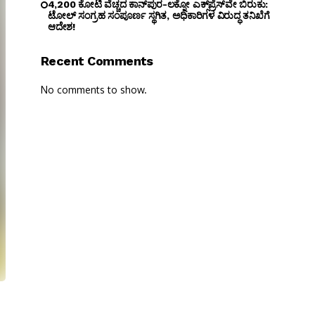
₹4,200 ಕೋಟಿ ವೆಚ್ಚದ ಕಾನ್‌ಪುರ-ಲಕ್ನೋ ಎಕ್ಸ್‌ಪ್ರೆಸ್‌ವೇ ಬಿರುಕು:
ಟೋಲ್ ಸಂಗ್ರಹ ಸಂಪೂರ್ಣ ಸ್ಥಗಿತ, ಅಧಿಕಾರಿಗಳ ವಿರುದ್ಧ ತನಿಖೆಗೆ
ಆದೇಶ!
Recent Comments
No comments to show.