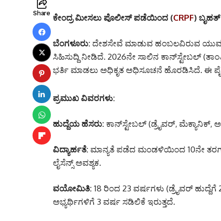
Share
ಕೇಂದ್ರ ಮೀಸಲು ಪೊಲೀಸ್ ಪಡೆಯಿಂದ (
CRPF
) ಬೃಹತ್
ಬೆಂಗಳೂರು:
ದೇಶಸೇವೆ ಮಾಡುವ ಹಂಬಲವಿರುವ ಯುವಕ-ಯ
ಸಿಹಿಸುದ್ದಿ ನೀಡಿದೆ.
2026ನೇ ಸಾಲಿನ ಕಾನ್‌ಸ್ಟೇಬಲ್ (ತಾಂತ್ರಿ
ಭರ್ತಿ ಮಾಡಲು ಅಧಿಕೃತ ಅಧಿಸೂಚನೆ ಹೊರಡಿಸಿದೆ.
ಈ ಪೈ
ಪ್ರಮುಖ ವಿವರಗಳು:
ಹುದ್ದೆಯ ಹೆಸರು:
ಕಾನ್‌ಸ್ಟೇಬಲ್ (ಡ್ರೈವರ್,
ಮೆಕ್ಯಾನಿಕ್,
ಅ
ವಿದ್ಯಾರ್ಹತೆ:
ಮಾನ್ಯತೆ ಪಡೆದ ಮಂಡಳಿಯಿಂದ 10ನೇ ತರಗತ
ಲೈಸೆನ್ಸ್ ಅವಶ್ಯಕ.
ವಯೋಮಿತಿ:
18 ರಿಂದ 23 ವರ್ಷಗಳು (ಡ್ರೈವರ್ ಹುದ್ದೆಗೆ
ಅಭ್ಯರ್ಥಿಗಳಿಗೆ 3 ವರ್ಷ ಸಡಿಲಿಕೆ ಇರುತ್ತದೆ.