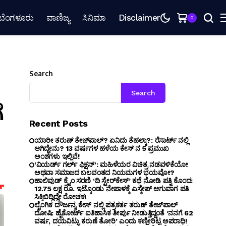
ಬೆಂಗಳೂರು
ವಾಣಿಜ್ಯ
ಸಿನಿಮಾ
Disclaimer
0
Search
Search
ೆ
Recent Posts
ಯಾರೀ ತರುಣ್ ತೇಜ್‌ಪಾಲ್? ಏನಿದು ತೆಹಲ್ಕಾ?: ರೆಸಾರ್ಟ್ ನಲ್ಲಿ
ಆಗಿದ್ದೇನು? 13 ವರ್ಷಗಳ ಹಳೆಯ ಕೇಸ್ ನ 5 ಪ್ರಮುಖ
ಅಂಶಗಳು ಇಲ್ಲಿವೆ!
‘ವಿಯರ್ಡ್ ಗರ್ಲ್ ಫಿಕ್ಷನ್’: ಮಹಿಳೆಯರ ವಿಚಿತ್ರ ನಡವಳಿಕೆಯೋ
ಅಥವಾ ಸಮಾಜದ ಬಲವಂತದ ನಿಯಮಗಳ ಭಯವೋ?
ಹಾಲಿವುಡ್ ಕ್ರೈಂ ಸರಣಿ ‘ದಿ ಸ್ಟೇರ್‌ಕೇಸ್’ ಕಥೆ ನೋಡಿ ಪತ್ನಿ ಕೊಂದ:
12.75 ಲಕ್ಷ ರೂ. ಇಟ್ಕೊಂಡು ನೇಪಾಳಕ್ಕೆ ಎಸ್ಕೇಪ್ ಆಗುವಾಗ ಪತಿ
ಸಿಕ್ಕಿಬಿದ್ದಿದ್ದೇ ರೋಚಕ!
ಲೈಂಗಿಕ ದೌರ್ಜನ್ಯ ಕೇಸ್ ನಲ್ಲಿ ಪತ್ರಕರ್ತ ತರುಣ್ ತೇಜ್‌ಪಾಲ್
ದೋಷಿ: ಹೈಕೋರ್ಟ್ ಐತಿಹಾಸಿಕ ತೀರ್ಪು ನೀಡುತ್ತಿದ್ದಂತೆ ‘ನನಗೆ 62
ವರ್ಷ, ದಯವಿಟ್ಟು ಕರುಣೆ ತೋರಿ’ ಎಂದು ಕಣ್ಣೀರಿಟ್ಟ ಅಪರಾಧಿ!