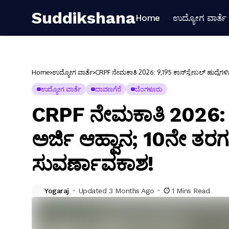
Suddikshana
Home
ಉದ್ಯೋಗ ವಾರ್ತೆ
Home
ಉದ್ಯೋಗ ವಾರ್ತೆ
CRPF ನೇಮಕಾತಿ 2026: 9,195 ಕಾನ್‌ಸ್ಟೇಬಲ್ ಹುದ್ದೆಗಳ
ಉದ್ಯೋಗ ವಾರ್ತೆ
ದಾವಣಗೆರೆ
ಬೆಂಗಳೂರು
CRPF ನೇಮಕಾತಿ 2026: 9,1
ಅರ್ಜಿ ಆಹ್ವಾನ; 10ನೇ ತರಗ
ಸುವರ್ಣಾವಕಾಶ!
Yogaraj
Updated 3 Months Ago
1 Mins Read