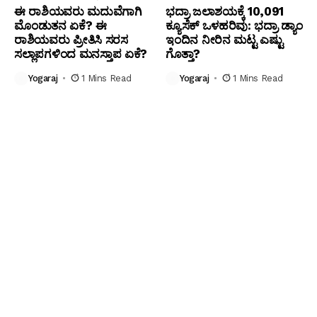
ಈ ರಾಶಿಯವರು ಮದುವೆಗಾಗಿ
ಭದ್ರಾ ಜಲಾಶಯಕ್ಕೆ 10,091
ಮೊಂಡುತನ ಏಕೆ? ಈ
ಕ್ಯೂಸೆಕ್ ಒಳಹರಿವು: ಭದ್ರಾ ಡ್ಯಾಂ
ರಾಶಿಯವರು ಪ್ರೀತಿಸಿ ಸರಸ
ಇಂದಿನ ನೀರಿನ ಮಟ್ಟ ಎಷ್ಟು
ಸಲ್ಲಾಪಗಳಿಂದ ಮನಸ್ತಾಪ ಏಕೆ?
ಗೊತ್ತಾ?
Yogaraj
1 Mins Read
Yogaraj
1 Mins Read