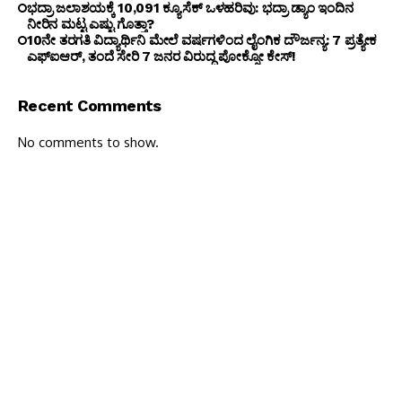
ಭದ್ರಾ ಜಲಾಶಯಕ್ಕೆ 10,091 ಕ್ಯೂಸೆಕ್ ಒಳಹರಿವು: ಭದ್ರಾ ಡ್ಯಾಂ ಇಂದಿನ
ನೀರಿನ ಮಟ್ಟ ಎಷ್ಟು ಗೊತ್ತಾ?
10ನೇ ತರಗತಿ ವಿದ್ಯಾರ್ಥಿನಿ ಮೇಲೆ ವರ್ಷಗಳಿಂದ ಲೈಂಗಿಕ ದೌರ್ಜನ್ಯ: 7 ಪ್ರತ್ಯೇಕ
ಎಫ್ಐಆರ್, ತಂದೆ ಸೇರಿ 7 ಜನರ ವಿರುದ್ಧ ಪೋಕ್ಸೋ ಕೇಸ್!
Recent Comments
No comments to show.