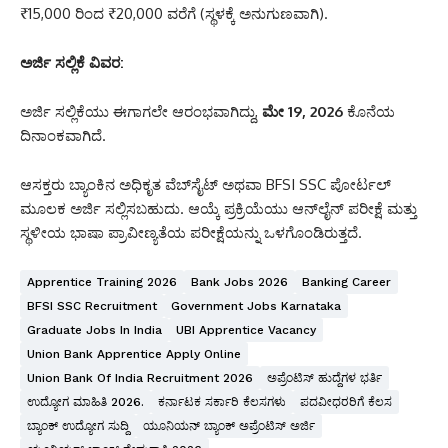
₹15,000 ರಿಂದ ₹20,000 ವರೆಗೆ (ಸ್ಥಳಕ್ಕೆ ಅನುಗುಣವಾಗಿ).
ಅರ್ಜಿ ಸಲ್ಲಿಕೆ ವಿವರ:
ಅರ್ಜಿ ಸಲ್ಲಿಕೆಯು ಈಗಾಗಲೇ ಆರಂಭವಾಗಿದ್ದು,
ಮೇ 19, 2026
ಕೊನೆಯ
ದಿನಾಂಕವಾಗಿದೆ.
ಆಸಕ್ತರು ಬ್ಯಾಂಕಿನ ಅಧಿಕೃತ ವೆಬ್‌ಸೈಟ್ ಅಥವಾ BFSI SSC ಪೋರ್ಟಲ್
ಮೂಲಕ ಅರ್ಜಿ ಸಲ್ಲಿಸಬಹುದು.
ಆಯ್ಕೆ ಪ್ರಕ್ರಿಯೆಯು ಆನ್‌ಲೈನ್ ಪರೀಕ್ಷೆ ಮತ್ತು
ಸ್ಥಳೀಯ ಭಾಷಾ ಪ್ರಾವೀಣ್ಯತೆಯ ಪರೀಕ್ಷೆಯನ್ನು ಒಳಗೊಂಡಿರುತ್ತದೆ.
Apprentice Training 2026
Bank Jobs 2026
Banking Career
BFSI SSC Recruitment
Government Jobs Karnataka
Graduate Jobs In India
UBI Apprentice Vacancy
Union Bank Apprentice Apply Online
Union Bank Of India Recruitment 2026
ಅಪ್ರೆಂಟಿಸ್ ಹುದ್ದೆಗಳ ಭರ್ತಿ
ಉದ್ಯೋಗ ಮಾಹಿತಿ 2026.
ಕರ್ನಾಟಕ ಸರ್ಕಾರಿ ಕೆಲಸಗಳು
ಪದವೀಧರರಿಗೆ ಕೆಲಸ
ಬ್ಯಾಂಕ್ ಉದ್ಯೋಗ ಸುದ್ದಿ
ಯೂನಿಯನ್ ಬ್ಯಾಂಕ್ ಅಪ್ರೆಂಟಿಸ್ ಅರ್ಜಿ