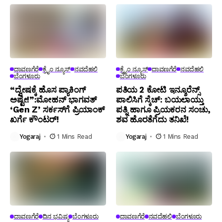
ದಾವಣಗೆರೆ
ಕ್ರೈಂ ನ್ಯೂಸ್
ನವದೆಹಲಿ
ಕ್ರೈಂ ನ್ಯೂಸ್
ದಾವಣಗೆರೆ
ನವದೆಹಲಿ
ಬೆಂಗಳೂರು
ಬೆಂಗಳೂರು
“ದ್ವೇಷಕ್ಕೆ ಹೊಸ ಪ್ಯಾಕಿಂಗ್
ಪತಿಯ ₹2 ಕೋಟಿ ಇನ್ಶೂರೆನ್ಸ್
ಅಷ್ಟೇ!”:ಮೋಹನ್ ಭಾಗವತ್‌
ಪಾಲಿಸಿಗೆ ಸ್ಕೆಚ್: ಬಯಲಾಯ್ತು
‘Gen Z’ ಸರ್ಕಸ್‌ಗೆ ಪ್ರಿಯಾಂಕ್
ಪತ್ನಿ ಹಾಗೂ ಪ್ರಿಯಕರನ ಸಂಚು,
ಖರ್ಗೆ ಕೌಂಟರ್!
ಶವ ಹೊರತೆಗೆದು ತನಿಖೆ!
Yogaraj
1 Mins Read
Yogaraj
1 Mins Read
ದಾವಣಗೆರೆ
ದಿನ ಭವಿಷ್ಯ
ಬೆಂಗಳೂರು
ದಾವಣಗೆರೆ
ನವದೆಹಲಿ
ಬೆಂಗಳೂರು