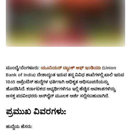
ಮುಂಬೈ/ಬೆಂಗಳೂರು:
ಯೂನಿಯನ್ ಬ್ಯಾಂಕ್ ಆಫ್ ಇಂಡಿಯಾ
(Union
Bank of India) ದೇಶಾದ್ಯಂತ ಇರುವ ತನ್ನ ವಿವಿಧ ಶಾಖೆಗಳಲ್ಲಿ ಖಾಲಿ ಇರುವ
1865 ಅಪ್ರೆಂಟಿಸ್ ಹುದ್ದೆಗಳ ಭರ್ತಿಗಾಗಿ ಅಧಿಕೃತ ಅಧಿಸೂಚನೆಯನ್ನು
ಹೊರಡಿಸಿದೆ.
ಕರ್ನಾಟಕದ ಅಭ್ಯರ್ಥಿಗಳಿಗೂ ಇಲ್ಲಿ ಹೆಚ್ಚಿನ ಅವಕಾಶಗಳಿದ್ದು,
ಆಸಕ್ತ ಪದವೀಧರರು ಆನ್‌ಲೈನ್ ಮೂಲಕ ಅರ್ಜಿ ಸಲ್ಲಿಸಬಹುದಾಗಿದೆ.
ಪ್ರಮುಖ ವಿವರಗಳು:
ಹುದ್ದೆಯ ಹೆಸರು: