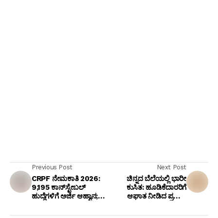
Previous Post
Next Post
CRPF ನೇಮಕಾತಿ 2026:
ಚಿನ್ನದ ಬೆಲೆಯಲ್ಲಿ ಭಾರೀ
9,195 ಕಾನ್‌ಸ್ಟೇಬಲ್
ಕುಸಿತ: ಹೂಡಿಕೆದಾರರಿಗೆ
ಹುದ್ದೆಗಳಿಗೆ ಅರ್ಜಿ ಆಹ್ವಾನ;
ಆಘಾತ ನೀಡಿದ ಪ್ರಧಾನಿ
10ನೇ ತರಗತಿ ಪಾಸ್ ಆದವರಿಗೆ
ಮೋದಿ ಹೇಳಿಕೆ; ಟೈಟಾನ್,
ಸುವರ್ಣಾವಕಾಶ!
ಕಲ್ಯಾಣ್ ಶೇರುಗಳು 10%