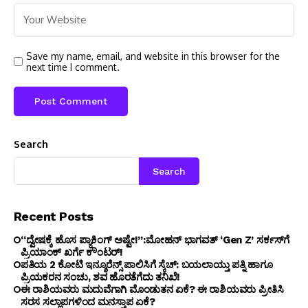
Save my name, email, and website in this browser for the
next time I comment.
Search
Search
Recent Posts
“ದ್ವೇಷಕ್ಕೆ ಹೊಸ ಪ್ಯಾಕಿಂಗ್ ಅಷ್ಟೇ!”:ಮೋಹನ್ ಭಾಗವತ್‌ ‘Gen Z’ ಸರ್ಕಸ್‌ಗೆ
ಪ್ರಿಯಾಂಕ್ ಖರ್ಗೆ ಕೌಂಟರ್!
ಪತಿಯ ₹2 ಕೋಟಿ ಇನ್ಶೂರೆನ್ಸ್ ಪಾಲಿಸಿಗೆ ಸ್ಕೆಚ್: ಬಯಲಾಯ್ತು ಪತ್ನಿ ಹಾಗೂ
ಪ್ರಿಯಕರನ ಸಂಚು, ಶವ ಹೊರತೆಗೆದು ತನಿಖೆ!
ಈ ರಾಶಿಯವರು ಮದುವೆಗಾಗಿ ಮೊಂಡುತನ ಏಕೆ? ಈ ರಾಶಿಯವರು ಪ್ರೀತಿಸಿ
ಸರಸ ಸಲ್ಲಾಪಗಳಿಂದ ಮನಸ್ತಾಪ ಏಕೆ?