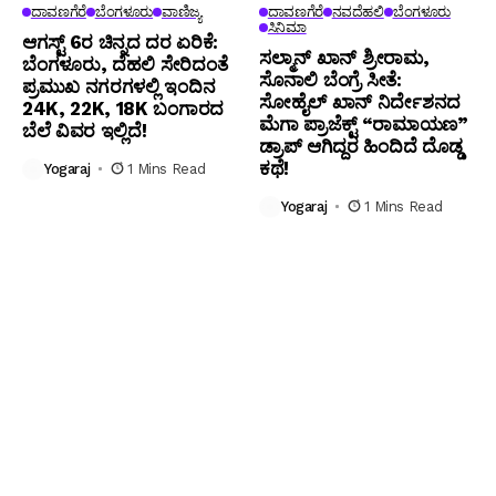
ದಾವಣಗೆರೆ
ಬೆಂಗಳೂರು
ವಾಣಿಜ್ಯ
ದಾವಣಗೆರೆ
ನವದೆಹಲಿ
ಬೆಂಗಳೂರು
ಸಿನಿಮಾ
ಆಗಸ್ಟ್ 6ರ ಚಿನ್ನದ ದರ ಏರಿಕೆ:
ಸಲ್ಮಾನ್ ಖಾನ್ ಶ್ರೀರಾಮ,
ಬೆಂಗಳೂರು, ದೆಹಲಿ ಸೇರಿದಂತೆ
ಸೊನಾಲಿ ಬೆಂಗ್ರೆ ಸೀತೆ:
ಪ್ರಮುಖ ನಗರಗಳಲ್ಲಿ ಇಂದಿನ
ಸೋಹೈಲ್ ಖಾನ್ ನಿರ್ದೇಶನದ
24K, 22K, 18K ಬಂಗಾರದ
ಮೆಗಾ ಪ್ರಾಜೆಕ್ಟ್ “ರಾಮಾಯಣ”
ಬೆಲೆ ವಿವರ ಇಲ್ಲಿದೆ!
ಡ್ರಾಪ್ ಆಗಿದ್ದರ ಹಿಂದಿದೆ ದೊಡ್ಡ
ಕಥೆ!
Yogaraj
1 Mins Read
Yogaraj
1 Mins Read