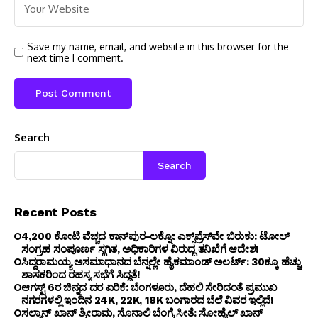
Save my name, email, and website in this browser for the
next time I comment.
Search
Search
Recent Posts
₹4,200 ಕೋಟಿ ವೆಚ್ಚದ ಕಾನ್‌ಪುರ-ಲಕ್ನೋ ಎಕ್ಸ್‌ಪ್ರೆಸ್‌ವೇ ಬಿರುಕು: ಟೋಲ್
ಸಂಗ್ರಹ ಸಂಪೂರ್ಣ ಸ್ಥಗಿತ, ಅಧಿಕಾರಿಗಳ ವಿರುದ್ಧ ತನಿಖೆಗೆ ಆದೇಶ!
ಸಿದ್ದರಾಮಯ್ಯ ಅಸಮಾಧಾನದ ಬೆನ್ನಲ್ಲೇ ಹೈಕಮಾಂಡ್ ಅಲರ್ಟ್: 30ಕ್ಕೂ ಹೆಚ್ಚು
ಶಾಸಕರಿಂದ ರಹಸ್ಯ ಸಭೆಗೆ ಸಿದ್ಧತೆ!
ಆಗಸ್ಟ್ 6ರ ಚಿನ್ನದ ದರ ಏರಿಕೆ: ಬೆಂಗಳೂರು, ದೆಹಲಿ ಸೇರಿದಂತೆ ಪ್ರಮುಖ
ನಗರಗಳಲ್ಲಿ ಇಂದಿನ 24K, 22K, 18K ಬಂಗಾರದ ಬೆಲೆ ವಿವರ ಇಲ್ಲಿದೆ!
ಸಲ್ಮಾನ್ ಖಾನ್ ಶ್ರೀರಾಮ, ಸೊನಾಲಿ ಬೆಂಗ್ರೆ ಸೀತೆ: ಸೋಹೈಲ್ ಖಾನ್