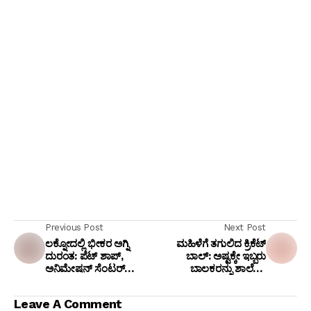
Previous Post
Next Post
ಲಕ್ನೋದಲ್ಲಿ ಭೀಕರ ಅಗ್ನಿ
ಮಹಿಳೆಗೆ ತಗುಲಿದ ಕ್ರಿಕೆಟ್
ದುರಂತ: ಪೆಟ್ ಶಾಪ್,
ಬಾಲ್: ಅಷ್ಟಕ್ಕೇ ಇಬ್ಬರು
ಅನಿಮೇಷನ್ ಸೆಂಟರ್
ಬಾಲಕರನ್ನು ಶಾಲೆಯ
ಒಳಗೊಂಡ ವಾಣಿಜ್ಯ
ಕಿಟಕಿಗಳಿಗೆ ಕಟ್ಟಿ ಹಾಕಿ
ಕಟ್ಟಡದಲ್ಲಿ ಬೆಂಕಿ, 15
ಚಪ್ಪಲಿಯಿಂದ ಹೊಡೆದ
Leave A Comment
ಯುವಕರು ಸಜೀವ ದಹನ!
ಗ್ರಾಮಸ್ಥರು!