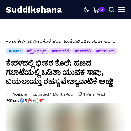
Suddikshana
0
Home
ಕೇರಳದಲ್ಲಿ ಭೀಕರ ಕೊಲೆ: ಹಣದ ಗಲಾಟೆಯಲ್ಲಿ ಒಡಿಶಾ ಯುವಕ ಸಾವು,
ಬಯಲಾಯ್ತು ರಹಸ್ಯ ವೇಶ್ಯಾವಾಟಿಕೆ ಅಡ್ಡ!
Home
ಕ್ರೈಂ ನ್ಯೂಸ್
ದಾವಣಗೆರೆ
ನವದೆಹಲಿ
ಬೆಂಗಳೂರು
ಕೇರಳದಲ್ಲಿ ಭೀಕರ ಕೊಲೆ: ಹಣದ
ಗಲಾಟೆಯಲ್ಲಿ ಒಡಿಶಾ ಯುವಕ ಸಾವು,
ಬಯಲಾಯ್ತು ರಹಸ್ಯ ವೇಶ್ಯಾವಾಟಿಕೆ ಅಡ್ಡ!
Yogaraj
Updated 1 Month Ago
1 Mins Read
Share