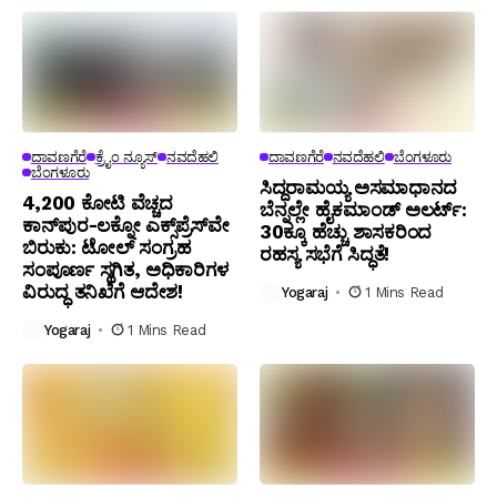
ದಾವಣಗೆರೆ
ಕ್ರೈಂ ನ್ಯೂಸ್
ನವದೆಹಲಿ
ದಾವಣಗೆರೆ
ನವದೆಹಲಿ
ಬೆಂಗಳೂರು
ಬೆಂಗಳೂರು
ಸಿದ್ದರಾಮಯ್ಯ ಅಸಮಾಧಾನದ
₹4,200 ಕೋಟಿ ವೆಚ್ಚದ
ಬೆನ್ನಲ್ಲೇ ಹೈಕಮಾಂಡ್ ಅಲರ್ಟ್:
ಕಾನ್‌ಪುರ-ಲಕ್ನೋ ಎಕ್ಸ್‌ಪ್ರೆಸ್‌ವೇ
30ಕ್ಕೂ ಹೆಚ್ಚು ಶಾಸಕರಿಂದ
ಬಿರುಕು: ಟೋಲ್ ಸಂಗ್ರಹ
ರಹಸ್ಯ ಸಭೆಗೆ ಸಿದ್ಧತೆ!
ಸಂಪೂರ್ಣ ಸ್ಥಗಿತ, ಅಧಿಕಾರಿಗಳ
ವಿರುದ್ಧ ತನಿಖೆಗೆ ಆದೇಶ!
Yogaraj
1 Mins Read
Yogaraj
1 Mins Read