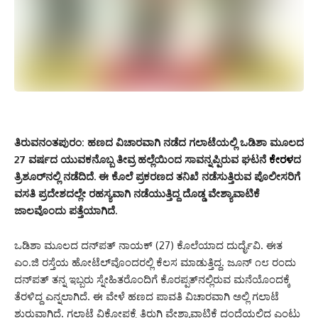
ತಿರುವನಂತಪುರಂ:
ಹಣದ ವಿಚಾರವಾಗಿ ನಡೆದ ಗಲಾಟೆಯಲ್ಲಿ ಒಡಿಶಾ ಮೂಲದ
27 ವರ್ಷದ ಯುವಕನೊಬ್ಬ ತೀವ್ರ ಹಲ್ಲೆಯಿಂದ ಸಾವನ್ನಪ್ಪಿರುವ ಘಟನೆ
ಕೇರಳ
ದ
ತ್ರಿಶೂರ್‌ನಲ್ಲಿ ನಡೆದಿದೆ. ಈ ಕೊಲೆ ಪ್ರಕರಣದ ತನಿಖೆ ನಡೆಸುತ್ತಿರುವ ಪೊಲೀಸರಿಗೆ
ವಸತಿ ಪ್ರದೇಶದಲ್ಲೇ ರಹಸ್ಯವಾಗಿ ನಡೆಯುತ್ತಿದ್ದ ದೊಡ್ಡ ವೇಶ್ಯಾವಾಟಿಕೆ
ಜಾಲವೊಂದು ಪತ್ತೆಯಾಗಿದೆ.
ಒಡಿಶಾ ಮೂಲದ ದನ್‌ಪತ್ ನಾಯಕ್ (27) ಕೊಲೆಯಾದ ದುರ್ದೈವಿ. ಈತ
ಎಂ.ಜಿ ರಸ್ತೆಯ ಹೋಟೆಲ್‌ವೊಂದರಲ್ಲಿ ಕೆಲಸ ಮಾಡುತ್ತಿದ್ದ. ಜೂನ್ ೧೮ ರಂದು
ದನ್‌ಪತ್ ತನ್ನ ಇಬ್ಬರು ಸ್ನೇಹಿತರೊಂದಿಗೆ ಕೊರಪ್ಪತ್‌ನಲ್ಲಿರುವ ಮನೆಯೊಂದಕ್ಕೆ
ತೆರಳಿದ್ದ ಎನ್ನಲಾಗಿದೆ. ಈ ವೇಳೆ ಹಣದ ಪಾವತಿ ವಿಚಾರವಾಗಿ ಅಲ್ಲಿ ಗಲಾಟೆ
ಶುರುವಾಗಿದೆ. ಗಲಾಟೆ ವಿಕೋಪಕ್ಕೆ ತಿರುಗಿ ವೇಶ್ಯಾವಾಟಿಕೆ ದಂದೆಯಲ್ಲಿದ್ದ ಎಂಟು