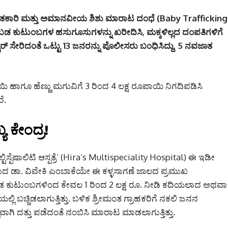
ಆಘಾತಕಾರಿ ಮತ್ತು ಅಮಾನವೀಯ ಶಿಶು ಮಾರಾಟ ದಂಧೆ (Baby Trafficking
ಬಡ ಕುಟುಂಬಗಳ ಹಸುಗೂಸುಗಳನ್ನು ಖರೀದಿಸಿ, ಮಕ್ಕಳಿಲ್ಲದ ದಂಪತಿಗಳಿಗೆ
ಟರ್ ಸೇರಿದಂತೆ ಒಟ್ಟು 13 ಜನರನ್ನು ಪೊಲೀಸರು ಬಂಧಿಸಿದ್ದು, 5 ನವಜಾತ
ಿ ಹಾಗೂ ಹೆಣ್ಣು ಮಗುವಿಗೆ 3 ರಿಂದ 4 ಲಕ್ಷ ರೂಪಾಯಿ ನಿಗದಿಪಡಿಸಿ
ೆ.
ಯ ಕೇಂದ್ರ!
ೆಷಾಲಿಟಿ ಆಸ್ಪತ್ರೆ’ (Hira’s Multispeciality Hospital) ಈ ಇಡೀ
ಾದ ಡಾ. ವಿವೇಕಿ ಎಂಬಾಕೆಯೇ ಈ ಕಳ್ಳಸಾಗಣೆ ಜಾಲದ ಪ್ರಮುಖ
ನ ಬಡ ಕುಟುಂಬಗಳಿಂದ ಕೇವಲ 1 ರಿಂದ 2 ಲಕ್ಷ ರೂ. ನೀಡಿ ಕದಿಯಲಾದ ಅಥವಾ
ಿ ಬಚ್ಚಿಡಲಾಗುತ್ತಿತ್ತು. ಬಳಿಕ ಶ್ರೀಮಂತ ಗ್ರಾಹಕರಿಗೆ ನಕಲಿ ಜನನ
ಧವಾಗಿ ದತ್ತು ಪಡೆದಂತೆ ನಂಬಿಸಿ ಮಾರಾಟ ಮಾಡಲಾಗುತ್ತಿತ್ತು.