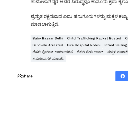
ಶಾಮೀಲಾಗಿದ್ದರೆ ಅವರ ವಿರುದ್ಧವೂ ಕಾನೂನು ಕ್ರಮ ಕೈಗೊಳ
ಪ್ರಸ್ತುತ ರಕ್ಷಿಸಲಾದ ಐದು ಹಸುಗೂಸುಗಳನ್ನು ಮಕ್ಕಳ ಕಲ್ಯಾಣ 
ಮಾಡಲಾಗುತ್ತಿದೆ.
Baby Bazaar Delhi
Child Trafficking Racket Busted
C
Dr Viveki Arrested
Hira Hospital Rohini
Infant Sellin
ದೆಹಲಿ ಪೊಲೀಸ್ ಕಾರ್ಯಾಚರಣೆ
ದೆಹಲಿ ಬೇಬಿ ಬಜಾರ್
ಮಕ್ಕಳ ಮಾರಾಟ
ಹಸುಗೂಸುಗಳ ಮಾರಾಟ
Share