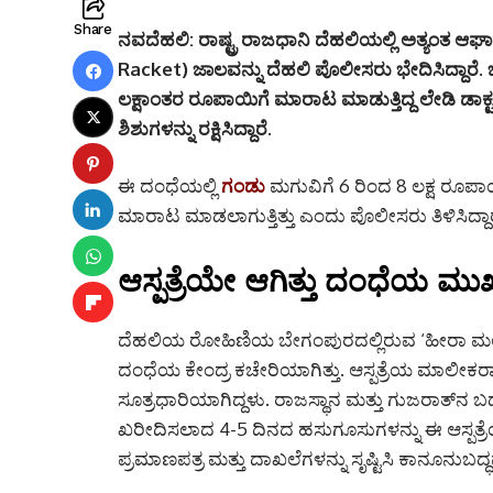
Share
ನವದೆಹಲಿ:
ರಾಷ್ಟ್ರ ರಾಜಧಾನಿ ದೆಹಲಿಯಲ್ಲಿ ಅತ್ಯಂತ 
Racket) ಜಾಲವನ್ನು ದೆಹಲಿ ಪೊಲೀಸರು ಭೇದಿಸಿದ್ದಾರೆ.
ಲಕ್ಷಾಂತರ ರೂಪಾಯಿಗೆ ಮಾರಾಟ ಮಾಡುತ್ತಿದ್ದ ಲೇಡಿ ಡಾಕ್
ಶಿಶುಗಳನ್ನು ರಕ್ಷಿಸಿದ್ದಾರೆ.
ಈ ದಂಧೆಯಲ್ಲಿ
ಗಂಡು
ಮಗುವಿಗೆ 6 ರಿಂದ 8 ಲಕ್ಷ ರೂಪಾಯ
ಮಾರಾಟ ಮಾಡಲಾಗುತ್ತಿತ್ತು ಎಂದು ಪೊಲೀಸರು ತಿಳಿಸಿದ್ದಾರ
ಆಸ್ಪತ್ರೆಯೇ ಆಗಿತ್ತು ದಂಧೆಯ ಮುಖ್
ದೆಹಲಿಯ ರೋಹಿಣಿಯ ಬೇಗಂಪುರದಲ್ಲಿರುವ ‘ಹೀರಾ ಮಲ್ಟಿಸ್ಪ
ದಂಧೆಯ ಕೇಂದ್ರ ಕಚೇರಿಯಾಗಿತ್ತು.
ಆಸ್ಪತ್ರೆಯ ಮಾಲೀಕರ
ಸೂತ್ರಧಾರಿಯಾಗಿದ್ದಳು. ರಾಜಸ್ಥಾನ ಮತ್ತು ಗುಜರಾತ್‌
ಖರೀದಿಸಲಾದ 4-5 ದಿನದ ಹಸುಗೂಸುಗಳನ್ನು ಈ ಆಸ್ಪತ್ರೆಯಲ್ಲ
ಪ್ರಮಾಣಪತ್ರ ಮತ್ತು ದಾಖಲೆಗಳನ್ನು ಸೃಷ್ಟಿಸಿ ಕಾನೂನುಬದ್