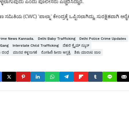
್ಳಲಾಗುವುದು ಎಂದು ಪೊಲೀಸರು ಎಚ್ಚರಿಸಿದ್ದಾರೆ.
ಸಮಿತಿಯ (CWC) ‘ಪಾಲ್ನಾ’ ಕೇಂದ್ರಕ್ಕೆ ಒಪ್ಪಿಸಲಾಗಿದ್ದು, ಸುರಕ್ಷಿತವಾಗಿ ಆರೈಕ
rime News Kannada.
Delhi Baby Trafficking
Delhi Police Crime Updates
g Gang
Interstate Child Trafficking
ದೆಹಲಿ ಕ್ರೈಮ್ ನ್ಯೂಸ್
 ದಂಧೆ
ಮಾನವ ಕಳ್ಳಸಾಗಣೆ
ರೋಹಿಣಿ ಹೀರಾ ಆಸ್ಪತ್ರೆ
ಶಿಶು ಮಾರಾಟ ಜಾಲ