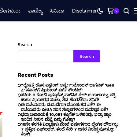
ಬೆಂಗಳೂರು
ವಾಣಿಜ್ಯ
ಸಿನಿಮಾ
Disclaimer
0
Search
Search
Recent Posts
“ದ್ವೇಷಕ್ಕೆ ಹೊಸ ಪ್ಯಾಕಿಂಗ್ ಅಷ್ಟೇ!”:ಮೋಹನ್ ಭಾಗವತ್‌ ‘Gen
Z’ ಸರ್ಕಸ್‌ಗೆ ಪ್ರಿಯಾಂಕ್ ಖರ್ಗೆ ಕೌಂಟರ್!
ಪತಿಯ ₹2 ಕೋಟಿ ಇನ್ಶೂರೆನ್ಸ್ ಪಾಲಿಸಿಗೆ ಸ್ಕೆಚ್: ಬಯಲಾಯ್ತು ಪತ್ನಿ
ಹಾಗೂ ಪ್ರಿಯಕರನ ಸಂಚು, ಶವ ಹೊರತೆಗೆದು ತನಿಖೆ!
ಈ ರಾಶಿಯವರು ಮದುವೆಗಾಗಿ ಮೊಂಡುತನ ಏಕೆ? ಈ
ರಾಶಿಯವರು ಪ್ರೀತಿಸಿ ಸರಸ ಸಲ್ಲಾಪಗಳಿಂದ ಮನಸ್ತಾಪ ಏಕೆ?
ಭದ್ರಾ ಜಲಾಶಯಕ್ಕೆ 10,091 ಕ್ಯೂಸೆಕ್ ಒಳಹರಿವು: ಭದ್ರಾ ಡ್ಯಾಂ
ಇಂದಿನ ನೀರಿನ ಮಟ್ಟ ಎಷ್ಟು ಗೊತ್ತಾ?
10ನೇ ತರಗತಿ ವಿದ್ಯಾರ್ಥಿನಿ ಮೇಲೆ ವರ್ಷಗಳಿಂದ ಲೈಂಗಿಕ ದೌರ್ಜನ್ಯ:
7 ಪ್ರತ್ಯೇಕ ಎಫ್ಐಆರ್, ತಂದೆ ಸೇರಿ 7 ಜನರ ವಿರುದ್ಧ ಪೋಕ್ಸೋ
ಕೇಸ್!