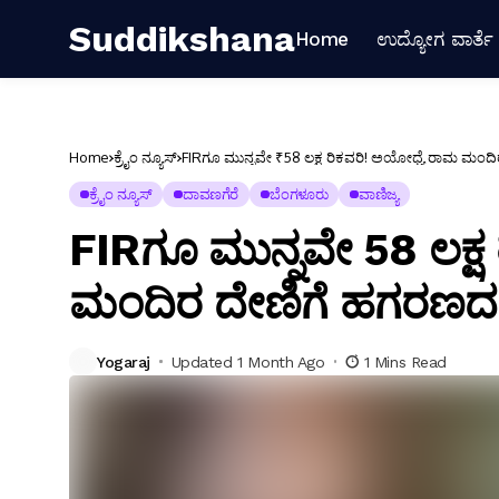
Suddikshana
Home
ಉದ್ಯೋಗ ವಾರ್ತೆ
Home
ಕ್ರೈಂ ನ್ಯೂಸ್
FIRಗೂ ಮುನ್ನವೇ ₹58 ಲಕ್ಷ ರಿಕವರಿ! ಅಯೋಧ್ಯೆ ರಾಮ ಮಂದಿರ
ಕ್ರೈಂ ನ್ಯೂಸ್
ದಾವಣಗೆರೆ
ಬೆಂಗಳೂರು
ವಾಣಿಜ್ಯ
FIRಗೂ ಮುನ್ನವೇ ₹58 ಲಕ್
ಮಂದಿರ ದೇಣಿಗೆ ಹಗರಣದಲ್ಲ
Yogaraj
Updated 1 Month Ago
1 Mins Read