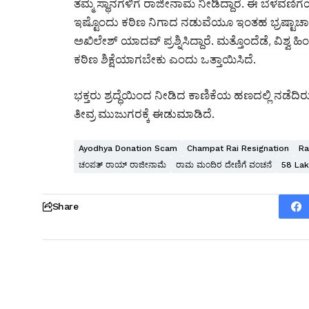
ತಮ್ಮ ಸ್ಥಾನಗಳಿಗೆ ರಾಜೀನಾಮೆ ನೀಡಿದ್ದಾರೆ. ಈ ಬೆಳ
ಇಷ್ಟೊಂದು ಕಠಿಣ ನಿಗಾದ ನಡುವೆಯೂ ಇಂತಹ ಭ್ರಷ್ಟಾಚಾ
ಅಖಿಲೇಶ್ ಯಾದವ್ ಪ್ರಶ್ನಿಸಿದ್ದಾರೆ. ಮತ್ತೊಂದೆಡೆ, ವಿಶ್ವ
ಕಠಿಣ ಶಿಕ್ಷೆಯಾಗಬೇಕು ಎಂದು ಒತ್ತಾಯಿಸಿದೆ.
ಭಕ್ತರು ಶ್ರದ್ಧೆಯಿಂದ ನೀಡಿದ ಕಾಣಿಕೆಯ ಹಣದಲ್ಲಿ ನಡೆ
ತೀವ್ರ ಮುಜುಗರಕ್ಕೆ ಈಡುಮಾಡಿದೆ.
Ayodhya Donation Scam
Champat Rai Resignation
Ra
ಚಂಪತ್ ರಾಯ್ ರಾಜೀನಾಮೆ
ರಾಮ ಮಂದಿರ ದೇಣಿಗೆ ವಂಚನೆ
₹58 La
Share