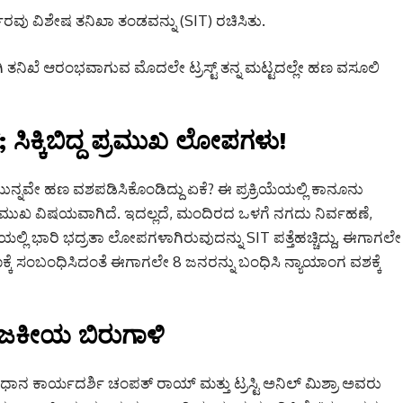
್ಕಾರವು ವಿಶೇಷ ತನಿಖಾ ತಂಡವನ್ನು (SIT) ರಚಿಸಿತು.
ತನಿಖೆ ಆರಂಭವಾಗುವ ಮೊದಲೇ ಟ್ರಸ್ಟ್ ತನ್ನ ಮಟ್ಟದಲ್ಲೇ ಹಣ ವಸೂಲಿ
ಿಕ್ಕಿಬಿದ್ದ ಪ್ರಮುಖ ಲೋಪಗಳು!
್ನವೇ ಹಣ ವಶಪಡಿಸಿಕೊಂಡಿದ್ದು ಏಕೆ? ಈ ಪ್ರಕ್ರಿಯೆಯಲ್ಲಿ ಕಾನೂನು
ಖ ವಿಷಯವಾಗಿದೆ. ಇದಲ್ಲದೆ, ಮಂದಿರದ ಒಳಗೆ ನಗದು ನಿರ್ವಹಣೆ,
ಯಲ್ಲಿ ಭಾರಿ ಭದ್ರತಾ ಲೋಪಗಳಾಗಿರುವುದನ್ನು SIT ಪತ್ತೆಹಚ್ಚಿದ್ದು, ಈಗಾಗಲೇ
ರಣಕ್ಕೆ ಸಂಬಂಧಿಸಿದಂತೆ ಈಗಾಗಲೇ 8 ಜನರನ್ನು ಬಂಧಿಸಿ ನ್ಯಾಯಾಂಗ ವಶಕ್ಕೆ
ಜಕೀಯ ಬಿರುಗಾಳಿ
‌ನ ಪ್ರಧಾನ ಕಾರ್ಯದರ್ಶಿ ಚಂಪತ್ ರಾಯ್ ಮತ್ತು ಟ್ರಸ್ಟಿ ಅನಿಲ್ ಮಿಶ್ರಾ ಅವರು