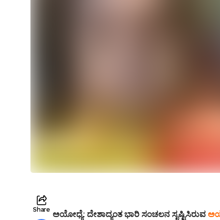
Share
ಅಯೋಧ್ಯೆ:
ದೇಶಾದ್ಯಂತ ಭಾರಿ ಸಂಚಲನ ಸೃಷ್ಟಿಸಿರುವ
ಅಯೋ