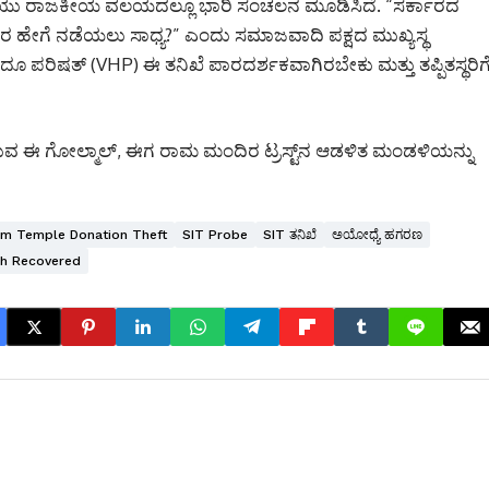
ವಣಿಗೆಯು ರಾಜಕೀಯ ವಲಯದಲ್ಲೂ ಭಾರಿ ಸಂಚಲನ ಮೂಡಿಸಿದೆ. “ಸರ್ಕಾರದ
ರ ಹೇಗೆ ನಡೆಯಲು ಸಾಧ್ಯ?” ಎಂದು ಸಮಾಜವಾದಿ ಪಕ್ಷದ ಮುಖ್ಯಸ್ಥ
 ಹಿಂದೂ ಪರಿಷತ್ (VHP) ಈ ತನಿಖೆ ಪಾರದರ್ಶಕವಾಗಿರಬೇಕು ಮತ್ತು ತಪ್ಪಿತಸ್ಥರಿಗ
ದಿರುವ ಈ ಗೋಲ್ಮಾಲ್, ಈಗ ರಾಮ ಮಂದಿರ ಟ್ರಸ್ಟ್‌ನ ಆಡಳಿತ ಮಂಡಳಿಯನ್ನು
m Temple Donation Theft
SIT Probe
SIT ತನಿಖೆ
ಅಯೋಧ್ಯೆ ಹಗರಣ
kh Recovered