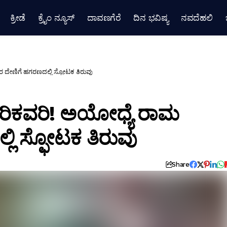
ಕ್ರೀಡೆ
ಕ್ರೈಂ ನ್ಯೂಸ್
ದಾವಣಗೆರೆ
ದಿನ ಭವಿಷ್ಯ
ನವದೆಹಲಿ
 ದೇಣಿಗೆ ಹಗರಣದಲ್ಲಿ ಸ್ಫೋಟಕ ತಿರುವು
ಷ ರಿಕವರಿ! ಅಯೋಧ್ಯೆ ರಾಮ
ಿ ಸ್ಫೋಟಕ ತಿರುವು
Share