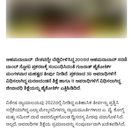
ಅಹಮದಾಬಾದ್:
ದೇಶವನ್ನೇ ಬೆಚ್ಚಿಬೀಳಿಸಿದ್ದ 2008ರ ಅಹಮದಾಬಾದ್ ಸರಣಿ
ಬಾಂಬ್ ಸ್ಫೋಟ ಪ್ರಕರಣಕ್ಕೆ ಸಂಬಂಧಿಸಿದಂತೆ ಗುಜರಾತ್ ಹೈಕೋರ್ಟ್
ಮಂಗಳವಾರ ಮಹತ್ವದ ತೀರ್ಪು ನೀಡಿದೆ. ಪ್ರಕರಣದ 38 ಅಪರಾಧಿಗಳಿಗೆ
ವಿಧಿಸಲಾಗಿದ್ದ ಮರಣದಂಡನೆ ಶಿಕ್ಷೆ ಹಾಗೂ 11 ಅಪರಾಧಿಗಳಿಗೆ ವಿಧಿಸಲಾಗಿದ್ದ
ಜೀವಾವಧಿ ಶಿಕ್ಷೆಯನ್ನು ಹೈಕೋರ್ಟ್ ಎತ್ತಿಹಿಡಿದಿದೆ.
ವಿಶೇಷ ನ್ಯಾಯಾಲಯವು 2022ರಲ್ಲಿ ನೀಡಿದ್ದ ಐತಿಹಾಸಿಕ ತೀರ್ಪನ್ನು ಪ್ರಶ್ನಿಸಿ
ಸಲ್ಲಿಕೆಯಾಗಿದ್ದ ಎಲ್ಲಾ ಮೇಲ್ಮನವಿಗಳನ್ನು ನ್ಯಾಯಮೂರ್ತಿಗಳಾದ ಎ. ವೈ. ಕೋಗ್ಜೆ
ಮತ್ತು ಸಮೀರ್ ದಾವೆ ಅವರನ್ನೊಳಗೊಂಡ ದ್ವಿಸದಸ್ಯ ಪೀಠವು ವಜಾಗೊಳಿಸಿದೆ.
ಅಲ್ಲದೆ, ಅಪರಾಧಿಗಳ ಶಿಕ್ಷೆಯ ಪ್ರಮಾಣವನ್ನು ಸಂಪೂರ್ಣವಾಗಿ ಖಚಿತಪಡಿಸಿದೆ.