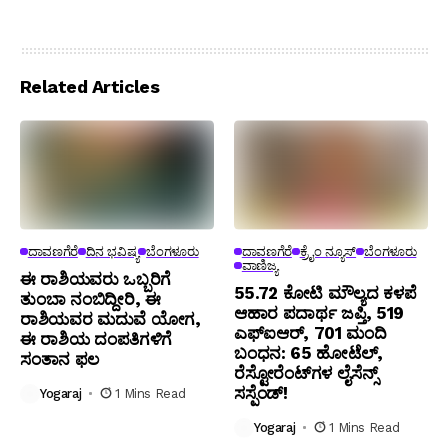
Related Articles
ದಾವಣಗೆರೆ
ದಿನ ಭವಿಷ್ಯ
ಬೆಂಗಳೂರು
ದಾವಣಗೆರೆ
ಕ್ರೈಂ ನ್ಯೂಸ್
ಬೆಂಗಳೂರು
ವಾಣಿಜ್ಯ
ಈ ರಾಶಿಯವರು ಒಬ್ಬರಿಗೆ
₹55.72 ಕೋಟಿ ಮೌಲ್ಯದ ಕಳಪೆ
ತುಂಬಾ ನಂಬಿದ್ದೀರಿ, ಈ
ಆಹಾರ ಪದಾರ್ಥ ಜಪ್ತಿ, 519
ರಾಶಿಯವರ ಮದುವೆ ಯೋಗ,
ಎಫ್‌ಐಆರ್, 701 ಮಂದಿ
ಈ ರಾಶಿಯ ದಂಪತಿಗಳಿಗೆ
ಬಂಧನ: 65 ಹೋಟೆಲ್,
ಸಂತಾನ ಫಲ
ರೆಸ್ಟೋರೆಂಟ್‌ಗಳ ಲೈಸೆನ್ಸ್
ಸಸ್ಪೆಂಡ್!
Yogaraj
1 Mins Read
Yogaraj
1 Mins Read