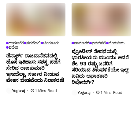
ದಾವಣಗೆರೆ
ನವದೆಹಲಿ
ಬೆಂಗಳೂರು
ದಾವಣಗೆರೆ
ನವದೆಹಲಿ
ಬೆಂಗಳೂರು
ವಿದೇಶ
ಪ್ರೋಟೀನ್ ಸೇವನೆಯಲ್ಲಿ
ಡೆನ್ಮಾರ್ಕ್ ರಾಜಮನೆತನದಲ್ಲಿ
ಭಾರತೀಯರು ಮುಂದು: ಆದರೆ
ಹೊಸ ಇತಿಹಾಸ: ಸಶಸ್ತ್ರ ಪಡೆಗೆ
ಶೇ. 93 ರಷ್ಟು ಜನರಿಗೆ
ಸೇರಿದ ರಾಜಕುಮಾರಿ
ಸರಿಯಾದ ತಿಳುವಳಿಕೆಯೇ ಇಲ್ಲ!
ಇಸಾಬೆಲ್ಲಾ, ಸರ್ಕಾರ ನೀಡುವ
ಏನಿದು ಆಘಾತಕಾರಿ
ವೇತನ ಬೇಡವೆಂದು ನಿರಾಕರಣೆ!
ರಿಪೋರ್ಟ್?
Yogaraj
1 Mins Read
Yogaraj
1 Mins Read