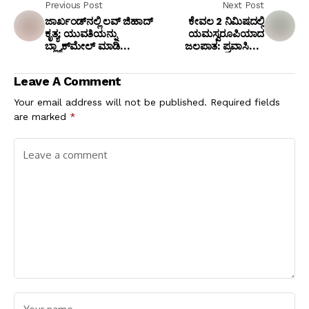
Previous Post
Next Post
ಜಾರ್ಖಂಡ್‌ನಲ್ಲಿ ಲವ್ ಜಿಹಾದ್
ಕೇವಲ 2 ನಿಮಿಷದಲ್ಲಿ
ಕೃತ್ಯ; ಯುವತಿಯನ್ನು
ಯಮಸ್ವರೂಪಿಯಾದ
ಬ್ಲ್ಯಾಕ್‌ಮೇಲ್ ಮಾಡಿ
ಜಲಪಾತ: ಪ್ರವಾಸಿಗರು
ಅಪಹರಿಸಿದ ಮೊಹಮ್ಮದ್
ಪಾರಾಗಿದ್ದು ಹೇಗೆ?
ಮನ್ಸೂರ್ ಬಂಧನ!
Leave A Comment
Your email address will not be published.
Required fields
are marked
*