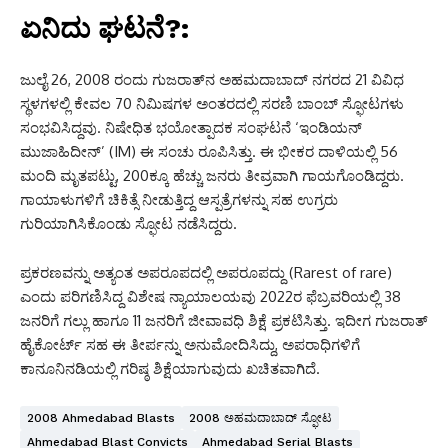
ಏನಿದು ಘಟನೆ?:
ಜುಲೈ 26, 2008 ರಂದು ಗುಜರಾತ್‌ನ ಅಹಮದಾಬಾದ್ ನಗರದ 21 ವಿವಿಧ
ಸ್ಥಳಗಳಲ್ಲಿ ಕೇವಲ 70 ನಿಮಿಷಗಳ ಅಂತರದಲ್ಲಿ ಸರಣಿ ಬಾಂಬ್ ಸ್ಫೋಟಗಳು
ಸಂಭವಿಸಿದ್ದವು. ನಿಷೇಧಿತ ಭಯೋತ್ಪಾದಕ ಸಂಘಟನೆ ‘ಇಂಡಿಯನ್
ಮುಜಾಹಿದೀನ್’ (IM) ಈ ಸಂಚು ರೂಪಿಸಿತ್ತು. ಈ ಭೀಕರ ದಾಳಿಯಲ್ಲಿ 56
ಮಂದಿ ಮೃತಪಟ್ಟು, 200ಕ್ಕೂ ಹೆಚ್ಚು ಜನರು ತೀವ್ರವಾಗಿ ಗಾಯಗೊಂಡಿದ್ದರು.
ಗಾಯಾಳುಗಳಿಗೆ ಚಿಕಿತ್ಸೆ ನೀಡುತ್ತಿದ್ದ ಆಸ್ಪತ್ರೆಗಳನ್ನು ಸಹ ಉಗ್ರರು
ಗುರಿಯಾಗಿಸಿಕೊಂಡು ಸ್ಫೋಟ ನಡೆಸಿದ್ದರು.
ಪ್ರಕರಣವನ್ನು ಅತ್ಯಂತ ಅಪರೂಪದಲ್ಲಿ ಅಪರೂಪದ್ದು (Rarest of rare)
ಎಂದು ಪರಿಗಣಿಸಿದ್ದ ವಿಶೇಷ ನ್ಯಾಯಾಲಯವು 2022ರ ಫೆಬ್ರವರಿಯಲ್ಲಿ 38
ಜನರಿಗೆ ಗಲ್ಲು ಹಾಗೂ 11 ಜನರಿಗೆ ಜೀವಾವಧಿ ಶಿಕ್ಷೆ ಪ್ರಕಟಿಸಿತ್ತು. ಇದೀಗ ಗುಜರಾತ್
ಹೈಕೋರ್ಟ್ ಸಹ ಈ ತೀರ್ಪನ್ನು ಅನುಮೋದಿಸಿದ್ದು, ಅಪರಾಧಿಗಳಿಗೆ
ಕಾನೂನಿನಡಿಯಲ್ಲಿ ಗರಿಷ್ಠ ಶಿಕ್ಷೆಯಾಗುವುದು ಖಚಿತವಾಗಿದೆ.
2008 Ahmedabad Blasts
2008 ಅಹಮದಾಬಾದ್ ಸ್ಫೋಟ
Ahmedabad Blast Convicts
Ahmedabad Serial Blasts