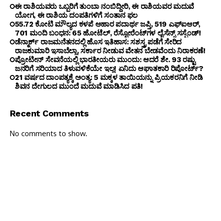
ಈ ರಾಶಿಯವರು ಒಬ್ಬರಿಗೆ ತುಂಬಾ ನಂಬಿದ್ದೀರಿ, ಈ ರಾಶಿಯವರ ಮದುವೆ
ಯೋಗ, ಈ ರಾಶಿಯ ದಂಪತಿಗಳಿಗೆ ಸಂತಾನ ಫಲ
₹55.72 ಕೋಟಿ ಮೌಲ್ಯದ ಕಳಪೆ ಆಹಾರ ಪದಾರ್ಥ ಜಪ್ತಿ, 519 ಎಫ್‌ಐಆರ್,
701 ಮಂದಿ ಬಂಧನ: 65 ಹೋಟೆಲ್, ರೆಸ್ಟೋರೆಂಟ್‌ಗಳ ಲೈಸೆನ್ಸ್ ಸಸ್ಪೆಂಡ್!
ಡೆನ್ಮಾರ್ಕ್ ರಾಜಮನೆತನದಲ್ಲಿ ಹೊಸ ಇತಿಹಾಸ: ಸಶಸ್ತ್ರ ಪಡೆಗೆ ಸೇರಿದ
ರಾಜಕುಮಾರಿ ಇಸಾಬೆಲ್ಲಾ, ಸರ್ಕಾರ ನೀಡುವ ವೇತನ ಬೇಡವೆಂದು ನಿರಾಕರಣೆ!
ಪ್ರೋಟೀನ್ ಸೇವನೆಯಲ್ಲಿ ಭಾರತೀಯರು ಮುಂದು: ಆದರೆ ಶೇ. 93 ರಷ್ಟು
ಜನರಿಗೆ ಸರಿಯಾದ ತಿಳುವಳಿಕೆಯೇ ಇಲ್ಲ! ಏನಿದು ಆಘಾತಕಾರಿ ರಿಪೋರ್ಟ್?
21 ವರ್ಷದ ದಾಂಪತ್ಯಕ್ಕೆ ಅಂತ್ಯ: 5 ಮಕ್ಕಳ ತಾಯಿಯನ್ನು ಪ್ರಿಯಕರನಿಗೆ ನೀಡಿ
ಶಿವನ ದೇಗುಲದ ಮುಂದೆ ಮದುವೆ ಮಾಡಿಸಿದ ಪತಿ!
Recent Comments
No comments to show.