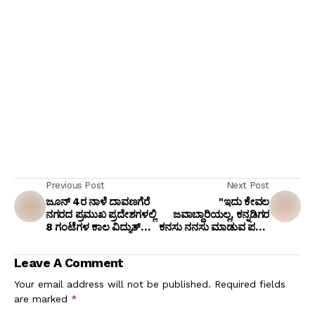
Previous Post
Next Post
ಜೂನ್ 4ರ ನಾಳೆ ದಾವಣಗೆರೆ
"ಇದು ಕೇವಲ
ನಗರದ ಪ್ರಮುಖ ಪ್ರದೇಶಗಳಲ್ಲಿ
ಜವಾಬ್ದಾರಿಯಲ್ಲ, ಕನ್ನಡಿಗರ
8 ಗಂಟೆಗಳ ಕಾಲ ವಿದ್ಯುತ್
ಕನಸು ನನಸು ಮಾಡುವ ಪವಿತ್ರ
ವ್ಯತ್ಯಯ
ಕರ್ತವ್ಯ": ಸಿಎಂ ಡಿ.ಕೆ.
ಶಿವಕುಮಾರ್
Leave A Comment
Your email address will not be published.
Required fields
are marked
*