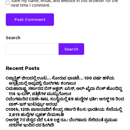
Save my name, email, and website in this browser for the
next time I comment.
Search
Search
Recent Posts
ಪ್ಲಾಸ್ಟಿಕ್ ಚೀಲದಲ್ಲಿ ಊಟ… ಸೋರುವ ಛಾವಣಿ… 100 ವರ್ಷ ಹಳೆಯ
ಆಸ್ಪತ್ರೆಯಲ್ಲಿ ಅವ್ಯವಸ್ಥೆ: ರೋಗಿಗಳು ಕಂಗಾಲು!
ಮಹಾರಾಷ್ಟ್ರ ಸರ್ಕಾರದ ಬಿಗ್ ಆಕ್ಷನ್: ಐಸಿಸ್, ಅಲ್-ಖೈದಾ ಲಿಂಕ್ ಹೊಂದಿದ್ದ
114 ಇ-ಬುಕ್, ಪತ್ರಿಕೆಗಳ ಮುಟ್ಟುಗೋಲು!
ಬೆಂಗ‌ಳೂರಿನ CSIR-NAL ಸಂಸ್ಥೆಯಲ್ಲಿ 89 ಹುದ್ದೆಗಳ ಭರ್ತಿ: ಆಗಸ್ಟ್ 10 ರಿಂದ
ವಾಕ್-ಇನ್ ಇಂಟರ್ವ್ಯೂ ಆರಂಭ
10th, 12th ಪಾಸಾದವರಿಗೆ ಕೇಂದ್ರ ಸರ್ಕಾರಿ ಕೆಲಸ: ಭಾರತೀಯ ಸೇನೆಯಲ್ಲಿ
2,615 ಹುದ್ದೆಗಳ ಬೃಹತ್ ನೇಮಕಾತಿ!
ಆಗಸ್ಟ್ 7ರ ಚಿನ್ನದ ಬೆಲೆ 1.49 ಲಕ್ಷ ರೂ.: ಬೆಂಗಳೂರು ಸೇರಿದಂತೆ ಪ್ರಮುಖ
ನಗರಗಳ ಇಂದಿನ ದರ ಹೀಗಿದೆ!