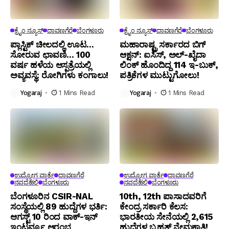
ಕ್ರೈಂ ನ್ಯೂಸ್
ದಾವಣಗೆರೆ
ಬೆಂಗಳೂರು
ಕ್ರೈಂ ನ್ಯೂಸ್
ದಾವಣಗೆರೆ
ಬೆಂಗಳೂರು
ಪ್ಲಾಸ್ಟಿಕ್ ಚೀಲದಲ್ಲಿ ಊಟ…
ಮಹಾರಾಷ್ಟ್ರ ಸರ್ಕಾರದ ಬಿಗ್
ಸೋರುವ ಛಾವಣಿ… 100
ಆಕ್ಷನ್: ಐಸಿಸ್, ಅಲ್-ಖೈದಾ
ವರ್ಷ ಹಳೆಯ ಆಸ್ಪತ್ರೆಯಲ್ಲಿ
ಲಿಂಕ್ ಹೊಂದಿದ್ದ 114 ಇ-ಬುಕ್,
ಅವ್ಯವಸ್ಥೆ: ರೋಗಿಗಳು ಕಂಗಾಲು!
ಪತ್ರಿಕೆಗಳ ಮುಟ್ಟುಗೋಲು!
Yogaraj
1 Mins Read
Yogaraj
1 Mins Read
ಉದ್ಯೋಗ ವಾರ್ತೆ
ದಾವಣಗೆರೆ
ಉದ್ಯೋಗ ವಾರ್ತೆ
ದಾವಣಗೆರೆ
ನವದೆಹಲಿ
ಬೆಂಗಳೂರು
ನವದೆಹಲಿ
ಬೆಂಗಳೂರು
ಬೆಂಗ‌ಳೂರಿನ CSIR-NAL
10th, 12th ಪಾಸಾದವರಿಗೆ
ಸಂಸ್ಥೆಯಲ್ಲಿ 89 ಹುದ್ದೆಗಳ ಭರ್ತಿ:
ಕೇಂದ್ರ ಸರ್ಕಾರಿ ಕೆಲಸ:
ಆಗಸ್ಟ್ 10 ರಿಂದ ವಾಕ್-ಇನ್
ಭಾರತೀಯ ಸೇನೆಯಲ್ಲಿ 2,615
ಇಂಟರ್ವ್ಯೂ ಆರಂಭ
ಹುದ್ದೆಗಳ ಬೃಹತ್ ನೇಮಕಾತಿ!