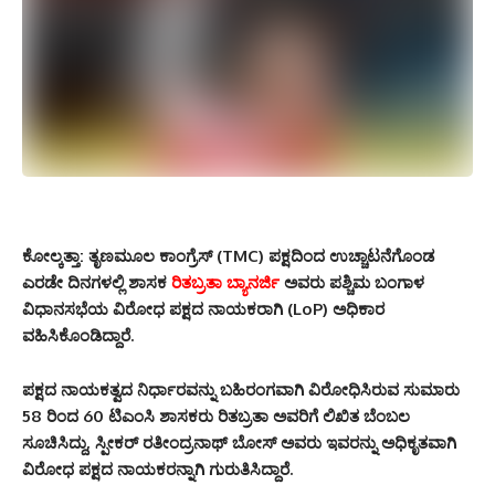
ಕೋಲ್ಕತ್ತಾ:
ತೃಣಮೂಲ ಕಾಂಗ್ರೆಸ್ (TMC) ಪಕ್ಷದಿಂದ ಉಚ್ಚಾಟನೆಗೊಂಡ
ಎರಡೇ ದಿನಗಳಲ್ಲಿ ಶಾಸಕ
ರಿತಬ್ರತಾ ಬ್ಯಾನರ್ಜಿ
ಅವರು ಪಶ್ಚಿಮ ಬಂಗಾಳ
ವಿಧಾನಸಭೆಯ ವಿರೋಧ ಪಕ್ಷದ ನಾಯಕರಾಗಿ (LoP) ಅಧಿಕಾರ
ವಹಿಸಿಕೊಂಡಿದ್ದಾರೆ.
ಪಕ್ಷದ ನಾಯಕತ್ವದ ನಿರ್ಧಾರವನ್ನು ಬಹಿರಂಗವಾಗಿ ವಿರೋಧಿಸಿರುವ ಸುಮಾರು
58 ರಿಂದ 60 ಟಿಎಂಸಿ ಶಾಸಕರು ರಿತಬ್ರತಾ ಅವರಿಗೆ ಲಿಖಿತ ಬೆಂಬಲ
ಸೂಚಿಸಿದ್ದು, ಸ್ಪೀಕರ್ ರತೀಂದ್ರನಾಥ್ ಬೋಸ್ ಅವರು ಇವರನ್ನು ಅಧಿಕೃತವಾಗಿ
ವಿರೋಧ ಪಕ್ಷದ ನಾಯಕರನ್ನಾಗಿ ಗುರುತಿಸಿದ್ದಾರೆ.