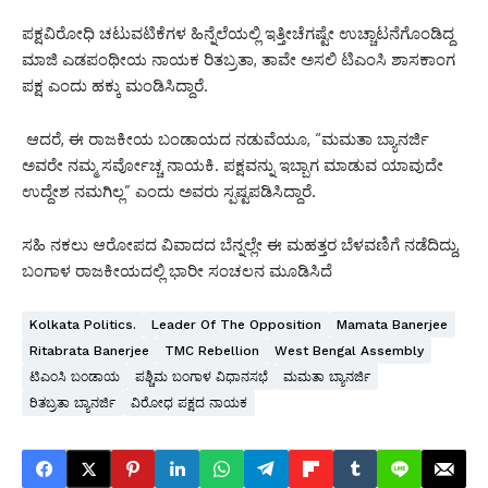
ಪಕ್ಷವಿರೋಧಿ ಚಟುವಟಿಕೆಗಳ ಹಿನ್ನೆಲೆಯಲ್ಲಿ ಇತ್ತೀಚೆಗಷ್ಟೇ ಉಚ್ಚಾಟನೆಗೊಂಡಿದ್ದ
ಮಾಜಿ ಎಡಪಂಥೀಯ ನಾಯಕ ರಿತಬ್ರತಾ, ತಾವೇ ಅಸಲಿ ಟಿಎಂಸಿ ಶಾಸಕಾಂಗ
ಪಕ್ಷ ಎಂದು ಹಕ್ಕು ಮಂಡಿಸಿದ್ದಾರೆ.
ಆದರೆ, ಈ ರಾಜಕೀಯ ಬಂಡಾಯದ ನಡುವೆಯೂ, “ಮಮತಾ ಬ್ಯಾನರ್ಜಿ
ಅವರೇ ನಮ್ಮ ಸರ್ವೋಚ್ಚ ನಾಯಕಿ. ಪಕ್ಷವನ್ನು ಇಬ್ಬಾಗ ಮಾಡುವ ಯಾವುದೇ
ಉದ್ದೇಶ ನಮಗಿಲ್ಲ” ಎಂದು ಅವರು ಸ್ಪಷ್ಟಪಡಿಸಿದ್ದಾರೆ.
ಸಹಿ ನಕಲು ಆರೋಪದ ವಿವಾದದ ಬೆನ್ನಲ್ಲೇ ಈ ಮಹತ್ತರ ಬೆಳವಣಿಗೆ ನಡೆದಿದ್ದು,
ಬಂಗಾಳ ರಾಜಕೀಯದಲ್ಲಿ ಭಾರೀ ಸಂಚಲನ ಮೂಡಿಸಿದೆ
Kolkata Politics.
Leader Of The Opposition
Mamata Banerjee
Ritabrata Banerjee
TMC Rebellion
West Bengal Assembly
ಟಿಎಂಸಿ ಬಂಡಾಯ
ಪಶ್ಚಿಮ ಬಂಗಾಳ ವಿಧಾನಸಭೆ
ಮಮತಾ ಬ್ಯಾನರ್ಜಿ
ರಿತಬ್ರತಾ ಬ್ಯಾನರ್ಜಿ
ವಿರೋಧ ಪಕ್ಷದ ನಾಯಕ