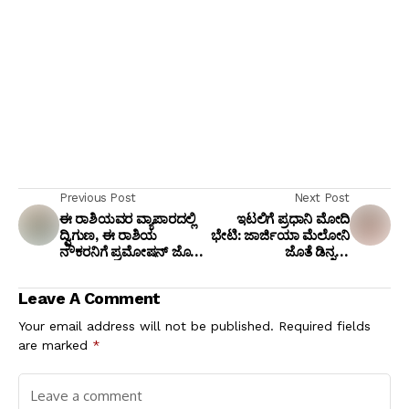
Previous Post
Next Post
ಈ ರಾಶಿಯವರ ವ್ಯಾಪಾರದಲ್ಲಿ
ಇಟಲಿಗೆ ಪ್ರಧಾನಿ ಮೋದಿ
ದ್ವಿಗುಣ, ಈ ರಾಶಿಯ
ಭೇಟಿ: ಜಾರ್ಜಿಯಾ ಮೆಲೋನಿ
ನೌಕರನಿಗೆ ಪ್ರಮೋಷನ್ ಜೊತೆ
ಜೊತೆ ಡಿನ್ನರ್,
ವರ್ಗಾವಣೆ ಭಾಗ್ಯ,
ಕೊಲೊಸಿಯಮ್ ವೀಕ್ಷಣೆ;
'ಮೆಲೋಡಿ' ಫೋಟೋ
Leave A Comment
ವೈರಲ್!
Your email address will not be published.
Required fields
are marked
*