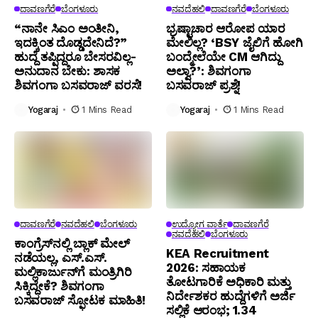
ದಾವಣಗೆರೆ
ಬೆಂಗಳೂರು
ನವದೆಹಲಿ
ದಾವಣಗೆರೆ
ಬೆಂಗಳೂರು
“ನಾನೇ ಸಿಎಂ ಅಂತೀನಿ,
ಭ್ರಷ್ಟಾಚಾರ ಆರೋಪ ಯಾರ
ಇದಕ್ಕಿಂತ ದೊಡ್ಡದೇನಿದೆ?”
ಮೇಲಿಲ್ಲ? ‘BSY ಜೈಲಿಗೆ ಹೋಗಿ
ಹುದ್ದೆ ತಪ್ಪಿದ್ದರೂ ಬೇಸರವಿಲ್ಲ-
ಬಂದ್ಮೇಲೆಯೇ CM ಆಗಿದ್ದು
ಅನುದಾನ ಬೇಕು: ಶಾಸಕ
ಅಲ್ವಾ?’: ಶಿವಗಂಗಾ
ಶಿವಗಂಗಾ ಬಸವರಾಜ್ ವರಸೆ!
ಬಸವರಾಜ್ ಪ್ರಶ್ನೆ!
Yogaraj
1 Mins Read
Yogaraj
1 Mins Read
ದಾವಣಗೆರೆ
ನವದೆಹಲಿ
ಬೆಂಗಳೂರು
ಉದ್ಯೋಗ ವಾರ್ತೆ
ದಾವಣಗೆರೆ
ನವದೆಹಲಿ
ಬೆಂಗಳೂರು
ಕಾಂಗ್ರೆಸ್‌ನಲ್ಲಿ ಬ್ಲಾಕ್ ಮೇಲ್
KEA Recruitment
ನಡೆಯಲ್ಲ, ಎಸ್.ಎಸ್.
2026: ಸಹಾಯಕ
ಮಲ್ಲಿಕಾರ್ಜುನ್‌ಗೆ ಮಂತ್ರಿಗಿರಿ
ತೋಟಗಾರಿಕೆ ಅಧಿಕಾರಿ ಮತ್ತು
ಸಿಕ್ಕಿದ್ದೇಕೆ? ಶಿವಗಂಗಾ
ನಿರ್ದೇಶಕರ ಹುದ್ದೆಗಳಿಗೆ ಅರ್ಜಿ
ಬಸವರಾಜ್ ಸ್ಫೋಟಕ ಮಾಹಿತಿ!
ಸಲ್ಲಿಕೆ ಆರಂಭ; ₹1.34