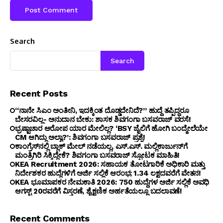
Search
Search
Recent Posts
“ನಾನೇ ಸಿಎಂ ಅಂತೀನಿ, ಇದಕ್ಕಿಂತ ದೊಡ್ಡದೇನಿದೆ?” ಹುದ್ದೆ ತಪ್ಪಿದ್ದರೂ
ಬೇಸರವಿಲ್ಲ- ಅನುದಾನ ಬೇಕು: ಶಾಸಕ ಶಿವಗಂಗಾ ಬಸವರಾಜ್ ವರಸೆ!
ಭ್ರಷ್ಟಾಚಾರ ಆರೋಪ ಯಾರ ಮೇಲಿಲ್ಲ? ‘BSY ಜೈಲಿಗೆ ಹೋಗಿ ಬಂದ್ಮೇಲೆಯೇ
CM ಆಗಿದ್ದು ಅಲ್ವಾ?’: ಶಿವಗಂಗಾ ಬಸವರಾಜ್ ಪ್ರಶ್ನೆ!
ಕಾಂಗ್ರೆಸ್‌ನಲ್ಲಿ ಬ್ಲಾಕ್ ಮೇಲ್ ನಡೆಯಲ್ಲ, ಎಸ್.ಎಸ್. ಮಲ್ಲಿಕಾರ್ಜುನ್‌ಗೆ
ಮಂತ್ರಿಗಿರಿ ಸಿಕ್ಕಿದ್ದೇಕೆ? ಶಿವಗಂಗಾ ಬಸವರಾಜ್ ಸ್ಫೋಟಕ ಮಾಹಿತಿ!
KEA Recruitment 2026: ಸಹಾಯಕ ತೋಟಗಾರಿಕೆ ಅಧಿಕಾರಿ ಮತ್ತು
ನಿರ್ದೇಶಕರ ಹುದ್ದೆಗಳಿಗೆ ಅರ್ಜಿ ಸಲ್ಲಿಕೆ ಆರಂಭ; ₹1.34 ಲಕ್ಷದವರೆಗೆ ವೇತನ!
KEA ಭೂಮಾಪಕರ ನೇಮಕಾತಿ 2026: 750 ಹುದ್ದೆಗಳ ಅರ್ಜಿ ಸಲ್ಲಿಕೆ ಅವಧಿ
ಆಗಸ್ಟ್ 20ರವರೆಗೆ ವಿಸ್ತರಣೆ, ಶೈಕ್ಷಣಿಕ ಅರ್ಹತೆಯಲ್ಲೂ ಬದಲಾವಣೆ!
Recent Comments