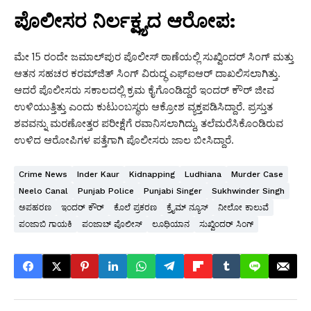
ಪೊಲೀಸರ ನಿರ್ಲಕ್ಷ್ಯದ ಆರೋಪ:
ಮೇ 15 ರಂದೇ ಜಮಾಲ್‌ಪುರ ಪೊಲೀಸ್ ಠಾಣೆಯಲ್ಲಿ ಸುಖ್ವಿಂದರ್ ಸಿಂಗ್ ಮತ್ತು
ಆತನ ಸಹಚರ ಕರಮ್‌ಜಿತ್ ಸಿಂಗ್ ವಿರುದ್ಧ ಎಫ್‌ಐಆರ್ ದಾಖಲಿಸಲಾಗಿತ್ತು.
ಆದರೆ ಪೊಲೀಸರು ಸಕಾಲದಲ್ಲಿ ಕ್ರಮ ಕೈಗೊಂಡಿದ್ದರೆ ಇಂದರ್ ಕೌರ್ ಜೀವ
ಉಳಿಯುತ್ತಿತ್ತು ಎಂದು ಕುಟುಂಬಸ್ಥರು ಆಕ್ರೋಶ ವ್ಯಕ್ತಪಡಿಸಿದ್ದಾರೆ.
ಪ್ರಸ್ತುತ
ಶವವನ್ನು ಮರಣೋತ್ತರ ಪರೀಕ್ಷೆಗೆ ರವಾನಿಸಲಾಗಿದ್ದು,
ತಲೆಮರೆಸಿಕೊಂಡಿರುವ
ಉಳಿದ ಆರೋಪಿಗಳ ಪತ್ತೆಗಾಗಿ ಪೊಲೀಸರು ಜಾಲ ಬೀಸಿದ್ದಾರೆ.
Crime News
Inder Kaur
Kidnapping
Ludhiana
Murder Case
Neelo Canal
Punjab Police
Punjabi Singer
Sukhwinder Singh
ಅಪಹರಣ
ಇಂದರ್ ಕೌರ್
ಕೊಲೆ ಪ್ರಕರಣ
ಕ್ರೈಮ್ ನ್ಯೂಸ್
ನೀಲೋ ಕಾಲುವೆ
ಪಂಜಾಬಿ ಗಾಯಕಿ
ಪಂಜಾಬ್ ಪೊಲೀಸ್
ಲೂಧಿಯಾನ
ಸುಖ್ವಿಂದರ್ ಸಿಂಗ್