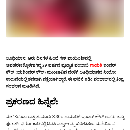
ಲೂಧಿಯಾನ:
ಆರು ದಿನಗಳ ಹಿಂದೆ ಗನ್ ಪಾಯಿಂಟ್‌ನಲ್ಲಿ
ಅಪಹರಣಕ್ಕೊಳಗಾಗಿದ್ದ 29 ವರ್ಷದ ಪ್ರಖ್ಯಾತ ಪಂಜಾಬಿ
ಗಾಯಕಿ
ಇಂದರ್
ಕೌರ್ (ಯಶಿಂದರ್ ಕೌರ್) ಮುಂಜಾವಿನ ವೇಳೆಗೆ ಲೂಧಿಯಾನದ ನೀಲೋ
ಕಾಲುವೆಯಲ್ಲಿ ಶವವಾಗಿ ಪತ್ತೆಯಾಗಿದ್ದಾರೆ.
ಈ ಘಟನೆ ಇಡೀ ಪಂಜಾಬ್‌ನಲ್ಲಿ ತೀವ್ರ
ಸಂಚಲನ ಮೂಡಿಸಿದೆ.
ಪ್ರಕರಣದ ಹಿನ್ನೆಲೆ:
ಮೇ 13ರಂದು ರಾತ್ರಿ ಸುಮಾರು 8:
30ರ ಸುಮಾರಿಗೆ ಇಂದರ್ ಕೌರ್ ಅವರು ತಮ್ಮ
ಫೋರ್ಡ್ ಫಿಗೋ ಕಾರಿನಲ್ಲಿ ದಿನಸಿ ವಸ್ತುಗಳನ್ನು ಖರೀದಿಸಲು ಮನೆಯಿಂದ