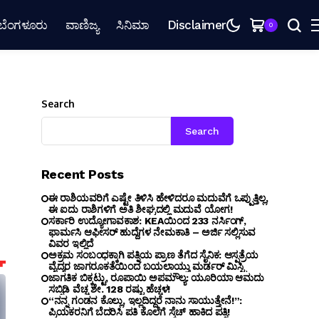
ಬೆಂಗಳೂರು
ವಾಣಿಜ್ಯ
ಸಿನಿಮಾ
Disclaimer
0
Search
Search
Recent Posts
ಈ ರಾಶಿಯವರಿಗೆ ಎಷ್ಟೇ ತಿಳಿಸಿ ಹೇಳಿದರೂ ಮದುವೆಗೆ ಒಪ್ಪುತ್ತಿಲ್ಲ,
ಈ ಐದು ರಾಶಿಗಳಿಗೆ ಅತಿ ಶೀಘ್ರದಲ್ಲಿ ಮದುವೆ ಯೋಗ!
ಸರ್ಕಾರಿ ಉದ್ಯೋಗಾವಕಾಶ: KEAಯಿಂದ 233 ನರ್ಸಿಂಗ್,
ಫಾರ್ಮಸಿ ಆಫೀಸರ್ ಹುದ್ದೆಗಳ ನೇಮಕಾತಿ – ಅರ್ಜಿ ಸಲ್ಲಿಸುವ
ವಿವರ ಇಲ್ಲಿದೆ
ಅಕ್ರಮ ಸಂಬಂಧಕ್ಕಾಗಿ ಪತ್ನಿಯ ಪ್ರಾಣ ತೆಗೆದ ಸೈನಿಕ: ಆಸ್ಪತ್ರೆಯ
ವೈದ್ಯರ ಜಾಗರೂಕತೆಯಿಂದ ಬಯಲಾಯ್ತು ಮರ್ಡರ್ ಮಿಸ್ಟ್ರಿ
ಜಾಗತಿಕ ಬಿಕ್ಕಟ್ಟು, ರೂಪಾಯಿ ಅಪಮೌಲ್ಯ: ಯೂರಿಯಾ ಆಮದು
ಸಬ್ಸಿಡಿ ವೆಚ್ಚ ಶೇ. 128 ರಷ್ಟು ಹೆಚ್ಚಳ!
“ನನ್ನ ಗಂಡನ ಕೊಲ್ಲು, ಇಲ್ಲದಿದ್ದರೆ ನಾನು ಸಾಯುತ್ತೇನೆ!”:
ಪ್ರಿಯಕರನಿಗೆ ಬೆದರಿಸಿ ಪತಿ ಕೊಲೆಗೆ ಸ್ಕೆಚ್ ಹಾಕಿದ ಪತ್ನಿ!