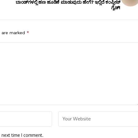
ಬಾಂಡ್‌ಗಳಲ್ಲಿ ಹಣ ಹೂಡಿಕೆ ಮಾಡುವುದು ಹೇಗೆ? ಇಲ್ಲಿದೆ ಕಂಪ್ಲೀಟ್
ಗೈಡ್!
s are marked
*
e next time I comment.