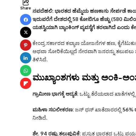
Share
ನವದೆಹಲಿ:
ಭಾರತದ ಹೆಮ್ಮೆಯ ಹಣಕಾಸು ಸೇರ್ಪಡೆ ಕಾರ
ಇದುವರೆಗೆ ದೇಶದಲ್ಲಿ 58 ಕೋಟಿಗೂ ಹೆಚ್ಚು (580 ಮಿಲಿಯ
ಯಶಸ್ವಿಯಾಗಿ ಬ್ಯಾಂಕಿಂಗ್ ವ್ಯವಸ್ಥೆಗೆ ತರಲಾಗಿದೆ ಎಂದು 
ಕೇಂದ್ರ ಸರ್ಕಾರದ ಕಲ್ಯಾಣ ಯೋಜನೆಗಳ ಹಣ, ಕೈಗೆಟುಕುವ
ಅಥವಾ ಸೋರಿಕೆಯಿಲ್ಲದೆ ನೇರವಾಗಿ ಜನರನ್ನು ತಲುಪಲು 
ತಿಳಿಸಿದೆ.
ಮುಖ್ಯಾಂಶಗಳು ಮತ್ತು ಅಂಕಿ-ಅಂ
ಗ್ರಾಮೀಣ ಭಾಗಕ್ಕೆ ಆದ್ಯತೆ:
ಒಟ್ಟು ತೆರೆಯಲಾದ ಖಾತೆಗಳಲ್ಲಿ
ಮಹಿಳಾ ಸಬಲೀಕರಣ:
ಜನ್ ಧನ್ ಖಾತೆದಾರರಲ್ಲಿ
56% ರ
ನೀಡಿದೆ.
ಶೇ. 94 ರಷ್ಟು ತಲುಪುವಿಕೆ:
ಪ್ರಸ್ತುತ ಭಾರತದ ಒಟ್ಟು ವಯಸ