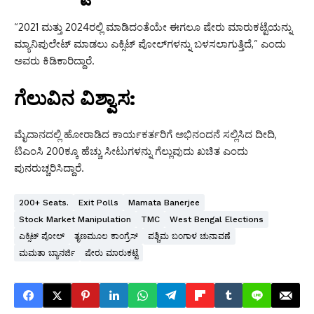
“2021 ಮತ್ತು 2024ರಲ್ಲಿ ಮಾಡಿದಂತೆಯೇ ಈಗಲೂ ಷೇರು ಮಾರುಕಟ್ಟೆಯನ್ನು
ಮ್ಯಾನಿಪುಲೇಟ್ ಮಾಡಲು ಎಕ್ಸಿಟ್ ಪೋಲ್‌ಗಳನ್ನು ಬಳಸಲಾಗುತ್ತಿದೆ,” ಎಂದು
ಅವರು ಕಿಡಿಕಾರಿದ್ದಾರೆ.
ಗೆಲುವಿನ ವಿಶ್ವಾಸ:
ಮೈದಾನದಲ್ಲಿ ಹೋರಾಡಿದ ಕಾರ್ಯಕರ್ತರಿಗೆ ಅಭಿನಂದನೆ ಸಲ್ಲಿಸಿದ ದೀದಿ,
ಟಿಎಂಸಿ 200ಕ್ಕೂ ಹೆಚ್ಚು ಸೀಟುಗಳನ್ನು ಗೆಲ್ಲುವುದು ಖಚಿತ ಎಂದು
ಪುನರುಚ್ಚರಿಸಿದ್ದಾರೆ.
200+ Seats.
Exit Polls
Mamata Banerjee
Stock Market Manipulation
TMC
West Bengal Elections
ಎಕ್ಸಿಟ್ ಪೋಲ್
ತೃಣಮೂಲ ಕಾಂಗ್ರೆಸ್
ಪಶ್ಚಿಮ ಬಂಗಾಳ ಚುನಾವಣೆ
ಮಮತಾ ಬ್ಯಾನರ್ಜಿ
ಷೇರು ಮಾರುಕಟ್ಟೆ