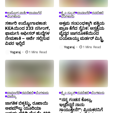
ಉದ್ಯೋಗ ವಾರ್ತೆ
ದಾವಣಗೆರೆ
ಕ್ರೈಂ ನ್ಯೂಸ್
ದಾವಣಗೆರೆ
ನವದೆಹಲಿ
ಬೆಂಗಳೂರು
ಬೆಂಗಳೂರು
ಸರ್ಕಾರಿ ಉದ್ಯೋಗಾವಕಾಶ:
ಅಕ್ರಮ ಸಂಬಂಧಕ್ಕಾಗಿ ಪತ್ನಿಯ
KEAಯಿಂದ 233 ನರ್ಸಿಂಗ್,
ಪ್ರಾಣ ತೆಗೆದ ಸೈನಿಕ: ಆಸ್ಪತ್ರೆಯ
ಫಾರ್ಮಸಿ ಆಫೀಸರ್ ಹುದ್ದೆಗಳ
ವೈದ್ಯರ ಜಾಗರೂಕತೆಯಿಂದ
ನೇಮಕಾತಿ – ಅರ್ಜಿ ಸಲ್ಲಿಸುವ
ಬಯಲಾಯ್ತು ಮರ್ಡರ್ ಮಿಸ್ಟ್ರಿ
ವಿವರ ಇಲ್ಲಿದೆ
Yogaraj
1 Mins Read
Yogaraj
1 Mins Read
ದಾವಣಗೆರೆ
ನವದೆಹಲಿ
ಬೆಂಗಳೂರು
ಕ್ರೈಂ ನ್ಯೂಸ್
ನವದೆಹಲಿ
ಬೆಂಗಳೂರು
ವಾಣಿಜ್ಯ
“ನನ್ನ ಗಂಡನ ಕೊಲ್ಲು,
ಜಾಗತಿಕ ಬಿಕ್ಕಟ್ಟು, ರೂಪಾಯಿ
ಇಲ್ಲದಿದ್ದರೆ ನಾನು
ಅಪಮೌಲ್ಯ: ಯೂರಿಯಾ
ಸಾಯುತ್ತೇನೆ!”: ಪ್ರಿಯಕರನಿಗೆ