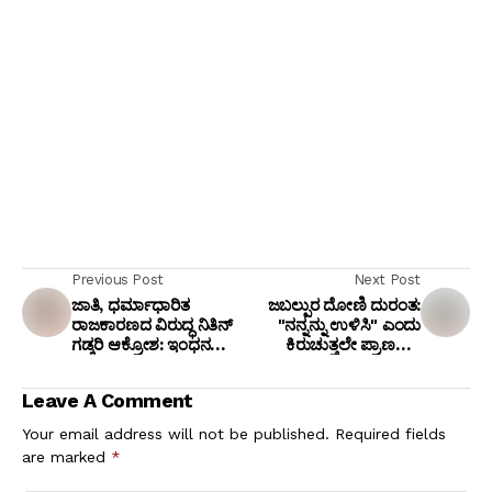
Previous Post
Next Post
ಜಾತಿ, ಧರ್ಮಾಧಾರಿತ
ಜಬಲ್ಪುರ ದೋಣಿ ದುರಂತ:
ರಾಜಕಾರಣದ ವಿರುದ್ಧ ನಿತಿನ್
"ನನ್ನನ್ನು ಉಳಿಸಿ" ಎಂದು
ಗಡ್ಕರಿ ಆಕ್ರೋಶ: ಇಂಧನ
ಕಿರುಚುತ್ತಲೇ ಪ್ರಾಣಬಿಟ್ಟ
ದರದಲ್ಲಿ ಧರ್ಮದ
ದೆಹಲಿಯ ಮಹಿಳೆ!
ತಾರತಮ್ಯವಿಲ್ಲ ಎಂದ ಕೇಂದ್ರ
Leave A Comment
ಸಚಿವ
Your email address will not be published.
Required fields
are marked
*