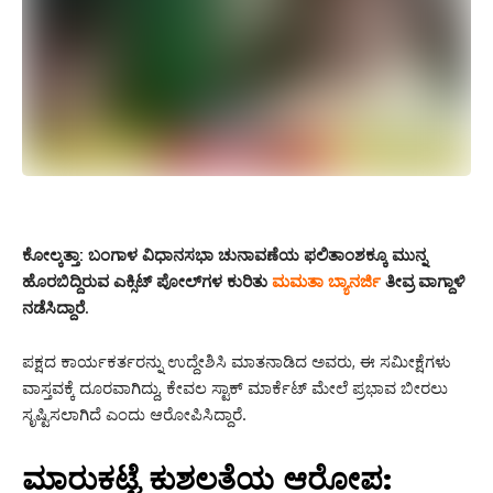
ಕೋಲ್ಕತ್ತಾ:
ಬಂಗಾಳ ವಿಧಾನಸಭಾ ಚುನಾವಣೆಯ ಫಲಿತಾಂಶಕ್ಕೂ ಮುನ್ನ
ಹೊರಬಿದ್ದಿರುವ ಎಕ್ಸಿಟ್ ಪೋಲ್‌ಗಳ ಕುರಿತು
ಮಮತಾ
ಬ್ಯಾನರ್ಜಿ
ತೀವ್ರ ವಾಗ್ದಾಳಿ
ನಡೆಸಿದ್ದಾರೆ.
ಪಕ್ಷದ ಕಾರ್ಯಕರ್ತರನ್ನು ಉದ್ದೇಶಿಸಿ ಮಾತನಾಡಿದ ಅವರು, ಈ ಸಮೀಕ್ಷೆಗಳು
ವಾಸ್ತವಕ್ಕೆ ದೂರವಾಗಿದ್ದು, ಕೇವಲ ಸ್ಟಾಕ್ ಮಾರ್ಕೆಟ್ ಮೇಲೆ ಪ್ರಭಾವ ಬೀರಲು
ಸೃಷ್ಟಿಸಲಾಗಿದೆ ಎಂದು ಆರೋಪಿಸಿದ್ದಾರೆ.
ಮಾರುಕಟ್ಟೆ ಕುಶಲತೆಯ ಆರೋಪ: