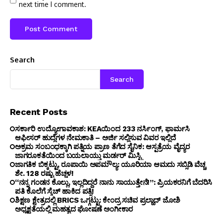
next time I comment.
Search
Search
Recent Posts
ಸರ್ಕಾರಿ ಉದ್ಯೋಗಾವಕಾಶ: KEAಯಿಂದ 233 ನರ್ಸಿಂಗ್, ಫಾರ್ಮಸಿ
ಆಫೀಸರ್ ಹುದ್ದೆಗಳ ನೇಮಕಾತಿ – ಅರ್ಜಿ ಸಲ್ಲಿಸುವ ವಿವರ ಇಲ್ಲಿದೆ
ಅಕ್ರಮ ಸಂಬಂಧಕ್ಕಾಗಿ ಪತ್ನಿಯ ಪ್ರಾಣ ತೆಗೆದ ಸೈನಿಕ: ಆಸ್ಪತ್ರೆಯ ವೈದ್ಯರ
ಜಾಗರೂಕತೆಯಿಂದ ಬಯಲಾಯ್ತು ಮರ್ಡರ್ ಮಿಸ್ಟ್ರಿ
ಜಾಗತಿಕ ಬಿಕ್ಕಟ್ಟು, ರೂಪಾಯಿ ಅಪಮೌಲ್ಯ: ಯೂರಿಯಾ ಆಮದು ಸಬ್ಸಿಡಿ ವೆಚ್ಚ
ಶೇ. 128 ರಷ್ಟು ಹೆಚ್ಚಳ!
“ನನ್ನ ಗಂಡನ ಕೊಲ್ಲು, ಇಲ್ಲದಿದ್ದರೆ ನಾನು ಸಾಯುತ್ತೇನೆ!”: ಪ್ರಿಯಕರನಿಗೆ ಬೆದರಿಸಿ
ಪತಿ ಕೊಲೆಗೆ ಸ್ಕೆಚ್ ಹಾಕಿದ ಪತ್ನಿ!
ಶಿಕ್ಷಣ ಕ್ಷೇತ್ರದಲ್ಲಿ BRICS ಒಗ್ಗಟ್ಟು: ಕೇಂದ್ರ ಸಚಿವ ಪ್ರಲ್ಹಾದ್ ಜೋಶಿ
ಅಧ್ಯಕ್ಷತೆಯಲ್ಲಿ ಮಹತ್ವದ ಘೋಷಣೆ ಅಂಗೀಕಾರ