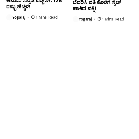
ಆಮದು ಸಬ್ಸಿಡಿ ವೆಚ್ಚ ಶೇ. 128
ಬೆದರಿಸಿ ಪತಿ ಕೊಲೆಗೆ ಸ್ಕೆಚ್
ರಷ್ಟು ಹೆಚ್ಚಳ!
ಹಾಕಿದ ಪತ್ನಿ!
Yogaraj
1 Mins Read
Yogaraj
1 Mins Read