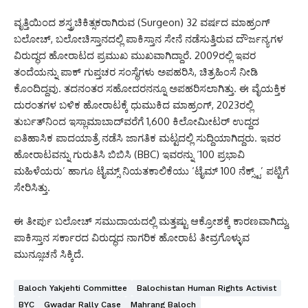
ವೃತ್ತಿಯಿಂದ ಶಸ್ತ್ರಚಿಕಿತ್ಸಕರಾಗಿರುವ (Surgeon) 32 ವರ್ಷದ ಮಾಹ್ರಂಗ್
ಬಲೋಚ್, ಬಲೋಚಿಸ್ತಾನದಲ್ಲಿ ಪಾಕಿಸ್ತಾನ ಸೇನೆ ನಡೆಸುತ್ತಿರುವ ದೌರ್ಜನ್ಯಗಳ
ವಿರುದ್ಧದ ಹೋರಾಟದ ಪ್ರಮುಖ ಮುಖವಾಗಿದ್ದಾರೆ. 2009ರಲ್ಲಿ ಇವರ
ತಂದೆಯನ್ನು ಪಾಕ್ ಗುಪ್ತಚರ ಸಂಸ್ಥೆಗಳು ಅಪಹರಿಸಿ, ಚಿತ್ರಹಿಂಸೆ ನೀಡಿ
ಕೊಂದಿದ್ದವು. ತದನಂತರ ಸಹೋದರನನ್ನೂ ಅಪಹರಿಸಲಾಗಿತ್ತು.
ಈ ವೈಯಕ್ತಿಕ
ದುರಂತಗಳ ಬಳಿಕ ಹೋರಾಟಕ್ಕೆ ಧುಮುಕಿದ ಮಾಹ್ರಂಗ್, 2023ರಲ್ಲಿ
ತುರ್ಬತ್‌ನಿಂದ ಇಸ್ಲಾಮಾಬಾದ್‌ವರೆಗೆ 1,600 ಕಿಲೋಮೀಟರ್ ಉದ್ದದ
ಐತಿಹಾಸಿಕ ಪಾದಯಾತ್ರೆ ನಡೆಸಿ ಜಾಗತಿಕ ಮಟ್ಟದಲ್ಲಿ ಸುದ್ದಿಯಾಗಿದ್ದರು.
ಇವರ
ಹೋರಾಟವನ್ನು ಗುರುತಿಸಿ ಬಿಬಿಸಿ (BBC) ಇವರನ್ನು ‘100 ಪ್ರಭಾವಿ
ಮಹಿಳೆಯರು’ ಹಾಗೂ ಟೈಮ್ಸ್ ನಿಯತಕಾಲಿಕೆಯು ‘ಟೈಮ್ 100 ನೆಕ್ಸ್ಟ್’ ಪಟ್ಟಿಗೆ
ಸೇರಿಸಿತ್ತು.
ಈ ತೀರ್ಪು ಬಲೋಚ್ ಸಮುದಾಯದಲ್ಲಿ ಮತ್ತಷ್ಟು ಆಕ್ರೋಶಕ್ಕೆ ಕಾರಣವಾಗಿದ್ದು,
ಪಾಕಿಸ್ತಾನ ಸರ್ಕಾರದ ವಿರುದ್ಧದ ನಾಗರಿಕ ಹೋರಾಟ ತೀವ್ರಗೊಳ್ಳುವ
ಮುನ್ಸೂಚನೆ ಸಿಕ್ಕಿದೆ.
Baloch Yakjehti Committee
Balochistan Human Rights Activist
BYC
Gwadar Rally Case
Mahrang Baloch