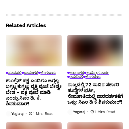
Related Articles
ನವದೆಹಲಿ
ದಾವಣಗೆರೆ
ಬೆಂಗಳೂರು
ದಾವಣಗೆರೆ
ಉದ್ಯೋಗ ವಾರ್ತೆ
ನವದೆಹಲಿ
ಬೆಂಗಳೂರು
ಕಾಂಗ್ರೆಸ್ ಪಕ್ಷ ಎಂದಿಗೂ ಜಗ್ಗಲ್ಲ
ರಾಜ್ಯದಲ್ಲಿ 72 ಸಾವಿರ ಸರ್ಕಾರಿ
ಬಗ್ಗಲ್ಲ ಕುಗ್ಗಲ್ಲ: ವ್ಯಕ್ತಿ ಪೂಜೆ ಬೇಡ್ವೇ
ಹುದ್ದೆಗಳ ಭರ್ತಿ,
ಬೇಡ – ಪಕ್ಷ ಪೂಜೆ ಮಾಡಿ
ನೇಮಕಾತಿಯಲ್ಲಿ ಪಾರದರ್ಶಕತೆಗೆ
ಎಂದ್ರು ಸಿಎಂ ಡಿ. ಕೆ.
ಒತ್ತು: ಸಿಎಂ ಡಿ ಕೆ ಶಿವಕುಮಾರ್!
ಶಿವಕುಮಾರ್!
Yogaraj
1 Mins Read
Yogaraj
1 Mins Read