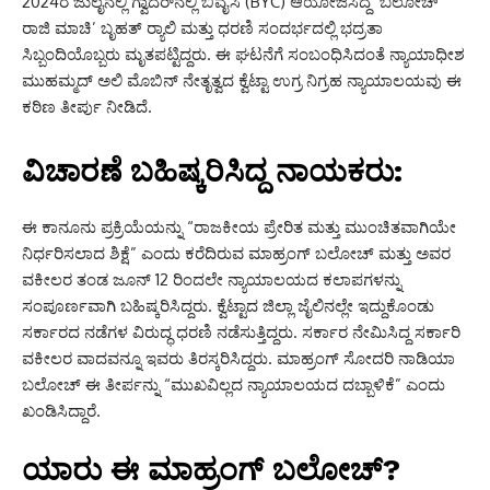
2024ರ ಜುಲೈನಲ್ಲಿ ಗ್ವಾದರ್‌ನಲ್ಲಿ ಬಿವೈಸಿ (BYC) ಆಯೋಜಿಸಿದ್ದ ‘ಬಲೋಚ್
ರಾಜಿ ಮಾಚಿ’ ಬೃಹತ್ ರ‍್ಯಾಲಿ ಮತ್ತು ಧರಣಿ ಸಂದರ್ಭದಲ್ಲಿ ಭದ್ರತಾ
ಸಿಬ್ಬಂದಿಯೊಬ್ಬರು ಮೃತಪಟ್ಟಿದ್ದರು. ಈ ಘಟನೆಗೆ ಸಂಬಂಧಿಸಿದಂತೆ ನ್ಯಾಯಾಧೀಶ
ಮುಹಮ್ಮದ್ ಅಲಿ ಮೊಬಿನ್ ನೇತೃತ್ವದ ಕ್ವೆಟ್ಟಾ ಉಗ್ರ ನಿಗ್ರಹ ನ್ಯಾಯಾಲಯವು ಈ
ಕಠಿಣ ತೀರ್ಪು ನೀಡಿದೆ.
ವಿಚಾರಣೆ ಬಹಿಷ್ಕರಿಸಿದ್ದ ನಾಯಕರು:
ಈ ಕಾನೂನು ಪ್ರಕ್ರಿಯೆಯನ್ನು “ರಾಜಕೀಯ ಪ್ರೇರಿತ ಮತ್ತು ಮುಂಚಿತವಾಗಿಯೇ
ನಿರ್ಧರಿಸಲಾದ ಶಿಕ್ಷೆ” ಎಂದು ಕರೆದಿರುವ ಮಾಹ್ರಂಗ್ ಬಲೋಚ್ ಮತ್ತು ಅವರ
ವಕೀಲರ ತಂಡ ಜೂನ್ 12 ರಿಂದಲೇ ನ್ಯಾಯಾಲಯದ ಕಲಾಪಗಳನ್ನು
ಸಂಪೂರ್ಣವಾಗಿ ಬಹಿಷ್ಕರಿಸಿದ್ದರು. ಕ್ವೆಟ್ಟಾದ ಜಿಲ್ಲಾ ಜೈಲಿನಲ್ಲೇ ಇದ್ದುಕೊಂಡು
ಸರ್ಕಾರದ ನಡೆಗಳ ವಿರುದ್ಧ ಧರಣಿ ನಡೆಸುತ್ತಿದ್ದರು. ಸರ್ಕಾರ ನೇಮಿಸಿದ್ದ ಸರ್ಕಾರಿ
ವಕೀಲರ ವಾದವನ್ನೂ ಇವರು ತಿರಸ್ಕರಿಸಿದ್ದರು. ಮಾಹ್ರಂಗ್ ಸೋದರಿ ನಾಡಿಯಾ
ಬಲೋಚ್ ಈ ತೀರ್ಪನ್ನು “ಮುಖವಿಲ್ಲದ ನ್ಯಾಯಾಲಯದ ದಬ್ಬಾಳಿಕೆ” ಎಂದು
ಖಂಡಿಸಿದ್ದಾರೆ.
ಯಾರು ಈ ಮಾಹ್ರಂಗ್ ಬಲೋಚ್?