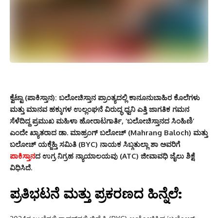
ಕ್ವೆಟ್ಟಾ (ಪಾಕಿಸ್ತಾನ):
ಬಲೋಚಿಸ್ತಾನ ಪ್ರಾಂತ್ಯದಲ್ಲಿ ಕಾನೂನುಬಾಹಿರ ಕೊಲೆಗಳು
ಮತ್ತು ಮಾನವ ಹಕ್ಕುಗಳ ಉಲ್ಲಂಘನೆ ವಿರುದ್ಧ ಧ್ವನಿ ಎತ್ತಿ ಜಾಗತಿಕ ಗಮನ
ಸೆಳೆದಿದ್ದ ಪ್ರಮುಖ ಮಹಿಳಾ ಹೋರಾಟಗಾರ್ತಿ, ‘ಬಲೋಚಿಸ್ತಾನದ ಸಿಂಹಿಣಿ’
ಎಂದೇ ಖ್ಯಾತರಾದ ಡಾ. ಮಾಹ್ರಂಗ್ ಬಲೋಚ್ (Mahrang Baloch) ಮತ್ತು
ಬಲೋಚ್ ಯಕ್ಜೆಹ್ತಿ ಸಮಿತಿ (BYC) ನಾಯಕ ಸಿಬ್ಗತುಲ್ಲಾ ಶಾ ಅವರಿಗೆ
ಪಾಕಿಸ್ತಾನ
ದ ಉಗ್ರ ನಿಗ್ರಹ ನ್ಯಾಯಾಲಯವು (ATC) ಜೀವಾವಧಿ ಜೈಲು ಶಿಕ್ಷೆ
ವಿಧಿಸಿದೆ.
ಪ್ರತಿಭಟನೆ ಮತ್ತು ಪ್ರಕರಣದ ಹಿನ್ನೆಲೆ: