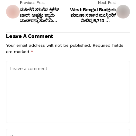
Previous Post
Next Post
ಮಹಿಳೆಗೆ ತಗುಲಿದ ಕ್ರಿಕೆಟ್
West Bengal Budget:
ಬಾಲ್: ಅಷ್ಟಕ್ಕೇ ಇಬ್ಬರು
ಮಮತಾ ಸರ್ಕಾರ ಮುಸ್ಲಿಂರಿಗೆ
ಬಾಲಕರನ್ನು ಶಾಲೆಯ
ನೀಡಿದ್ದ ₹5,713 ಕೋಟಿ
ಕಿಟಕಿಗಳಿಗೆ ಕಟ್ಟಿ ಹಾಕಿ
ಅನುದಾನ ₹2,165 ಕೋಟಿಗೆ
ಚಪ್ಪಲಿಯಿಂದ ಹೊಡೆದ
ಇಳಿಸಿದ ಬಿಜೆಪಿ ಸರ್ಕಾರ!
Leave A Comment
ಗ್ರಾಮಸ್ಥರು!
Your email address will not be published.
Required fields
are marked
*