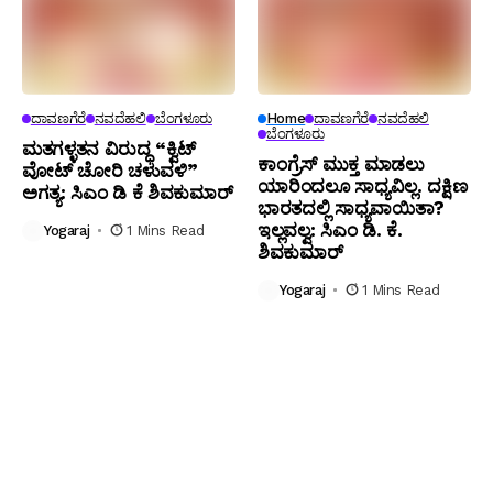
ದಾವಣಗೆರೆ
ನವದೆಹಲಿ
ಬೆಂಗಳೂರು
Home
ದಾವಣಗೆರೆ
ನವದೆಹಲಿ
ಬೆಂಗಳೂರು
ಮತಗಳ್ಳತನ ವಿರುದ್ಧ “ಕ್ವಿಟ್
ಕಾಂಗ್ರೆಸ್ ಮುಕ್ತ ಮಾಡಲು
ವೋಟ್ ಚೋರಿ ಚಳುವಳಿ”
ಯಾರಿಂದಲೂ ಸಾಧ್ಯವಿಲ್ಲ. ದಕ್ಷಿಣ
ಅಗತ್ಯ: ಸಿಎಂ ಡಿ ಕೆ ಶಿವಕುಮಾರ್
ಭಾರತದಲ್ಲಿ ಸಾಧ್ಯವಾಯಿತಾ?
ಇಲ್ಲವಲ್ವ: ಸಿಎಂ ಡಿ. ಕೆ.
Yogaraj
1 Mins Read
ಶಿವಕುಮಾರ್
Yogaraj
1 Mins Read