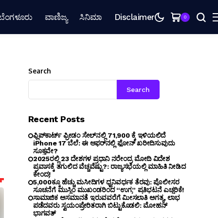
ಬೆಂಗಳೂರು
ವಾಣಿಜ್ಯ
ಸಿನಿಮಾ
Disclaimer
0
Search
Search
Recent Posts
ಫ್ಲಿಪ್‌ಕಾರ್ಟ್ ಫ್ರೀಡಂ ಸೇಲ್‌ನಲ್ಲಿ ₹71,900 ಕ್ಕೆ ಇಳಿಯಲಿದೆ
iPhone 17 ಬೆಲೆ: ಈ ಆಫರ್‌ನಲ್ಲಿ ಫೋನ್ ಖರೀದಿಸುವುದು
ಸೂಕ್ತವೇ?
2025ರಲ್ಲಿ 23 ದೇಶಗಳ ಪ್ರಧಾನಿ ನರೇಂದ್ರ ಮೋದಿ ವಿದೇಶ
ಪ್ರವಾಸಕ್ಕೆ ತಗುಲಿದ ವೆಚ್ಚವೆಷ್ಟು?: ರಾಜ್ಯಸಭೆಯಲ್ಲಿ ಮಾಹಿತಿ ನೀಡಿದ
ಕೇಂದ್ರ!
5,000ಕ್ಕೂ ಹೆಚ್ಚು ಮಸೀದಿಗಳ ಧ್ವನಿವರ್ಧಕ ತೆರವು: ಪೊಲೀಸರ
ಸೂಚನೆಗೆ ಮುಸ್ಲಿಂ ಮುಖಂಡರಿಂದ “ಉಗ್ರ” ಪ್ರತಿಭಟನೆ ಎಚ್ಚರಿಕೆ!
ಸಾಮಾಜಿಕ ಅಸಮಾನತೆ ಇರುವವರೆಗೆ ಮೀಸಲಾತಿ ಅಗತ್ಯ, ಲಾಭ
ಪಡೆದವರು ಸ್ವಯಂಪ್ರೇರಿತರಾಗಿ ಬಿಟ್ಟುಕೊಡಲಿ: ಮೋಹನ್
ಭಾಗವತ್