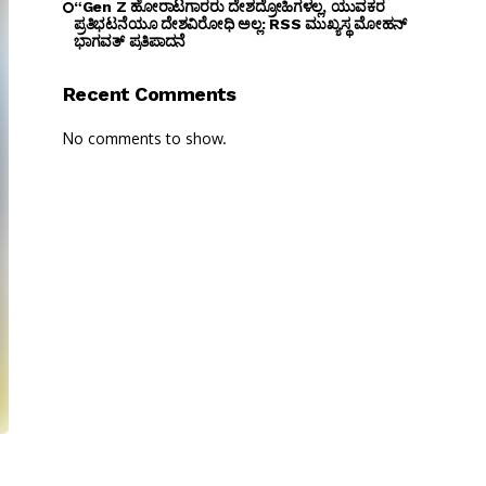
“Gen Z ಹೋರಾಟಗಾರರು ದೇಶದ್ರೋಹಿಗಳಲ್ಲ, ಯುವಕರ
ಪ್ರತಿಭಟನೆಯೂ ದೇಶವಿರೋಧಿ ಅಲ್ಲ: RSS ಮುಖ್ಯಸ್ಥ ಮೋಹನ್
ಭಾಗವತ್ ಪ್ರತಿಪಾದನೆ
Recent Comments
No comments to show.