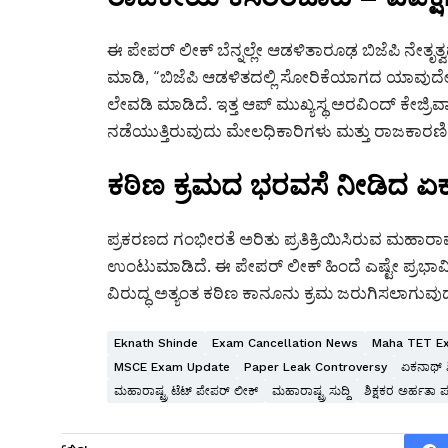
ಈ ಪೇಪರ್ ಲೀಕ್ ಬೆನ್ನಲ್ಲೇ ಆಡಳಿತಾರೂಢ ಬಿಜೆಪಿ ನೇತೃತ್ವದ ಸ
ಮಾಡಿ, “ಬಿಜೆಪಿ ಆಡಳಿತದಲ್ಲಿ ಸೋರಿಕೆಯಾಗದ ಯಾವುದೇ ಪ
ಲೇವಡಿ ಮಾಡಿದೆ. ಇತ್ತ ಆಪ್ ಮುಖ್ಯಸ್ಥ ಅರವಿಂದ್ ಕೇಜ್ರಿವ
ನಡೆಯುತ್ತಿರುವುದು ಮೇಲಧಿಕಾರಿಗಳು ಮತ್ತು ರಾಜಕಾರಣಿಗಳ
ಕಠಿಣ ಕ್ರಮದ ಭರವಸೆ ನೀಡಿದ ಏಕ
ಪ್ರಕರಣದ ಗಂಭೀರತೆ ಅರಿತು ಪ್ರತಿಕ್ರಿಯಿಸಿರುವ ಮಹಾರಾಷ
ಉಂಟುಮಾಡಿದೆ. ಈ ಪೇಪರ್ ಲೀಕ್ ಹಿಂದೆ ಎಷ್ಟೇ ಪ್ರಭಾವಿ ವ್
ವಿರುದ್ಧ ಅತ್ಯಂತ ಕಠಿಣ ಕಾನೂನು ಕ್ರಮ ಜರುಗಿಸಲಾಗುವುದ
Eknath Shinde
Exam Cancellation News
Maha TET E
MSCE Exam Update
Paper Leak Controversy
ಏಕನಾಥ್ ಶ
ಮಹಾರಾಷ್ಟ್ರ ಟೆಟ್ ಪೇಪರ್ ಲೀಕ್
ಮಹಾರಾಷ್ಟ್ರ ಸುದ್ದಿ
ಶಿಕ್ಷಕರ ಅರ್ಹತಾ ಪ