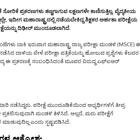
್ರಿಕೆ ಸೋರಿಕೆ ಪ್ರಕರಣಗಳು ತಣ್ಣಗಾಗುವ ಲಕ್ಷಣಗಳೇ ಕಾಣಿಸುತ್ತಿಲ್ಲ. ವೈದ್ಯಕೀಯ
್ಲೇ, ಇದೀಗ ಮಹಾರಾಷ್ಟ್ರದಲ್ಲಿ ನಡೆಯಬೇಕಿದ್ದ ಶಿಕ್ಷಕರ ಅರ್ಹತಾ ಪರೀಕ್ಷೆಯ
ರೀಕ್ಷೆಯನ್ನು ದಿಢೀರ್ ಮುಂದೂಡಲಾಗಿದೆ.
ಗಂಟೆಗಳು ಬಾಕಿ ಇರುವಾಗ ಮಹಾರಾಷ್ಟ್ರ ರಾಜ್ಯ ಪರೀಕ್ಷಾ ಮಂಡಳಿ (MSCE) 
ಡೆಸಿದ ದಾಳಿಯ ವೇಳೆ ಪರೀಕ್ಷಾ ಪತ್ರಿಕೆಯನ್ನು ಹೋಲುವ ಪ್ರಶ್ನೆಗಳು ಕೆಲವರ
 ಸದ್ಯ ಈ ಪ್ರಕರಣಕ್ಕೆ ಸಂಬಂಧಿಸಿದಂತೆ ಮೂವರ ವಿರುದ್ಧ ಎಫ್‌ಐಆರ್
ತಯಾರಿ ನಡೆಸಿದ್ದರು. ಪರೀಕ್ಷೆ ಮುಂದೂಡಿಕೆಯಿಂದ ಅಭ್ಯರ್ಥಿಗಳಿಗೆ ತೀವ್ರ
ೇ ಪ್ರಕಟಿಸುವುದಾಗಿ ಮಂಡಳಿ ತಿಳಿಸಿದೆ. ಅಲ್ಲದೆ, ಮರು ಪರೀಕ್ಷೆಗೆ
 ಮಾಡುವುದಿಲ್ಲ ಎಂದು ಸ್ಪಷ್ಟಪಡಿಸಿದೆ.
ಗಳ ಆಕ್ರೋಶ: