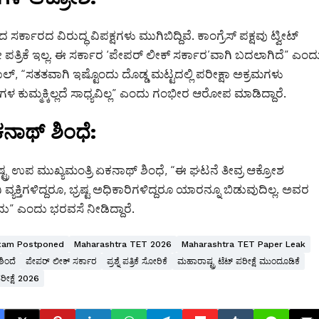
ರ್ಕಾರದ ವಿರುದ್ಧ ವಿಪಕ್ಷಗಳು ಮುಗಿಬಿದ್ದಿವೆ. ಕಾಂಗ್ರೆಸ್ ಪಕ್ಷವು ಟ್ವೀಟ್
ತ್ರಿಕೆ ಇಲ್ಲ. ಈ ಸರ್ಕಾರ ‘ಪೇಪರ್ ಲೀಕ್ ಸರ್ಕಾರ’ವಾಗಿ ಬದಲಾಗಿದೆ” ಎಂದ
ಾಲ್, “ಸತತವಾಗಿ ಇಷ್ಟೊಂದು ದೊಡ್ಡ ಮಟ್ಟದಲ್ಲಿ ಪರೀಕ್ಷಾ ಅಕ್ರಮಗಳು
 ಕುಮ್ಮಕ್ಕಿಲ್ಲದೆ ಸಾಧ್ಯವಿಲ್ಲ” ಎಂದು ಗಂಭೀರ ಆರೋಪ ಮಾಡಿದ್ದಾರೆ.
ನಾಥ್ ಶಿಂಧೆ:
್ಟ್ರ ಉಪ ಮುಖ್ಯಮಂತ್ರಿ ಏಕನಾಥ್ ಶಿಂಧೆ, “ಈ ಘಟನೆ ತೀವ್ರ ಆಕ್ರೋಶ
ಯಕ್ತಿಗಳಿದ್ದರೂ, ಭ್ರಷ್ಟ ಅಧಿಕಾರಿಗಳಿದ್ದರೂ ಯಾರನ್ನೂ ಬಿಡುವುದಿಲ್ಲ. ಅವರ
ು” ಎಂದು ಭರವಸೆ ನೀಡಿದ್ದಾರೆ.
xam Postponed
Maharashtra TET 2026
Maharashtra TET Paper Leak
ಿಂದೆ
ಪೇಪರ್ ಲೀಕ್ ಸರ್ಕಾರ
ಪ್ರಶ್ನೆ ಪತ್ರಿಕೆ ಸೋರಿಕೆ
ಮಹಾರಾಷ್ಟ್ರ ಟೆಟ್ ಪರೀಕ್ಷೆ ಮುಂದೂಡಿಕೆ
ರೀಕ್ಷೆ 2026