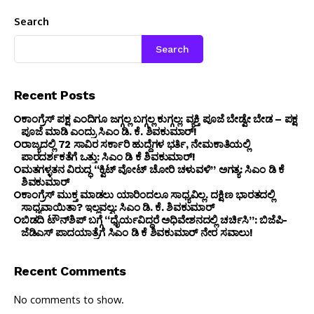
Search
Search
Recent Posts
ಕಾಂಗ್ರೆಸ್ ಪಕ್ಷ ಎಂದಿಗೂ ಜಗ್ಗಲ್ಲ ಬಗ್ಗಲ್ಲ ಕುಗ್ಗಲ್ಲ: ವ್ಯಕ್ತಿ ಪೂಜೆ ಬೇಡ್ವೇ ಬೇಡ – ಪಕ್ಷ
ಪೂಜೆ ಮಾಡಿ ಎಂದ್ರು ಸಿಎಂ ಡಿ. ಕೆ. ಶಿವಕುಮಾರ್!
ರಾಜ್ಯದಲ್ಲಿ 72 ಸಾವಿರ ಸರ್ಕಾರಿ ಹುದ್ದೆಗಳ ಭರ್ತಿ, ನೇಮಕಾತಿಯಲ್ಲಿ
ಪಾರದರ್ಶಕತೆಗೆ ಒತ್ತು: ಸಿಎಂ ಡಿ ಕೆ ಶಿವಕುಮಾರ್!
ಮತಗಳ್ಳತನ ವಿರುದ್ಧ “ಕ್ವಿಟ್ ವೋಟ್ ಚೋರಿ ಚಳುವಳಿ” ಅಗತ್ಯ: ಸಿಎಂ ಡಿ ಕೆ
ಶಿವಕುಮಾರ್
ಕಾಂಗ್ರೆಸ್ ಮುಕ್ತ ಮಾಡಲು ಯಾರಿಂದಲೂ ಸಾಧ್ಯವಿಲ್ಲ. ದಕ್ಷಿಣ ಭಾರತದಲ್ಲಿ
ಸಾಧ್ಯವಾಯಿತಾ? ಇಲ್ಲವಲ್ವ: ಸಿಎಂ ಡಿ. ಕೆ. ಶಿವಕುಮಾರ್
ಬಿಡದಿ ಟೌನ್‌ಶಿಪ್ ಬಗ್ಗೆ “ಧೈರ್ಯವಿದ್ದರೆ ಅಧಿವೇಶನದಲ್ಲಿ ಚರ್ಚಿಸಿ”: ಬಿಜೆಪಿ-
ಜೆಡಿಎಸ್ ಪಾದಯಾತ್ರೆಗೆ ಸಿಎಂ ಡಿ ಕೆ ಶಿವಕುಮಾರ್ ನೇರ ಸವಾಲು!
Recent Comments
No comments to show.