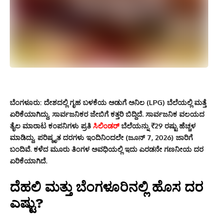
ಬೆಂಗಳೂರು:
ದೇಶದಲ್ಲಿ ಗೃಹ ಬಳಕೆಯ ಅಡುಗೆ ಅನಿಲ (LPG) ಬೆಲೆಯಲ್ಲಿ ಮತ್ತೆ
ಏರಿಕೆಯಾಗಿದ್ದು, ಸಾರ್ವಜನಿಕರ ಜೇಬಿಗೆ ಕತ್ತರಿ ಬಿದ್ದಿದೆ. ಸಾರ್ವಜನಿಕ ವಲಯದ
ತೈಲ ಮಾರಾಟ ಕಂಪನಿಗಳು ಪ್ರತಿ
ಸಿಲಿಂಡರ್
ಬೆಲೆಯನ್ನು ₹29 ರಷ್ಟು ಹೆಚ್ಚಳ
ಮಾಡಿದ್ದು, ಪರಿಷ್ಕೃತ ದರಗಳು ಇಂದಿನಿಂದಲೇ (ಜೂನ್ 7, 2026) ಜಾರಿಗೆ
ಬಂದಿವೆ. ಕಳೆದ ಮೂರು ತಿಂಗಳ ಅವಧಿಯಲ್ಲಿ ಇದು ಎರಡನೇ ಗಣನೀಯ ದರ
ಏರಿಕೆಯಾಗಿದೆ.
ದೆಹಲಿ ಮತ್ತು ಬೆಂಗಳೂರಿನಲ್ಲಿ ಹೊಸ ದರ
ಎಷ್ಟು?