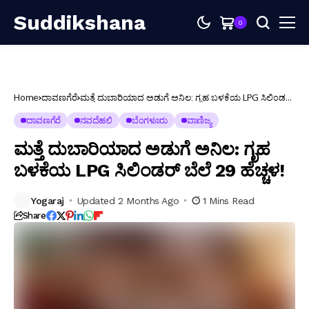
Suddikshana
0
Home
ದಾವಣಗೆರೆ
ಮತ್ತೆ ದುಬಾರಿಯಾದ ಅಡುಗೆ ಅನಿಲ: ಗೃಹ ಬಳಕೆಯ LPG ಸಿಲಿಂಡರ್
ಬೆಲೆ ₹29 ಹೆಚ್ಚಳ!
ದಾವಣಗೆರೆ
ನವದೆಹಲಿ
ಬೆಂಗಳೂರು
ವಾಣಿಜ್ಯ
ಮತ್ತೆ ದುಬಾರಿಯಾದ ಅಡುಗೆ ಅನಿಲ: ಗೃಹ
ಬಳಕೆಯ LPG ಸಿಲಿಂಡರ್ ಬೆಲೆ ₹29 ಹೆಚ್ಚಳ!
Yogaraj
Updated 2 Months Ago
1 Mins Read
Share