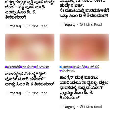
ರಾಜ್ಯದಲ್ಲಿ 72 ಸಾವಿರ ಸರ್ಕಾರಿ
ಬಗ್ಗಲ್ಲ ಕುಗ್ಗಲ್ಲ: ವ್ಯಕ್ತಿ ಪೂಜೆ ಬೇಡ್ವೇ
ಹುದ್ದೆಗಳ ಭರ್ತಿ,
ಬೇಡ – ಪಕ್ಷ ಪೂಜೆ ಮಾಡಿ
ನೇಮಕಾತಿಯಲ್ಲಿ ಪಾರದರ್ಶಕತೆಗೆ
ಎಂದ್ರು ಸಿಎಂ ಡಿ. ಕೆ.
ಒತ್ತು: ಸಿಎಂ ಡಿ ಕೆ ಶಿವಕುಮಾರ್!
ಶಿವಕುಮಾರ್!
Yogaraj
1 Mins Read
Yogaraj
1 Mins Read
ದಾವಣಗೆರೆ
ನವದೆಹಲಿ
ಬೆಂಗಳೂರು
Home
ದಾವಣಗೆರೆ
ನವದೆಹಲಿ
ಬೆಂಗಳೂರು
ಮತಗಳ್ಳತನ ವಿರುದ್ಧ “ಕ್ವಿಟ್
ಕಾಂಗ್ರೆಸ್ ಮುಕ್ತ ಮಾಡಲು
ವೋಟ್ ಚೋರಿ ಚಳುವಳಿ”
ಯಾರಿಂದಲೂ ಸಾಧ್ಯವಿಲ್ಲ. ದಕ್ಷಿಣ
ಅಗತ್ಯ: ಸಿಎಂ ಡಿ ಕೆ ಶಿವಕುಮಾರ್
ಭಾರತದಲ್ಲಿ ಸಾಧ್ಯವಾಯಿತಾ?
ಇಲ್ಲವಲ್ವ: ಸಿಎಂ ಡಿ. ಕೆ.
Yogaraj
1 Mins Read
ಶಿವಕುಮಾರ್
Yogaraj
1 Mins Read