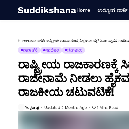
Suddikshana
Home
ಉದ್ಯೋಗ ವಾರ್ತೆ
Home
ದಾವಣಗೆರೆ
ರಾಷ್ಟ್ರೀಯ ರಾಜಕಾರಣಕ್ಕೆ ಸಿದ್ದರಾಮಯ್ಯ? ಸಿಎಂ ಸ್ಥಾನಕ್ಕೆ
ದಾವಣಗೆರೆ
ನವದೆಹಲಿ
ಬೆಂಗಳೂರು
ರಾಷ್ಟ್ರೀಯ ರಾಜಕಾರಣಕ್ಕೆ ಸಿ
ರಾಜೀನಾಮೆ ನೀಡಲು ಹೈಕಮ
ರಾಜಕೀಯ ಚಟುವಟಿಕೆ!
Yogaraj
Updated 2 Months Ago
1 Mins Read