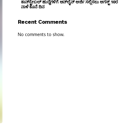
ಕಾನ್‌ಸ್ಟೇಬಲ್ ಹುದ್ದೆಗಳಿಗೆ ಆನ್‌ಲೈನ್ ಅರ್ಜಿ ಸಲ್ಲಿಸಲು ಆಗಸ್ಟ್ 10ರ
ನಾಳೆ ಕೊನೆ ದಿನ
Recent Comments
No comments to show.