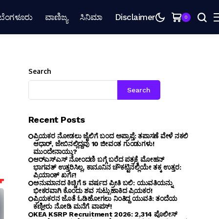
ಬೆಂಗಳೂರು
ವಾಣಿಜ್ಯ
ಸಿನಿಮಾ
Disclaimer
0
Search
Search
Recent Posts
ಪ್ರಿಯಕರ ನೋಡಲು ಜೈಲಿಗೆ ಬಂದ ಅಪ್ರಾಪ್ತೆ: ತಪಾಸಣೆ ವೇಳೆ ನಕಲಿ
ಆಧಾರ್, ಜೇಬಿನಲ್ಲಿದ್ದವು 10 ಜೀವಂತ ಗುಂಡುಗಳು!
ಮುಂದೇನಾಯ್ತು?
ಆರ್‌ಎಸ್‌ಎಸ್‌ ನೋಂದಣಿ ಬಗ್ಗೆ ಬರೆದ ಪತ್ರಕ್ಕೆ ಮೋಹನ್
ಭಾಗವತ್ ಉತ್ತರಿಸಿಲ್ಲ, ಕಾನೂನಿನ ಚೌಕಟ್ಟಿನಲ್ಲಿಯೇ ತಕ್ಕ ಉತ್ತರ:
ಪ್ರಿಯಾಂಕ್ ಖರ್ಗೆ!
ಅನುಮಾನದ ಕಿಚ್ಚಿಗೆ 5 ವರ್ಷದ ಪ್ರೀತಿ ಬಲಿ: ಯುವತಿಯನ್ನು
ಭೀಕರವಾಗಿ ಕೊಂದು ಶವ ಸುಟ್ಟುಹಾಕಿದ ಪ್ರಿಯಕರ!
ಪ್ರಿಯಕರನ ಜೊತೆ ಓಡಿಹೋಗಲು ನಿಂತಿದ್ದ ಯುವತಿ: ತಂದೆಯ
ಕಣ್ಣೀರು ನೋಡಿ ಮನೆಗೆ ವಾಪಸ್!
KEA KSRP Recruitment 2026: 2,314 ಪೊಲೀಸ್