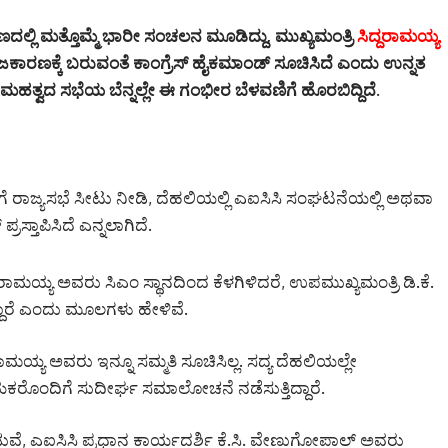
ದಲ್ಲಿ ಮತ್ತೊಮ್ಮೆ ಭಾರೀ ಸಂಚಲನ ಮೂಡಿದ್ದು, ಮುಖ್ಯಮಂತ್ರಿ
ಸಿದ್ದರಾಮಯ್ಯ
ರಾಜಕಾರಣಕ್ಕೆ ಬರುವಂತೆ ಕಾಂಗ್ರೆಸ್ ಹೈಕಮಾಂಡ್ ಸೂಚಿಸಿದೆ ಎಂದು ಉನ್ನತ
ಮಹತ್ವದ ಸಭೆಯ ಬೆನ್ನಲ್ಲೇ ಈ ಗಂಭೀರ ಬೆಳವಣಿಗೆ ಹೊರಬಿದ್ದಿದೆ.
ಗೆ ರಾಜ್ಯಸಭೆ ಸೀಟು ನೀಡಿ, ದೆಹಲಿಯಲ್ಲಿ ಎಐಸಿಸಿ ಸಂಘಟನೆಯಲ್ಲಿ ಅಥವಾ
ರಸ್ತಾಪಿಸಿದೆ ಎನ್ನಲಾಗಿದೆ.
ರಾಮಯ್ಯ ಅವರು ಸಿಎಂ ಸ್ಥಾನದಿಂದ ಕೆಳಗಿಳಿದರೆ, ಉಪಮುಖ್ಯಮಂತ್ರಿ ಡಿ.ಕೆ.
ಾರೆ ಎಂದು ಮೂಲಗಳು ಹೇಳಿವೆ.
ಮಯ್ಯ ಅವರು ಇನ್ನೂ ಸಮ್ಮತಿ ಸೂಚಿಸಿಲ್ಲ. ಸದ್ಯ ದೆಹಲಿಯಲ್ಲೇ
ಯಕರೊಂದಿಗೆ ಸುದೀರ್ಘ ಸಮಾಲೋಚನೆ ನಡೆಸುತ್ತಿದ್ದಾರೆ.
ುವೆ, ಎಐಸಿಸಿ ಪ್ರಧಾನ ಕಾರ್ಯದರ್ಶಿ ಕೆ.ಸಿ. ವೇಣುಗೋಪಾಲ್ ಅವರು