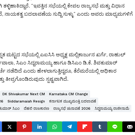
ಿಹಾಕಿದ್ದಾರೆ. “ಇವತ್ತಿನ ಸಭೆಯಲ್ಲಿ ಕೇವಲ ರಾಜ್ಯಸಭೆ ಮತ್ತು ವಿಧಾನ
ದೆ, ನಾಯಕತ್ವ ಬದಲಾವಣೆಯ ಸುದ್ದಿ ಸುಳ್ಳು” ಎಂದು ಅವರು ಮಾಧ್ಯಮಗಳಿಗೆ
ತ ಮಟ್ಟದ ಸಭೆಯಲ್ಲಿ ಎಐಸಿಸಿ ಅಧ್ಯಕ್ಷ ಮಲ್ಲಿಕಾರ್ಜುನ ಖರ್ಗೆ, ರಾಹುಲ್
ೇವಾಲಾ, ಸಿಎಂ ಸಿದ್ದರಾಮಯ್ಯ ಹಾಗೂ ಡಿಸಿಎಂ ಡಿ.ಕೆ. ಶಿವಕುಮಾರ್
ಚೆ ನಡೆದಿದೆ ಎಂದು ಹೇಳಲಾಗುತ್ತಿದ್ದರೂ, ತೆರೆಮರೆಯಲ್ಲಿ ಅಧಿಕಾರ
ತೀವ್ರಗೊಂಡಿರುವುದು ಸ್ಪಷ್ಟವಾಗಿದೆ.
DK Shivakumar Next CM
Karnataka CM Change
26
Siddaramaiah Resign
ಕರ್ನಾಟಕ ಮುಖ್ಯಮಂತ್ರಿ ಬದಲಾವಣೆ
ವಕುಮಾರ್ ಸಿಎಂ
ದೆಹಲಿ ರಾಜಕಾರಣ
ರಾಜ್ಯಸಭೆ ಚುನಾವಣೆ 2026
ಸಿದ್ದರಾಮಯ್ಯ ರಾಜೀನಾಮೆ