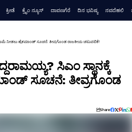
ಕ್ರೀಡೆ
ಕ್ರೈಂ ನ್ಯೂಸ್
ದಾವಣಗೆರೆ
ದಿನ ಭವಿಷ್ಯ
ನವದೆಹಲಿ
 ರಾಜೀನಾಮೆ ನೀಡಲು ಹೈಕಮಾಂಡ್ ಸೂಚನೆ: ತೀವ್ರಗೊಂಡ ರಾಜಕೀಯ ಚಟುವಟಿಕೆ!
ದ್ದರಾಮಯ್ಯ? ಸಿಎಂ ಸ್ಥಾನಕ್ಕೆ
ಾಂಡ್ ಸೂಚನೆ: ತೀವ್ರಗೊಂಡ
Share