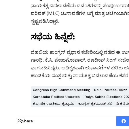
ನಾಯಕತ್ವ ಬದಲಾವಣೆಯ ವದಂತಿಗಳನ್ನು ಸಂಪೂರ್ಣವಾಗಿ ತಳ್ಳ
ಪರಿಷತ್ (MLC) ಚುನಾವಣೆಗಳ ಬಗ್ಗೆ ಮಾತ್ರ ಚರ್ಚೆಯಾಗಿ
ಸ್ಪಷ್ಟಪಡಿಸಿದ್ದಾರೆ.
ಸಭೆಯ ಹಿನ್ನೆಲೆ:
ದೆಹಲಿಯ ಕಾಂಗ್ರೆಸ್ ಪ್ರಧಾನ ಕಚೇರಿಯಲ್ಲಿ ನಡೆದ ಈ ಉನ್ನ
ಗಾಂಧಿ, ಕೆ.ಸಿ. ವೇಣುಗೋಪಾಲ್, ರಣದೀಪ್ ಸಿಂಗ್ ಸುರ್ಜ
ಭಾಗವಹಿಸಿದ್ದರು. ಅಧಿಕೃತವಾಗಿ ಚುನಾವಣೆಗಳ ಕುರಿತು ಚರ್
ಹಂಚಿಕೆಯ ಸೂತ್ರ ಮತ್ತು ನಾಯಕತ್ವ ಬದಲಾವಣೆಯ ಕಸರತ್ತು 
Congress High Command Meeting
Delhi Political Buzz
Karnataka Politics Updates.
Rajya Sabha Elections 20
ಕರ್ನಾಟಕ ರಾಜಕೀಯ ಹೈಡ್ರಾಮಾ
ಕಾಂಗ್ರೆಸ್ ಹೈಕಮಾಂಡ್ ಸಭೆ
ಡಿ ಕೆ ಶಿ
Share