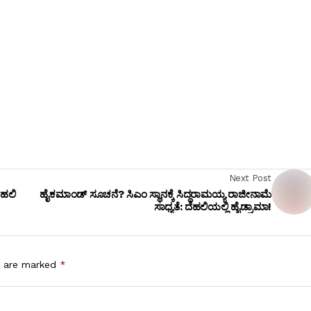
Next Post
ೆಹಲಿ
ಹೈಕಮಾಂಡ್ ಸೂಚನೆ? ಸಿಎಂ ಸ್ಥಾನಕ್ಕೆ ಸಿದ್ದರಾಮಯ್ಯ ರಾಜೀನಾಮೆ
ಸಾಧ್ಯತೆ: ದೆಹಲಿಯಲ್ಲಿ ಹೈಡ್ರಾಮಾ!
s are marked
*