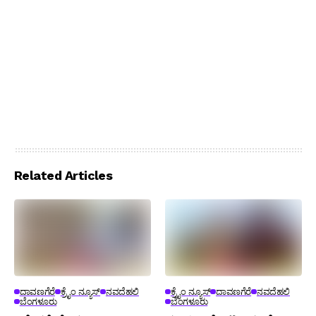
Related Articles
ದಾವಣಗೆರೆ
ಕ್ರೈಂ ನ್ಯೂಸ್
ನವದೆಹಲಿ
ಕ್ರೈಂ ನ್ಯೂಸ್
ದಾವಣಗೆರೆ
ನವದೆಹಲಿ
ಬೆಂಗಳೂರು
ಬೆಂಗಳೂರು