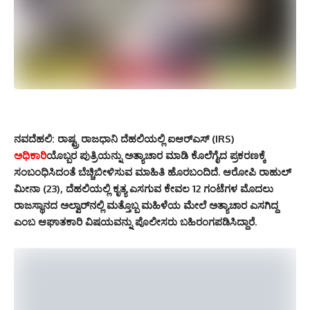
ನವದೆಹಲಿ:
ರಾಷ್ಟ್ರ ರಾಜಧಾನಿ ದೆಹಲಿಯಲ್ಲಿ ಐಆರ್‌ಎಸ್ (IRS)
ಅಧಿಕಾರಿ
ಯೊಬ್ಬರ ಪುತ್ರಿಯನ್ನು ಅತ್ಯಾಚಾರ ಮಾಡಿ ಕೊಲೆಗೈದ ಪ್ರಕರಣಕ್ಕೆ
ಸಂಬಂಧಿಸಿದಂತೆ ಬೆಚ್ಚಿಬೀಳಿಸುವ ಮಾಹಿತಿ ಹೊರಬಂದಿದೆ. ಆರೋಪಿ ರಾಹುಲ್
ಮೀನಾ (23), ದೆಹಲಿಯಲ್ಲಿ ಕೃತ್ಯ ಎಸಗುವ ಕೇವಲ 12 ಗಂಟೆಗಳ ಮೊದಲು
ರಾಜಸ್ಥಾನದ ಅಲ್ವಾರ್‌ನಲ್ಲಿ ಮತ್ತೊಬ್ಬ ಮಹಿಳೆಯ ಮೇಲೆ ಅತ್ಯಾಚಾರ ಎಸಗಿದ್ದ
ಎಂಬ ಆಘಾತಕಾರಿ ವಿಷಯವನ್ನು ಪೊಲೀಸರು ಬಹಿರಂಗಪಡಿಸಿದ್ದಾರೆ.