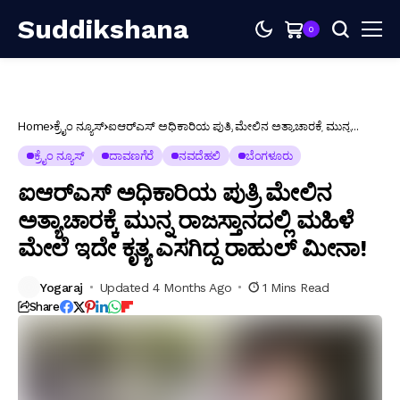
Suddikshana
0
Home
ಕ್ರೈಂ ನ್ಯೂಸ್
ಐಆರ್‌ಎಸ್ ಅಧಿಕಾರಿಯ ಪುತ್ರಿ ಮೇಲಿನ ಅತ್ಯಾಚಾರಕ್ಕೆ ಮುನ್ನ
ರಾಜಸ್ತಾನದಲ್ಲಿ ಮಹಿಳೆ ಮೇಲೆ ಇದೇ ಕೃತ್ಯ ಎಸಗಿದ್ದ ರಾಹುಲ್ ಮೀನಾ!
ಕ್ರೈಂ ನ್ಯೂಸ್
ದಾವಣಗೆರೆ
ನವದೆಹಲಿ
ಬೆಂಗಳೂರು
ಐಆರ್‌ಎಸ್ ಅಧಿಕಾರಿಯ ಪುತ್ರಿ ಮೇಲಿನ
ಅತ್ಯಾಚಾರಕ್ಕೆ ಮುನ್ನ ರಾಜಸ್ತಾನದಲ್ಲಿ ಮಹಿಳೆ
ಮೇಲೆ ಇದೇ ಕೃತ್ಯ ಎಸಗಿದ್ದ ರಾಹುಲ್ ಮೀನಾ!
Yogaraj
Updated 4 Months Ago
1 Mins Read
Share