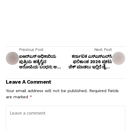
Previous Post
Next Post
ಐಆರ್‌ಎಸ್ ಅಧಿಕಾರಿಯ
ಕರ್ನಾಟಕ ಎಸ್‌ಎಸ್‌ಎಲ್‌ಸಿ
ಪುತ್ರಿಯ ಹತ್ಯೆಗೈದ
ಫಲಿತಾಂಶ 2026 ಪ್ರಕಟ:
ಆರೋಪಿಯ ಬಂಧನ; ಆಟೋ
ಚೆಕ್ ಮಾಡಲು ಇಲ್ಲಿದೆ ಡೈರೆಕ್ಟ್
ಚಾಲಕ ನೀಡಿದ ಸುಳಿವಿನಿಂದ
ಲಿಂಕ್!
ಸಿಕ್ಕಿಬಿದ್ದ ಕಿರಾತಕ!
Leave A Comment
Your email address will not be published.
Required fields
are marked
*