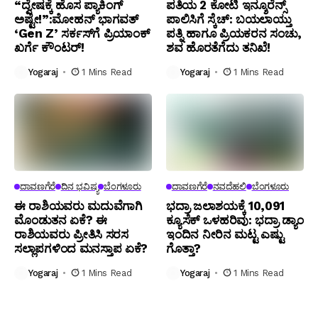
“ದ್ವೇಷಕ್ಕೆ ಹೊಸ ಪ್ಯಾಕಿಂಗ್
ಪತಿಯ ₹2 ಕೋಟಿ ಇನ್ಶೂರೆನ್ಸ್
ಅಷ್ಟೇ!”:ಮೋಹನ್ ಭಾಗವತ್‌
ಪಾಲಿಸಿಗೆ ಸ್ಕೆಚ್: ಬಯಲಾಯ್ತು
‘Gen Z’ ಸರ್ಕಸ್‌ಗೆ ಪ್ರಿಯಾಂಕ್
ಪತ್ನಿ ಹಾಗೂ ಪ್ರಿಯಕರನ ಸಂಚು,
ಖರ್ಗೆ ಕೌಂಟರ್!
ಶವ ಹೊರತೆಗೆದು ತನಿಖೆ!
Yogaraj
1 Mins Read
Yogaraj
1 Mins Read
ದಾವಣಗೆರೆ
ದಿನ ಭವಿಷ್ಯ
ಬೆಂಗಳೂರು
ದಾವಣಗೆರೆ
ನವದೆಹಲಿ
ಬೆಂಗಳೂರು
ಈ ರಾಶಿಯವರು ಮದುವೆಗಾಗಿ
ಭದ್ರಾ ಜಲಾಶಯಕ್ಕೆ 10,091
ಮೊಂಡುತನ ಏಕೆ? ಈ
ಕ್ಯೂಸೆಕ್ ಒಳಹರಿವು: ಭದ್ರಾ ಡ್ಯಾಂ
ರಾಶಿಯವರು ಪ್ರೀತಿಸಿ ಸರಸ
ಇಂದಿನ ನೀರಿನ ಮಟ್ಟ ಎಷ್ಟು
ಸಲ್ಲಾಪಗಳಿಂದ ಮನಸ್ತಾಪ ಏಕೆ?
ಗೊತ್ತಾ?
Yogaraj
1 Mins Read
Yogaraj
1 Mins Read