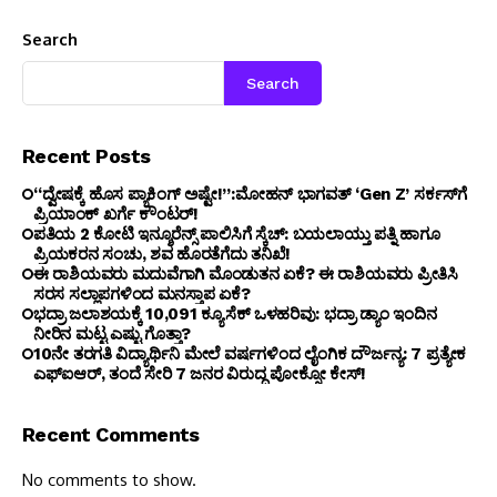
Search
Search
Recent Posts
“ದ್ವೇಷಕ್ಕೆ ಹೊಸ ಪ್ಯಾಕಿಂಗ್ ಅಷ್ಟೇ!”:ಮೋಹನ್ ಭಾಗವತ್‌ ‘Gen Z’ ಸರ್ಕಸ್‌ಗೆ
ಪ್ರಿಯಾಂಕ್ ಖರ್ಗೆ ಕೌಂಟರ್!
ಪತಿಯ ₹2 ಕೋಟಿ ಇನ್ಶೂರೆನ್ಸ್ ಪಾಲಿಸಿಗೆ ಸ್ಕೆಚ್: ಬಯಲಾಯ್ತು ಪತ್ನಿ ಹಾಗೂ
ಪ್ರಿಯಕರನ ಸಂಚು, ಶವ ಹೊರತೆಗೆದು ತನಿಖೆ!
ಈ ರಾಶಿಯವರು ಮದುವೆಗಾಗಿ ಮೊಂಡುತನ ಏಕೆ? ಈ ರಾಶಿಯವರು ಪ್ರೀತಿಸಿ
ಸರಸ ಸಲ್ಲಾಪಗಳಿಂದ ಮನಸ್ತಾಪ ಏಕೆ?
ಭದ್ರಾ ಜಲಾಶಯಕ್ಕೆ 10,091 ಕ್ಯೂಸೆಕ್ ಒಳಹರಿವು: ಭದ್ರಾ ಡ್ಯಾಂ ಇಂದಿನ
ನೀರಿನ ಮಟ್ಟ ಎಷ್ಟು ಗೊತ್ತಾ?
10ನೇ ತರಗತಿ ವಿದ್ಯಾರ್ಥಿನಿ ಮೇಲೆ ವರ್ಷಗಳಿಂದ ಲೈಂಗಿಕ ದೌರ್ಜನ್ಯ: 7 ಪ್ರತ್ಯೇಕ
ಎಫ್ಐಆರ್, ತಂದೆ ಸೇರಿ 7 ಜನರ ವಿರುದ್ಧ ಪೋಕ್ಸೋ ಕೇಸ್!
Recent Comments
No comments to show.