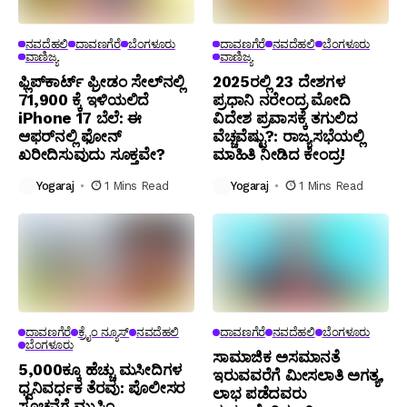
ನವದೆಹಲಿ
ದಾವಣಗೆರೆ
ಬೆಂಗಳೂರು
ದಾವಣಗೆರೆ
ನವದೆಹಲಿ
ಬೆಂಗಳೂರು
ವಾಣಿಜ್ಯ
ವಾಣಿಜ್ಯ
ಫ್ಲಿಪ್‌ಕಾರ್ಟ್ ಫ್ರೀಡಂ ಸೇಲ್‌ನಲ್ಲಿ
2025ರಲ್ಲಿ 23 ದೇಶಗಳ
₹71,900 ಕ್ಕೆ ಇಳಿಯಲಿದೆ
ಪ್ರಧಾನಿ ನರೇಂದ್ರ ಮೋದಿ
iPhone 17 ಬೆಲೆ: ಈ
ವಿದೇಶ ಪ್ರವಾಸಕ್ಕೆ ತಗುಲಿದ
ಆಫರ್‌ನಲ್ಲಿ ಫೋನ್
ವೆಚ್ಚವೆಷ್ಟು?: ರಾಜ್ಯಸಭೆಯಲ್ಲಿ
ಖರೀದಿಸುವುದು ಸೂಕ್ತವೇ?
ಮಾಹಿತಿ ನೀಡಿದ ಕೇಂದ್ರ!
Yogaraj
1 Mins Read
Yogaraj
1 Mins Read
ದಾವಣಗೆರೆ
ಕ್ರೈಂ ನ್ಯೂಸ್
ನವದೆಹಲಿ
ದಾವಣಗೆರೆ
ನವದೆಹಲಿ
ಬೆಂಗಳೂರು
ಬೆಂಗಳೂರು
ಸಾಮಾಜಿಕ ಅಸಮಾನತೆ
5,000ಕ್ಕೂ ಹೆಚ್ಚು ಮಸೀದಿಗಳ
ಇರುವವರೆಗೆ ಮೀಸಲಾತಿ ಅಗತ್ಯ,
ಧ್ವನಿವರ್ಧಕ ತೆರವು: ಪೊಲೀಸರ
ಲಾಭ ಪಡೆದವರು
ಸೂಚನೆಗೆ ಮುಸ್ಲಿಂ