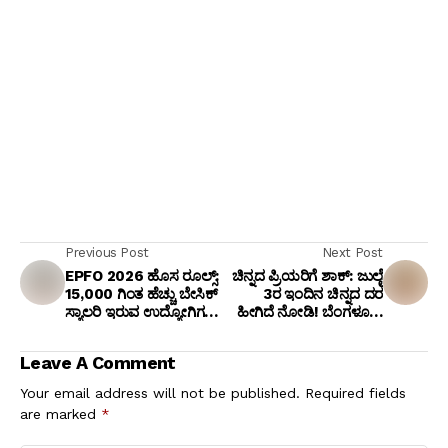
Previous Post
Next Post
EPFO 2026 ಹೊಸ ರೂಲ್ಸ್:
ಚಿನ್ನದ ಪ್ರಿಯರಿಗೆ ಶಾಕ್: ಜುಲೈ
₹15,000 ಗಿಂತ ಹೆಚ್ಚು ಬೇಸಿಕ್
3ರ ಇಂದಿನ ಚಿನ್ನದ ದರ
ಸ್ಯಾಲರಿ ಇರುವ ಉದ್ಯೋಗಿಗಳಿಗೆ
ಹೀಗಿದೆ ನೋಡಿ! ಬೆಂಗಳೂರು
ಬಿಗ್ ರಿಲೀಫ್! ನಿಯಮಗಳು
ಸೇರಿ ಪ್ರಮುಖ ನಗರಗಳ
ಇಲ್ಲಿವೆ
ಇಂದಿನ ರೇಟ್ ಇಲ್ಲಿದೆ.
Leave A Comment
Your email address will not be published.
Required fields
are marked
*