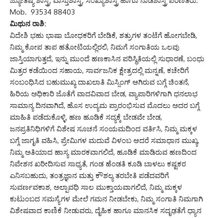
ಜ್ಯೋತಿಷ್ಯ ಶಾಸ್ತ್ರ, ವಾಸ್ತುಶಾಸ್ತ್ರ, ಸಂಖ್ಯಾಶಾಸ್ತ್ರ ಹಾಗೂ ನಾಡಿಶಾಸ್ತ್ರ ಪರಿಣಿತರು.
Mob. 93534 88403
ಮಿಥುನ ರಾಶಿ:
ವಿದೇಶಿ ಭಹು ಭಾಷಾ ಬೋಧಕರಿಗೆ ಬೇಡಿಕೆ, ಶತ್ರುಗಳ ತಂಟೆಗೆ ಹೋಗಬೇಡಿ,
ನಿಮ್ಮ ಕೋಪ ತಾಪ ಹತೋಟಿಯಲ್ಲಿರಲಿ, ನಿಮಗೆ ಸಂಗಾತಿಯ ಒಲವು
ಜಾಸ್ತಿಯಾಗುತ್ತದೆ, ಇನ್ನು ಮುಂದೆ ಹಣಕಾಸಿನ ಪರಿಸ್ಥಿತಿಯಲ್ಲಿ ಸುಧಾರಣೆ, ಬಂಧು
ಮಿತ್ರರ ಕಡೆಯಿಂದ ಸಹಾಯ, ಸಾರ್ವಜನಿಕ ಕ್ಷೇತ್ರದಲ್ಲಿ ಮನ್ನಣೆ, ಕಚೇರಿಗೆ
ಸಂಬಂಧಿಸಿದ ಬಹುಮುಖ್ಯ ದಾಖಲಾತಿ ಮಿಸ್ಸಿಂಗ್ ಆಗಿರುವ ಬಗ್ಗೆ ಚಿಂತನೆ,
ಹಿರಿಯ ಅಧಿಕಾರಿ ಜೊತೆಗೆ ವಾದವಿವಾದ ಬೇಡ, ವ್ಯಾಪಾರಿಗಳಿಗಾಗಿ ಧನಲಾಭ
ಸಾಮಾನ್ಯ ದಿನವಾಗಿದೆ, ಹೊಸ ಉದ್ಯಮ ಪ್ರಾರಂಭಿಸುವ ಮೊದಲು ಅದರ ಬಗ್ಗೆ
ಮಾಹಿತಿ ಪಡೆದುಕೊಳ್ಳಿ, ಹಣ ಹೂಡಿಕೆ ಸದ್ಯಕ್ಕೆ ಬೇಡವೇ ಬೇಡ,
ಜನಪ್ರತಿನಿಧಿಗಳಿಗೆ ವಿಶೇಷ ಸೂಚನೆ ಸಂಯಮದಿಂದ ವರ್ತಿಸಿ, ನಿಮ್ಮ ಮಕ್ಕಳ
ಬಗ್ಗೆ ಜಾಗೃತಿ ವಹಿಸಿ, ಪ್ರೇಮಿಗಳ ಮದುವೆ ವಿಳಂಬ ಆದರೆ ಸಮಾಧಾನ ಮುಖ್ಯ,
ನಿಮ್ಮ ಅತಿಯಾದ ಹಾಸ್ಯ ಮಾರಕವಾಗಲಿದೆ, ಹೂಡಿಕೆ ಮಾಡಿರುವ ಹಣದಿಂದ
ನಿವೇಶನ ಖರೀದಿಸುವ ಸಾಧ್ಯತೆ, ಗಂಡ ಹೆಂಡತಿ ಕೂಡಿ ಬಾಳಲು ಕಷ್ಟಕರ
ಎನಿಸಬಹುದು, ತಂತ್ರಜ್ಞಾನ ಮತ್ತು ಕೌಶಲ್ಯ ತರಬೇತಿ ಪಡೆದವರಿಗೆ
ಸುವರ್ಣವಕಾಶ, ಅಲ್ಪಾವಧಿ ಸಾಲ ಮುಕ್ತಾಯವಾಗಲಿದೆ, ನಿಮ್ಮ ಮಕ್ಕಳ
ಕುಟುಂಬದ ಸಮಸ್ಯೆಗಳ ಮೇಲೆ ಗಮನ ನೀಡಬೇಕು, ನಿಮ್ಮ ಸಂಗಾತಿ ನಿಮಗಾಗಿ
ವಿಶೇಷವಾದ ಕಾಣಿಕೆ ನೀಡುವರು, ದೈಹಿಕ ಹಾಗೂ ಮಾನಸಿಕ ಸದೃಢತೆಗೆ ಧ್ಯಾನ