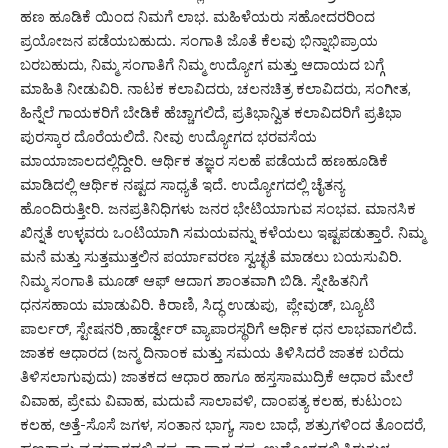
ಹಣ ಹೂಡಿಕೆ ಯಿಂದ ನಿಮಗೆ ಲಾಭ. ಮಹಿಳೆಯರು ಸಹೋದರರಿಂದ
ಪ್ರಯೋಜನ ಪಡೆಯಬಹುದು. ಸಂಗಾತಿ ಜೊತೆ ಕೆಲವು ಭಿನ್ನಾಭಿಪ್ರಾಯ
ಬರಬಹುದು, ನಿಮ್ಮ ಸಂಗಾತಿಗೆ ನಿಮ್ಮ ಉದ್ಯೋಗ ಮತ್ತು ಆದಾಯದ ಬಗ್ಗೆ
ಮಾಹಿತಿ ನೀಡುವಿರಿ. ನಾಟಕ ಕಲಾವಿದರು, ಚಲನಚಿತ್ರ ಕಲಾವಿದರು, ಸಂಗೀತ,
ಹಿನ್ನೆಲೆ ಗಾಯಕರಿಗೆ ಬೇಡಿಕೆ ಹೆಚ್ಚಾಗಲಿದೆ, ಪ್ರತಿಭಾನ್ವಿತ ಕಲಾವಿದರಿಗೆ ಪ್ರತಿಭಾ
ಪುರಸ್ಕಾರ ದೊರೆಯಲಿದೆ. ನೀವು ಉದ್ಯೋಗದ ಭರವಸೆಯ
ಮಾಯಾಜಾಲದಲ್ಲಿದ್ದೀರಿ. ಆರ್ಥಿಕ ತಜ್ಞರ ಸಲಹೆ ಪಡೆಯದೆ ಹಣಹೂಡಿಕೆ
ಮಾಡಿದಲ್ಲಿ ಆರ್ಥಿಕ ನಷ್ಟದ ಸಾಧ್ಯತೆ ಇದೆ. ಉದ್ಯೋಗದಲ್ಲಿ ಚೈತನ್ಯ
ಹೊಂದಿರುತ್ತೀರಿ. ಜನಪ್ರತಿನಿಧಿಗಳು ಜನರ ಭೇಟಿಯಾಗುವ ಸಂಭವ. ಮಾನಸಿಕ
ಖಿನ್ನತೆ ಉಳ್ಳವರು ಒಂಟಿಯಾಗಿ ಸಮಯವನ್ನು ಕಳೆಯಲು ಇಷ್ಟಪಡುತ್ತಾರೆ. ನಿಮ್ಮ
ಮನೆ ಮತ್ತು ಸುತ್ತಮುತ್ತಲಿನ ಪರ್ಯಾವರಣ ಸ್ವಚ್ಛತೆ ಮಾಡಲು ಬಯಸುವಿರಿ.
ನಿಮ್ಮ ಸಂಗಾತಿ ಮೂಡ್ ಆಫ್ ಆದಾಗ ಶಾಂತವಾಗಿ ಬಿಡಿ. ಸ್ನೇಹಿತನಿಗೆ
ಧನಸಹಾಯ ಮಾಡುವಿರಿ. ಕಿರಾಣಿ, ಸಿದ್ಧ ಉಡುಪು, ಪ್ಲೇವುಡ್, ಬ್ಯೂಟಿ
ಪಾರ್ಲರ್, ಸ್ಟೇಷನರಿ ,ಹಾರ್ಡ್ವೇರ್ ವ್ಯಾಪಾರಸ್ಥರಿಗೆ ಆರ್ಥಿಕ ಧನ ಲಾಭವಾಗಲಿದೆ.
ಜಾತಕ ಆಧಾರದ (ಜನ್ಮ ದಿನಾಂಕ ಮತ್ತು ಸಮಯ ತಿಳಿಸಿದರೆ ಜಾತಕ ಬರೆದು
ತಿಳಿಸಲಾಗುವುದು) ಜಾತಕದ ಆಧಾರ ಹಾಗೂ ಹಸ್ತಸಾಮುದ್ರಿಕೆ ಆಧಾರ ಮೇಲೆ
ವಿವಾಹ, ಪ್ರೇಮ ವಿವಾಹ, ಮದುವೆ ಸಾಲಾವಳಿ, ದಾಂಪತ್ಯ ಕಲಹ, ಕುಟುಂಬ
ಕಲಹ, ಅತ್ತೆ-ಸೊಸೆ ಜಗಳ, ಸಂತಾನ ಭಾಗ್ಯ, ಸಾಲ ಬಾಧೆ, ಶತ್ರುಗಳಿಂದ ತೊಂದರೆ,