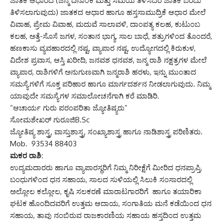
ಜಾತಕ ಆಧಾರದ (ಜನ್ಮ ದಿನಾಂಕ ಮತ್ತು ಸಮಯ ತಿಳಿಸಿದರೆ ಜಾತಕ ಬರೆದು
ತಿಳಿಸಲಾಗುವುದು) ಜಾತಕದ ಆಧಾರ ಹಾಗೂ ಹಸ್ತಸಾಮುದ್ರಿಕೆ ಆಧಾರ ಮೇಲೆ
ವಿವಾಹ, ಪ್ರೇಮ ವಿವಾಹ, ಮದುವೆ ಸಾಲಾವಳಿ, ದಾಂಪತ್ಯ ಕಲಹ, ಕುಟುಂಬ
ಕಲಹ, ಅತ್ತೆ-ಸೊಸೆ ಜಗಳ, ಸಂತಾನ ಭಾಗ್ಯ, ಸಾಲ ಬಾಧೆ, ಶತ್ರುಗಳಿಂದ ತೊಂದರೆ,
ಹಣಕಾಸು ವ್ಯವಹಾರದಲ್ಲಿ ನಷ್ಟ, ವ್ಯಾಪಾರ ನಷ್ಟ, ಉದ್ಯೋಗದಲ್ಲಿ ಕಿರುಕುಳ,
ವಿದೇಶ ಪ್ರವಾಸ, ಆಸ್ತಿ ಖರೀದಿ, ಜನವಶ ಧನವಶ, ಜನ್ಮ ರಾಶಿ ನಕ್ಷತ್ರಗಳ ಮೇಲೆ
ವ್ಯಾಪಾರ, ರಾಶಿಗಳಿಗೆ ಅನುಗುಣವಾಗಿ ಜನ್ಮರಾಶಿ ಹರಳು, ಇನ್ನು ಮುಂತಾದ
ಸಮಸ್ಯೆಗಳಿಗೆ ಸೂಕ್ತ ಪರಿಹಾರ ಹಾಗೂ ಮಾರ್ಗದರ್ಶನ ನೀಡಲಾಗುವುದು. ನಿಮ್ಮ
ಯಾವುದೇ ಸಮಸ್ಯೆಗಳ ಸಮಾಲೋಚನೆಗಾಗಿ ಕರೆ ಮಾಡಿರಿ.
“ಆಚಾರ್ಯ ಗುರು ಪರಂಪರಿತಾ ಜ್ಯೋತಿಷ್ಯರು”
ಸೋಮಶೇಖರ್ ಗುರೂಜಿB.Sc
ಜ್ಯೋತಿಷ್ಯ ಶಾಸ್ತ್ರ, ವಾಸ್ತುಶಾಸ್ತ್ರ, ಸಂಖ್ಯಾಶಾಸ್ತ್ರ ಹಾಗೂ ನಾಡಿಶಾಸ್ತ್ರ ಪರಿಣಿತರು.
Mob. 93534 88403
ಮಕರ ರಾಶಿ:
ಉದ್ಯಮದಾರರು ಹಾಗೂ ವ್ಯಾಪಾರಸ್ಥರಿಗೆ ನಿಮ್ಮ ನಿರೀಕ್ಷೆಗೆ ಮೀರಿದ ಧನಪ್ರಾಪ್ತಿ,
ಬಂಧುಗಳಿಂದ ಧನ ಸಹಾಯ, ಸಾಲದ ಸುಳಿಯಲ್ಲಿ ಸಿಲುಕಿ ಸಂಸಾರದಲ್ಲಿ
ಅಲ್ಲೋಲ ಕಲ್ಲೋಲ, ಕೃಷಿ ಸಲಕರಣೆ ಮಾರಾಟಗಾರರಿಗೆ ಹಾಗೂ ತಯಾರಿಕಾ
ಘಟಕ ಹೊಂದಿದವರಿಗೆ ಉತ್ತಮ ಆದಾಯ, ಸಂಗಾತಿಯ ಮನೆ ಕಡೆಯಿಂದ ಧನ
ಸಹಾಯ, ತಾವು ನಂಬಿರುವ ರಾಜಕಾರಣಿಯ ಸಹಾಯ ಹಸ್ತದಿಂದ ಉತ್ತಮ