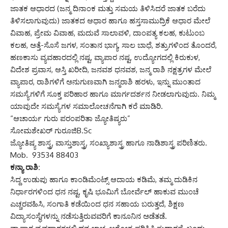
ಜಾತಕ ಆಧಾರದ (ಜನ್ಮ ದಿನಾಂಕ ಮತ್ತು ಸಮಯ ತಿಳಿಸಿದರೆ ಜಾತಕ ಬರೆದು
ತಿಳಿಸಲಾಗುವುದು) ಜಾತಕದ ಆಧಾರ ಹಾಗೂ ಹಸ್ತಸಾಮುದ್ರಿಕೆ ಆಧಾರ ಮೇಲೆ
ವಿವಾಹ, ಪ್ರೇಮ ವಿವಾಹ, ಮದುವೆ ಸಾಲಾವಳಿ, ದಾಂಪತ್ಯ ಕಲಹ, ಕುಟುಂಬ
ಕಲಹ, ಅತ್ತೆ-ಸೊಸೆ ಜಗಳ, ಸಂತಾನ ಭಾಗ್ಯ, ಸಾಲ ಬಾಧೆ, ಶತ್ರುಗಳಿಂದ ತೊಂದರೆ,
ಹಣಕಾಸು ವ್ಯವಹಾರದಲ್ಲಿ ನಷ್ಟ, ವ್ಯಾಪಾರ ನಷ್ಟ, ಉದ್ಯೋಗದಲ್ಲಿ ಕಿರುಕುಳ,
ವಿದೇಶ ಪ್ರವಾಸ, ಆಸ್ತಿ ಖರೀದಿ, ಜನವಶ ಧನವಶ, ಜನ್ಮ ರಾಶಿ ನಕ್ಷತ್ರಗಳ ಮೇಲೆ
ವ್ಯಾಪಾರ, ರಾಶಿಗಳಿಗೆ ಅನುಗುಣವಾಗಿ ಜನ್ಮರಾಶಿ ಹರಳು, ಇನ್ನು ಮುಂತಾದ
ಸಮಸ್ಯೆಗಳಿಗೆ ಸೂಕ್ತ ಪರಿಹಾರ ಹಾಗೂ ಮಾರ್ಗದರ್ಶನ ನೀಡಲಾಗುವುದು. ನಿಮ್ಮ
ಯಾವುದೇ ಸಮಸ್ಯೆಗಳ ಸಮಾಲೋಚನೆಗಾಗಿ ಕರೆ ಮಾಡಿರಿ.
“ಆಚಾರ್ಯ ಗುರು ಪರಂಪರಿತಾ ಜ್ಯೋತಿಷ್ಯರು”
ಸೋಮಶೇಖರ್ ಗುರೂಜಿB.Sc
ಜ್ಯೋತಿಷ್ಯ ಶಾಸ್ತ್ರ, ವಾಸ್ತುಶಾಸ್ತ್ರ, ಸಂಖ್ಯಾಶಾಸ್ತ್ರ ಹಾಗೂ ನಾಡಿಶಾಸ್ತ್ರ ಪರಿಣಿತರು.
Mob. 93534 88403
ಕನ್ಯಾ ರಾಶಿ:
ಸಿದ್ದ ಉಡುಪು ಹಾಗೂ ಕಾಂಡಿಮೆಂಟ್ಸ್ ಆದಾಯ ಕಡಿಮೆ, ತಮ್ಮ ದುಡಿಕಿನ
ನಿರ್ಧಾರಗಳಿಂದ ಧನ ನಷ್ಟ, ಕೃಷಿ ಭೂಮಿಗೆ ಬೋರ್ವೆಲ್ ಹಾಕುವ ಮುಂಚೆ
ಎಚ್ಚರವಹಿಸಿ, ಸಂಗಾತಿ ಕಡೆಯಿಂದ ಧನ ಸಹಾಯ ಬರುತ್ತದೆ, ಶಿಕ್ಷಣ
ವಿದ್ಯಾಸಂಸ್ಥೆಗಳನ್ನು ನಡೆಸುತ್ತಿರುವವರಿಗೆ ಕಾನೂನಿನ ಅಡೆತಡೆ.