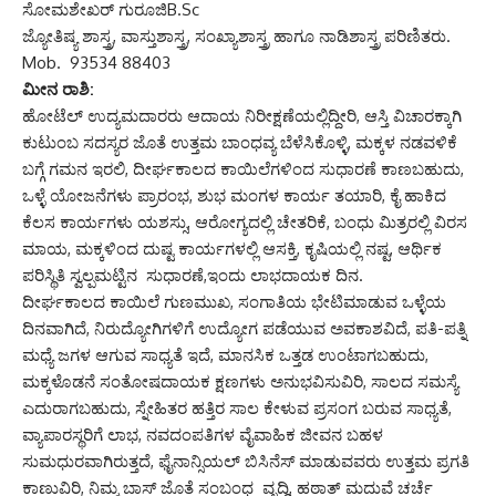
ಸೋಮಶೇಖರ್ ಗುರೂಜಿB.Sc
ಜ್ಯೋತಿಷ್ಯ ಶಾಸ್ತ್ರ, ವಾಸ್ತುಶಾಸ್ತ್ರ, ಸಂಖ್ಯಾಶಾಸ್ತ್ರ ಹಾಗೂ ನಾಡಿಶಾಸ್ತ್ರ ಪರಿಣಿತರು.
Mob. 93534 88403
ಮೀನ ರಾಶಿ:
ಹೋಟೆಲ್ ಉದ್ಯಮದಾರರು ಆದಾಯ ನಿರೀಕ್ಷಣೆಯಲ್ಲಿದ್ದೀರಿ, ಆಸ್ತಿ ವಿಚಾರಕ್ಕಾಗಿ
ಕುಟುಂಬ ಸದಸ್ಯರ ಜೊತೆ ಉತ್ತಮ ಬಾಂಧವ್ಯ ಬೆಳೆಸಿಕೊಳ್ಳಿ, ಮಕ್ಕಳ ನಡವಳಿಕೆ
ಬಗ್ಗೆ ಗಮನ ಇರಲಿ, ದೀರ್ಘಕಾಲದ ಕಾಯಿಲೆಗಳಿಂದ ಸುಧಾರಣೆ ಕಾಣಬಹುದು,
ಒಳ್ಳೆ ಯೋಜನೆಗಳು ಪ್ರಾರಂಭ, ಶುಭ ಮಂಗಳ ಕಾರ್ಯ ತಯಾರಿ, ಕೈ ಹಾಕಿದ
ಕೆಲಸ ಕಾರ್ಯಗಳು ಯಶಸ್ಸು, ಆರೋಗ್ಯದಲ್ಲಿ ಚೇತರಿಕೆ, ಬಂಧು ಮಿತ್ರರಲ್ಲಿ ವಿರಸ
ಮಾಯ, ಮಕ್ಕಳಿಂದ ದುಷ್ಟ ಕಾರ್ಯಗಳಲ್ಲಿ ಆಸಕ್ತಿ, ಕೃಷಿಯಲ್ಲಿ ನಷ್ಟ, ಆರ್ಥಿಕ
ಪರಿಸ್ಥಿತಿ ಸ್ವಲ್ಪಮಟ್ಟಿನ ಸುಧಾರಣೆ,ಇಂದು ಲಾಭದಾಯಕ ದಿನ.
ದೀರ್ಘಕಾಲದ ಕಾಯಿಲೆ ಗುಣಮುಖ, ಸಂಗಾತಿಯ ಭೇಟಿಮಾಡುವ ಒಳ್ಳೆಯ
ದಿನವಾಗಿದೆ, ನಿರುದ್ಯೋಗಿಗಳಿಗೆ ಉದ್ಯೋಗ ಪಡೆಯುವ ಅವಕಾಶವಿದೆ, ಪತಿ-ಪತ್ನಿ
ಮಧ್ಯೆ ಜಗಳ ಆಗುವ ಸಾಧ್ಯತೆ ಇದೆ, ಮಾನಸಿಕ ಒತ್ತಡ ಉಂಟಾಗಬಹುದು,
ಮಕ್ಕಳೊಡನೆ ಸಂತೋಷದಾಯಕ ಕ್ಷಣಗಳು ಅನುಭವಿಸುವಿರಿ, ಸಾಲದ ಸಮಸ್ಯೆ
ಎದುರಾಗಬಹುದು, ಸ್ನೇಹಿತರ ಹತ್ತಿರ ಸಾಲ ಕೇಳುವ ಪ್ರಸಂಗ ಬರುವ ಸಾಧ್ಯತೆ,
ವ್ಯಾಪಾರಸ್ಥರಿಗೆ ಲಾಭ, ನವದಂಪತಿಗಳ ವೈವಾಹಿಕ ಜೀವನ ಬಹಳ
ಸುಮಧುರವಾಗಿರುತ್ತದೆ, ಫೈನಾನ್ಸಿಯಲ್ ಬಿಸಿನೆಸ್ ಮಾಡುವವರು ಉತ್ತಮ ಪ್ರಗತಿ
ಕಾಣುವಿರಿ, ನಿಮ್ಮ ಬಾಸ್ ಜೊತೆ ಸಂಬಂಧ ವೃದ್ಧಿ, ಹಠಾತ್ ಮದುವೆ ಚರ್ಚೆ