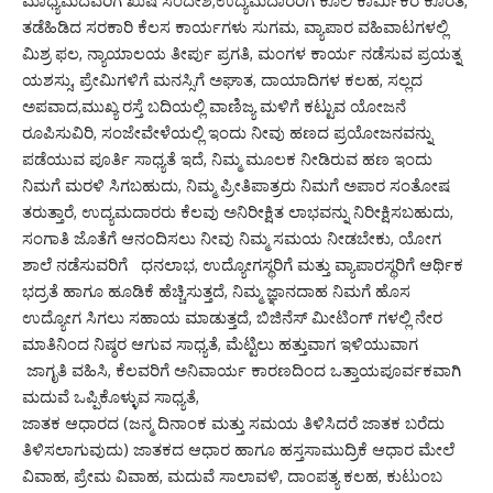
ಮಾಧ್ಯಮದವರಿಗೆ ಖುಷಿ ಸಂದೇಶ,ಉದ್ಯಮದಾರರಿಗೆ ಕೂಲಿ ಕಾರ್ಮಿಕರ ಕೊರತೆ,
ತಡೆಹಿಡಿದ ಸರಕಾರಿ ಕೆಲಸ ಕಾರ್ಯಗಳು ಸುಗಮ, ವ್ಯಾಪಾರ ವಹಿವಾಟಗಳಲ್ಲಿ
ಮಿಶ್ರ ಫಲ, ನ್ಯಾಯಾಲಯ ತೀರ್ಪು ಪ್ರಗತಿ, ಮಂಗಳ ಕಾರ್ಯ ನಡೆಸುವ ಪ್ರಯತ್ನ
ಯಶಸ್ಸು, ಪ್ರೇಮಿಗಳಿಗೆ ಮನಸ್ಸಿಗೆ ಅಘಾತ, ದಾಯಾದಿಗಳ ಕಲಹ, ಸಲ್ಲದ
ಅಪವಾದ,ಮುಖ್ಯ ರಸ್ತೆ ಬದಿಯಲ್ಲಿ ವಾಣಿಜ್ಯ ಮಳಿಗೆ ಕಟ್ಟುವ ಯೋಜನೆ
ರೂಪಿಸುವಿರಿ, ಸಂಜೇವೇಳೆಯಲ್ಲಿ ಇಂದು ನೀವು ಹಣದ ಪ್ರಯೋಜನವನ್ನು
ಪಡೆಯುವ ಪೂರ್ತಿ ಸಾಧ್ಯತೆ ಇದೆ, ನಿಮ್ಮ ಮೂಲಕ ನೀಡಿರುವ ಹಣ ಇಂದು
ನಿಮಗೆ ಮರಳಿ ಸಿಗಬಹುದು, ನಿಮ್ಮ ಪ್ರೀತಿಪಾತ್ರರು ನಿಮಗೆ ಅಪಾರ ಸಂತೋಷ
ತರುತ್ತಾರೆ, ಉದ್ಯಮದಾರರು ಕೆಲವು ಅನಿರೀಕ್ಷಿತ ಲಾಭವನ್ನು ನಿರೀಕ್ಷಿಸಬಹುದು,
ಸಂಗಾತಿ ಜೊತೆಗೆ ಆನಂದಿಸಲು ನೀವು ನಿಮ್ಮ ಸಮಯ ನೀಡಬೇಕು, ಯೋಗ
ಶಾಲೆ ನಡೆಸುವರಿಗೆ ಧನಲಾಭ, ಉದ್ಯೋಗಸ್ಥರಿಗೆ ಮತ್ತು ವ್ಯಾಪಾರಸ್ಥರಿಗೆ ಆರ್ಥಿಕ
ಭದ್ರತೆ ಹಾಗೂ ಹೂಡಿಕೆ ಹೆಚ್ಚಿಸುತ್ತದೆ, ನಿಮ್ಮ ಜ್ಞಾನದಾಹ ನಿಮಗೆ ಹೊಸ
ಉದ್ಯೋಗ ಸಿಗಲು ಸಹಾಯ ಮಾಡುತ್ತದೆ, ಬಿಜಿನೆಸ್ ಮೀಟಿಂಗ್ ಗಳಲ್ಲಿ ನೇರ
ಮಾತಿನಿಂದ ನಿಷ್ಠರ ಆಗುವ ಸಾಧ್ಯತೆ, ಮೆಟ್ಟಿಲು ಹತ್ತುವಾಗ ಇಳಿಯುವಾಗ
ಜಾಗೃತಿ ವಹಿಸಿ, ಕೆಲವರಿಗೆ ಅನಿವಾರ್ಯ ಕಾರಣದಿಂದ ಒತ್ತಾಯಪೂರ್ವಕವಾಗಿ
ಮದುವೆ ಒಪ್ಪಿಕೊಳ್ಳುವ ಸಾಧ್ಯತೆ,
ಜಾತಕ ಆಧಾರದ (ಜನ್ಮ ದಿನಾಂಕ ಮತ್ತು ಸಮಯ ತಿಳಿಸಿದರೆ ಜಾತಕ ಬರೆದು
ತಿಳಿಸಲಾಗುವುದು) ಜಾತಕದ ಆಧಾರ ಹಾಗೂ ಹಸ್ತಸಾಮುದ್ರಿಕೆ ಆಧಾರ ಮೇಲೆ
ವಿವಾಹ, ಪ್ರೇಮ ವಿವಾಹ, ಮದುವೆ ಸಾಲಾವಳಿ, ದಾಂಪತ್ಯ ಕಲಹ, ಕುಟುಂಬ