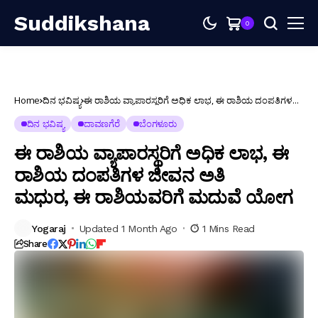
Suddikshana
0
Home
ದಿನ ಭವಿಷ್ಯ
ಈ ರಾಶಿಯ ವ್ಯಾಪಾರಸ್ಥರಿಗೆ ಅಧಿಕ ಲಾಭ, ಈ ರಾಶಿಯ ದಂಪತಿಗಳ
ಜೀವನ ಅತಿ ಮಧುರ, ಈ ರಾಶಿಯವರಿಗೆ ಮದುವೆ ಯೋಗ
ದಿನ ಭವಿಷ್ಯ
ದಾವಣಗೆರೆ
ಬೆಂಗಳೂರು
ಈ ರಾಶಿಯ ವ್ಯಾಪಾರಸ್ಥರಿಗೆ ಅಧಿಕ ಲಾಭ, ಈ
ರಾಶಿಯ ದಂಪತಿಗಳ ಜೀವನ ಅತಿ
ಮಧುರ, ಈ ರಾಶಿಯವರಿಗೆ ಮದುವೆ ಯೋಗ
Yogaraj
Updated 1 Month Ago
1 Mins Read
Share