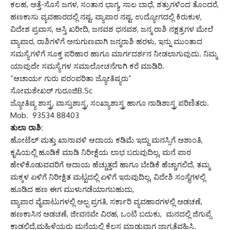
ಕಲಹ, ಅತ್ತೆ-ಸೊಸೆ ಜಗಳ, ಸಂತಾನ ಭಾಗ್ಯ, ಸಾಲ ಬಾಧೆ, ಶತ್ರುಗಳಿಂದ ತೊಂದರೆ,
ಹಣಕಾಸು ವ್ಯವಹಾರದಲ್ಲಿ ನಷ್ಟ, ವ್ಯಾಪಾರ ನಷ್ಟ, ಉದ್ಯೋಗದಲ್ಲಿ ಕಿರುಕುಳ,
ವಿದೇಶ ಪ್ರವಾಸ, ಆಸ್ತಿ ಖರೀದಿ, ಜನವಶ ಧನವಶ, ಜನ್ಮ ರಾಶಿ ನಕ್ಷತ್ರಗಳ ಮೇಲೆ
ವ್ಯಾಪಾರ, ರಾಶಿಗಳಿಗೆ ಅನುಗುಣವಾಗಿ ಜನ್ಮರಾಶಿ ಹರಳು, ಇನ್ನು ಮುಂತಾದ
ಸಮಸ್ಯೆಗಳಿಗೆ ಸೂಕ್ತ ಪರಿಹಾರ ಹಾಗೂ ಮಾರ್ಗದರ್ಶನ ನೀಡಲಾಗುವುದು. ನಿಮ್ಮ
ಯಾವುದೇ ಸಮಸ್ಯೆಗಳ ಸಮಾಲೋಚನೆಗಾಗಿ ಕರೆ ಮಾಡಿರಿ.
“ಆಚಾರ್ಯ ಗುರು ಪರಂಪರಿತಾ ಜ್ಯೋತಿಷ್ಯರು”
ಸೋಮಶೇಖರ್ ಗುರೂಜಿB.Sc
ಜ್ಯೋತಿಷ್ಯ ಶಾಸ್ತ್ರ, ವಾಸ್ತುಶಾಸ್ತ್ರ, ಸಂಖ್ಯಾಶಾಸ್ತ್ರ ಹಾಗೂ ನಾಡಿಶಾಸ್ತ್ರ ಪರಿಣಿತರು.
Mob. 93534 88403
ತುಲಾ ರಾಶಿ:
ಹೋಟೆಲ್ ಮತ್ತು ಖಾನಾವಳಿ ಆದಾಯ ಕಡಿಮೆ ಇದ್ದು ಮನಸ್ಸಿಗೆ ಅಶಾಂತಿ,
ಕೃಷಿಯಲ್ಲಿ ಹೂಡಿಕೆ ಮಾಡಿ ನಿರೀಕ್ಷೆಯ ಲಾಭ ಬರುವುದಿಲ್ಲ, ಮನೆ ಪಾಠ
ಹೇಳಿಕೊಡುವವರಿಗೆ ಆದಾಯ ಹೆಚ್ಚುತ್ತದೆ ಹಾಗೂ ಬೇಡಿಕೆ ಹೆಚ್ಚಾಗಲಿದೆ, ತಮ್ಮ
ಮಕ್ಕಳ ಏಳಿಗೆ ನಿರೀಕ್ಷಿತ ಮಟ್ಟದಲ್ಲಿ ಏಳಿಗೆ ಇರುವುದಿಲ್ಲ, ವಿದೇಶಿ ಸಂಸ್ಥೆಗಳಲ್ಲಿ
ಹೂಡಿದ ಹಣ ಈಗ ಮುಳುಗಡೆಯಾಗಬಹುದು,
ವ್ಯಾಪಾರ ವೈವಾಟುಗಳಲ್ಲಿ ಅಲ್ಪ ಪ್ರಗತಿ, ಸರ್ಕಾರಿ ವ್ಯವಹಾರಗಳಲ್ಲಿ ಅಡಚಣೆ,
ಹಣಕಾಸಿನ ಅಡಚಣೆ, ಜೀವನವೇ ವಿರಹ, ಒಂಟಿ ಬದುಕು, ಮನದಲ್ಲಿ ಜಿಗುಪ್ಸೆ
ಕಾಡಲಿದೆ,ಮಹಿಳೆಯರು ಮನೆಯಲ್ಲಿ ಕೆಲಸ ಮಾಡುವಾಗ ಜಾಗ್ರತೆವಹಿಸಿ.