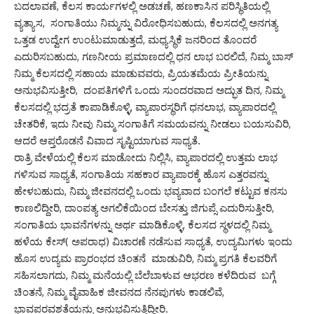
ಬದಲಾವಣೆ, ಕೆಲಸ ಕಾರ್ಯಗಳಲ್ಲಿ ಅಡಚಣೆ, ಹಣಕಾಸಿನ ಪರಿಸ್ಥಿತಿಯಲ್ಲಿ
ವ್ಯತ್ಯಾಸ, ಸಂಗಾತಿಯು ನಿಮ್ಮನ್ನು ವಿರೋಧಿಸಬಹುದು, ಕೆಲಸದಲ್ಲಿ ಅನಗತ್ಯ
ಒತ್ತಡ ಉದ್ವೇಗ ಉಂಟುಮಾಡುತ್ತದೆ, ಮಧ್ಯಸ್ಥಿಕೆ ಜನರಿಂದ ತೊಂದರೆ
ಎದುರಿಸಬಹುದು, ಗಣನೀಯ ಪ್ರಮಾಣದಲ್ಲಿ ಧನ ಲಾಭ ಬರಲಿದೆ, ನಿಮ್ಮ ಬಾಸ್
ನಿಮ್ಮ ಕೆಲಸದಲ್ಲಿ ಸಹಾಯ ಮಾಡುವವರು, ಪ್ರಿಯತಮೆಯ ಪ್ರೀತಿಯನ್ನು
ಅನುಭವಿಸುತ್ತೀರಿ, ದಂಪತಿಗಳಿಗೆ ಒಂದು ಸುಂದರವಾದ ಅದ್ಭುತ ದಿನ, ನಿಮ್ಮ
ಕೆಲಸದಲ್ಲಿ ಭದ್ರತೆ ಕಾಪಾಡಿಕೊಳ್ಳಿ, ವ್ಯಾಪಾರಸ್ಥರಿಗೆ ಧನಲಾಭ, ವ್ಯಾಪಾರದಲ್ಲಿ
ಚೇತರಿಕೆ, ಇದು ನೀವು ನಿಮ್ಮ ಸಂಗಾತಿಗೆ ಸಮಯವನ್ನು ನೀಡಲು ಬಯಸುವಿರಿ,
ಆದರೆ ಆಪ್ತರೊಡನೆ ವಿವಾದ ಸೃಷ್ಟಿಯಾಗುವ ಸಾಧ್ಯತೆ.
ರಾತ್ರಿ ವೇಳೆಯಲ್ಲಿ ಕೆಲಸ ಮಾಡೋದು ನಿಲ್ಲಿಸಿ, ವ್ಯಾಪಾರದಲ್ಲಿ ಉತ್ತಮ ಲಾಭ
ಗಳಿಸುವ ಸಾಧ್ಯತೆ, ಸಂಗಾತಿಯ ಸಹಕಾರ ವ್ಯಾಪಾರಕ್ಕೆ ಹೊಸ ಎತ್ತರವನ್ನು
ಹೇಳಬಹುದು, ನಿಮ್ಮ ಜೀವನದಲ್ಲಿ ಒಂದು ಭವ್ಯವಾದ ಬಂಗಲೆ ಕಟ್ಟುವ ಕನಸು
ಕಾಣಲಿದ್ದೀರಿ, ದಾಂಪತ್ಯ ಅಗಲಿಕೆಯಿಂದ ಬೇಸತ್ತು ಜಿಗುಪ್ಸೆ ಎದುರಿಸುತ್ತೀರಿ,
ಸಂಗಾತಿಯ ಭಾವನೆಗಳನ್ನು ಅರ್ಥ ಮಾಡಿಕೊಳ್ಳಿ, ಕೆಲಸದ ಸ್ಥಳದಲ್ಲಿ ನಿಮ್ಮ
ಹಳೆಯ ಕೇಸ್( ಅಪರಾಧ) ವಿಚಾರಣೆ ನಡೆಸುವ ಸಾಧ್ಯತೆ, ಉದ್ಯಮಿಗಳು ಇಂದು
ಹೊಸ ಉದ್ಯಮ ಪ್ರಾರಂಭದ ಚಿಂತನೆ ಮಾಡುವಿರಿ, ನಿಮ್ಮ ಪ್ರಗತಿ ಕೆಲವರಿಗೆ
ಸಹಿಸಲಾಗದು, ನಿಮ್ಮ ಮನೆಯಲ್ಲಿ ಬೆಲೆಬಾಳುವ ಆಭರಣ ಕಳೆದಿರುವ ಬಗ್ಗೆ
ಚಿಂತನೆ, ನಿಮ್ಮ ವೈವಾಹಿಕ ಜೀವನದ ನೆನಪುಗಳು ಕಾಡಲಿವೆ,
ಭಾವಪರವಶತೆಯನ್ನು ಅನುಭವಿಸುತ್ತಿದ್ದೀರಿ.