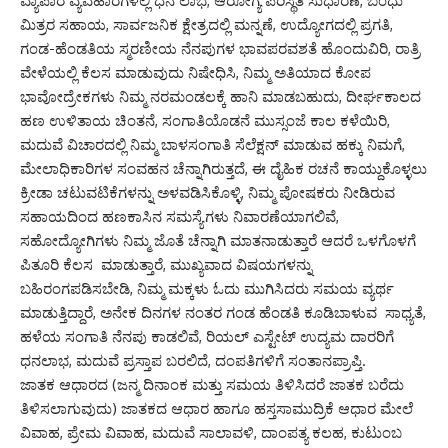
ವ್ಯಾಪಾರ ವ್ಯವಹಾರಗಳಲ್ಲಿ ಧನ ಲಾಭ, ಆರೋಗ್ಯ ಪರಿಸ್ಥಿತಿ ಸುಧಾರಣೆ, ಬಂಧು
ಮಿತ್ರರ ಸಹಾಯ, ಸಾರ್ವಜನಿಕ ಕ್ಷೇತ್ರದಲ್ಲಿ ಮನ್ನಣೆ, ಉದ್ಯೋಗದಲ್ಲಿ ಪ್ರಗತಿ,
ಗಂಡ-ಹೆಂಡತಿಯ ಸ್ಮರಣೀಯ ನೆನಪುಗಳ ಭಾವಪರವಶತೆ ಹೊಂದುವಿರಿ, ರಾತ್ರಿ
ವೇಳೆಯಲ್ಲಿ ಕೆಲಸ ಮಾಡುವುದು ನಿಷೇಧಿಸಿ, ನಿಮ್ಮ ಅತಿಯಾದ ಕೋಪ
ಭಾವೋದ್ರೇಕಗಳು ನಿಮ್ಮ ನರಮಂಡಲಕ್ಕೆ ಹಾನಿ ಮಾಡಬಹುದು, ದೀರ್ಘಕಾಲದ
ಹಣ ಉಳಿತಾಯ ಚಿಂತನೆ, ಸಂಗಾತಿಯೊಡನೆ ಮುಸ್ಸಂಜೆ ಕಾಲ ಕಳೆಯಿರಿ,
ಮದುವೆ ವಿಚಾರದಲ್ಲಿ ನಿಮ್ಮ ಬಾಳಸಂಗಾತಿ ಸೆಲೆಕ್ಷನ್ ಮಾಡುವ ಹಕ್ಕು ನಿಮಗೆ,
ಮೇಲಾಧಿಕಾರಿಗಳ ಸಂವಹನ ಚೆನ್ನಾಗಿರುತ್ತದೆ, ಈ ದೈಹಿಕ ರಚನೆ ಕಾಯ್ದುಕೊಳ್ಳಲು
ಕ್ರೀಡಾ ಚಟುವಟಿಕೆಗಳನ್ನು ಅಳವಡಿಸಿಕೊಳ್ಳಿ, ನಿಮ್ಮ ಪೋಷಕರು ನೀಡಿರುವ
ಸಹಾಯದಿಂದ ಹಣಕಾಸಿನ ಸಮಸ್ಯೆಗಳು ನಿವಾರಣೆಯಾಗಲಿವೆ,
ಸಹೋದ್ಯೋಗಿಗಳು ನಿಮ್ಮ ಜೊತೆ ಚೆನ್ನಾಗಿ ಮಾತನಾಡುತ್ತಾರೆ ಆದರೆ ಒಳಗೊಳಗೆ
ಪಿತೂರಿ ಕೆಲಸ ಮಾಡುತ್ತಾರೆ, ಮುಖ್ಯವಾದ ವಿಷಯಗಳನ್ನು
ಬಹಿರಂಗಪಡಿಸಬೇಡಿ, ನಿಮ್ಮ ಮಕ್ಕಳು ಓದು ಮುಗಿಸಿದರು ಸಮಯ ವ್ಯರ್ಥ
ಮಾಡುತ್ತಿದ್ದಾರೆ, ಅನೇಕ ದಿನಗಳ ನಂತರ ಗಂಡ ಹೆಂಡತಿ ಕೂಡಿಬಾಳುವ ಸಾಧ್ಯತೆ,
ಹಳೆಯ ಸಂಗಾತಿ ನೆನಪು ಕಾಡಲಿವೆ, ರಿಯಲ್ ಎಸ್ಟೇಟ್ ಉದ್ಯಮ ದಾರರಿಗೆ
ಧನಲಾಭ, ಮದುವೆ ಪ್ರಸ್ತಾಪ ಬರಲಿದೆ, ದಂಪತಿಗಳಿಗೆ ಸಂತಾನಪ್ರಾಪ್ತಿ.
ಜಾತಕ ಆಧಾರದ (ಜನ್ಮ ದಿನಾಂಕ ಮತ್ತು ಸಮಯ ತಿಳಿಸಿದರೆ ಜಾತಕ ಬರೆದು
ತಿಳಿಸಲಾಗುವುದು) ಜಾತಕದ ಆಧಾರ ಹಾಗೂ ಹಸ್ತಸಾಮುದ್ರಿಕೆ ಆಧಾರ ಮೇಲೆ
ವಿವಾಹ, ಪ್ರೇಮ ವಿವಾಹ, ಮದುವೆ ಸಾಲಾವಳಿ, ದಾಂಪತ್ಯ ಕಲಹ, ಕುಟುಂಬ