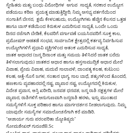
ಸ್ನೇಹಿತರು ಮತ್ತು ಬಂಧು ವಿರೋಧಿಗಳ ಆಗುವ ಸಾಧ್ಯತೆ, ಸರಕಾರ ಉದ್ಯೋಗ
ಪಡೆಯಲು ಕಠಿಣ ಪ್ರಯತ್ನ ಮಾಡುತ್ತಿದ್ದೀರಿ, ನಿಮ್ಮ ಅಸಭ್ಯ ವರ್ತನೆಯಿಂದ
ಸಂಗಾತಿಗೆ ಬೇಸರ, ಕ್ಷಮೆ ಕೇಳಬಹುದು, ಉದ್ಯೋಗಿಗಳು ಹೆಚ್ಚಿನ ಕೆಲಸದ ಒತ್ತಡ
ಹಾಗೂ ಬಾಸ್ ಕಡೆಯಿಂದ ಕಿರುಕುಳ ಎದುರಿಸುವ ಸಾಧ್ಯತೆ, ಒಂದೇ ಒಂದು
ದಿನದ ರಜೆಗಾಗಿ ಬೇಡಿಕೆ, ಕೆಲವರಿಗೆ ವರ್ಗಾವಣೆ ಬಯಸಿದವರಿಗೆ ಸೂಕ್ತ ಕಾಲ,
ಪ್ರಮೋಷನ್ ಅಡತಡೆ ಸಂಭವ, ಸಾರ್ವಜನಿಕ ಕ್ಷೇತ್ರದಲ್ಲಿ ಕರ್ತವ್ಯ ನಿರ್ವಹಿಸುವ
ಉದ್ಯೋಗಿಗಳಿಗೆ ಪ್ರಭಾವಿ ವ್ಯಕ್ತಿಗಳಿಂದ ಆತಂಕ ಎದುರಿಸುವ ಸಾಧ್ಯತೆ,
ಜಾತಕ ಆಧಾರದ (ಜನ್ಮ ದಿನಾಂಕ ಮತ್ತು ಸಮಯ ತಿಳಿಸಿದರೆ ಜಾತಕ ಬರೆದು
ತಿಳಿಸಲಾಗುವುದು) ಜಾತಕದ ಆಧಾರ ಹಾಗೂ ಹಸ್ತಸಾಮುದ್ರಿಕೆ ಆಧಾರ ಮೇಲೆ
ವಿವಾಹ, ಪ್ರೇಮ ವಿವಾಹ, ಮದುವೆ ಸಾಲಾವಳಿ, ದಾಂಪತ್ಯ ಕಲಹ, ಕುಟುಂಬ
ಕಲಹ, ಅತ್ತೆ-ಸೊಸೆ ಜಗಳ, ಸಂತಾನ ಭಾಗ್ಯ, ಸಾಲ ಬಾಧೆ, ಶತ್ರುಗಳಿಂದ ತೊಂದರೆ,
ಹಣಕಾಸು ವ್ಯವಹಾರದಲ್ಲಿ ನಷ್ಟ, ವ್ಯಾಪಾರ ನಷ್ಟ, ಉದ್ಯೋಗದಲ್ಲಿ ಕಿರುಕುಳ,
ವಿದೇಶ ಪ್ರವಾಸ, ಆಸ್ತಿ ಖರೀದಿ, ಜನವಶ ಧನವಶ, ಜನ್ಮ ರಾಶಿ ನಕ್ಷತ್ರಗಳ ಮೇಲೆ
ವ್ಯಾಪಾರ, ರಾಶಿಗಳಿಗೆ ಅನುಗುಣವಾಗಿ ಜನ್ಮರಾಶಿ ಹರಳು, ಇನ್ನು ಮುಂತಾದ
ಸಮಸ್ಯೆಗಳಿಗೆ ಸೂಕ್ತ ಪರಿಹಾರ ಹಾಗೂ ಮಾರ್ಗದರ್ಶನ ನೀಡಲಾಗುವುದು. ನಿಮ್ಮ
ಯಾವುದೇ ಸಮಸ್ಯೆಗಳ ಸಮಾಲೋಚನೆಗಾಗಿ ಕರೆ ಮಾಡಿರಿ.
“ಆಚಾರ್ಯ ಗುರು ಪರಂಪರಿತಾ ಜ್ಯೋತಿಷ್ಯರು”
ಸೋಮಶೇಖರ್ ಗುರೂಜಿB.Sc