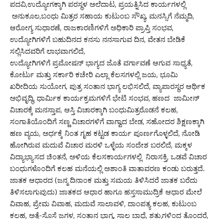
ಪದವಿ,ಉದ್ಯೋಗಕ್ಕಾಗಿ ಪರಸ್ಥಳ ಅಲೆದಾಟ, ಪ್ರಯತ್ನಿಸಿದ ಕಾರ್ಯಗಳಲ್ಲಿ
ಅನುಕೂಲ,ಬಂಧು ಮಿತ್ರರ ಸಹಾಯ ಕುಟುಂಬ ಸೌಖ್ಯ, ಮನಸ್ಸಿಗೆ ನೆಮ್ಮದಿ,
ಆರೋಗ್ಯ ಸುಧಾರಣೆ, ರಾಜಕಾರಣಿಗಳಿಗೆ ಅಧಿಕಾರಿ ಪ್ರಾಪ್ತಿ ಸಂಭವ,
ಉದ್ಯೋಗಿಗಳಿಗೆ ಬಹುದಿನದ ಕನಸು ನನಸಾಗುವ ದಿನ, ವೇತನ ಬೇಡಿಕೆ
ಸಲ್ಲಿಸಿದವರಿಗೆ ಲಾಭವಾಗಲಿದೆ,
ಉದ್ಯೋಗಿಗಳಿಗೆ ಪ್ರಮೋಷನ್ ಭಾಗ್ಯದ ಜೊತೆ ವರ್ಗಾವಣೆ ಆಗುವ ಸಾಧ್ಯತೆ,
ಕೋರ್ಟು ಮತ್ತು ಸರ್ಕಾರಿ ಕಚೇರಿ ಎಲ್ಲಾ ಕೆಲಸಗಳಲ್ಲಿ ಜಯ, ಭೂಮಿ
ಖರೀದಿಯ ಸುಯೋಗ, ಪುತ್ರ ಸಂತಾನ ಭಾಗ್ಯ ಲಭಿಸಲಿದೆ, ವ್ಯಾಪಾರಸ್ಥರ ಆರ್ಥಿಕ
ಅಭಿವೃದ್ಧಿ, ಧಾರ್ಮಿಕ ಕಾರ್ಯಕ್ರಮಗಳಿಗೆ ಭೇಟಿ ಸಂಭವ, ಹಣದ ಜಾಮೀನ್
ವಿಚಾರಕ್ಕೆ ಮನಸ್ತಾಪ, ಆಸ್ತಿ ವಿಚಾರಕ್ಕಾಗಿ ಬಂಧುಮಿತ್ರರೊಡನೆ ಕಲಹ,
ಸಂಗಾತಿಯೊಂದಿಗೆ ಸಣ್ಣ ವಿಚಾರಗಳಿಗೆ ವಾಗ್ವಾದ ಬೇಡ, ಸಹೋದರ ಶಿಕ್ಷಣಕ್ಕಾಗಿ
ಹಣ ವ್ಯಯ, ಅರ್ಧಕ್ಕೆ ನಿಂತ ಗೃಹ ಕಟ್ಟಡ ಕಾರ್ಯ ಪೂರ್ಣಗೊಳ್ಳಲಿದೆ, ನೋಡಿ
ಹೋಗಿರುವ ಮದುವೆ ವಿಚಾರ ಮರಳಿ ಒಳ್ಳೆಯ ಸಂದೇಶ ಬರಲಿದೆ, ಮಕ್ಕಳ
ವಿದ್ಯಾಭ್ಯಾಸದ ಚಿಂತನೆ, ಅಳಿಯ ಕೆಲಸಕಾರ್ಯಗಳಲ್ಲಿ ನಿರಾಸಕ್ತಿ, ಒಡವೆ ವಿಚಾರ
ಬಂಧುಗಳೊಂದಿಗೆ ಕಲಹ ಮನೆಯಲ್ಲಿ ಅಶಾಂತಿ ವಾತಾವರಣ ಕಂಡು ಬರುತ್ತದೆ.
ಜಾತಕ ಆಧಾರದ (ಜನ್ಮ ದಿನಾಂಕ ಮತ್ತು ಸಮಯ ತಿಳಿಸಿದರೆ ಜಾತಕ ಬರೆದು
ತಿಳಿಸಲಾಗುವುದು) ಜಾತಕದ ಆಧಾರ ಹಾಗೂ ಹಸ್ತಸಾಮುದ್ರಿಕೆ ಆಧಾರ ಮೇಲೆ
ವಿವಾಹ, ಪ್ರೇಮ ವಿವಾಹ, ಮದುವೆ ಸಾಲಾವಳಿ, ದಾಂಪತ್ಯ ಕಲಹ, ಕುಟುಂಬ
ಕಲಹ, ಅತ್ತೆ-ಸೊಸೆ ಜಗಳ, ಸಂತಾನ ಭಾಗ್ಯ, ಸಾಲ ಬಾಧೆ, ಶತ್ರುಗಳಿಂದ ತೊಂದರೆ,