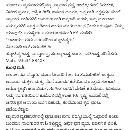
ಹಣಕಾಸು ವ್ಯವಹಾರದಲ್ಲಿ ನಷ್ಟ, ವ್ಯಾಪಾರ ನಷ್ಟ, ಉದ್ಯೋಗದಲ್ಲಿ ಕಿರುಕುಳ,
ವಿದೇಶ ಪ್ರವಾಸ, ಆಸ್ತಿ ಖರೀದಿ, ಜನವಶ ಧನವಶ, ಜನ್ಮ ರಾಶಿ ನಕ್ಷತ್ರಗಳ ಮೇಲೆ
ವ್ಯಾಪಾರ, ರಾಶಿಗಳಿಗೆ ಅನುಗುಣವಾಗಿ ಜನ್ಮರಾಶಿ ಹರಳು, ಇನ್ನು ಮುಂತಾದ
ಸಮಸ್ಯೆಗಳಿಗೆ ಸೂಕ್ತ ಪರಿಹಾರ ಹಾಗೂ ಮಾರ್ಗದರ್ಶನ ನೀಡಲಾಗುವುದು. ನಿಮ್ಮ
ಯಾವುದೇ ಸಮಸ್ಯೆಗಳ ಸಮಾಲೋಚನೆಗಾಗಿ ಕರೆ ಮಾಡಿರಿ.
“ಆಚಾರ್ಯ ಗುರು ಪರಂಪರಿತಾ ಜ್ಯೋತಿಷ್ಯರು”
ಸೋಮಶೇಖರ್ ಗುರೂಜಿB.Sc
ಜ್ಯೋತಿಷ್ಯ ಶಾಸ್ತ್ರ, ವಾಸ್ತುಶಾಸ್ತ್ರ, ಸಂಖ್ಯಾಶಾಸ್ತ್ರ ಹಾಗೂ ನಾಡಿಶಾಸ್ತ್ರ ಪರಿಣಿತರು.
Mob. 93534 88403
ಕುಂಭ ರಾಶಿ:
ಅಲಂಕಾರದ ವಸ್ತುಗಳ ಮಾರಾಟಗಾರರಿಗೆ ಹಾಗೂ ತಯಾರಿಕರಿಗೆ ಉತ್ತಮ
ಆದಾಯ, ಮಕ್ಕಳು ಮತ್ತು ಸೊಸೆಯಂದರ ಕಡೆಯಿಂದ ಉತ್ತಮ ಸಹಕಾರ,
ಆರೋಗ್ಯಕ್ಕಾಗಿ ಹಣ ಖರ್ಚು, ಸಂಗೀತಗಾರರಿಗೆ ಬೇಡಿಕೆ ಕಡಿಮೆಯಾಗಬಹುದು,
ನಿಮ್ಮ ಸಂಗಾತಿಯಿಂದ ಕುಟುಂಬದಲ್ಲಿ ಕಲಹಗಳು ಸೃಷ್ಟಿ, ಜುಜಾಟದಲ್ಲಿ
ಅನಿರೀಕ್ಷಿತ ಆದಾಯ ಲಭಿಸಬಹುದು, ತಂದೆಯಿಂದ ಕೃಷಿ ಭೂಮಿ
ಪಡೆಯಲಿದ್ದೀರಿ.
ವ್ಯಾಪಾರ ವ್ಯವಹಾರಗಳಲ್ಲಿ ಪ್ರಗತಿ,ಹಣಕಾಸು ಪರಿಸ್ಥಿತಿಯಲ್ಲಿ ಸುಧಾರಣೆ ಕಂಡು
ಬಂದರೂ ಸಾಲಗಾರರ ಕಾಟ ತಪ್ಪಿದ್ದಲ್ಲ, ಅಧಿಕ ಧನ ವ್ಯಯ ಮಾನಸಿಕ ಚಿಂತೆ,