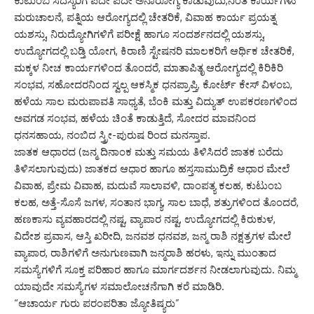
ಕುಟುಂಬ ಸದಸ್ಯರಿಗೆ ಪದೇ ಪದೇ ಅನಾರೋಗ್ಯ ಕಾಡುವುದು,ನಿಂತ ಕಾರ್ಯಗಳು
ಮರುಚಾಲನೆ, ಪತ್ನಿಯ ಆರೋಗ್ಯದಲ್ಲಿ ಚೇತರಿಕೆ, ವಿವಾಹ ಕಾರ್ಯ ಪ್ರಯತ್ನ
ಯಶಸ್ಸು, ನಿರುದ್ಯೋಗಿಗಳಿಗೆ ಪರೀಕ್ಷೆ ಹಾಗೂ ಸಂದರ್ಶನದಲ್ಲಿ ಯಶಸ್ಸು,
ಉದ್ಯೋಗದಲ್ಲಿ ಬಡ್ತಿ ಯೋಗ, ಕಿರಾಣಿ ಸ್ಟೇಷನರಿ ಮಾಲಕರಿಗೆ ಆರ್ಥಿಕ ಚೇತರಿಕೆ,
ಮಕ್ಕಳ ನೀಚ ಕಾರ್ಯಗಳಿಂದ ತೊಂದರೆ, ಮಾತಾಪಿತೃ ಆರೋಗ್ಯದಲ್ಲಿ ಕಿರಿಕಿರಿ
ಸಂಭವ, ಸಹೋದರನಿಂದ ಸ್ವಲ್ಪ ಆಕಸ್ಮಿಕ ಧನಪ್ರಾಪ್ತಿ, ಕೋರ್ಟ್ ಕೇಸ್ ವಿಳಂಬ,
ಹಳೆಯ ಸಾಲ ಮರುಪಾವತಿ ಸಾಧ್ಯತೆ, ಬೆಂಕಿ ಮತ್ತು ವಿದ್ಯುತ್ ಉಪಕರಣಗಳಿಂದ
ಅವಗಡ ಸಂಭವ, ಹಳೆಯ ಚಿಂತೆ ಕಾಡುತ್ತಿದೆ, ಸೋದರ ಮಾವನಿಂದ
ಧನಸಹಾಯ, ನಂಬಿದ ಸ್ತ್ರೀ-ಪುರುಷ ರಿಂದ ಮನಸ್ತಾಪ.
ಜಾತಕ ಆಧಾರದ (ಜನ್ಮ ದಿನಾಂಕ ಮತ್ತು ಸಮಯ ತಿಳಿಸಿದರೆ ಜಾತಕ ಬರೆದು
ತಿಳಿಸಲಾಗುವುದು) ಜಾತಕದ ಆಧಾರ ಹಾಗೂ ಹಸ್ತಸಾಮುದ್ರಿಕೆ ಆಧಾರ ಮೇಲೆ
ವಿವಾಹ, ಪ್ರೇಮ ವಿವಾಹ, ಮದುವೆ ಸಾಲಾವಳಿ, ದಾಂಪತ್ಯ ಕಲಹ, ಕುಟುಂಬ
ಕಲಹ, ಅತ್ತೆ-ಸೊಸೆ ಜಗಳ, ಸಂತಾನ ಭಾಗ್ಯ, ಸಾಲ ಬಾಧೆ, ಶತ್ರುಗಳಿಂದ ತೊಂದರೆ,
ಹಣಕಾಸು ವ್ಯವಹಾರದಲ್ಲಿ ನಷ್ಟ, ವ್ಯಾಪಾರ ನಷ್ಟ, ಉದ್ಯೋಗದಲ್ಲಿ ಕಿರುಕುಳ,
ವಿದೇಶ ಪ್ರವಾಸ, ಆಸ್ತಿ ಖರೀದಿ, ಜನವಶ ಧನವಶ, ಜನ್ಮ ರಾಶಿ ನಕ್ಷತ್ರಗಳ ಮೇಲೆ
ವ್ಯಾಪಾರ, ರಾಶಿಗಳಿಗೆ ಅನುಗುಣವಾಗಿ ಜನ್ಮರಾಶಿ ಹರಳು, ಇನ್ನು ಮುಂತಾದ
ಸಮಸ್ಯೆಗಳಿಗೆ ಸೂಕ್ತ ಪರಿಹಾರ ಹಾಗೂ ಮಾರ್ಗದರ್ಶನ ನೀಡಲಾಗುವುದು. ನಿಮ್ಮ
ಯಾವುದೇ ಸಮಸ್ಯೆಗಳ ಸಮಾಲೋಚನೆಗಾಗಿ ಕರೆ ಮಾಡಿರಿ.
“ಆಚಾರ್ಯ ಗುರು ಪರಂಪರಿತಾ ಜ್ಯೋತಿಷ್ಯರು”