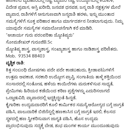
ಹಣಕಾಸು ವ್ಯವಹಾರದಲ್ಲಿ ನಷ್ಟ, ವ್ಯಾಪಾರ ನಷ್ಟ, ಉದ್ಯೋಗದಲ್ಲಿ ಕಿರುಕುಳ,
ವಿದೇಶ ಪ್ರವಾಸ, ಆಸ್ತಿ ಖರೀದಿ, ಜನವಶ ಧನವಶ, ಜನ್ಮ ರಾಶಿ ನಕ್ಷತ್ರಗಳ ಮೇಲೆ
ವ್ಯಾಪಾರ, ರಾಶಿಗಳಿಗೆ ಅನುಗುಣವಾಗಿ ಜನ್ಮರಾಶಿ ಹರಳು, ಇನ್ನು ಮುಂತಾದ
ಸಮಸ್ಯೆಗಳಿಗೆ ಸೂಕ್ತ ಪರಿಹಾರ ಹಾಗೂ ಮಾರ್ಗದರ್ಶನ ನೀಡಲಾಗುವುದು. ನಿಮ್ಮ
ಯಾವುದೇ ಸಮಸ್ಯೆಗಳ ಸಮಾಲೋಚನೆಗಾಗಿ ಕರೆ ಮಾಡಿರಿ.
“ಆಚಾರ್ಯ ಗುರು ಪರಂಪರಿತಾ ಜ್ಯೋತಿಷ್ಯರು”
ಸೋಮಶೇಖರ್ ಗುರೂಜಿB.Sc
ಜ್ಯೋತಿಷ್ಯ ಶಾಸ್ತ್ರ, ವಾಸ್ತುಶಾಸ್ತ್ರ, ಸಂಖ್ಯಾಶಾಸ್ತ್ರ ಹಾಗೂ ನಾಡಿಶಾಸ್ತ್ರ ಪರಿಣಿತರು.
Mob. 93534 88403
ವೃಶ್ಚಿಕ ರಾಶಿ:
ಕಿತ್ತ ಸಂಬಂಧಿ ದೋಷಗಳು ಪದೇ ಪದೇ ಕಾಡಬಹುದು, ಕ್ರೀಡಾಪಟುಗಳಿಗೆ
ಉತ್ತಮ ಅವಕಾಶ, ಸರಕಾರಿ ಉದ್ಯೋಗ ಪ್ರಾಪ್ತಿ, ಸಂಗಾತಿಯ ತಾಳ್ಮೆ ಶಕ್ತಿಯಿಂದ
ಸಂಸಾರದಲ್ಲಿ ಸಂತೋಷ, ಹಳೆಯ ಕಾಯಿಲೆಗಳು ಮರುಕಳಿಸುವ ಸಾಧ್ಯತೆ,
ಪ್ರೇಮಿಗಳು ಹಿರಿಯರ ಕಡೆಯಿಂದ ಕಠಿಣ ಪ್ರಶ್ನೆಗಳನ್ನು ಎದುರಿಸಲಾಗದೆ
ಒದ್ದಾಡುವಿರಿ, ವ್ಯಾಪಾರದಲ್ಲಿ ಇದ್ದಕ್ಕಿದ್ದಂತೆ ಹಿನ್ನಡೆ.
ಕೈಗಾರಿಕಾ ಉದ್ಯಮದಾರರಿಗೆ ಕೂಲಿ ಕಾರ್ಮಿಕರ ಸಮಸ್ಯೆ,ಆರೋಗ್ಯದ ಬಗ್ಗೆ ಜಾಗ್ರತೆ
ವಹಿಸಿ, ಪಾಲುದಾರಿಕೆ ಬಿಜಿನೆಸ್ನಲ್ಲಿ ಹಣಕಾಸಿನ ಬಗ್ಗೆ ಜಾಗ್ರತೆ ಇರಲಿ, ಕೆಲಸದ
ಸ್ಥಳದಲ್ಲಿ ಹಣ ಸ್ವೀಕರಿಸುವಾಗ ಜಾಗೃತಿ ವಹಿಸಿ, ಹೊಸ ಉದ್ಯಮ
ಪ್ರಾರಂಭಿಸುವುದು ಸದ್ಯಕ್ಕೆ ಬೇಡ, ಶುಭ ಮಂಗಳ ಕಾರ್ಯ ಮುಂದೂಡುವುದು