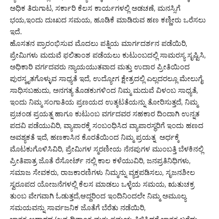
ಅಧಿಕ ತಿರುಗಾಟ, ಸರ್ಕಾರಿ ಕೆಲಸ ಕಾರ್ಯಗಳಲ್ಲಿ ಅಡಚಣೆ, ಮನಸ್ಸಿಗೆ
ಭಯ,ಇಂದು ದುಃಖದ ಸಮಯ, ಹೂಡಿಕೆ ಮಾಡಿರುವ ಹಣ ಕಣ್ಣೀರು ಒರೆಸಲು
ಇದೆ.
ಹೊಸತನ ಪ್ರಾರಂಭಿಸುವ ಮೊದಲು ಪತ್ನಿಯ ಮಾರ್ಗದರ್ಶನ ಪಡೆಯಿರಿ,
ಪ್ರೇಮಿಗಳು ಮದುವೆ ಫಲಿತಾಂಶ ಪಡೆಯಲು ಕುಟುಂಬದಲ್ಲಿ ಸಾಮರಸ್ಯ ಸೃಷ್ಟಿಸಿ,
ಅಧಿಕಾರಿ ವರ್ಗದವರು ನ್ಯಾಯಯುತವಾದ ಮತ್ತು ಉದಾರ ಪ್ರೀತಿಯಿಂದ
ಪುರಸ್ಕೃತಗೊಳ್ಳುವ ಸಾಧ್ಯತೆ ಇದೆ, ಉದ್ಯೋಗ ಕ್ಷೇತ್ರದಲ್ಲಿ ಎಲ್ಲದರಲ್ಲೂ ಮೇಲುಗೈ
ಸಾಧಿಸಬಹುದು, ಅನಗತ್ಯ ತೊಡಕುಗಳಿಂದ ನಿಮ್ಮ ಮದುವೆ ವಿಳಂಬ ಸಾಧ್ಯತೆ,
ಇಂದು ನಿಮ್ಮ ಸಂಗಾತಿಯ ಪ್ರಣಯದ ಉತ್ಕಟತೆಯನ್ನು ತೋರಿಸುತ್ತದೆ, ನಿಮ್ಮ
ಪ್ರಚಂಡ ಪ್ರಯತ್ನ ಹಾಗೂ ಕುಟುಂಬ ವರ್ಗದವರ ಸಹಕಾರ ದಿಂದಾಗಿ ಉನ್ನತ
ಪದವಿ ಪಡೆಯುವಿರಿ, ವ್ಯಾಪಾರಕ್ಕೆ ಸಂಬಂಧಿಸಿದ ವ್ಯಾಪಾರಸ್ಥರಿಗೆ ಇಂದು ಹಣದ
ಅವಶ್ಯಕತೆ ಇದೆ, ಹಣಕಾಸಿನ ಕೊರತೆಯಿಂದ ನಿಮ್ಮ ಪ್ರಯತ್ನ ಅರ್ಧಕ್ಕೆ
ಮೊಟಕುಗೊಳಿಸಿವಿರಿ, ಪ್ರೇಮಿಗಳ ಸ್ಮರಣೀಯ ನೆನಪುಗಳ ಮುಂಬತ್ತಿ ಬೆಳಕಿನಲ್ಲಿ
ಪ್ರೀತಿಪಾತ್ರ ಜೊತೆ ರೆಸೋರ್ಟ್ ನಲ್ಲಿ ಕಾಲ ಕಳೆಯುವಿರಿ, ಜನಪ್ರತಿನಿಧಿಗಳು,
ಸಮಾಜ ಸೇವಕರು, ರಾಜಕಾರಣಿಗಳು ನಿಮ್ಮನ್ನು ವ್ಯಕ್ತಪಡಿಸಲು, ಸೃಜನಶೀಲ
ಸ್ವರೂಪದ ಯೋಜನೆಗಳಲ್ಲಿ ಕೆಲಸ ಮಾಡಲು ಒಳ್ಳೆಯ ಸಮಯ, ಋತುಚಕ್ರ
ತುಂಬ ವೇಗವಾಗಿ ಓಡುತ್ತದೆ,ಆದ್ದರಿಂದ ಇಂದಿನಿಂದಲೇ ನಿಮ್ಮ ಅಮೂಲ್ಯ
ಸಮಯವನ್ನು ಸಾರ್ವಜನಿಕ ಜೊತೆಗೆ ಬೆರೆತು ನಡೆಯಿರಿ,