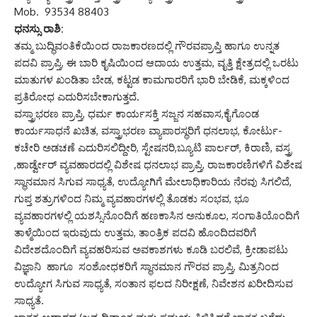
Mob. 93534 88403
ಧನಸ್ಸು ರಾಶಿ:
ತಮ್ಮ ಬುದ್ಧಿವಂತಿಕೆಯಿಂದ ರಾಜಕಾರಣದಲ್ಲಿ ಗೌರವಪ್ರಾಪ್ತಿ ಹಾಗೂ ಉನ್ನತ
ಪದವಿ ಪ್ರಾಪ್ತಿ, ಈ ಬಾರಿ ಕೃಷಿಯಿಂದ ಆದಾಯ ಉತ್ತಮ, ವೃತ್ತಿ ಕ್ಷೇತ್ರದಲ್ಲಿ ಒರಟು
ಮಾತುಗಳ ಖಂಡಿತಾ ಬೇಡ, ಕಟ್ಟಡ ಕಾಮಗಾರರಿಗೆ ಭಾರಿ ಬೇಡಿಕೆ, ಮಕ್ಕಳಿಂದ
ಪ್ರತಿರೋಧ ಎದುರಿಸಬೇಕಾಗುತ್ತದೆ.
ವಸ್ತ್ರಾಭರಣ ಪ್ರಾಪ್ತಿ, ಧರ್ಮ ಕಾರ್ಯಸಕ್ತಿ ಸಜ್ಜನ ಸಹವಾಸ,ಕೈಗೊಂಡ
ಕಾರ್ಯಸಾಧನೆ ಖಚಿತ, ವಸ್ತ್ರಾಭರಣ ವ್ಯಾಪಾರಸ್ಥರಿಗೆ ಧನಲಾಭ, ಕೋರ್ಟು-
ಕಚೇರಿ ಅಡಚಣೆ ಎದುರಿಸಲಿದ್ದೀರಿ, ಸ್ಟೇಷನರಿ,ಬ್ಯೂಟಿ ಪಾರ್ಲರ್, ಕಿರಾಣಿ, ವಸ್ತ್ರ
,ಹಾರ್ಡ್ವೇರ್ ವ್ಯವಹಾರದಲ್ಲಿ ವಿಶೇಷ ಧನಲಾಭ ಪ್ರಾಪ್ತಿ, ರಾಜಕಾರಣಿಗಳಿಗೆ ವಿಶೇಷ
ಸ್ಥಾನಮಾನ ಸಿಗುವ ಸಾಧ್ಯತೆ, ಉದ್ಯೋಗಿಗೆ ಮೇಲಾಧಿಕಾರಿಯ ನೆರವು ಸಿಗಲಿದೆ,
ಗುಪ್ತ ಶತ್ರುಗಳಿಂದ ನಿಮ್ಮ ವ್ಯವಹಾರಗಳಲ್ಲಿ ತೊಡಕು ಸಂಭವ, ಭೂ
ವ್ಯವಹಾರಗಳಲ್ಲಿ ಯಶಸ್ಸಿನೊಂದಿಗೆ ಹಣಕಾಸಿನ ಅನುಕೂಲ, ಸಂಗಾತಿಯೊಂದಿಗೆ
ತಾಳ್ಮೆಯಿಂದ ಇರುವುದು ಉತ್ತಮ, ತಾಂತ್ರಿಕ ಪದವಿ ಹೊಂದಿದವರಿಗೆ
ವಿದೇಶದೊಂದಿಗೆ ವ್ಯವಹರಿಸುವ ಅವಕಾಶಗಳು ಕೂಡಿ ಬರಲಿವೆ, ಕ್ರೀಡಾಪಟು
ವಿಜ್ಞಾನಿ ಹಾಗೂ ಸಂಶೋಧಕರಿಗೆ ಸ್ಥಾನಮಾನ ಗೌರವ ಪ್ರಾಪ್ತಿ, ಮಿತ್ರನಿಂದ
ಉದ್ಯೋಗ ಸಿಗುವ ಸಾಧ್ಯತೆ, ಸಂತಾನ ಫಲದ ನಿರೀಕ್ಷಣೆ, ನಿವೇಶನ ಖರೀದಿಸುವ
ಸಾಧ್ಯತೆ.