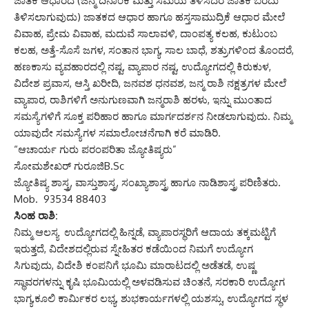
ಜಾತಕ ಆಧಾರದ (ಜನ್ಮ ದಿನಾಂಕ ಮತ್ತು ಸಮಯ ತಿಳಿಸಿದರೆ ಜಾತಕ ಬರೆದು
ತಿಳಿಸಲಾಗುವುದು) ಜಾತಕದ ಆಧಾರ ಹಾಗೂ ಹಸ್ತಸಾಮುದ್ರಿಕೆ ಆಧಾರ ಮೇಲೆ
ವಿವಾಹ, ಪ್ರೇಮ ವಿವಾಹ, ಮದುವೆ ಸಾಲಾವಳಿ, ದಾಂಪತ್ಯ ಕಲಹ, ಕುಟುಂಬ
ಕಲಹ, ಅತ್ತೆ-ಸೊಸೆ ಜಗಳ, ಸಂತಾನ ಭಾಗ್ಯ, ಸಾಲ ಬಾಧೆ, ಶತ್ರುಗಳಿಂದ ತೊಂದರೆ,
ಹಣಕಾಸು ವ್ಯವಹಾರದಲ್ಲಿ ನಷ್ಟ, ವ್ಯಾಪಾರ ನಷ್ಟ, ಉದ್ಯೋಗದಲ್ಲಿ ಕಿರುಕುಳ,
ವಿದೇಶ ಪ್ರವಾಸ, ಆಸ್ತಿ ಖರೀದಿ, ಜನವಶ ಧನವಶ, ಜನ್ಮ ರಾಶಿ ನಕ್ಷತ್ರಗಳ ಮೇಲೆ
ವ್ಯಾಪಾರ, ರಾಶಿಗಳಿಗೆ ಅನುಗುಣವಾಗಿ ಜನ್ಮರಾಶಿ ಹರಳು, ಇನ್ನು ಮುಂತಾದ
ಸಮಸ್ಯೆಗಳಿಗೆ ಸೂಕ್ತ ಪರಿಹಾರ ಹಾಗೂ ಮಾರ್ಗದರ್ಶನ ನೀಡಲಾಗುವುದು. ನಿಮ್ಮ
ಯಾವುದೇ ಸಮಸ್ಯೆಗಳ ಸಮಾಲೋಚನೆಗಾಗಿ ಕರೆ ಮಾಡಿರಿ.
“ಆಚಾರ್ಯ ಗುರು ಪರಂಪರಿತಾ ಜ್ಯೋತಿಷ್ಯರು”
ಸೋಮಶೇಖರ್ ಗುರೂಜಿB.Sc
ಜ್ಯೋತಿಷ್ಯ ಶಾಸ್ತ್ರ, ವಾಸ್ತುಶಾಸ್ತ್ರ, ಸಂಖ್ಯಾಶಾಸ್ತ್ರ ಹಾಗೂ ನಾಡಿಶಾಸ್ತ್ರ ಪರಿಣಿತರು.
Mob. 93534 88403
ಸಿಂಹ ರಾಶಿ:
ನಿಮ್ಮ ಆಲಸ್ಯ ಉದ್ಯೋಗದಲ್ಲಿ ಹಿನ್ನಡೆ, ವ್ಯಾಪಾರಸ್ಥರಿಗೆ ಆದಾಯ ತಕ್ಕಮಟ್ಟಿಗೆ
ಇರುತ್ತದೆ, ವಿದೇಶದಲ್ಲಿರುವ ಸ್ನೇಹಿತರ ಕಡೆಯಿಂದ ನಿಮಗೆ ಉದ್ಯೋಗ
ಸಿಗುವುದು, ವಿದೇಶಿ ಕಂಪನಿಗೆ ಭೂಮಿ ಮಾರಾಟದಲ್ಲಿ ಅಡೆತಡೆ, ಉಷ್ಣ
ಸ್ಥಾವರಗಳನ್ನು ಕೃಷಿ ಭೂಮಿಯಲ್ಲಿ ಅಳವಡಿಸುವ ಚಿಂತನೆ, ಸರಕಾರಿ ಉದ್ಯೋಗ
ಭಾಗ್ಯ,ಕೂಲಿ ಕಾರ್ಮಿಕರ ಲಭ್ಯ, ಶುಭಕಾರ್ಯಗಳಲ್ಲಿ ಯಶಸ್ಸು, ಉದ್ಯೋಗದ ಸ್ಥಳ