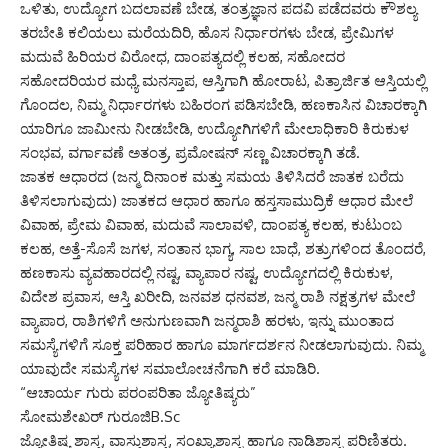
ಒಳಿತು, ಉದ್ಯೋಗ ಬದಲಾವಣೆ ಬೇಡ, ತಂತ್ರಜ್ಞಾನ ಪದವಿ ಪಡೆದವರು ಕೌಶಲ್ಯ
ತರಬೇತಿ ಕಲಿಯಲು ಮರೆಯದಿರಿ, ಹೊಸ ನಿರ್ಧಾರಗಳು ಬೇಡ, ಪ್ರೇಮಿಗಳ
ಮದುವೆ ಹಿರಿಯರ ವಿರೋಧ, ದಾಂಪತ್ಯದಲ್ಲಿ ಕಲಹ, ಸಹೋದರ
ಸಹೋದರಿಯರ ಮಧ್ಯೆ ಮನಸ್ತಾಪ, ಆಸ್ತಿಗಾಗಿ ಹೋರಾಟ, ಪಿತ್ರಾರ್ಜಿತ ಆಸ್ತಿಯಲ್ಲಿ
ಗೊಂದಲ, ನಿಮ್ಮ ನಿರ್ಧಾರಗಳು ಬಹಿರಂಗ ಪಡಿಸಬೇಡಿ, ಹಣಕಾಸಿನ ವಿಚಾರಕ್ಕಾಗಿ
ಯಾರಿಗೂ ಜಾಮೀನು ನೀಡಬೇಡಿ, ಉದ್ಯೋಗಿಗಳಿಗೆ ಮೇಲಾಧಿಕಾರಿ ಕಿರುಕುಳ
ಸಂಭವ, ವರ್ಗಾವಣೆ ಅತಂತ್ರ, ಪ್ರಮೋಷನ್ ಸಣ್ಣ ವಿಚಾರಕ್ಕಾಗಿ ತಡೆ.
ಜಾತಕ ಆಧಾರದ (ಜನ್ಮ ದಿನಾಂಕ ಮತ್ತು ಸಮಯ ತಿಳಿಸಿದರೆ ಜಾತಕ ಬರೆದು
ತಿಳಿಸಲಾಗುವುದು) ಜಾತಕದ ಆಧಾರ ಹಾಗೂ ಹಸ್ತಸಾಮುದ್ರಿಕೆ ಆಧಾರ ಮೇಲೆ
ವಿವಾಹ, ಪ್ರೇಮ ವಿವಾಹ, ಮದುವೆ ಸಾಲಾವಳಿ, ದಾಂಪತ್ಯ ಕಲಹ, ಕುಟುಂಬ
ಕಲಹ, ಅತ್ತೆ-ಸೊಸೆ ಜಗಳ, ಸಂತಾನ ಭಾಗ್ಯ, ಸಾಲ ಬಾಧೆ, ಶತ್ರುಗಳಿಂದ ತೊಂದರೆ,
ಹಣಕಾಸು ವ್ಯವಹಾರದಲ್ಲಿ ನಷ್ಟ, ವ್ಯಾಪಾರ ನಷ್ಟ, ಉದ್ಯೋಗದಲ್ಲಿ ಕಿರುಕುಳ,
ವಿದೇಶ ಪ್ರವಾಸ, ಆಸ್ತಿ ಖರೀದಿ, ಜನವಶ ಧನವಶ, ಜನ್ಮ ರಾಶಿ ನಕ್ಷತ್ರಗಳ ಮೇಲೆ
ವ್ಯಾಪಾರ, ರಾಶಿಗಳಿಗೆ ಅನುಗುಣವಾಗಿ ಜನ್ಮರಾಶಿ ಹರಳು, ಇನ್ನು ಮುಂತಾದ
ಸಮಸ್ಯೆಗಳಿಗೆ ಸೂಕ್ತ ಪರಿಹಾರ ಹಾಗೂ ಮಾರ್ಗದರ್ಶನ ನೀಡಲಾಗುವುದು. ನಿಮ್ಮ
ಯಾವುದೇ ಸಮಸ್ಯೆಗಳ ಸಮಾಲೋಚನೆಗಾಗಿ ಕರೆ ಮಾಡಿರಿ.
“ಆಚಾರ್ಯ ಗುರು ಪರಂಪರಿತಾ ಜ್ಯೋತಿಷ್ಯರು”
ಸೋಮಶೇಖರ್ ಗುರೂಜಿB.Sc
ಜ್ಯೋತಿಷ್ಯ ಶಾಸ್ತ್ರ, ವಾಸ್ತುಶಾಸ್ತ್ರ, ಸಂಖ್ಯಾಶಾಸ್ತ್ರ ಹಾಗೂ ನಾಡಿಶಾಸ್ತ್ರ ಪರಿಣಿತರು.