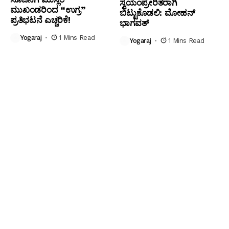
ಸ್ವಯಂಪ್ರೇರಿತರಾಗಿ
ಮುಖಂಡರಿಂದ “ಉಗ್ರ”
ಬಿಟ್ಟುಕೊಡಲಿ: ಮೋಹನ್
ಪ್ರತಿಭಟನೆ ಎಚ್ಚರಿಕೆ!
ಭಾಗವತ್
Yogaraj
1 Mins Read
Yogaraj
1 Mins Read