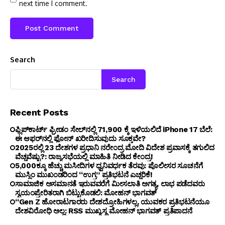
next time I comment.
Search
Search
Recent Posts
ಫ್ಲಿಪ್‌ಕಾರ್ಟ್ ಫ್ರೀಡಂ ಸೇಲ್‌ನಲ್ಲಿ ₹71,900 ಕ್ಕೆ ಇಳಿಯಲಿದೆ iPhone 17 ಬೆಲೆ:
ಈ ಆಫರ್‌ನಲ್ಲಿ ಫೋನ್ ಖರೀದಿಸುವುದು ಸೂಕ್ತವೇ?
2025ರಲ್ಲಿ 23 ದೇಶಗಳ ಪ್ರಧಾನಿ ನರೇಂದ್ರ ಮೋದಿ ವಿದೇಶ ಪ್ರವಾಸಕ್ಕೆ ತಗುಲಿದ
ವೆಚ್ಚವೆಷ್ಟು?: ರಾಜ್ಯಸಭೆಯಲ್ಲಿ ಮಾಹಿತಿ ನೀಡಿದ ಕೇಂದ್ರ!
5,000ಕ್ಕೂ ಹೆಚ್ಚು ಮಸೀದಿಗಳ ಧ್ವನಿವರ್ಧಕ ತೆರವು: ಪೊಲೀಸರ ಸೂಚನೆಗೆ
ಮುಸ್ಲಿಂ ಮುಖಂಡರಿಂದ “ಉಗ್ರ” ಪ್ರತಿಭಟನೆ ಎಚ್ಚರಿಕೆ!
ಸಾಮಾಜಿಕ ಅಸಮಾನತೆ ಇರುವವರೆಗೆ ಮೀಸಲಾತಿ ಅಗತ್ಯ, ಲಾಭ ಪಡೆದವರು
ಸ್ವಯಂಪ್ರೇರಿತರಾಗಿ ಬಿಟ್ಟುಕೊಡಲಿ: ಮೋಹನ್ ಭಾಗವತ್
“Gen Z ಹೋರಾಟಗಾರರು ದೇಶದ್ರೋಹಿಗಳಲ್ಲ, ಯುವಕರ ಪ್ರತಿಭಟನೆಯೂ
ದೇಶವಿರೋಧಿ ಅಲ್ಲ: RSS ಮುಖ್ಯಸ್ಥ ಮೋಹನ್ ಭಾಗವತ್ ಪ್ರತಿಪಾದನೆ