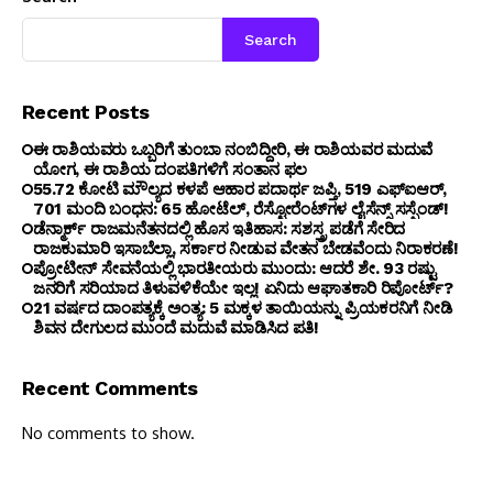
Search
Recent Posts
ಈ ರಾಶಿಯವರು ಒಬ್ಬರಿಗೆ ತುಂಬಾ ನಂಬಿದ್ದೀರಿ, ಈ ರಾಶಿಯವರ ಮದುವೆ
ಯೋಗ, ಈ ರಾಶಿಯ ದಂಪತಿಗಳಿಗೆ ಸಂತಾನ ಫಲ
₹55.72 ಕೋಟಿ ಮೌಲ್ಯದ ಕಳಪೆ ಆಹಾರ ಪದಾರ್ಥ ಜಪ್ತಿ, 519 ಎಫ್‌ಐಆರ್,
701 ಮಂದಿ ಬಂಧನ: 65 ಹೋಟೆಲ್, ರೆಸ್ಟೋರೆಂಟ್‌ಗಳ ಲೈಸೆನ್ಸ್ ಸಸ್ಪೆಂಡ್!
ಡೆನ್ಮಾರ್ಕ್ ರಾಜಮನೆತನದಲ್ಲಿ ಹೊಸ ಇತಿಹಾಸ: ಸಶಸ್ತ್ರ ಪಡೆಗೆ ಸೇರಿದ
ರಾಜಕುಮಾರಿ ಇಸಾಬೆಲ್ಲಾ, ಸರ್ಕಾರ ನೀಡುವ ವೇತನ ಬೇಡವೆಂದು ನಿರಾಕರಣೆ!
ಪ್ರೋಟೀನ್ ಸೇವನೆಯಲ್ಲಿ ಭಾರತೀಯರು ಮುಂದು: ಆದರೆ ಶೇ. 93 ರಷ್ಟು
ಜನರಿಗೆ ಸರಿಯಾದ ತಿಳುವಳಿಕೆಯೇ ಇಲ್ಲ! ಏನಿದು ಆಘಾತಕಾರಿ ರಿಪೋರ್ಟ್?
21 ವರ್ಷದ ದಾಂಪತ್ಯಕ್ಕೆ ಅಂತ್ಯ: 5 ಮಕ್ಕಳ ತಾಯಿಯನ್ನು ಪ್ರಿಯಕರನಿಗೆ ನೀಡಿ
ಶಿವನ ದೇಗುಲದ ಮುಂದೆ ಮದುವೆ ಮಾಡಿಸಿದ ಪತಿ!
Recent Comments
No comments to show.