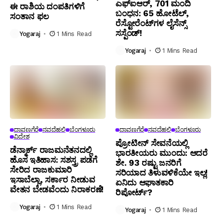
ಎಫ್‌ಐಆರ್, 701 ಮಂದಿ
ಈ ರಾಶಿಯ ದಂಪತಿಗಳಿಗೆ
ಬಂಧನ: 65 ಹೋಟೆಲ್,
ಸಂತಾನ ಫಲ
ರೆಸ್ಟೋರೆಂಟ್‌ಗಳ ಲೈಸೆನ್ಸ್
ಸಸ್ಪೆಂಡ್!
Yogaraj
1 Mins Read
Yogaraj
1 Mins Read
ದಾವಣಗೆರೆ
ನವದೆಹಲಿ
ಬೆಂಗಳೂರು
ದಾವಣಗೆರೆ
ನವದೆಹಲಿ
ಬೆಂಗಳೂರು
ವಿದೇಶ
ಪ್ರೋಟೀನ್ ಸೇವನೆಯಲ್ಲಿ
ಡೆನ್ಮಾರ್ಕ್ ರಾಜಮನೆತನದಲ್ಲಿ
ಭಾರತೀಯರು ಮುಂದು: ಆದರೆ
ಹೊಸ ಇತಿಹಾಸ: ಸಶಸ್ತ್ರ ಪಡೆಗೆ
ಶೇ. 93 ರಷ್ಟು ಜನರಿಗೆ
ಸೇರಿದ ರಾಜಕುಮಾರಿ
ಸರಿಯಾದ ತಿಳುವಳಿಕೆಯೇ ಇಲ್ಲ!
ಇಸಾಬೆಲ್ಲಾ, ಸರ್ಕಾರ ನೀಡುವ
ಏನಿದು ಆಘಾತಕಾರಿ
ವೇತನ ಬೇಡವೆಂದು ನಿರಾಕರಣೆ!
ರಿಪೋರ್ಟ್?
Yogaraj
1 Mins Read
Yogaraj
1 Mins Read