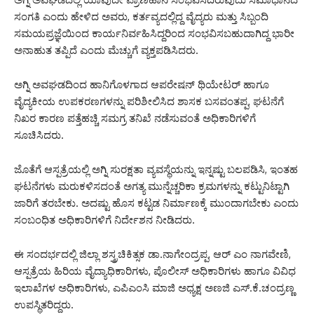
ಸಂಗತಿ ಎಂದು ಹೇಳಿದ ಅವರು, ಕರ್ತವ್ಯದಲ್ಲಿದ್ದ ವೈದ್ಯರು ಮತ್ತು ಸಿಬ್ಬಂದಿ
ಸಮಯಪ್ರಜ್ಞೆಯಿಂದ ಕಾರ್ಯನಿರ್ವಹಿಸಿದ್ದರಿಂದ ಸಂಭವಿಸಬಹುದಾಗಿದ್ದ ಭಾರೀ
ಅನಾಹುತ ತಪ್ಪಿದೆ ಎಂದು ಮೆಚ್ಚುಗೆ ವ್ಯಕ್ತಪಡಿಸಿದರು.
ಅಗ್ನಿ ಅವಘಡದಿಂದ ಹಾನಿಗೊಳಗಾದ ಆಪರೇಷನ್ ಥಿಯೇಟರ್ ಹಾಗೂ
ವೈದ್ಯಕೀಯ ಉಪಕರಣಗಳನ್ನು ಪರಿಶೀಲಿಸಿದ ಶಾಸಕ ಬಸವಂತಪ್ಪ, ಘಟನೆಗೆ
ನಿಖರ ಕಾರಣ ಪತ್ತೆಹಚ್ಚಿ ಸಮಗ್ರ ತನಿಖೆ ನಡೆಸುವಂತೆ ಅಧಿಕಾರಿಗಳಿಗೆ
ಸೂಚಿಸಿದರು.
ಜೊತೆಗೆ ಆಸ್ಪತ್ರೆಯಲ್ಲಿ ಅಗ್ನಿ ಸುರಕ್ಷತಾ ವ್ಯವಸ್ಥೆಯನ್ನು ಇನ್ನಷ್ಟು ಬಲಪಡಿಸಿ, ಇಂತಹ
ಘಟನೆಗಳು ಮರುಕಳಿಸದಂತೆ ಅಗತ್ಯ ಮುನ್ನೆಚ್ಚರಿಕಾ ಕ್ರಮಗಳನ್ನು ಕಟ್ಟುನಿಟ್ಟಾಗಿ
ಜಾರಿಗೆ ತರಬೇಕು. ಅದಷ್ಟು ಹೊಸ ಕಟ್ಟಡ ನಿರ್ಮಾಣಕ್ಕೆ ಮುಂದಾಗಬೇಕು ಎಂದು
ಸಂಬಂಧಿತ ಅಧಿಕಾರಿಗಳಿಗೆ ನಿರ್ದೇಶನ ನೀಡಿದರು.
ಈ ಸಂದರ್ಭದಲ್ಲಿ ಜಿಲ್ಲಾ ಶಸ್ತ್ರಚಿಕಿತ್ಸಕ ಡಾ.ನಾಗೇಂದ್ರಪ್ಪ, ಆರ್ ಎಂ ನಾಗವೇಣಿ,
ಆಸ್ಪತ್ರೆಯ ಹಿರಿಯ ವೈದ್ಯಾಧಿಕಾರಿಗಳು, ಪೊಲೀಸ್ ಅಧಿಕಾರಿಗಳು ಹಾಗೂ ವಿವಿಧ
ಇಲಾಖೆಗಳ ಅಧಿಕಾರಿಗಳು, ಎಪಿಎಂಸಿ ಮಾಜಿ ಅಧ್ಯಕ್ಷ ಅಣಜಿ ಎಸ್.ಕೆ.ಚಂದ್ರಣ್ಣ
ಉಪಸ್ಥಿತರಿದ್ದರು.