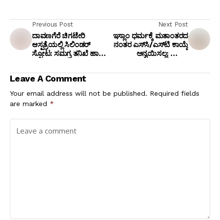
Previous Post
Next Post
ದಾವಣಗೆರೆ ಚಿಗಟೇರಿ
ಇಸ್ಲಾಂ ಧರ್ಮಕ್ಕೆ ಮತಾಂತರದ
ಆಸ್ಪತ್ರೆಯಲ್ಲಿ ಸಿಲಿಂಡರ್
ನಂತರ ಎಸ್‌ಸಿ/ಎಸ್‌ಟಿ ಕಾಯ್ದೆ
ಸ್ಫೋಟ: ಸಮಗ್ರ ತನಿಖೆ ಹಾಗೂ
ಅನ್ವಯಿಸಲ್ಲ: ಬಾಂಬೆ
ಜಿಲ್ಲಾ ಸರ್ಜನ್ ಅಮಾನತಿಗೆ
ಹೈಕೋರ್ಟ್ ಮಹತ್ವದ ತೀರ್ಪು!
SDPI ಆಗ್ರಹ
Leave A Comment
Your email address will not be published.
Required fields
are marked
*