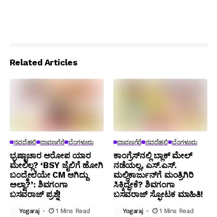
Related Articles
ನವದೆಹಲಿ
ದಾವಣಗೆರೆ
ಬೆಂಗಳೂರು
ದಾವಣಗೆರೆ
ನವದೆಹಲಿ
ಬೆಂಗಳೂರು
ಭ್ರಷ್ಟಾಚಾರ ಆರೋಪ ಯಾರ
ಕಾಂಗ್ರೆಸ್‌ನಲ್ಲಿ ಬ್ಲಾಕ್ ಮೇಲ್
ಮೇಲಿಲ್ಲ? ‘BSY ಜೈಲಿಗೆ ಹೋಗಿ
ನಡೆಯಲ್ಲ, ಎಸ್.ಎಸ್.
ಬಂದ್ಮೇಲೆಯೇ CM ಆಗಿದ್ದು
ಮಲ್ಲಿಕಾರ್ಜುನ್‌ಗೆ ಮಂತ್ರಿಗಿರಿ
ಅಲ್ವಾ?’: ಶಿವಗಂಗಾ
ಸಿಕ್ಕಿದ್ದೇಕೆ? ಶಿವಗಂಗಾ
ಬಸವರಾಜ್ ಪ್ರಶ್ನೆ!
ಬಸವರಾಜ್ ಸ್ಫೋಟಕ ಮಾಹಿತಿ!
Yogaraj
1 Mins Read
Yogaraj
1 Mins Read