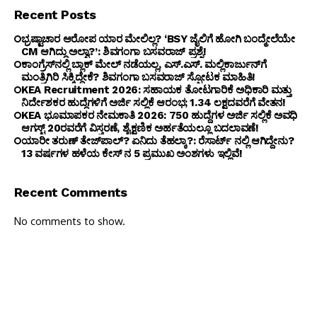
Recent Posts
ಭ್ರಷ್ಟಾಚಾರ ಆರೋಪ ಯಾರ ಮೇಲಿಲ್ಲ? ‘BSY ಜೈಲಿಗೆ ಹೋಗಿ ಬಂದ್ಮೇಲೆಯೇ
CM ಆಗಿದ್ದು ಅಲ್ವಾ?’: ಶಿವಗಂಗಾ ಬಸವರಾಜ್ ಪ್ರಶ್ನೆ!
ಕಾಂಗ್ರೆಸ್‌ನಲ್ಲಿ ಬ್ಲಾಕ್ ಮೇಲ್ ನಡೆಯಲ್ಲ, ಎಸ್.ಎಸ್. ಮಲ್ಲಿಕಾರ್ಜುನ್‌ಗೆ
ಮಂತ್ರಿಗಿರಿ ಸಿಕ್ಕಿದ್ದೇಕೆ? ಶಿವಗಂಗಾ ಬಸವರಾಜ್ ಸ್ಫೋಟಕ ಮಾಹಿತಿ!
KEA Recruitment 2026: ಸಹಾಯಕ ತೋಟಗಾರಿಕೆ ಅಧಿಕಾರಿ ಮತ್ತು
ನಿರ್ದೇಶಕರ ಹುದ್ದೆಗಳಿಗೆ ಅರ್ಜಿ ಸಲ್ಲಿಕೆ ಆರಂಭ; ₹1.34 ಲಕ್ಷದವರೆಗೆ ವೇತನ!
KEA ಭೂಮಾಪಕರ ನೇಮಕಾತಿ 2026: 750 ಹುದ್ದೆಗಳ ಅರ್ಜಿ ಸಲ್ಲಿಕೆ ಅವಧಿ
ಆಗಸ್ಟ್ 20ರವರೆಗೆ ವಿಸ್ತರಣೆ, ಶೈಕ್ಷಣಿಕ ಅರ್ಹತೆಯಲ್ಲೂ ಬದಲಾವಣೆ!
ಯಾರೀ ತರುಣ್ ತೇಜ್‌ಪಾಲ್? ಏನಿದು ತೆಹಲ್ಕಾ?: ರೆಸಾರ್ಟ್ ನಲ್ಲಿ ಆಗಿದ್ದೇನು?
13 ವರ್ಷಗಳ ಹಳೆಯ ಕೇಸ್ ನ 5 ಪ್ರಮುಖ ಅಂಶಗಳು ಇಲ್ಲಿವೆ!
Recent Comments
No comments to show.