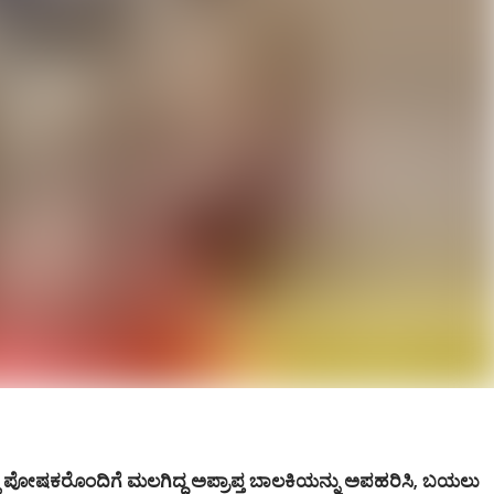
ೋಷಕರೊಂದಿಗೆ ಮಲಗಿದ್ದ ಅಪ್ರಾಪ್ತ ಬಾಲಕಿಯನ್ನು ಅಪಹರಿಸಿ, ಬಯಲು