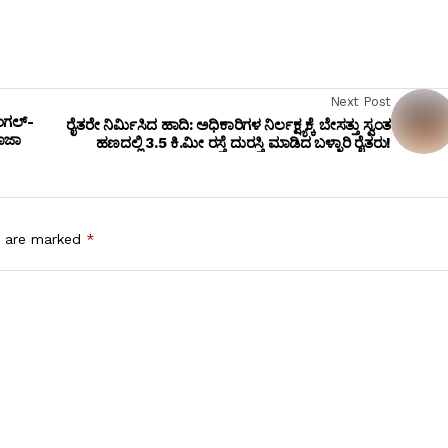
Next Post
ಂಗಲ್-
ರೈತರೇ ನಿರ್ಮಿಸಿದ ಹಾದಿ: ಅಧಿಕಾರಿಗಳ ನಿರ್ಲಕ್ಷ್ಯಕ್ಕೆ ಬೇಸತ್ತು ಸ್ವಂತ
ಪೂಜಾ
ಹಣದಲ್ಲಿ 3.5 ಕಿ.ಮೀ ರಸ್ತೆ ದುರಸ್ತಿ ಮಾಡಿದ ಬಳ್ಳಾರಿ ರೈತರು!
s are marked
*