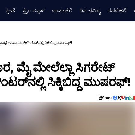
ಕ್ರೀಡೆ
ಕ್ರೈಂ ನ್ಯೂಸ್
ದಾವಣಗೆರೆ
ದಿನ ಭವಿಷ್ಯ
ನವದೆಹಲಿ
ುಟ್ಟ ಗಾಯ: ಎನ್‌ಕೌಂಟರ್‌ನಲ್ಲಿ ಸಿಕ್ಕಿಬಿದ್ದ ಮುಷರಫ್!
ಚಾರ, ಮೈ ಮೇಲೆಲ್ಲಾ ಸಿಗರೇಟ್
ರ್‌ನಲ್ಲಿ ಸಿಕ್ಕಿಬಿದ್ದ ಮುಷರಫ್!
Share