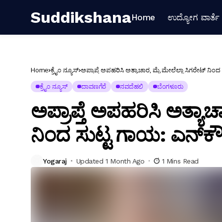
Suddikshana
Home
ಉದ್ಯೋಗ ವಾರ್ತೆ
Home
ಕ್ರೈಂ ನ್ಯೂಸ್
ಅಪ್ರಾಪ್ತೆ ಅಪಹರಿಸಿ ಅತ್ಯಾಚಾರ, ಮೈ ಮೇಲೆಲ್ಲಾ ಸಿಗರೇಟ್ ನಿಂದ ಸ
ಕ್ರೈಂ ನ್ಯೂಸ್
ದಾವಣಗೆರೆ
ನವದೆಹಲಿ
ಬೆಂಗಳೂರು
ಅಪ್ರಾಪ್ತೆ ಅಪಹರಿಸಿ ಅತ್ಯಾ
ನಿಂದ ಸುಟ್ಟ ಗಾಯ: ಎನ್‌ಕೌಂಟ
Yogaraj
Updated 1 Month Ago
1 Mins Read