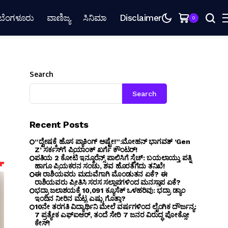
ಬೆಂಗಳೂರು
ವಾಣಿಜ್ಯ
ಸಿನಿಮಾ
Disclaimer
0
Search
Search
Recent Posts
“ದ್ವೇಷಕ್ಕೆ ಹೊಸ ಪ್ಯಾಕಿಂಗ್ ಅಷ್ಟೇ!”:ಮೋಹನ್ ಭಾಗವತ್‌ ‘Gen
Z’ ಸರ್ಕಸ್‌ಗೆ ಪ್ರಿಯಾಂಕ್ ಖರ್ಗೆ ಕೌಂಟರ್!
ಪತಿಯ ₹2 ಕೋಟಿ ಇನ್ಶೂರೆನ್ಸ್ ಪಾಲಿಸಿಗೆ ಸ್ಕೆಚ್: ಬಯಲಾಯ್ತು ಪತ್ನಿ
ಹಾಗೂ ಪ್ರಿಯಕರನ ಸಂಚು, ಶವ ಹೊರತೆಗೆದು ತನಿಖೆ!
ಈ ರಾಶಿಯವರು ಮದುವೆಗಾಗಿ ಮೊಂಡುತನ ಏಕೆ? ಈ
ರಾಶಿಯವರು ಪ್ರೀತಿಸಿ ಸರಸ ಸಲ್ಲಾಪಗಳಿಂದ ಮನಸ್ತಾಪ ಏಕೆ?
ಭದ್ರಾ ಜಲಾಶಯಕ್ಕೆ 10,091 ಕ್ಯೂಸೆಕ್ ಒಳಹರಿವು: ಭದ್ರಾ ಡ್ಯಾಂ
ಇಂದಿನ ನೀರಿನ ಮಟ್ಟ ಎಷ್ಟು ಗೊತ್ತಾ?
10ನೇ ತರಗತಿ ವಿದ್ಯಾರ್ಥಿನಿ ಮೇಲೆ ವರ್ಷಗಳಿಂದ ಲೈಂಗಿಕ ದೌರ್ಜನ್ಯ:
7 ಪ್ರತ್ಯೇಕ ಎಫ್ಐಆರ್, ತಂದೆ ಸೇರಿ 7 ಜನರ ವಿರುದ್ಧ ಪೋಕ್ಸೋ
ಕೇಸ್!