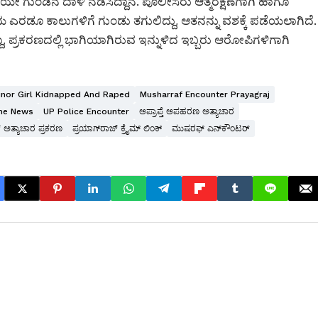
ೇ ಗುಂಡಿನ ದಾಳಿ ನಡೆಸಿದ್ದಾನೆ. ಪೊಲೀಸರು ಆತ್ಮರಕ್ಷಣೆಗಾಗಿ ಹಾಗೂ
 ಎರಡೂ ಕಾಲುಗಳಿಗೆ ಗುಂಡು ತಗುಲಿದ್ದು, ಆತನನ್ನು ವಶಕ್ಕೆ ಪಡೆಯಲಾಗಿದೆ.
, ಪ್ರಕರಣದಲ್ಲಿ ಭಾಗಿಯಾಗಿರುವ ಇನ್ನುಳಿದ ಇಬ್ಬರು ಆರೋಪಿಗಳಿಗಾಗಿ
inor Girl Kidnapped And Raped
Musharraf Encounter Prayagraj
me News
UP Police Encounter
ಅಪ್ರಾಪ್ತೆ ಅಪಹರಣ ಅತ್ಯಾಚಾರ
್ ಅತ್ಯಾಚಾರ ಪ್ರಕರಣ
ಪ್ರಯಾಗ್‌ರಾಜ್ ಕ್ರೈಮ್ ಲಿಂಕ್
ಮುಷರಫ್ ಎನ್‌ಕೌಂಟರ್