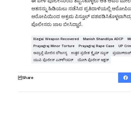
ಈ ವೇಳೆ ಪೊಲೀಸರಿಂದ ತಪ್ಪಿಸಿಕೊಳ್ಳಲು ಆತ ಅವರ ಮೇಲೆಯ
ಆತನನ್ನು ಹಿಡಿಯಲು ನಡೆಸಿದ ಪ್ರತಿದಾಳಿಯಲ್ಲಿ ಆರೋಪಿಯ
ಆರೋಪಿಯಿಂದ ಅಕ್ರಮ ಪಿಸ್ತೂಲ್ ವಶಪಡಿಸಿಕೊಳ್ಳಲಾಗಿದ್ದು
ಪೊಲೀಸರು ಜಾಲ ಬೀಸಿದ್ದಾರೆ.
Illegal Weapon Recovered
Manish Shandilya ADCP
M
Prayagraj Minor Torture
Prayagraj Rape Case
UP Cri
ಅಪ್ರಾಪ್ತೆ ಮೇಲಿನ ದೌರ್ಜನ್ಯ
ಉತ್ತರ ಪ್ರದೇಶ ಕ್ರೈಮ್ ನ್ಯೂಸ್
ಪ್ರಯಾಗ್‌ರಾಜ
ಯುಪಿ ಪೊಲೀಸ್ ಎನ್‌ಕೌಂಟರ್
ಯೋಗಿ ಪೊಲೀಸ್ ಆಕ್ಷನ್
Share