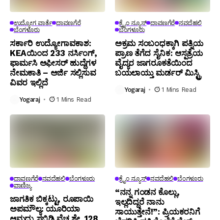
ಉದ್ಯೋಗ ವಾರ್ತೆ
ದಾವಣಗೆರೆ
ಕ್ರೈಂ ನ್ಯೂಸ್
ದಾವಣಗೆರೆ
ನವದೆಹಲಿ
ಬೆಂಗಳೂರು
ಬೆಂಗಳೂರು
ಸರ್ಕಾರಿ ಉದ್ಯೋಗಾವಕಾಶ:
ಅಕ್ರಮ ಸಂಬಂಧಕ್ಕಾಗಿ ಪತ್ನಿಯ
KEAಯಿಂದ 233 ನರ್ಸಿಂಗ್,
ಪ್ರಾಣ ತೆಗೆದ ಸೈನಿಕ: ಆಸ್ಪತ್ರೆಯ
ಫಾರ್ಮಸಿ ಆಫೀಸರ್ ಹುದ್ದೆಗಳ
ವೈದ್ಯರ ಜಾಗರೂಕತೆಯಿಂದ
ನೇಮಕಾತಿ – ಅರ್ಜಿ ಸಲ್ಲಿಸುವ
ಬಯಲಾಯ್ತು ಮರ್ಡರ್ ಮಿಸ್ಟ್ರಿ
ವಿವರ ಇಲ್ಲಿದೆ
Yogaraj
1 Mins Read
Yogaraj
1 Mins Read
ದಾವಣಗೆರೆ
ನವದೆಹಲಿ
ಬೆಂಗಳೂರು
ಕ್ರೈಂ ನ್ಯೂಸ್
ನವದೆಹಲಿ
ಬೆಂಗಳೂರು
ವಾಣಿಜ್ಯ
“ನನ್ನ ಗಂಡನ ಕೊಲ್ಲು,
ಜಾಗತಿಕ ಬಿಕ್ಕಟ್ಟು, ರೂಪಾಯಿ
ಇಲ್ಲದಿದ್ದರೆ ನಾನು
ಅಪಮೌಲ್ಯ: ಯೂರಿಯಾ
ಸಾಯುತ್ತೇನೆ!”: ಪ್ರಿಯಕರನಿಗೆ
ಆಮದು ಸಬ್ಸಿಡಿ ವೆಚ್ಚ ಶೇ. 128