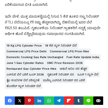
ಏರಿಕೆಯಾಗುವ ಭೀತಿ ಎದುರಾಗಿದೆ.
ಇದೇ ವೇಳೆ, ಮುಕ್ತ ಮಾರುಕಟ್ಟೆಯಲ್ಲಿ ಸಿಗುವ 5 ಕೆಜಿ ತೂಕದ ಸಣ್ಣ ಸಿಲಿಂಡರ್
(FTL) ಬೆಲೆಯಲ್ಲೂ ₹11 ರಷ್ಟು ಹೆಚ್ಚಳವಾಗಿದ್ದು, ದೆಹಲಿಯಲ್ಲಿ ಇದರ ಬೆಲೆ
₹821.50 ತಲುಪಿದೆ. ಗೃಹಬಳಕೆಯ ಸಿಲಿಂಡರ್ ಗ್ರಾಹಕರಿಗೆ ಸದ್ಯಕ್ಕೆ ಯಾವುದೇ
ಆರ್ಥಿಕ ಹೊರೆ ಬಿದ್ದಿಲ್ಲದಿರುವುದು ಸಮಾಧಾನದ ಸಂಗತಿಯಾಗಿದೆ.
19 Kg LPG Cylinder Price
19 ಕೆಜಿ ಗ್ಯಾಸ್ ಸಿಲಿಂಡರ್ ಬೆಲೆ
Commercial LPG Price Delhi
Commercial LPG Price Hike
Domestic Cooking Gas Rate Unchanged
Fuel Rate Update India
June 1 Gas Cylinder Rates
OMC Price Revision 2026
Restaurant Gas Cylinder Price Hike
ಅಡುಗೆ ಅನಿಲ ದರ ಹೆಚ್ಚಳ
ಎಲ್‌ಪಿಜಿ ಬೆಲೆ ಏರಿಕೆ ಜೂನ್ 2026
ಗೃಹಬಳಕೆ ಸಿಲಿಂಡರ್ ದರ
ಜೂನ್ 1 ಗ್ಯಾಸ್ ಬೆಲೆ
ತೈಲ ಕಂಪನಿಗಳ ಬೆಲೆ ಪರಿಷ್ಕರಣೆ
ವಾಣಿಜ್ಯ ಎಲ್‌ಪಿಜಿ ಸಿಲಿಂಡರ್ ದರ ಏರಿಕೆ
ಹೋಟೆಲ್ ಗ್ಯಾಸ್ ಸಿಲಿಂಡರ್ ಬೆಲೆ