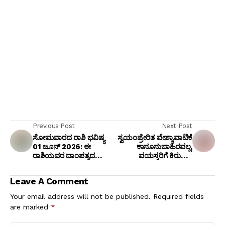
Previous Post
Next Post
ಸೋಮವಾರದ ರಾಶಿ ಭವಿಷ್ಯ
ಸ್ವಯಂಪ್ರೇರಿತ ವೇಶ್ಯಾವಾಟಿಕೆ
01 ಜೂನ್ 2026: ಈ
ಕಾನೂನುಬಾಹಿರವಲ್ಲ,
ರಾಶಿಯವರ ದಾಂಪತ್ಯದ
ವಯಸ್ಕರಿಗೆ ಕಿರುಕುಳ
ಪ್ರೇಮದ ನೌಕೆಯು ಸುಖದ
ನೀಡುವಂತಿಲ್ಲ: ಸುಪ್ರೀಂ
ತೀರ ಸೇರಲಿ
ಕೋರ್ಟ್ ಮಹತ್ವದ ತೀರ್ಪು
Leave A Comment
Your email address will not be published.
Required fields
are marked
*