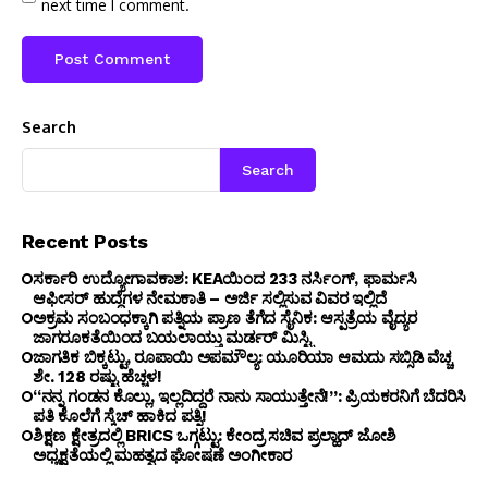
next time I comment.
Search
Search
Recent Posts
ಸರ್ಕಾರಿ ಉದ್ಯೋಗಾವಕಾಶ: KEAಯಿಂದ 233 ನರ್ಸಿಂಗ್, ಫಾರ್ಮಸಿ
ಆಫೀಸರ್ ಹುದ್ದೆಗಳ ನೇಮಕಾತಿ – ಅರ್ಜಿ ಸಲ್ಲಿಸುವ ವಿವರ ಇಲ್ಲಿದೆ
ಅಕ್ರಮ ಸಂಬಂಧಕ್ಕಾಗಿ ಪತ್ನಿಯ ಪ್ರಾಣ ತೆಗೆದ ಸೈನಿಕ: ಆಸ್ಪತ್ರೆಯ ವೈದ್ಯರ
ಜಾಗರೂಕತೆಯಿಂದ ಬಯಲಾಯ್ತು ಮರ್ಡರ್ ಮಿಸ್ಟ್ರಿ
ಜಾಗತಿಕ ಬಿಕ್ಕಟ್ಟು, ರೂಪಾಯಿ ಅಪಮೌಲ್ಯ: ಯೂರಿಯಾ ಆಮದು ಸಬ್ಸಿಡಿ ವೆಚ್ಚ
ಶೇ. 128 ರಷ್ಟು ಹೆಚ್ಚಳ!
“ನನ್ನ ಗಂಡನ ಕೊಲ್ಲು, ಇಲ್ಲದಿದ್ದರೆ ನಾನು ಸಾಯುತ್ತೇನೆ!”: ಪ್ರಿಯಕರನಿಗೆ ಬೆದರಿಸಿ
ಪತಿ ಕೊಲೆಗೆ ಸ್ಕೆಚ್ ಹಾಕಿದ ಪತ್ನಿ!
ಶಿಕ್ಷಣ ಕ್ಷೇತ್ರದಲ್ಲಿ BRICS ಒಗ್ಗಟ್ಟು: ಕೇಂದ್ರ ಸಚಿವ ಪ್ರಲ್ಹಾದ್ ಜೋಶಿ
ಅಧ್ಯಕ್ಷತೆಯಲ್ಲಿ ಮಹತ್ವದ ಘೋಷಣೆ ಅಂಗೀಕಾರ