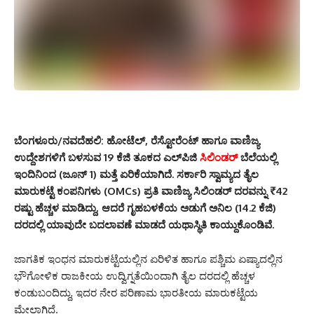
ಬೆಂಗಳೂರು/ನವದೆಹಲಿ:
ಹೋಟೆಲ್, ರೆಸ್ಟೋರೆಂಟ್‌ ಹಾಗೂ ವಾಣಿಜ್ಯ
ಉದ್ದೇಶಗಳಿಗೆ ಬಳಸುವ 19 ಕೆಜಿ ತೂಕದ ಎಲ್‌ಪಿಜಿ
ಸಿಲಿಂಡರ್
ಬೆಲೆಯಲ್ಲಿ
ಇಂದಿನಿಂದ (ಜೂನ್ 1) ಮತ್ತೆ ಏರಿಕೆಯಾಗಿದೆ. ಸರ್ಕಾರಿ ಸ್ವಾಮ್ಯದ ತೈಲ
ಮಾರುಕಟ್ಟೆ ಕಂಪನಿಗಳು (OMCs) ಪ್ರತಿ ವಾಣಿಜ್ಯ ಸಿಲಿಂಡರ್ ದರವನ್ನು ₹42
ರಷ್ಟು ಹೆಚ್ಚಳ ಮಾಡಿದ್ದು, ಆದರೆ ಗೃಹಬಳಕೆಯ ಅಡುಗೆ ಅನಿಲ (14.2 ಕೆಜಿ)
ದರದಲ್ಲಿ ಯಾವುದೇ ಬದಲಾವಣೆ ಮಾಡದೆ ಯಥಾಸ್ಥಿತಿ ಕಾಯ್ದುಕೊಂಡಿವೆ.
ಜಾಗತಿಕ ಇಂಧನ ಮಾರುಕಟ್ಟೆಯಲ್ಲಿನ ಏರಿಳಿತ ಹಾಗೂ ಪಶ್ಚಿಮ ಏಷ್ಯಾದಲ್ಲಿನ
ಭೌಗೋಳಿಕ ರಾಜಕೀಯ ಉದ್ವಿಗ್ನತೆಯಿಂದಾಗಿ ತೈಲ ದರದಲ್ಲಿ ಹೆಚ್ಚಳ
ಕಂಡುಬಂದಿದ್ದು, ಇದರ ನೇರ ಪರಿಣಾಮ ಭಾರತೀಯ ಮಾರುಕಟ್ಟೆಯ
ಮೇಲಾಗಿದೆ.