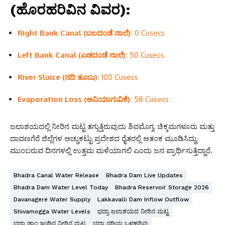
(ಹೊರಹರಿವಿನ ವಿವರ):
Right Bank Canal (ಬಲದಂಡೆ ನಾಲೆ):
0 Cusecs
Left Bank Canal (ಎಡದಂಡೆ ನಾಲೆ):
50 Cusecs
River Sluice (ನದಿ ತೂಬು):
100 Cusecs
Evaporation Loss (ಆವಿಯಾಗುವಿಕೆ):
58 Cusecs
ಜಲಾಶಯದಲ್ಲಿ ನೀರಿನ ಮಟ್ಟ ತಗ್ಗುತ್ತಿರುವುದು ಶಿವಮೊಗ್ಗ, ಚಿಕ್ಕಮಗಳೂರು ಮತ್ತು
ದಾವಣಗೆರೆ ಜಿಲ್ಲೆಗಳ ಅಚ್ಚುಕಟ್ಟು ಪ್ರದೇಶದ ರೈತರಲ್ಲಿ ಆತಂಕ ಮೂಡಿಸಿದ್ದು,
ಮುಂಬರುವ ದಿನಗಳಲ್ಲಿ ಉತ್ತಮ ಮಳೆಯಾಗಲಿ ಎಂದು ಜನ ಪ್ರಾರ್ಥಿಸುತ್ತಿದ್ದಾರೆ.
Bhadra Canal Water Release
Bhadra Dam Live Updates
Bhadra Dam Water Level Today
Bhadra Reservoir Storage 2026
Davanagere Water Supply
Lakkavalli Dam Inflow Outflow
Shivamogga Water Levels
ಭದ್ರಾ ಜಲಾಶಯದ ನೀರಿನ ಮಟ್ಟ
ಭದ್ರಾ ಡ್ಯಾಂ ಇಂದಿನ ನೀರಿನ ಮಟ್ಟ
ಭದ್ರಾ ನದಿಯ ಒಳಹರಿವು