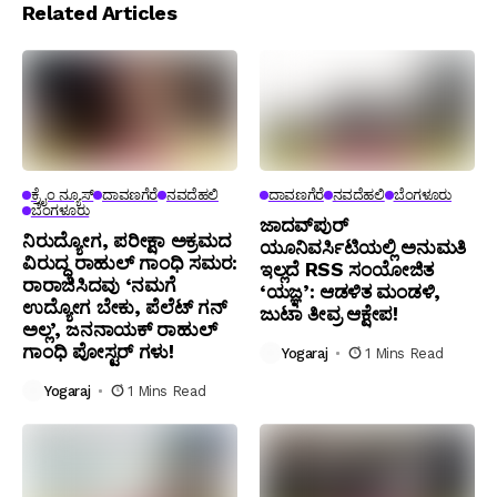
Related Articles
ಕ್ರೈಂ ನ್ಯೂಸ್
ದಾವಣಗೆರೆ
ನವದೆಹಲಿ
ದಾವಣಗೆರೆ
ನವದೆಹಲಿ
ಬೆಂಗಳೂರು
ಬೆಂಗಳೂರು
ಜಾದವ್‌ಪುರ್
ನಿರುದ್ಯೋಗ, ಪರೀಕ್ಷಾ ಅಕ್ರಮದ
ಯೂನಿವರ್ಸಿಟಿಯಲ್ಲಿ ಅನುಮತಿ
ವಿರುದ್ಧ ರಾಹುಲ್ ಗಾಂಧಿ ಸಮರ:
ಇಲ್ಲದೆ RSS ಸಂಯೋಜಿತ
ರಾರಾಜಿಸಿದವು ‘ನಮಗೆ
‘ಯಜ್ಞ’: ಆಡಳಿತ ಮಂಡಳಿ,
ಉದ್ಯೋಗ ಬೇಕು, ಪೆಲೆಟ್ ಗನ್
ಜುಟಾ ತೀವ್ರ ಆಕ್ಷೇಪ!
ಅಲ್ಲ’, ಜನನಾಯಕ್ ರಾಹುಲ್
ಗಾಂಧಿ ಪೋಸ್ಟರ್ ಗಳು!
Yogaraj
1 Mins Read
Yogaraj
1 Mins Read