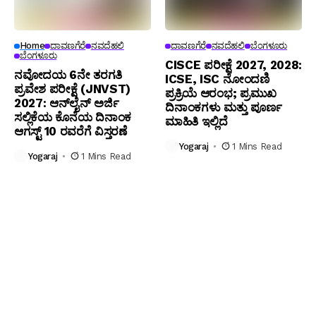
Home
ದಾವಣಗೆರೆ
ನವದೆಹಲಿ
ದಾವಣಗೆರೆ
ನವದೆಹಲಿ
ಬೆಂಗಳೂರು
ಬೆಂಗಳೂರು
CISCE ಪರೀಕ್ಷೆ 2027, 2028:
ನವೋದಯ 6ನೇ ತರಗತಿ
ICSE, ISC ನೋಂದಣಿ
ಪ್ರವೇಶ ಪರೀಕ್ಷೆ (JNVST)
ಪ್ರಕ್ರಿಯೆ ಆರಂಭ; ಪ್ರಮುಖ
2027: ಆನ್‌ಲೈನ್ ಅರ್ಜಿ
ದಿನಾಂಕಗಳು ಮತ್ತು ಪೂರ್ಣ
ಸಲ್ಲಿಕೆಯ ಕೊನೆಯ ದಿನಾಂಕ
ಮಾಹಿತಿ ಇಲ್ಲಿದೆ
ಆಗಸ್ಟ್ 10 ರವರೆಗೆ ವಿಸ್ತರಣೆ
Yogaraj
1 Mins Read
Yogaraj
1 Mins Read