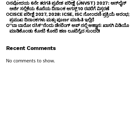
ನವೋದಯ 6ನೇ ತರಗತಿ ಪ್ರವೇಶ ಪರೀಕ್ಷೆ (JNVST) 2027: ಆನ್‌ಲೈನ್
ಅರ್ಜಿ ಸಲ್ಲಿಕೆಯ ಕೊನೆಯ ದಿನಾಂಕ ಆಗಸ್ಟ್ 10 ರವರೆಗೆ ವಿಸ್ತರಣೆ
CISCE ಪರೀಕ್ಷೆ 2027, 2028: ICSE, ISC ನೋಂದಣಿ ಪ್ರಕ್ರಿಯೆ ಆರಂಭ;
ಪ್ರಮುಖ ದಿನಾಂಕಗಳು ಮತ್ತು ಪೂರ್ಣ ಮಾಹಿತಿ ಇಲ್ಲಿದೆ
“ಬಾ ಬಾರೋ ರಸಿಕ”ನೆಂದು ಡೇಟಿಂಗ್ ಆಪ್ ನಲ್ಲಿ ಆಹ್ವಾನ: ಖಾಸಗಿ ವಿಡಿಯೊ
ಮಾಡಿಕೊಂಡು ಕೋಟಿ ಕೋಟಿ ಹಣ ಲೂಟಿಗೈದ ಸುಂದರಿ!
Recent Comments
No comments to show.