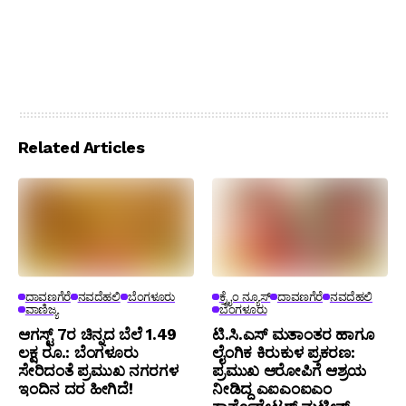
Related Articles
ದಾವಣಗೆರೆ
ನವದೆಹಲಿ
ಬೆಂಗಳೂರು
ಕ್ರೈಂ ನ್ಯೂಸ್
ದಾವಣಗೆರೆ
ನವದೆಹಲಿ
ವಾಣಿಜ್ಯ
ಬೆಂಗಳೂರು
ಆಗಸ್ಟ್ 7ರ ಚಿನ್ನದ ಬೆಲೆ 1.49
ಟಿ.ಸಿ.ಎಸ್ ಮತಾಂತರ ಹಾಗೂ
ಲಕ್ಷ ರೂ.: ಬೆಂಗಳೂರು
ಲೈಂಗಿಕ ಕಿರುಕುಳ ಪ್ರಕರಣ:
ಸೇರಿದಂತೆ ಪ್ರಮುಖ ನಗರಗಳ
ಪ್ರಮುಖ ಆರೋಪಿಗೆ ಆಶ್ರಯ
ಇಂದಿನ ದರ ಹೀಗಿದೆ!
ನೀಡಿದ್ದ ಎಐಎಂಐಎಂ