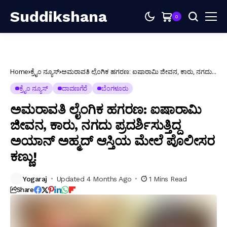
Suddikshana
0
Home
ಕ್ರೈಂ ನ್ಯೂಸ್
ಅಮರಾವತಿ ಲೈಂಗಿಕ ಹಗರಣ: ಐಷಾರಾಮಿ ಜೀವನ, ಕಾರು, ನಗದು
ಪ್ರದರ್ಶಿಸುತ್ತಿದ್ದ ಅಯಾನ್ ಅಹ್ಮದ್ ಆಸ್ತಿಯ ಮೇಲೆ ಪೊಲೀಸರ ಕಣ್ಣು!
ಕ್ರೈಂ ನ್ಯೂಸ್
ದಾವಣಗೆರೆ
ಬೆಂಗಳೂರು
ಅಮರಾವತಿ ಲೈಂಗಿಕ ಹಗರಣ: ಐಷಾರಾಮಿ
ಜೀವನ, ಕಾರು, ನಗದು ಪ್ರದರ್ಶಿಸುತ್ತಿದ್ದ
ಅಯಾನ್ ಅಹ್ಮದ್ ಆಸ್ತಿಯ ಮೇಲೆ ಪೊಲೀಸರ
ಕಣ್ಣು!
Yogaraj
Updated 4 Months Ago
1 Mins Read
Share