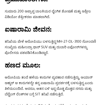
ಸುಮಾರು 200 ಅಪ್ರಾಪ್ತ ಬಾಲಕಿಯರ ಲೈಂಗಿಕ ಶೋಷಣೆ ಮತ್ತು ಅಶ್ಲೀಲ
ವಿಡಿಯೋ ಚಿತ್ರೀಕರಣ ಮಾಡಲಾಗಿದೆ.
ಐಷಾರಾಮಿ ಜೀವನ:
ತನಿಖೆಯ ವೇಳೆ ಆರೋಪಿಯು ಬಳಸುತ್ತಿದ್ದ MH-27-DL-3100 ನೋಂದಣಿ
ಸಂಖ್ಯೆಯ ಮಹೀಂದ್ರಾ ಥಾರ್ SUV ಮತ್ತು ದುಬಾರಿ ಐಫೋನ್‌ಗಳನ್ನು
ಪೊಲೀಸರು ವಶಪಡಿಸಿಕೊಂಡಿದ್ದಾರೆ.
ಹಣದ ಮೂಲ:
ಆರೋಪಿಯ ತಂದೆ ಹಳೆಯ ಕಾರುಗಳ ವ್ಯವಹಾರ ನಡೆಸುತ್ತಿದ್ದು, ಅಯಾನ್
ಅಹ್ಮದ್ ಆ ಕಾರುಗಳನ್ನೇ ತನ್ನ ಐಷಾರಾಮಿ ಪ್ರದರ್ಶನಕ್ಕೆ ಬಳಸುತ್ತಿದ್ದ ಎಂದು
ತಿಳಿದುಬಂದಿದೆ. ಆದರೂ, ಆತನ ಬಳಿ ಇದ್ದ ದೊಡ್ಡ ಮೊತ್ತದ ನಗದು ಮತ್ತು
ಬೆಟ್ಟಿಂಗ್ ಲಿಂಕ್‌ಗಳ ಬಗ್ಗೆ SIT ತನಿಖೆ ನಡೆಸುತ್ತಿದೆ.