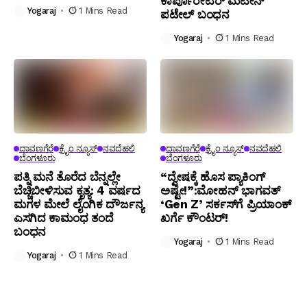
ಕಾರ್ಪೊರೇಟರ್ ಮಟೀನ್
Yogaraj
1 Mins Read
ಪಟೇಲ್ ಬಂಧನ
Yogaraj
1 Mins Read
ದಾವಣಗೆರೆ
ಕ್ರೈಂ ನ್ಯೂಸ್
ನವದೆಹಲಿ
ದಾವಣಗೆರೆ
ಕ್ರೈಂ ನ್ಯೂಸ್
ನವದೆಹಲಿ
ಬೆಂಗಳೂರು
ಬೆಂಗಳೂರು
ಪತ್ನಿ ಮನೆ ತೊರೆದ ಬೆನ್ನಲ್ಲೇ
“ದ್ವೇಷಕ್ಕೆ ಹೊಸ ಪ್ಯಾಕಿಂಗ್
ಬೆಚ್ಚಿಬೀಳಿಸುವ ಕೃತ್ಯ: 4 ವರ್ಷದ
ಅಷ್ಟೇ!”:ಮೋಹನ್ ಭಾಗವತ್‌
ಮಗಳ ಮೇಲೆ ಲೈಂಗಿಕ ದೌರ್ಜನ್ಯ
‘Gen Z’ ಸರ್ಕಸ್‌ಗೆ ಪ್ರಿಯಾಂಕ್
ಎಸಗಿದ ಕಾಮಂಧ ತಂದೆ
ಖರ್ಗೆ ಕೌಂಟರ್!
ಬಂಧನ
Yogaraj
1 Mins Read
Yogaraj
1 Mins Read