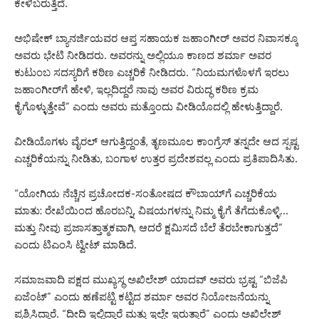
ಕೇಳಿಬರುತ್ತಿದೆ.
ಅಭಿಷೇಕ್ ಬ್ಯಾನರ್ಜಿಯವರ ಆಪ್ತ ಸಹಾಯಕ ಜಹಾಂಗೀರ್ ಅವರ ನಿವಾಸಕ್ಕೂ
ಅವರು ಭೇಟಿ ನೀಡಿದರು. ಅವರನ್ನು ಅಲ್ಲಿಯೂ ಕಾಣದ ಶರ್ಮಾ ಅವರ
ಕುಟುಂಬ ಸದಸ್ಯರಿಗೆ ಕಠಿಣ ಎಚ್ಚರಿಕೆ ನೀಡಿದರು. “ನಿಯಮಗಳೊಳಗೆ ಇರಲು
ಜಹಾಂಗೀರ್‌ಗೆ ಹೇಳಿ, ಇಲ್ಲದಿದ್ದರೆ ನಾವು ಅವರ ವಿರುದ್ಧ ಕಠಿಣ ಕ್ರಮ
ಕೈಗೊಳ್ಳುತ್ತೇವೆ” ಎಂದು ಅವರು ಮತ್ತೊಂದು ವೀಡಿಯೊದಲ್ಲಿ ಹೇಳುತ್ತಿದ್ದಾರೆ.
ವೀಡಿಯೊಗಳು ವೈರಲ್ ಆಗುತ್ತಿದ್ದಂತೆ, ತೃಣಮೂಲ ಕಾಂಗ್ರೆಸ್ ತನ್ನದೇ ಆದ ಸ್ಪಷ್ಟ
ಎಚ್ಚರಿಕೆಯನ್ನು ನೀಡಿತು, ಬಂಗಾಳ ಉತ್ತರ ಪ್ರದೇಶವಲ್ಲ ಎಂದು ಪ್ರತಿಪಾದಿಸಿತು.
“ಯೋಗಿಯ ನೆಚ್ಚಿನ ಪ್ರಚೋದಕ-ಸಂತೋಷದ ಕೌಬಾಯ್‌ಗೆ ಎಚ್ಚರಿಕೆಯ
ಮಾತು: ರೇಖೆಯಿಂದ ಹೊರಬನ್ನಿ, ವಿಷಯಗಳನ್ನು ನಿಮ್ಮ ಕೈಗೆ ತೆಗೆದುಕೊಳ್ಳಿ…
ಮತ್ತು ನೀವು ಪ್ರಜಾಸತ್ತಾತ್ಮಕವಾಗಿ, ಆದರೆ ಕ್ಷಮಿಸದೆ ಬೆಲೆ ತೆರಬೇಕಾಗುತ್ತದೆ”
ಎಂದು ಟಿಎಂಸಿ ಟ್ವೀಟ್ ಮಾಡಿದೆ.
ಸಮಾಜವಾದಿ ಪಕ್ಷದ ಮುಖ್ಯಸ್ಥ ಅಖಿಲೇಶ್ ಯಾದವ್ ಅವರು ಭ್ರಷ್ಟ “ಬಿಜೆಪಿ
ಏಜೆಂಟ್” ಎಂದು ಹಣೆಪಟ್ಟಿ ಕಟ್ಟಿದ ಶರ್ಮಾ ಅವರ ನಿಯೋಜನೆಯನ್ನು
ಪ್ರಶ್ನಿಸಿದ್ದಾರೆ. “ದೀದಿ ಇಲ್ಲಿದ್ದಾರೆ ಮತ್ತು ಇಲ್ಲೇ ಇರುತ್ತಾರೆ” ಎಂದು ಅಖಿಲೇಶ್