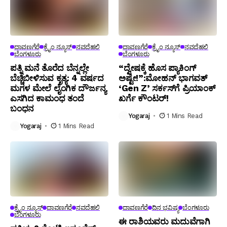
ದಾವಣಗೆರೆ
ಕ್ರೈಂ ನ್ಯೂಸ್
ನವದೆಹಲಿ
ದಾವಣಗೆರೆ
ಕ್ರೈಂ ನ್ಯೂಸ್
ನವದೆಹಲಿ
ಬೆಂಗಳೂರು
ಬೆಂಗಳೂರು
ಪತ್ನಿ ಮನೆ ತೊರೆದ ಬೆನ್ನಲ್ಲೇ
“ದ್ವೇಷಕ್ಕೆ ಹೊಸ ಪ್ಯಾಕಿಂಗ್
ಬೆಚ್ಚಿಬೀಳಿಸುವ ಕೃತ್ಯ: 4 ವರ್ಷದ
ಅಷ್ಟೇ!”:ಮೋಹನ್ ಭಾಗವತ್‌
ಮಗಳ ಮೇಲೆ ಲೈಂಗಿಕ ದೌರ್ಜನ್ಯ
‘Gen Z’ ಸರ್ಕಸ್‌ಗೆ ಪ್ರಿಯಾಂಕ್
ಎಸಗಿದ ಕಾಮಂಧ ತಂದೆ
ಖರ್ಗೆ ಕೌಂಟರ್!
ಬಂಧನ
Yogaraj
1 Mins Read
Yogaraj
1 Mins Read
ಕ್ರೈಂ ನ್ಯೂಸ್
ದಾವಣಗೆರೆ
ನವದೆಹಲಿ
ದಾವಣಗೆರೆ
ದಿನ ಭವಿಷ್ಯ
ಬೆಂಗಳೂರು
ಬೆಂಗಳೂರು
ಈ ರಾಶಿಯವರು ಮದುವೆಗಾಗಿ