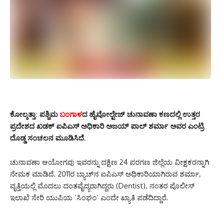
ಕೋಲ್ಕತ್ತಾ: ಪಶ್ಚಿಮ
ಬಂಗಾಳ
ದ ಹೈವೋಲ್ಟೇಜ್ ಚುನಾವಣಾ ಕಣದಲ್ಲಿ ಉತ್ತರ
ಪ್ರದೇಶದ ಖಡಕ್ ಐಪಿಎಸ್ ಅಧಿಕಾರಿ ಅಜಯ್ ಪಾಲ್ ಶರ್ಮಾ ಅವರ ಎಂಟ್ರಿ
ದೊಡ್ಡ ಸಂಚಲನ ಮೂಡಿಸಿದೆ.
ಚುನಾವಣಾ ಆಯೋಗವು ಇವರನ್ನು ದಕ್ಷಿಣ 24 ಪರಗಣ ಜಿಲ್ಲೆಯ ವೀಕ್ಷಕರನ್ನಾಗಿ
ನೇಮಕ ಮಾಡಿದೆ. 2011ರ ಬ್ಯಾಚ್‌ನ ಐಪಿಎಸ್ ಅಧಿಕಾರಿಯಾಗಿರುವ ಶರ್ಮಾ,
ವೃತ್ತಿಯಲ್ಲಿ ಮೊದಲು ದಂತವೈದ್ಯರಾಗಿದ್ದರು (Dentist). ನಂತರ ಪೊಲೀಸ್
ಇಲಾಖೆ ಸೇರಿ ಯುಪಿಯ ‘ಸಿಂಘಂ’ ಎಂದೇ ಖ್ಯಾತಿ ಪಡೆದಿದ್ದಾರೆ.