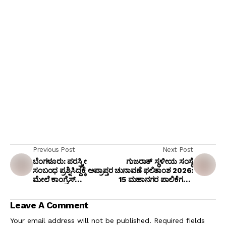
Previous Post
Next Post
ಬೆಂಗಳೂರು: ಪರಸ್ತ್ರೀ
ಗುಜರಾತ್ ಸ್ಥಳೀಯ ಸಂಸ್ಥೆ
ಸಂಬಂಧ ಪ್ರಶ್ನಿಸಿದ್ದಕ್ಕೆ ಅಪ್ರಾಪ್ತರ
ಚುನಾವಣೆ ಫಲಿತಾಂಶ 2026:
ಮೇಲೆ ಕಾಂಗ್ರೆಸ್‌
15 ಮಹಾನಗರ ಪಾಲಿಕೆಗಳಲ್ಲಿ
ಮುಖಂಡನಿಂದ ರಾಡ್‌ನಿಂದ
ಬಿಜೆಪಿ ಭರ್ಜರಿ ಜಯ,
ಹಲ್ಲೆ; ಪೋಕ್ಸೋ ಕೇಸ್
ವಿಪಕ್ಷಗಳ ಧೂಳೀಪಟ!
Leave A Comment
ದಾಖಲು
Your email address will not be published.
Required fields