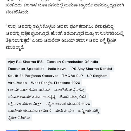
ಹೇಳಿದರು, ಬಂಗಾಳ ಚುನಾವಣೆಯಲ್ಲಿ ಮಮತಾ ಬ್ಯಾನರ್ಜಿ ಅವರನ್ನು ದೃಢವಾಗಿ
ಬೆಂಬಲಿಸಿದರು.
“ನಾವು ಅವರನ್ನು ತಪ್ಪಿಸಿಕೊಳ್ಳಲು ಅಥವಾ ಭೂಗತವಾಗಲು ಬಿಡುವುದಿಲ್ಲ.
ಅವರನ್ನು ಪತ್ತೆಹಚ್ಚಲಾಗುತ್ತದೆ, ಹೊರಗೆ ತರಲಾಗುತ್ತದೆ ಮತ್ತು ಕಾನೂನಿನಡಿಯಲ್ಲಿ
ಶಿಕ್ಷಿಸಲಾಗುತ್ತದೆ” ಎಂದು ಅಖಿಲೇಶ್ ಅಜಯ್ ಶರ್ಮಾ ಅವರ ಬಗ್ಗೆ ಟ್ವೀಟ್
ಮಾಡಿದ್ದಾರೆ.
Ajay Pal Sharma IPS
Election Commission Of India
Encounter Specialist
India News
IPS Ajay Sharma Dentist
South 24 Parganas Observer
TMC Vs BJP
UP Singham
Viral Video
West Bengal Elections 2026
ಅಜಯ್ ಪಾಲ್ ಶರ್ಮಾ ಐಪಿಎಸ್
ಎನ್‌ಕೌಂಟರ್ ಸ್ಪೆಷಲಿಸ್ಟ್
ಐಪಿಎಸ್ ಅಜಯ್ ಶರ್ಮಾ ದಂತವೈದ್ಯ
ಟಿಎಂಸಿ ಮತ್ತು ಬಿಜೆಪಿ
ದಕ್ಷಿಣ 24 ಪರಗಣ ವೀಕ್ಷಕ
ಪಶ್ಚಿಮ ಬಂಗಾಳ ಚುನಾವಣೆ 2026
ಭಾರತೀಯ ಚುನಾವಣಾ ಆಯೋಗ
ಯುಪಿ ಸಿಂಘಂ
ರಾಷ್ಟ್ರೀಯ ಸುದ್ದಿ
ವೈರಲ್ ವಿಡಿಯೋ