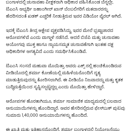
ಬಂಗಾಳದಲ್ಲಿ ಚುನಾವಣಾ ವೀಕ್ಷಕರಾಗಿ ಅಧಿಕಾರ ವಹಿಸಿಕೊಂಡ ಬೆನ್ನಲ್ಲೇ,
ಟಿಎಂಸಿ ಅಭ್ಯರ್ಥಿ ಜಹಾಂಗೀರ್ ಖಾನ್ ಬೆಂಬಲಿಗರಿಗೆ ಮತದಾರರನ್ನು
ಹೆದರಿಸದಂತೆ ಖಡಕ್ ಎಚ್ಚರಿಕೆ ನೀಡುತ್ತಿರುವ ಇವರ ವಿಡಿಯೋ ವೈರಲ್ ಆಗಿದೆ.
ಇದಕ್ಕೆ ಟಿಎಂಸಿ ತೀವ್ರ ಆಕ್ಷೇಪ ವ್ಯಕ್ತಪಡಿಸಿದ್ದು, ಇವರ ಮೇಲೆ ಭ್ರಷ್ಟಾಚಾರದ
ಆರೋಪಗಳಿವೆ ಎಂದು ವಾಗ್ದಾಳಿ ನಡೆಸಿದೆ. ಆದರೆ ಬಿಜೆಪಿ ಮತ್ತು ಚುನಾವಣಾ
ಆಯೋಗವು ಮುಕ್ತ ಹಾಗೂ ನ್ಯಾಯಸಮ್ಮತ ಚುನಾವಣೆಗಾಗಿ ಇಂತಹ ದಕ್ಷ
ಅಧಿಕಾರಿಗಳ ಅಗತ್ಯವಿದೆ ಎಂದು ಸಮರ್ಥಿಸಿಕೊಂಡಿವೆ.
ಟಿಎಂಸಿ ಸಂಸದೆ ಮಹುವಾ ಮೊಯಿತ್ರಾ ಅವರು ಎಕ್ಸ್ ನಲ್ಲಿ ಹಂಚಿಕೊಂಡಿರುವ
ವೀಡಿಯೊದಲ್ಲಿ ಶರ್ಮಾ ಕೋಣೆಯಲ್ಲಿ ಮಹಿಳೆಯರೊಂದಿಗೆ ನೃತ್ಯ
ಮಾಡುತ್ತಿರುವುದನ್ನು ತೋರಿಸಲಾಗಿದೆ. ಈ ವೀಡಿಯೊ ನಿಜವಾದದ್ದು ಮತ್ತು ಕೃತಕ
ಬುದ್ಧಿಮತ್ತೆಯಿಂದ ಸೃಷ್ಟಿಸಲ್ಪಟ್ಟದ್ದಲ್ಲ ಎಂದು ಮೊಯಿತ್ರಾ ಹೇಳಿದ್ದಾರೆ.
ಆರೋಪಗಳ ಹೊರತಾಗಿಯೂ, ಶರ್ಮಾ ಸಾಮಾಜಿಕ ಮಾಧ್ಯಮದಲ್ಲಿ ಬಲವಾದ
ಅನುಯಾಯಿಗಳನ್ನು ಹೊಂದಿದ್ದಾರೆ. ಅವರ ಹೆಸರಿನಲ್ಲಿರುವ ಫೇಸ್‌ಬುಕ್ ಪುಟವು
ಸುಮಾರು 1,40,000 ಅನುಯಾಯಿಗಳನ್ನು ಹೊಂದಿದೆ.
ಈ ಖ್ಯಾತಿ ಮತ್ತು ಇತಿಹಾಸದೊಂದಿಗೆ, ಶರ್ಮಾ ಬಂಗಾಳದಲ್ಲಿ ನಿಯೋಜನೆಯು