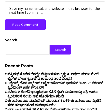
Save my name, email, and website in this browser for the
next time I comment.
Search
Search
Recent Posts
ಪತ್ನಿ ಮನೆ ತೊರೆದ ಬೆನ್ನಲ್ಲೇ ಬೆಚ್ಚಿಬೀಳಿಸುವ ಕೃತ್ಯ: 4 ವರ್ಷದ ಮಗಳ ಮೇಲೆ
ಲೈಂಗಿಕ ದೌರ್ಜನ್ಯ ಎಸಗಿದ ಕಾಮಂಧ ತಂದೆ ಬಂಧನ
“ದ್ವೇಷಕ್ಕೆ ಹೊಸ ಪ್ಯಾಕಿಂಗ್ ಅಷ್ಟೇ!”:ಮೋಹನ್ ಭಾಗವತ್‌ ‘Gen Z’ ಸರ್ಕಸ್‌ಗೆ
ಪ್ರಿಯಾಂಕ್ ಖರ್ಗೆ ಕೌಂಟರ್!
ಪತಿಯ ₹2 ಕೋಟಿ ಇನ್ಶೂರೆನ್ಸ್ ಪಾಲಿಸಿಗೆ ಸ್ಕೆಚ್: ಬಯಲಾಯ್ತು ಪತ್ನಿ ಹಾಗೂ
ಪ್ರಿಯಕರನ ಸಂಚು, ಶವ ಹೊರತೆಗೆದು ತನಿಖೆ!
ಈ ರಾಶಿಯವರು ಮದುವೆಗಾಗಿ ಮೊಂಡುತನ ಏಕೆ? ಈ ರಾಶಿಯವರು ಪ್ರೀತಿಸಿ
ಸರಸ ಸಲ್ಲಾಪಗಳಿಂದ ಮನಸ್ತಾಪ ಏಕೆ?
ಭದ್ರಾ ಜಲಾಶಯಕ್ಕೆ 10,091 ಕ್ಯೂಸೆಕ್ ಒಳಹರಿವು: ಭದ್ರಾ ಡ್ಯಾಂ ಇಂದಿನ