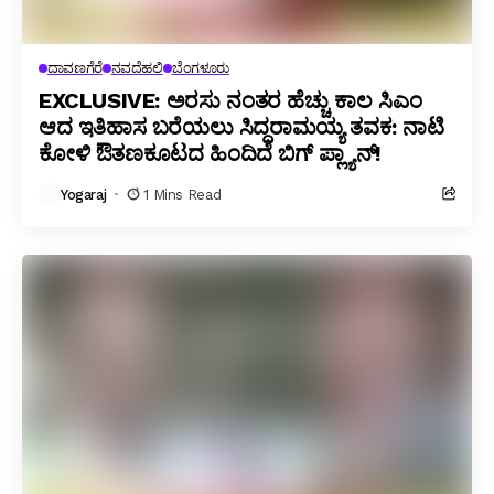
ದಾವಣಗೆರೆ
ನವದೆಹಲಿ
ಬೆಂಗಳೂರು
EXCLUSIVE: ಅರಸು ನಂತರ ಹೆಚ್ಚು ಕಾಲ ಸಿಎಂ
ಆದ ಇತಿಹಾಸ ಬರೆಯಲು ಸಿದ್ದರಾಮಯ್ಯ ತವಕ: ನಾಟಿ
ಕೋಳಿ ಔತಣಕೂಟದ ಹಿಂದಿದೆ ಬಿಗ್ ಪ್ಲ್ಯಾನ್!
Yogaraj
1 Mins Read