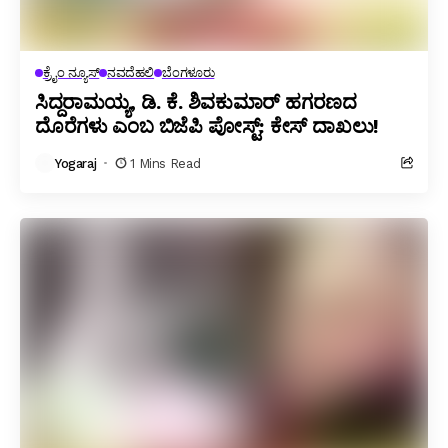
ಕ್ರೈಂ ನ್ಯೂಸ್
ನವದೆಹಲಿ
ಬೆಂಗಳೂರು
ಸಿದ್ದರಾಮಯ್ಯ, ಡಿ. ಕೆ. ಶಿವಕುಮಾರ್ ಹಗರಣದ
ದೊರೆಗಳು ಎಂಬ ಬಿಜೆಪಿ ಪೋಸ್ಟ್: ಕೇಸ್ ದಾಖಲು!
Yogaraj
1 Mins Read