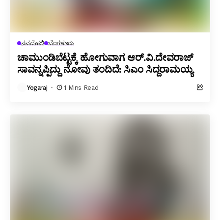
ನವದೆಹಲಿ
ಬೆಂಗಳೂರು
ಚಾಮುಂಡಿಬೆಟ್ಟಕ್ಕೆ ಹೋಗುವಾಗ ಆರ್.ವಿ.ದೇವರಾಜ್
ಸಾವನ್ನಪ್ಪಿದ್ದು ನೋವು ತಂದಿದೆ: ಸಿಎಂ ಸಿದ್ದರಾಮಯ್ಯ
Yogaraj
1 Mins Read