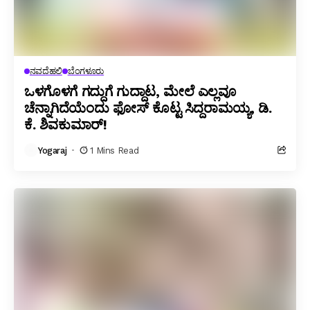
ನವದೆಹಲಿ
ಬೆಂಗಳೂರು
ಒಳಗೊಳಗೆ ಗದ್ದುಗೆ ಗುದ್ದಾಟ, ಮೇಲೆ ಎಲ್ಲವೂ
ಚೆನ್ನಾಗಿದೆಯೆಂದು ಫೋಸ್ ಕೊಟ್ಟ ಸಿದ್ದರಾಮಯ್ಯ, ಡಿ.
ಕೆ. ಶಿವಕುಮಾರ್!
Yogaraj
1 Mins Read