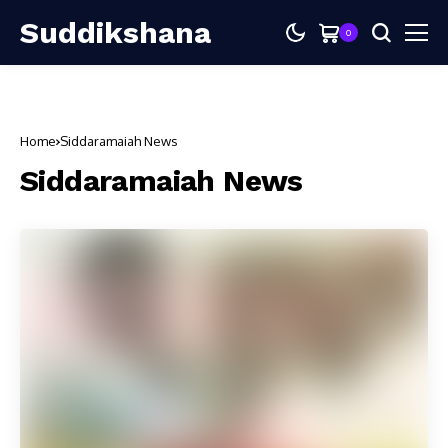
Suddikshana
0
Home
Siddaramaiah News
Siddaramaiah News