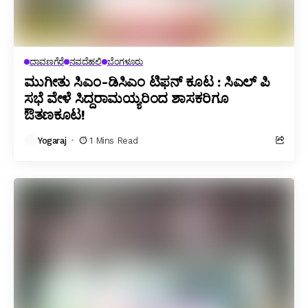
ದಾವಣಗೆರೆ
ನವದೆಹಲಿ
ಬೆಂಗಳೂರು
ಮುಗೀತು ಸಿಎಂ-ಡಿಸಿಎಂ ಟಿಫನ್ ಕೂಟ : ಸಿಎಲ್ ಪಿ
ಸಭೆ ವೇಳೆ ಸಿದ್ದರಾಮಯ್ಯರಿಂದ ಶಾಸಕರಿಗೂ
ಔತಣಕೂಟ!
Yogaraj
1 Mins Read