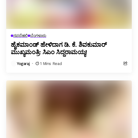
ನವದೆಹಲಿ
ಬೆಂಗಳೂರು
ಹೈಕಮಾಂಡ್ ಹೇಳಿದಾಗ ಡಿ. ಕೆ. ಶಿವಕುಮಾರ್
ಮುಖ್ಯಮಂತ್ರಿ: ಸಿಎಂ ಸಿದ್ದರಾಮಯ್ಯ!
Yogaraj
1 Mins Read