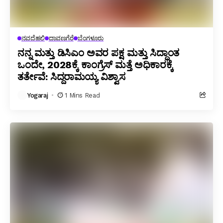
ನವದೆಹಲಿ
ದಾವಣಗೆರೆ
ಬೆಂಗಳೂರು
ನನ್ನ ಮತ್ತು ಡಿಸಿಎಂ ಅವರ ಪಕ್ಷ ಮತ್ತು ಸಿದ್ಧಾಂತ
ಒಂದೇ, 2028ಕ್ಕೆ ಕಾಂಗ್ರೆಸ್ ಮತ್ತೆ ಅಧಿಕಾರಕ್ಕೆ
ತರ್ತೇವೆ: ಸಿದ್ದರಾಮಯ್ಯ ವಿಶ್ವಾಸ
Yogaraj
1 Mins Read