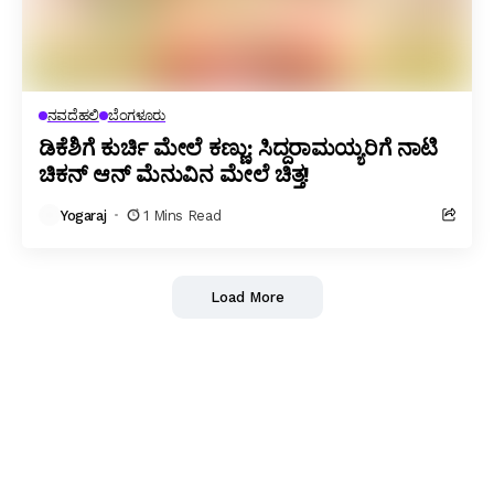
ನವದೆಹಲಿ
ಬೆಂಗಳೂರು
ಡಿಕೆಶಿಗೆ ಕುರ್ಚಿ ಮೇಲೆ ಕಣ್ಣು: ಸಿದ್ದರಾಮಯ್ಯರಿಗೆ ನಾಟಿ
ಚಿಕನ್ ಆನ್ ಮೆನುವಿನ ಮೇಲೆ ಚಿತ್ತ!
Yogaraj
1 Mins Read
Load More