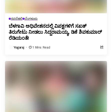
ನವದೆಹಲಿ
ಬೆಂಗಳೂರು
ಬೆಳಗಾವಿ ಅಧಿವೇಶನದಲ್ಲಿ ವಿಪಕ್ಷಗಳಿಗೆ ಸಖತ್
ತಿರುಗೇಟು ನೀಡಲು ಸಿದ್ದರಾಮಯ್ಯ, ಡಿಕೆ ಶಿವಕುಮಾರ್
ರೆಡಿಯಂತೆ!
Yogaraj
1 Mins Read