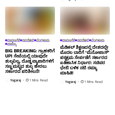
ದಾವಣಗೆರೆ
ನವದೆಹಲಿ
ಬೆಂಗಳೂರು
ದಾವಣಗೆರೆ
ನವದೆಹಲಿ
ಬೆಂಗಳೂರು
ವಾಣಿಜ್ಯ
ಮೆಡಿಕಲ್ ಶಿಕ್ಷಣದಲ್ಲಿ ದೇಶದಲ್ಲೇ
BIG BREAKING: ಗ್ರಾಹಕರಿಗೆ
ಮೊದಲ ಬಾರಿಗೆ ‘ಮೆನೋಪಾಸ್’
UPI ಸೇವೆಯಲ್ಲಿ ಯಾವುದೇ
ಪಠ್ಯಕ್ರಮ ಸೇರ್ಪಡೆಗೆ ಸರ್ಕಾರದ
ಶುಲ್ಕವಿಲ್ಲ, ದೊಡ್ಡ ವ್ಯಾಪಾರಿಗಳಿಗೆ
ಐತಿಹಾಸಿಕ ನಿರ್ಧಾರ: ಸಚಿವರ
ಸಣ್ಣ ಮಟ್ಟದ ಶುಲ್ಕ ಹೇರಲು
ಭೇಟಿ ಬಳಿಕ ನಟಿ ರಮ್ಯಾ
ಸರ್ಕಾರದ ಪರಿಶೀಲನೆ!
ಮಾಹಿತಿ!
Yogaraj
1 Mins Read
Yogaraj
1 Mins Read