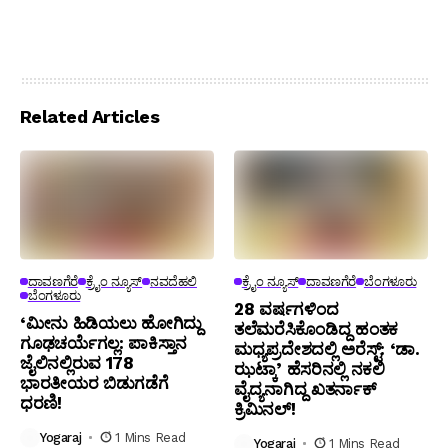
Related Articles
ದಾವಣಗೆರೆ
ಕ್ರೈಂ ನ್ಯೂಸ್
ನವದೆಹಲಿ
ಕ್ರೈಂ ನ್ಯೂಸ್
ದಾವಣಗೆರೆ
ಬೆಂಗಳೂರು
ಬೆಂಗಳೂರು
28 ವರ್ಷಗಳಿಂದ
‘ಮೀನು ಹಿಡಿಯಲು ಹೋಗಿದ್ದು
ತಲೆಮರೆಸಿಕೊಂಡಿದ್ದ ಹಂತಕ
ಗೂಢಚರ್ಯೆಗಲ್ಲ: ಪಾಕಿಸ್ತಾನ
ಮಧ್ಯಪ್ರದೇಶದಲ್ಲಿ ಅರೆಸ್ಟ್: ‘ಡಾ.
ಜೈಲಿನಲ್ಲಿರುವ 178
ಝಟ್ಕಾ’ ಹೆಸರಿನಲ್ಲಿ ನಕಲಿ
ಭಾರತೀಯರ ಬಿಡುಗಡೆಗೆ
ವೈದ್ಯನಾಗಿದ್ದ ಖತರ್ನಾಕ್
ಧರಣಿ!
ಕ್ರಿಮಿನಲ್!
Yogaraj
1 Mins Read
Yogaraj
1 Mins Read