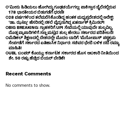
‘ಮೀನು ಹಿಡಿಯಲು ಹೋಗಿದ್ದು ಗೂಢಚರ್ಯೆಗಲ್ಲ: ಪಾಕಿಸ್ತಾನ ಜೈಲಿನಲ್ಲಿರುವ
178 ಭಾರತೀಯರ ಬಿಡುಗಡೆಗೆ ಧರಣಿ!
28 ವರ್ಷಗಳಿಂದ ತಲೆಮರೆಸಿಕೊಂಡಿದ್ದ ಹಂತಕ ಮಧ್ಯಪ್ರದೇಶದಲ್ಲಿ ಅರೆಸ್ಟ್:
‘ಡಾ. ಝಟ್ಕಾ’ ಹೆಸರಿನಲ್ಲಿ ನಕಲಿ ವೈದ್ಯನಾಗಿದ್ದ ಖತರ್ನಾಕ್ ಕ್ರಿಮಿನಲ್!
BIG BREAKING: ಗ್ರಾಹಕರಿಗೆ UPI ಸೇವೆಯಲ್ಲಿ ಯಾವುದೇ ಶುಲ್ಕವಿಲ್ಲ,
ದೊಡ್ಡ ವ್ಯಾಪಾರಿಗಳಿಗೆ ಸಣ್ಣ ಮಟ್ಟದ ಶುಲ್ಕ ಹೇರಲು ಸರ್ಕಾರದ ಪರಿಶೀಲನೆ!
ಮೆಡಿಕಲ್ ಶಿಕ್ಷಣದಲ್ಲಿ ದೇಶದಲ್ಲೇ ಮೊದಲ ಬಾರಿಗೆ ‘ಮೆನೋಪಾಸ್’ ಪಠ್ಯಕ್ರಮ
ಸೇರ್ಪಡೆಗೆ ಸರ್ಕಾರದ ಐತಿಹಾಸಿಕ ನಿರ್ಧಾರ: ಸಚಿವರ ಭೇಟಿ ಬಳಿಕ ನಟಿ ರಮ್ಯಾ
ಮಾಹಿತಿ!
UBL ಬಂಪರ್ ಕೊಯ್ಲು: ಕರ್ನಾಟಕ ಸರ್ಕಾರದ ಹೊಸ ಅಬಕಾರಿ ನೀತಿಯಿಂದ
ಶೇ. 50 ರಷ್ಟು ಹೆಚ್ಚಿದ ಬಿಯರ್ ಬೇಡಿಕೆ!
Recent Comments
No comments to show.