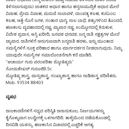
ತಿಳಿಸಲಾಗುವುದು) ಜಾತಕದ ಆಧಾರ ಹಾಗೂ ಹಸ್ತಸಾಮುದ್ರಿಕೆ ಆಧಾರ ಮೇಲೆ
ವಿವಾಹ, ಪ್ರೇಮ ವಿವಾಹ, ಮದುವೆ ಸಾಲಾವಳಿ, ದಾಂಪತ್ಯ ಕಲಹ, ಕುಟುಂಬ
ಕಲಹ, ಅತ್ತೆ-ಸೊಸೆ ಜಗಳ, ಸಂತಾನ ಭಾಗ್ಯ, ಸಾಲ ಬಾಧೆ, ಶತ್ರುಗಳಿಂದ ತೊಂದರೆ,
ಹಣಕಾಸು ವ್ಯವಹಾರದಲ್ಲಿ ನಷ್ಟ, ವ್ಯಾಪಾರ ನಷ್ಟ, ಉದ್ಯೋಗದಲ್ಲಿ ಕಿರುಕುಳ,
ವಿದೇಶ ಪ್ರವಾಸ, ಆಸ್ತಿ ಖರೀದಿ, ಜನವಶ ಧನವಶ, ಜನ್ಮ ರಾಶಿ ನಕ್ಷತ್ರಗಳ ಮೇಲೆ
ವ್ಯಾಪಾರ, ರಾಶಿಗಳಿಗೆ ಅನುಗುಣವಾಗಿ ಜನ್ಮರಾಶಿ ಹರಳು, ಇನ್ನು ಮುಂತಾದ
ಸಮಸ್ಯೆಗಳಿಗೆ ಸೂಕ್ತ ಪರಿಹಾರ ಹಾಗೂ ಮಾರ್ಗದರ್ಶನ ನೀಡಲಾಗುವುದು. ನಿಮ್ಮ
ಯಾವುದೇ ಸಮಸ್ಯೆಗಳ ಸಮಾಲೋಚನೆಗಾಗಿ ಕರೆ ಮಾಡಿರಿ.
“ಆಚಾರ್ಯ ಗುರು ಪರಂಪರಿತಾ ಜ್ಯೋತಿಷ್ಯರು”
ಸೋಮಶೇಖರ್ ಗುರೂಜಿB.Sc
ಜ್ಯೋತಿಷ್ಯ ಶಾಸ್ತ್ರ, ವಾಸ್ತುಶಾಸ್ತ್ರ, ಸಂಖ್ಯಾಶಾಸ್ತ್ರ ಹಾಗೂ ನಾಡಿಶಾಸ್ತ್ರ ಪರಿಣಿತರು.
Mob. 93534 88403
ವೃಷಭ
:
ರಾಜಕಾರಣಿಗಳಿಗೆ ಸಧ್ಯದ ಪರಿಸ್ಥಿತಿ ಅನಾನುಕೂಲ, ನಿರ್ಣಯಗಳನ್ನು
ಕೈಗೊಳ್ಳುವಾಗ ಉದ್ವೇಗಕ್ಕೆ ಒಳಗಾಗದಿರಿ. ತಾಳ್ಮೆಯಿಂದ ನಡೆದುಕೊಂಡಲ್ಲಿ
ದಿನವಿಡಿ ಯಶಸ್ಸು. ಹಣಕಾಸಿನ ವಿಚಾರದಲ್ಲಿ ಎಚ್ಚರಿಕೆ ಅಗತ್ಯ.