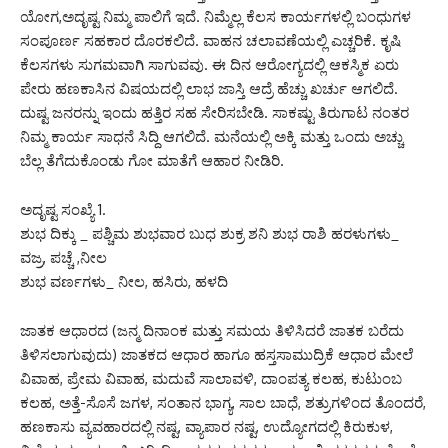
ಯೋಗ,ಅದೃಷ್ಟ ನಿಮ್ಮ ಪಾಲಿಗೆ ಇದೆ. ನಿಮ್ಮೆಲ್ಲ ಕೆಲಸ ಕಾರ್ಯಗಳಲ್ಲಿ ಬಂಧುಗಳ
ಸಂಪೂರ್ಣ ಸಹಕಾರ ದೊರಕಲಿದೆ. ವಾಹನ ಚಲಾವಣೆಯಲ್ಲಿ ಎಚ್ಚರಿಕೆ. ಕೃಷಿ
ಕೆಲಸಗಳು ಸುಗಮವಾಗಿ ಸಾಗುವವು. ಈ ದಿನ ಆರೋಗ್ಯದಲ್ಲಿ ಆಕಸ್ಮಿಕ ಏರು
ಪೇರು ಹಣಕಾಸಿನ ವಿಷಯದಲ್ಲಿ ಲಾಭ ಜಾಸ್ತಿ ಆದ್ರೆ ಹೆಚ್ಚು ಖರ್ಚು ಆಗಲಿದೆ.
ದುಷ್ಟ ಜನರನ್ನು ಇಂದು ಹತ್ತಿರ ಸಹ ಸೇರಿಸಬೇಡಿ. ಸಾಕಷ್ಟು ತಿರುಗಾಟ ನಂತರ
ನಿಮ್ಮ ಕಾರ್ಯ ಸಾಧನೆ ಸಿದ್ದಿ ಆಗಲಿದೆ. ಮನೆಯಲ್ಲಿ ಅಕ್ಕಿ ಮತ್ತು ಒಂದು ಅಚ್ಚು
ಬೆಲ್ಲ ತೆಗೆದುಕೊಂಡು ಗೋ ಮಾತೆಗೆ ಆಹಾರ ನೀಡಿರಿ.
ಅದೃಷ್ಟ ಸಂಖ್ಯೆ 1.
ಶುಭ ದಿಕ್ಕು _ ಪಶ್ಚಿಮ ಶುಭವಾರ ಬುಧ ಶುಕ್ರ ಶನಿ ಶುಭ ರಾಶಿ ಹರಳುಗಳು_
ವಜ್ರ, ಪಚ್ಚೆ ,ನೀಲ
ಶುಭ ವರ್ಣಗಳು_ ನೀಲ, ಹಸಿರು, ಹಳದಿ
ಜಾತಕ ಆಧಾರದ (ಜನ್ಮ ದಿನಾಂಕ ಮತ್ತು ಸಮಯ ತಿಳಿಸಿದರೆ ಜಾತಕ ಬರೆದು
ತಿಳಿಸಲಾಗುವುದು) ಜಾತಕದ ಆಧಾರ ಹಾಗೂ ಹಸ್ತಸಾಮುದ್ರಿಕೆ ಆಧಾರ ಮೇಲೆ
ವಿವಾಹ, ಪ್ರೇಮ ವಿವಾಹ, ಮದುವೆ ಸಾಲಾವಳಿ, ದಾಂಪತ್ಯ ಕಲಹ, ಕುಟುಂಬ
ಕಲಹ, ಅತ್ತೆ-ಸೊಸೆ ಜಗಳ, ಸಂತಾನ ಭಾಗ್ಯ, ಸಾಲ ಬಾಧೆ, ಶತ್ರುಗಳಿಂದ ತೊಂದರೆ,
ಹಣಕಾಸು ವ್ಯವಹಾರದಲ್ಲಿ ನಷ್ಟ, ವ್ಯಾಪಾರ ನಷ್ಟ, ಉದ್ಯೋಗದಲ್ಲಿ ಕಿರುಕುಳ,