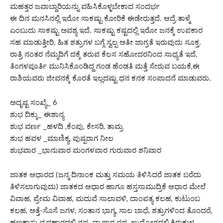
ಮಹತ್ತರ ಜವಾಬ್ದಾರಿಯನ್ನು ವಹಿಸಿಕೊಳ್ಳಬೇಕಾದ ಸಂದರ್ಭ
ಈ ದಿನ ಮನಸಿನಲ್ಲಿ ಇರೋ ಸಾಕಷ್ಟು ಕೋರಿಕೆ ಈಡೇರುತ್ತದೆ. ಆದ್ರೆ ತಾಳ್ಮೆ
ಎಂಬುದು ಸಾಕಷ್ಟು ಅವಶ್ಯ ಇದೆ. ಸಾಕಷ್ಟು ಕಷ್ಟದಲ್ಲಿ ಇರೋ ಜನಕ್ಕೆ ಉಪಕಾರ
ಸಹ ಮಾಡುತ್ತೀರಿ. ಹಿತ ಶತ್ರುಗಳ ಬಗ್ಗೆ ಸ್ವಲ್ಪ ಅತೀ ಜಾಗ್ರತೆ ಇರುವುದು ಸೂಕ್ತ.
ರಾತ್ರಿ ನಂತರ ನೆಮ್ಮದಿಗೆ ದಕ್ಕೆ ತರುವ ಕೆಲಸ ಸಹೋದರನಿಂದ ಸಾಧ್ಯತೆ ಇದೆ.
ತಿಂಗಳಪೂರ್ತಿ ಮುನಿಸಿಕೊಂಡಿದ್ದ ಗಂಡ ಹೆಂಡತಿ ಮತ್ತೆ ಸೇರುವ ಬಯಕೆ,ಈ
ರಾಶಿಯವರು ಜೀವನಕ್ಕೆ ಕೊರತೆ ಇಲ್ಲದಷ್ಟು ಧನ ಕನಕ ಸಂಪಾದನೆ ಮಾಡುವರು.
ಅದೃಷ್ಟ ಸಂಖ್ಯೆ_ 6
ಶುಭ ದಿಕ್ಕು_ ಈಶಾನ್ಯ
ಶುಭ ವರ್ಣ _ಹಳದಿ ,ಕೆಂಪು, ಕೇಸರಿ, ತಾಮ್ರ
ಶುಭ ಹವಳ _ಮಾಣಿಕ್ಯ, ಪುಷ್ಪರಾಗ ನೀಲ
ಶುಭವಾರ _ಭಾನುವಾರ ಮಂಗಳವಾರ ಗುರುವಾರ ಶನಿವಾರ
ಜಾತಕ ಆಧಾರದ (ಜನ್ಮ ದಿನಾಂಕ ಮತ್ತು ಸಮಯ ತಿಳಿಸಿದರೆ ಜಾತಕ ಬರೆದು
ತಿಳಿಸಲಾಗುವುದು) ಜಾತಕದ ಆಧಾರ ಹಾಗೂ ಹಸ್ತಸಾಮುದ್ರಿಕೆ ಆಧಾರ ಮೇಲೆ
ವಿವಾಹ, ಪ್ರೇಮ ವಿವಾಹ, ಮದುವೆ ಸಾಲಾವಳಿ, ದಾಂಪತ್ಯ ಕಲಹ, ಕುಟುಂಬ
ಕಲಹ, ಅತ್ತೆ-ಸೊಸೆ ಜಗಳ, ಸಂತಾನ ಭಾಗ್ಯ, ಸಾಲ ಬಾಧೆ, ಶತ್ರುಗಳಿಂದ ತೊಂದರೆ,
ಹಣಕಾಸು ವ್ಯವಹಾರದಲ್ಲಿ ನಷ್ಟ, ವ್ಯಾಪಾರ ನಷ್ಟ, ಉದ್ಯೋಗದಲ್ಲಿ ಕಿರುಕುಳ,