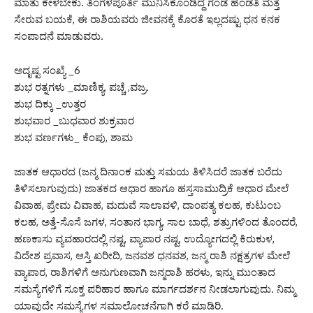
ಮಾತು ಕೇಳಬೇಕು. ತಿಂಗಳಪೂರ್ತಿ ಮುನಿಸಿಕೊಂಡಿದ್ದ ಗಂಡ ಹೆಂಡತಿ ಮತ್ತೆ
ಸೇರುವ ಬಯಕೆ, ಈ ರಾಶಿಯವರು ಜೀವನಕ್ಕೆ ಕೊರತೆ ಇಲ್ಲದಷ್ಟು ಧನ ಕನಕ
ಸಂಪಾದನೆ ಮಾಡುವರು.
ಅದೃಷ್ಟ ಸಂಖ್ಯೆ _6
ಶುಭ ರತ್ನಗಳು _ಮಾಣಿಕ್ಯ, ಪಚ್ಚೆ ,ವಜ್ರ.
ಶುಭ ದಿಕ್ಕು _ಉತ್ತರ
ಶುಭವಾರ _ಬುಧವಾರ ಶುಕ್ರವಾರ
ಶುಭ ವರ್ಣಗಳು_ ಕೆಂಪು, ಶಾಮ
ಜಾತಕ ಆಧಾರದ (ಜನ್ಮ ದಿನಾಂಕ ಮತ್ತು ಸಮಯ ತಿಳಿಸಿದರೆ ಜಾತಕ ಬರೆದು
ತಿಳಿಸಲಾಗುವುದು) ಜಾತಕದ ಆಧಾರ ಹಾಗೂ ಹಸ್ತಸಾಮುದ್ರಿಕೆ ಆಧಾರ ಮೇಲೆ
ವಿವಾಹ, ಪ್ರೇಮ ವಿವಾಹ, ಮದುವೆ ಸಾಲಾವಳಿ, ದಾಂಪತ್ಯ ಕಲಹ, ಕುಟುಂಬ
ಕಲಹ, ಅತ್ತೆ-ಸೊಸೆ ಜಗಳ, ಸಂತಾನ ಭಾಗ್ಯ, ಸಾಲ ಬಾಧೆ, ಶತ್ರುಗಳಿಂದ ತೊಂದರೆ,
ಹಣಕಾಸು ವ್ಯವಹಾರದಲ್ಲಿ ನಷ್ಟ, ವ್ಯಾಪಾರ ನಷ್ಟ, ಉದ್ಯೋಗದಲ್ಲಿ ಕಿರುಕುಳ,
ವಿದೇಶ ಪ್ರವಾಸ, ಆಸ್ತಿ ಖರೀದಿ, ಜನವಶ ಧನವಶ, ಜನ್ಮ ರಾಶಿ ನಕ್ಷತ್ರಗಳ ಮೇಲೆ
ವ್ಯಾಪಾರ, ರಾಶಿಗಳಿಗೆ ಅನುಗುಣವಾಗಿ ಜನ್ಮರಾಶಿ ಹರಳು, ಇನ್ನು ಮುಂತಾದ
ಸಮಸ್ಯೆಗಳಿಗೆ ಸೂಕ್ತ ಪರಿಹಾರ ಹಾಗೂ ಮಾರ್ಗದರ್ಶನ ನೀಡಲಾಗುವುದು. ನಿಮ್ಮ
ಯಾವುದೇ ಸಮಸ್ಯೆಗಳ ಸಮಾಲೋಚನೆಗಾಗಿ ಕರೆ ಮಾಡಿರಿ.