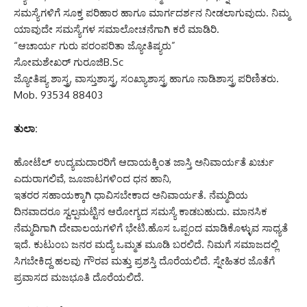
ಸಮಸ್ಯೆಗಳಿಗೆ ಸೂಕ್ತ ಪರಿಹಾರ ಹಾಗೂ ಮಾರ್ಗದರ್ಶನ ನೀಡಲಾಗುವುದು. ನಿಮ್ಮ
ಯಾವುದೇ ಸಮಸ್ಯೆಗಳ ಸಮಾಲೋಚನೆಗಾಗಿ ಕರೆ ಮಾಡಿರಿ.
“ಆಚಾರ್ಯ ಗುರು ಪರಂಪರಿತಾ ಜ್ಯೋತಿಷ್ಯರು”
ಸೋಮಶೇಖರ್ ಗುರೂಜಿB.Sc
ಜ್ಯೋತಿಷ್ಯ ಶಾಸ್ತ್ರ, ವಾಸ್ತುಶಾಸ್ತ್ರ, ಸಂಖ್ಯಾಶಾಸ್ತ್ರ ಹಾಗೂ ನಾಡಿಶಾಸ್ತ್ರ ಪರಿಣಿತರು.
Mob. 93534 88403
ತುಲಾ:
ಹೋಟೆಲ್ ಉದ್ಯಮದಾರರಿಗೆ ಆದಾಯಕ್ಕಿಂತ ಜಾಸ್ತಿ ಅನಿವಾರ್ಯತೆ ಖರ್ಚು
ಎದುರಾಗಲಿವೆ, ಜೂಜಾಟಗಳಿಂದ ಧನ ಹಾನಿ,
ಇತರರ ಸಹಾಯಕ್ಕಾಗಿ ಧಾವಿಸಬೇಕಾದ ಅನಿವಾರ್ಯತೆ. ನೆಮ್ಮದಿಯ
ದಿನವಾದರೂ ಸ್ವಲ್ಪಮಟ್ಟಿನ ಆರೋಗ್ಯದ ಸಮಸ್ಯೆ ಕಾಡಬಹುದು. ಮಾನಸಿಕ
ನೆಮ್ಮದಿಗಾಗಿ ದೇವಾಲಯಗಳಿಗೆ ಭೇಟಿ.ಹೊಸ ಒಪ್ಪಂದ ಮಾಡಿಕೊಳ್ಳುವ ಸಾಧ್ಯತೆ
ಇದೆ. ಕುಟುಂಬ ಜನರ ಮದ್ಯೆ ಒಮ್ಮತ ಮೂಡಿ ಬರಲಿದೆ. ನಿಮಗೆ ಸಮಾಜದಲ್ಲಿ
ಸಿಗಬೇಕಿದ್ದ ಹಲವು ಗೌರವ ಮತ್ತು ಪ್ರಶಸ್ತಿ ದೊರೆಯಲಿದೆ. ಸ್ನೇಹಿತರ ಜೊತೆಗೆ
ಪ್ರವಾಸದ ಮಜಭೂತಿ ದೊರೆಯಲಿದೆ.