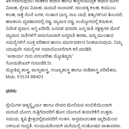
ತಿಳಿಸಲಾಗುವುದು) ಜಾತಕದ ಆಧಾರ ಹಾಗೂ ಹಸ್ತಸಾಮುದ್ರಿಕೆ ಆಧಾರ ಮೇಲೆ
ವಿವಾಹ, ಪ್ರೇಮ ವಿವಾಹ, ಮದುವೆ ಸಾಲಾವಳಿ, ದಾಂಪತ್ಯ ಕಲಹ, ಕುಟುಂಬ
ಕಲಹ, ಅತ್ತೆ-ಸೊಸೆ ಜಗಳ, ಸಂತಾನ ಭಾಗ್ಯ, ಸಾಲ ಬಾಧೆ, ಶತ್ರುಗಳಿಂದ ತೊಂದರೆ,
ಹಣಕಾಸು ವ್ಯವಹಾರದಲ್ಲಿ ನಷ್ಟ, ವ್ಯಾಪಾರ ನಷ್ಟ, ಉದ್ಯೋಗದಲ್ಲಿ ಕಿರುಕುಳ,
ವಿದೇಶ ಪ್ರವಾಸ, ಆಸ್ತಿ ಖರೀದಿ, ಜನವಶ ಧನವಶ, ಜನ್ಮ ರಾಶಿ ನಕ್ಷತ್ರಗಳ ಮೇಲೆ
ವ್ಯಾಪಾರ, ರಾಶಿಗಳಿಗೆ ಅನುಗುಣವಾಗಿ ಜನ್ಮರಾಶಿ ಹರಳು, ಇನ್ನು ಮುಂತಾದ
ಸಮಸ್ಯೆಗಳಿಗೆ ಸೂಕ್ತ ಪರಿಹಾರ ಹಾಗೂ ಮಾರ್ಗದರ್ಶನ ನೀಡಲಾಗುವುದು. ನಿಮ್ಮ
ಯಾವುದೇ ಸಮಸ್ಯೆಗಳ ಸಮಾಲೋಚನೆಗಾಗಿ ಕರೆ ಮಾಡಿರಿ.
“ಆಚಾರ್ಯ ಗುರು ಪರಂಪರಿತಾ ಜ್ಯೋತಿಷ್ಯರು”
ಸೋಮಶೇಖರ್ ಗುರೂಜಿB.Sc
ಜ್ಯೋತಿಷ್ಯ ಶಾಸ್ತ್ರ, ವಾಸ್ತುಶಾಸ್ತ್ರ, ಸಂಖ್ಯಾಶಾಸ್ತ್ರ ಹಾಗೂ ನಾಡಿಶಾಸ್ತ್ರ ಪರಿಣಿತರು.
Mob. 93534 88403
ಧನಸು:
ಪ್ರೇಮಿಗಳ ಆತ್ಮಸ್ಥೈರ್ಯ ಹಾಗೂ ದೇವರ ಮೇಲಿರುವ ನಂಬಿಕೆಯಿಂದಾಗಿ
ಮದುವೆ ಯೋಗ, ಗುತ್ತಿಗೆದಾರರಿಗೆ ಹೊಸ ಯೋಜನೆ ತಯಾರಿಕೆಗೆ ಉತ್ತಮ
ಸಮಯ, ಕೃಷಿ ಕ್ಷೇತ್ರದಲ್ಲಿರುವವರಿಗೆ ಸಂತಸ. ಆಸ್ತಮಾದಂತಹ ವ್ಯಾಧಿಯಿಂದ
ಬಳಲುವ ಸಾಧ್ಯತೆ. ಸಂಯಮದಿಂದಾಗಿ ಮನೆಯಲ್ಲಿ ಸಂತೋಷದ ವಾತಾವರಣ.