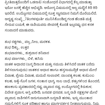
ಪ್ರೀತಿಪಾತ್ರರೊಂದಿಗೆ ಒಡನಾಟ ಸಂಶೋಧನೆ ವಿಭಾಗದಲ್ಲಿ ಕೆಲ್ಸ ಮಾಡುತ್ತಾ
ಇರೋ ಜನಕ್ಕೆ ಹೆಚ್ಚಿನ ಅಭಿವೃದಿ. ಆರೋಗ್ಯ ವಿಷಯದಲ್ಲಿ ಅಲ್ಪ ಮಟ್ಟಿಗೆ ಕಿರಿ ಕಿರಿ
ಇರಲಿದೆ. ಉದ್ಯೋಗದ ವಿಷಯದಲ್ಲಿ ಸೂಕ್ತ ಸ್ಥಾನಮಾನ ನಿಮಗೆ ದೊರೆಯಲಿದೆ.
ಅದೃಷ್ಟ ಸಂಖ್ಯೆ _7ತಿಂಗಳಪೂರ್ತಿ ಮುನಿಸಿಕೊಂಡಿದ್ದ ಗಂಡ ಹೆಂಡತಿ ಮತ್ತೆ
ಸೇರುವ ಬಯಕೆ, ಈ ರಾಶಿಯವರು ಜೀವನಕ್ಕೆ ಕೊರತೆ ಇಲ್ಲದಷ್ಟು ಧನ ಕನಕ
ಸಂಪಾದನೆ ಮಾಡುವರು.
ಶುಭ ರತ್ನಗಳು_ ವಜ್ರ ,ನೀಲ, ಮರಕತ.
ಶುಭ ದಿಕ್ಕು_ ಉತ್ತರ
ಶುಭವಾರಗಳು_ ಶುಕ್ರವಾರ ಶನಿವಾರ
ಶುಭ ವರ್ಣಗಳು_ ಬಿಳಿ, ಹಸಿರು
ಜಾತಕ ಆಧಾರದ (ಜನ್ಮ ದಿನಾಂಕ ಮತ್ತು ಸಮಯ ತಿಳಿಸಿದರೆ ಜಾತಕ ಬರೆದು
ತಿಳಿಸಲಾಗುವುದು) ಜಾತಕದ ಆಧಾರ ಹಾಗೂ ಹಸ್ತಸಾಮುದ್ರಿಕೆ ಆಧಾರ ಮೇಲೆ
ವಿವಾಹ, ಪ್ರೇಮ ವಿವಾಹ, ಮದುವೆ ಸಾಲಾವಳಿ, ದಾಂಪತ್ಯ ಕಲಹ, ಕುಟುಂಬ
ಕಲಹ, ಅತ್ತೆ-ಸೊಸೆ ಜಗಳ, ಸಂತಾನ ಭಾಗ್ಯ, ಸಾಲ ಬಾಧೆ, ಶತ್ರುಗಳಿಂದ ತೊಂದರೆ,
ಹಣಕಾಸು ವ್ಯವಹಾರದಲ್ಲಿ ನಷ್ಟ, ವ್ಯಾಪಾರ ನಷ್ಟ, ಉದ್ಯೋಗದಲ್ಲಿ ಕಿರುಕುಳ,
ವಿದೇಶ ಪ್ರವಾಸ, ಆಸ್ತಿ ಖರೀದಿ, ಜನವಶ ಧನವಶ, ಜನ್ಮ ರಾಶಿ ನಕ್ಷತ್ರಗಳ ಮೇಲೆ
ವ್ಯಾಪಾರ, ರಾಶಿಗಳಿಗೆ ಅನುಗುಣವಾಗಿ ಜನ್ಮರಾಶಿ ಹರಳು, ಇನ್ನು ಮುಂತಾದ
ಸಮಸ್ಯೆಗಳಿಗೆ ಸೂಕ್ತ ಪರಿಹಾರ ಹಾಗೂ ಮಾರ್ಗದರ್ಶನ ನೀಡಲಾಗುವುದು. ನಿಮ್ಮ