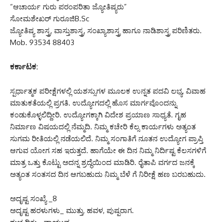
“ಆಚಾರ್ಯ ಗುರು ಪರಂಪರಿತಾ ಜ್ಯೋತಿಷ್ಯರು”
ಸೋಮಶೇಖರ್ ಗುರೂಜಿB.Sc
ಜ್ಯೋತಿಷ್ಯ ಶಾಸ್ತ್ರ, ವಾಸ್ತುಶಾಸ್ತ್ರ, ಸಂಖ್ಯಾಶಾಸ್ತ್ರ ಹಾಗೂ ನಾಡಿಶಾಸ್ತ್ರ ಪರಿಣಿತರು.
Mob. 93534 88403
ಕರ್ಕಾಟಕ:
ಸ್ಪರ್ಧಾತ್ಮಕ ಪರೀಕ್ಷೆಗಳಲ್ಲಿ ಯಶಸ್ಸುಗಳ ಮೂಲಕ ಉನ್ನತ ಪದವಿ ಲಭ್ಯ, ವಿವಾಹ
ಮಾತುಕತೆಯಲ್ಲಿ ಪ್ರಗತಿ. ಉದ್ಯೋಗದಲ್ಲಿ ಹೊಸ ಮಾರ್ಗವೊಂದನ್ನು
ಕಂಡುಕೊಳ್ಳಲಿದ್ದೀರಿ. ಉದ್ಯೋಗಕ್ಕಾಗಿ ವಿದೇಶ ಪ್ರಯಾಣ ಸಾಧ್ಯತೆ. ಗೃಹ
ನಿರ್ಮಾಣ ವಿಷಯದಲ್ಲಿ ನೆಮ್ಮದಿ. ನಿಮ್ಮ ಕಚೇರಿ ಕೆಲ್ಸ ಕಾರ್ಯಗಳು ಅತ್ಯಂತ
ಸುಗಮ ರೀತಿಯಲ್ಲಿ ನಡೆಯಲಿದೆ. ನಿಮ್ಮ ಸಂಗಾತಿಗೆ ನೂತನ ಉದ್ಯೋಗ ಪ್ರಾಪ್ತಿ
ಆಗುವ ಯೋಗ ಸಹ ಇರುತ್ತದೆ. ಹಾಗೆಯೇ ಈ ದಿನ ನಿಮ್ಮ ನಿರ್ದಿಷ್ಟ ಕೆಲಸಗಳಿಗೆ
ಮಾತ್ರ ಒತ್ತು ಕೊಟ್ಟು ಅದನ್ನ ಶ್ರದ್ಧೆಯಿಂದ ಮಾಡಿರಿ. ರೈತಾಪಿ ವರ್ಗದ ಜನಕ್ಕೆ
ಅತ್ಯಂತ ಸಂತಸದ ದಿನ ಆಗಬಹುದು ನಿಮ್ಮ ಬೆಳೆ ಗೆ ನಿರೀಕ್ಷೆ ಹಣ ಬರಬಹುದು.
ಅದೃಷ್ಟ ಸಂಖ್ಯೆ _8
ಅದೃಷ್ಟ ಹರಳುಗಳು_ ಮುತ್ತು, ಹವಳ, ಪುಷ್ಪರಾಗ.