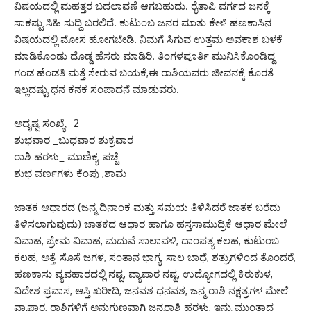
ವಿಷಯದಲ್ಲಿ ಮಹತ್ತರ ಬದಲಾವಣೆ ಆಗಬಹುದು. ರೈತಾಪಿ ವರ್ಗದ ಜನಕ್ಕೆ
ಸಾಕಷ್ಟು ಸಿಹಿ ಸುದ್ದಿ ಬರಲಿದೆ. ಕುಟುಂಬ ಜನರ ಮಾತು ಕೇಳಿ ಹಣಕಾಸಿನ
ವಿಷಯದಲ್ಲಿ ಮೋಸ ಹೋಗಬೇಡಿ. ನಿಮಗೆ ಸಿಗುವ ಉತ್ತಮ ಅವಕಾಶ ಬಳಕೆ
ಮಾಡಿಕೊಂಡು ದೊಡ್ಡ ಹೆಸರು ಮಾಡಿರಿ. ತಿಂಗಳಪೂರ್ತಿ ಮುನಿಸಿಕೊಂಡಿದ್ದ
ಗಂಡ ಹೆಂಡತಿ ಮತ್ತೆ ಸೇರುವ ಬಯಕೆ,ಈ ರಾಶಿಯವರು ಜೀವನಕ್ಕೆ ಕೊರತೆ
ಇಲ್ಲದಷ್ಟು ಧನ ಕನಕ ಸಂಪಾದನೆ ಮಾಡುವರು.
ಅದೃಷ್ಟ ಸಂಖ್ಯೆ _2
ಶುಭವಾರ _ಬುಧವಾರ ಶುಕ್ರವಾರ
ರಾಶಿ ಹರಳು_ ಮಾಣಿಕ್ಯ, ಪಚ್ಚೆ
ಶುಭ ವರ್ಣಗಳು ಕೆಂಪು ,ಶಾಮ
ಜಾತಕ ಆಧಾರದ (ಜನ್ಮ ದಿನಾಂಕ ಮತ್ತು ಸಮಯ ತಿಳಿಸಿದರೆ ಜಾತಕ ಬರೆದು
ತಿಳಿಸಲಾಗುವುದು) ಜಾತಕದ ಆಧಾರ ಹಾಗೂ ಹಸ್ತಸಾಮುದ್ರಿಕೆ ಆಧಾರ ಮೇಲೆ
ವಿವಾಹ, ಪ್ರೇಮ ವಿವಾಹ, ಮದುವೆ ಸಾಲಾವಳಿ, ದಾಂಪತ್ಯ ಕಲಹ, ಕುಟುಂಬ
ಕಲಹ, ಅತ್ತೆ-ಸೊಸೆ ಜಗಳ, ಸಂತಾನ ಭಾಗ್ಯ, ಸಾಲ ಬಾಧೆ, ಶತ್ರುಗಳಿಂದ ತೊಂದರೆ,
ಹಣಕಾಸು ವ್ಯವಹಾರದಲ್ಲಿ ನಷ್ಟ, ವ್ಯಾಪಾರ ನಷ್ಟ, ಉದ್ಯೋಗದಲ್ಲಿ ಕಿರುಕುಳ,
ವಿದೇಶ ಪ್ರವಾಸ, ಆಸ್ತಿ ಖರೀದಿ, ಜನವಶ ಧನವಶ, ಜನ್ಮ ರಾಶಿ ನಕ್ಷತ್ರಗಳ ಮೇಲೆ
ವ್ಯಾಪಾರ, ರಾಶಿಗಳಿಗೆ ಅನುಗುಣವಾಗಿ ಜನ್ಮರಾಶಿ ಹರಳು, ಇನ್ನು ಮುಂತಾದ