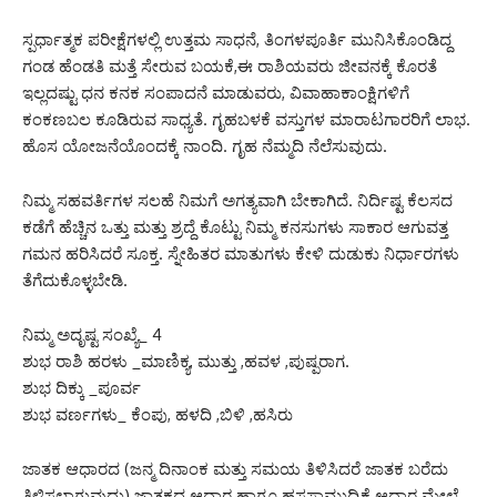
ಸ್ಪರ್ಧಾತ್ಮಕ ಪರೀಕ್ಷೆಗಳಲ್ಲಿ ಉತ್ತಮ ಸಾಧನೆ, ತಿಂಗಳಪೂರ್ತಿ ಮುನಿಸಿಕೊಂಡಿದ್ದ
ಗಂಡ ಹೆಂಡತಿ ಮತ್ತೆ ಸೇರುವ ಬಯಕೆ,ಈ ರಾಶಿಯವರು ಜೀವನಕ್ಕೆ ಕೊರತೆ
ಇಲ್ಲದಷ್ಟು ಧನ ಕನಕ ಸಂಪಾದನೆ ಮಾಡುವರು, ವಿವಾಹಾಕಾಂಕ್ಷಿಗಳಿಗೆ
ಕಂಕಣಬಲ ಕೂಡಿರುವ ಸಾಧ್ಯತೆ. ಗೃಹಬಳಕೆ ವಸ್ತುಗಳ ಮಾರಾಟಗಾರರಿಗೆ ಲಾಭ.
ಹೊಸ ಯೋಜನೆಯೊಂದಕ್ಕೆ ನಾಂದಿ. ಗೃಹ ನೆಮ್ಮದಿ ನೆಲೆಸುವುದು.
ನಿಮ್ಮ ಸಹವರ್ತಿಗಳ ಸಲಹೆ ನಿಮಗೆ ಅಗತ್ಯವಾಗಿ ಬೇಕಾಗಿದೆ. ನಿರ್ದಿಷ್ಟ ಕೆಲಸದ
ಕಡೆಗೆ ಹೆಚ್ಚಿನ ಒತ್ತು ಮತ್ತು ಶ್ರದ್ದೆ ಕೊಟ್ಟು ನಿಮ್ಮ ಕನಸುಗಳು ಸಾಕಾರ ಆಗುವತ್ತ
ಗಮನ ಹರಿಸಿದರೆ ಸೂಕ್ತ. ಸ್ನೇಹಿತರ ಮಾತುಗಳು ಕೇಳಿ ದುಡುಕು ನಿರ್ಧಾರಗಳು
ತೆಗೆದುಕೊಳ್ಳಬೇಡಿ.
ನಿಮ್ಮ ಅದೃಷ್ಟ ಸಂಖ್ಯೆ_ 4
ಶುಭ ರಾಶಿ ಹರಳು _ಮಾಣಿಕ್ಯ, ಮುತ್ತು ,ಹವಳ ,ಪುಷ್ಪರಾಗ.
ಶುಭ ದಿಕ್ಕು _ಪೂರ್ವ
ಶುಭ ವರ್ಣಗಳು_ ಕೆಂಪು, ಹಳದಿ ,ಬಿಳಿ ,ಹಸಿರು
ಜಾತಕ ಆಧಾರದ (ಜನ್ಮ ದಿನಾಂಕ ಮತ್ತು ಸಮಯ ತಿಳಿಸಿದರೆ ಜಾತಕ ಬರೆದು
ತಿಳಿಸಲಾಗುವುದು) ಜಾತಕದ ಆಧಾರ ಹಾಗೂ ಹಸ್ತಸಾಮುದ್ರಿಕೆ ಆಧಾರ ಮೇಲೆ