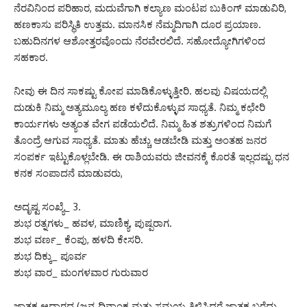
ನೆರವಿನಿಂದ ಪರಿಹಾರ, ಮದುವೆಗಾಗಿ ಕಲ್ಯಾಣ ಮಂಟಪ ಬುಕಿಂಗ್ ಮಾಡುವಿರಿ,
ಹಣಕಾಸು ಪರಿಸ್ಥಿತಿ ಉತ್ತಮ. ಮಾನಸಿಕ ನೆಮ್ಮದಿಗಾಗಿ ದೂರ ಪ್ರಯಾಣ.
ಬಹುದಿನಗಳ ಆಶೋತ್ತರವೊಂದು ನೆರವೇರಲಿದೆ. ಸಹೋದ್ಯೋಗಿಗಳಿಂದ
ಸಹಕಾರ.
ನೀವು ಈ ದಿನ ಸಾಕಷ್ಟು ಕೋಪ ಮಾಡಿಕೊಳ್ಳುತ್ತೀರಿ. ಹಲವು ವಿಷಯದಲ್ಲಿ
ದುಡುಕಿ ನಿಮ್ಮ ಅತ್ಯಮೂಲ್ಯ ಹಣ ಕಳೆದುಕೊಳ್ಳುವ ಸಾಧ್ಯತೆ. ನಿಮ್ಮ ಕಛೇರಿ
ಕಾರ್ಯಗಳು ಅತ್ಯಂತ ವೇಗ ಪಡೆಯಲಿದೆ. ನಿಮ್ಮ ಹಿತ ಶತ್ರುಗಳಿಂದ ನಿಮಗೆ
ತೊಂದ್ರೆ ಆಗುವ ಸಾಧ್ಯತೆ. ಮಾತು ಹೆಚ್ಚು ಆಡಬೇಡಿ ಮತ್ತು ಅಂತಹ ಜನರ
ಸಂಪರ್ಕ ಇಟ್ಟುಕೊಳ್ಲಬೇಡಿ. ಈ ರಾಶಿಯವರು ಜೀವನಕ್ಕೆ ಕೊರತೆ ಇಲ್ಲದಷ್ಟು ಧನ
ಕನಕ ಸಂಪಾದನೆ ಮಾಡುವರು,
ಅದೃಷ್ಟ ಸಂಖ್ಯೆ_ 3.
ಶುಭ ರತ್ನಗಳು_ ಹವಳ, ಮಾಣಿಕ್ಯ, ಪುಷ್ಪರಾಗ.
ಶುಭ ವರ್ಣ_ ಕೆಂಪು, ಹಳದಿ ಕೇಸರಿ.
ಶುಭ ದಿಕ್ಕು_ ಪೂರ್ವ
ಶುಭ ವಾರ_ ಮಂಗಳವಾರ ಗುರುವಾರ
ಜಾತಕ ಆಧಾರದ (ಜನ್ಮ ದಿನಾಂಕ ಮತ್ತು ಸಮಯ ತಿಳಿಸಿದರೆ ಜಾತಕ ಬರೆದು