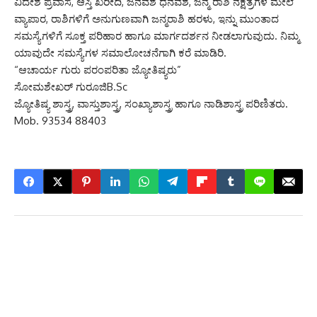
ವಿದೇಶ ಪ್ರವಾಸ, ಆಸ್ತಿ ಖರೀದಿ, ಜನವಶ ಧನವಶ, ಜನ್ಮ ರಾಶಿ ನಕ್ಷತ್ರಗಳ ಮೇಲೆ
ವ್ಯಾಪಾರ, ರಾಶಿಗಳಿಗೆ ಅನುಗುಣವಾಗಿ ಜನ್ಮರಾಶಿ ಹರಳು, ಇನ್ನು ಮುಂತಾದ
ಸಮಸ್ಯೆಗಳಿಗೆ ಸೂಕ್ತ ಪರಿಹಾರ ಹಾಗೂ ಮಾರ್ಗದರ್ಶನ ನೀಡಲಾಗುವುದು. ನಿಮ್ಮ
ಯಾವುದೇ ಸಮಸ್ಯೆಗಳ ಸಮಾಲೋಚನೆಗಾಗಿ ಕರೆ ಮಾಡಿರಿ.
“ಆಚಾರ್ಯ ಗುರು ಪರಂಪರಿತಾ ಜ್ಯೋತಿಷ್ಯರು”
ಸೋಮಶೇಖರ್ ಗುರೂಜಿB.Sc
ಜ್ಯೋತಿಷ್ಯ ಶಾಸ್ತ್ರ, ವಾಸ್ತುಶಾಸ್ತ್ರ, ಸಂಖ್ಯಾಶಾಸ್ತ್ರ ಹಾಗೂ ನಾಡಿಶಾಸ್ತ್ರ ಪರಿಣಿತರು.
Mob. 93534 88403