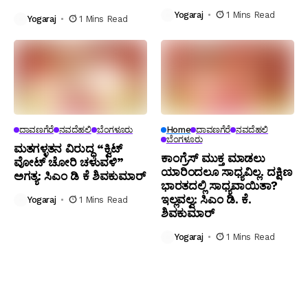
Yogaraj
1 Mins Read
Yogaraj
1 Mins Read
ದಾವಣಗೆರೆ
ನವದೆಹಲಿ
ಬೆಂಗಳೂರು
Home
ದಾವಣಗೆರೆ
ನವದೆಹಲಿ
ಬೆಂಗಳೂರು
ಮತಗಳ್ಳತನ ವಿರುದ್ಧ “ಕ್ವಿಟ್
ಕಾಂಗ್ರೆಸ್ ಮುಕ್ತ ಮಾಡಲು
ವೋಟ್ ಚೋರಿ ಚಳುವಳಿ”
ಯಾರಿಂದಲೂ ಸಾಧ್ಯವಿಲ್ಲ. ದಕ್ಷಿಣ
ಅಗತ್ಯ: ಸಿಎಂ ಡಿ ಕೆ ಶಿವಕುಮಾರ್
ಭಾರತದಲ್ಲಿ ಸಾಧ್ಯವಾಯಿತಾ?
ಇಲ್ಲವಲ್ವ: ಸಿಎಂ ಡಿ. ಕೆ.
Yogaraj
1 Mins Read
ಶಿವಕುಮಾರ್
Yogaraj
1 Mins Read