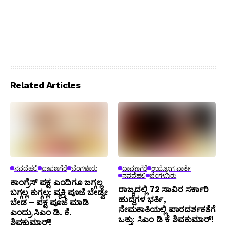
Related Articles
ನವದೆಹಲಿ
ದಾವಣಗೆರೆ
ಬೆಂಗಳೂರು
ದಾವಣಗೆರೆ
ಉದ್ಯೋಗ ವಾರ್ತೆ
ನವದೆಹಲಿ
ಬೆಂಗಳೂರು
ಕಾಂಗ್ರೆಸ್ ಪಕ್ಷ ಎಂದಿಗೂ ಜಗ್ಗಲ್ಲ
ರಾಜ್ಯದಲ್ಲಿ 72 ಸಾವಿರ ಸರ್ಕಾರಿ
ಬಗ್ಗಲ್ಲ ಕುಗ್ಗಲ್ಲ: ವ್ಯಕ್ತಿ ಪೂಜೆ ಬೇಡ್ವೇ
ಹುದ್ದೆಗಳ ಭರ್ತಿ,
ಬೇಡ – ಪಕ್ಷ ಪೂಜೆ ಮಾಡಿ
ನೇಮಕಾತಿಯಲ್ಲಿ ಪಾರದರ್ಶಕತೆಗೆ
ಎಂದ್ರು ಸಿಎಂ ಡಿ. ಕೆ.
ಒತ್ತು: ಸಿಎಂ ಡಿ ಕೆ ಶಿವಕುಮಾರ್!
ಶಿವಕುಮಾರ್!