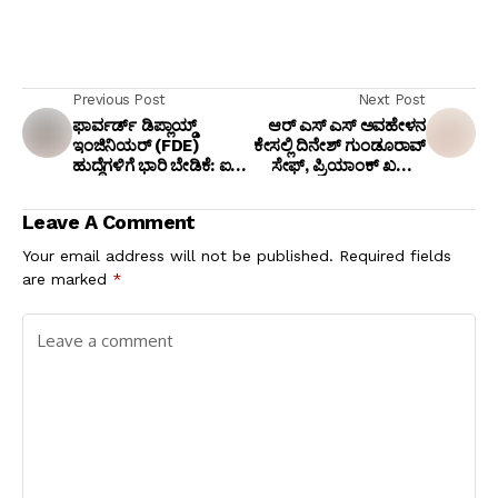
Previous Post
Next Post
ಫಾರ್ವರ್ಡ್ ಡಿಪ್ಲಾಯ್ಡ್
ಆರ್ ಎಸ್ ಎಸ್ ಅವಹೇಳನ
ಇಂಜಿನಿಯರ್ (FDE)
ಕೇಸಲ್ಲಿ ದಿನೇಶ್ ಗುಂಡೂರಾವ್
ಹುದ್ದೆಗಳಿಗೆ ಭಾರಿ ಬೇಡಿಕೆ: ಐಟಿ
ಸೇಫ್, ಪ್ರಿಯಾಂಕ್ ಖರ್ಗೆ -
ಉದ್ಯಮದಲ್ಲಿ ಹೊಸ ಕ್ರಾಂತಿ!
ನಲಪಾಡ್‌ಗೆ ಸಂಕಷ್ಟ: ಜುಲೈ
21ಕ್ಕೆ ಕೋರ್ಟ್‌ಗೆ ಹಾಜರಾಗಲು
Leave A Comment
ಆದೇಶ.
Your email address will not be published.
Required fields
are marked
*