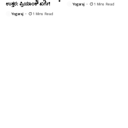
ಉತ್ತರ: ಪ್ರಿಯಾಂಕ್ ಖರ್ಗೆ!
Yogaraj
1 Mins Read
Yogaraj
1 Mins Read