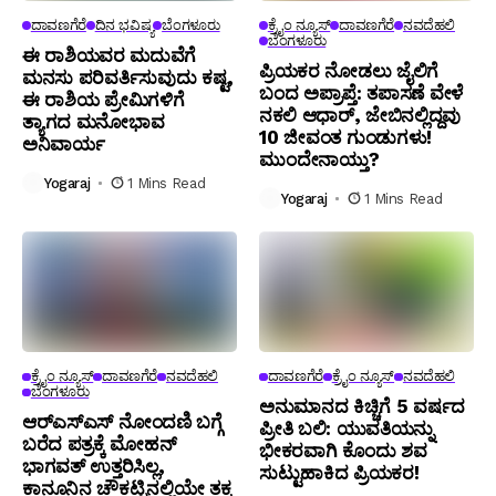
ದಾವಣಗೆರೆ
ದಿನ ಭವಿಷ್ಯ
ಬೆಂಗಳೂರು
ಕ್ರೈಂ ನ್ಯೂಸ್
ದಾವಣಗೆರೆ
ನವದೆಹಲಿ
ಬೆಂಗಳೂರು
ಈ ರಾಶಿಯವರ ಮದುವೆಗೆ
ಪ್ರಿಯಕರ ನೋಡಲು ಜೈಲಿಗೆ
ಮನಸು ಪರಿವರ್ತಿಸುವುದು ಕಷ್ಟ,
ಬಂದ ಅಪ್ರಾಪ್ತೆ: ತಪಾಸಣೆ ವೇಳೆ
ಈ ರಾಶಿಯ ಪ್ರೇಮಿಗಳಿಗೆ
ನಕಲಿ ಆಧಾರ್, ಜೇಬಿನಲ್ಲಿದ್ದವು
ತ್ಯಾಗದ ಮನೋಭಾವ
10 ಜೀವಂತ ಗುಂಡುಗಳು!
ಅನಿವಾರ್ಯ
ಮುಂದೇನಾಯ್ತು?
Yogaraj
1 Mins Read
Yogaraj
1 Mins Read
ಕ್ರೈಂ ನ್ಯೂಸ್
ದಾವಣಗೆರೆ
ನವದೆಹಲಿ
ದಾವಣಗೆರೆ
ಕ್ರೈಂ ನ್ಯೂಸ್
ನವದೆಹಲಿ
ಬೆಂಗಳೂರು
ಅನುಮಾನದ ಕಿಚ್ಚಿಗೆ 5 ವರ್ಷದ
ಆರ್‌ಎಸ್‌ಎಸ್‌ ನೋಂದಣಿ ಬಗ್ಗೆ
ಪ್ರೀತಿ ಬಲಿ: ಯುವತಿಯನ್ನು
ಬರೆದ ಪತ್ರಕ್ಕೆ ಮೋಹನ್
ಭೀಕರವಾಗಿ ಕೊಂದು ಶವ
ಭಾಗವತ್ ಉತ್ತರಿಸಿಲ್ಲ,
ಸುಟ್ಟುಹಾಕಿದ ಪ್ರಿಯಕರ!
ಕಾನೂನಿನ ಚೌಕಟ್ಟಿನಲ್ಲಿಯೇ ತಕ್ಕ