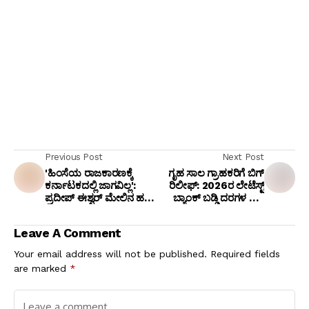
Previous Post
Next Post
'ಹಿಂಸೆಯ ರಾಜಕಾರಣಕ್ಕೆ
ಗೃಹ ಸಾಲ ಗ್ರಾಹಕರಿಗೆ ಬಿಗ್
ಕರ್ನಾಟಕದಲ್ಲಿ ಜಾಗವಿಲ್ಲ':
ರಿಲೀಫ್: 2026ರ ಲೇಟೆಸ್ಟ್
ಪ್ರದೀಪ್ ಈಶ್ವರ್ ಮೇಲಿನ ಹಲ್ಲೆ
ಬ್ಯಾಂಕ್ ಬಡ್ಡಿ ದರಗಳ ಪಟ್ಟಿ
ಯತ್ನಕ್ಕೆ ಬಿ. ಕೆ. ಹರಿಪ್ರಸಾದ್
ಇಲ್ಲಿದೆ!
ಕೌಂಟರ್!
Leave A Comment
Your email address will not be published.
Required fields
are marked
*