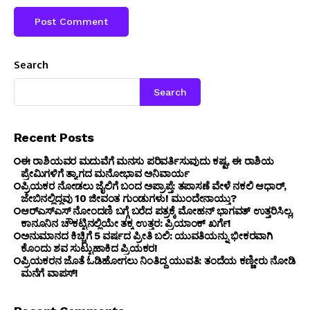
Search
Search
Recent Posts
ಈ ರಾಶಿಯವರ ಮದುವೆಗೆ ಮನಸು ಪರಿವರ್ತಿಸುವುದು ಕಷ್ಟ, ಈ ರಾಶಿಯ
ಪ್ರೇಮಿಗಳಿಗೆ ತ್ಯಾಗದ ಮನೋಭಾವ ಅನಿವಾರ್ಯ
ಪ್ರಿಯಕರ ನೋಡಲು ಜೈಲಿಗೆ ಬಂದ ಅಪ್ರಾಪ್ತೆ: ತಪಾಸಣೆ ವೇಳೆ ನಕಲಿ ಆಧಾರ್,
ಜೇಬಿನಲ್ಲಿದ್ದವು 10 ಜೀವಂತ ಗುಂಡುಗಳು! ಮುಂದೇನಾಯ್ತು?
ಆರ್‌ಎಸ್‌ಎಸ್‌ ನೋಂದಣಿ ಬಗ್ಗೆ ಬರೆದ ಪತ್ರಕ್ಕೆ ಮೋಹನ್ ಭಾಗವತ್ ಉತ್ತರಿಸಿಲ್ಲ,
ಕಾನೂನಿನ ಚೌಕಟ್ಟಿನಲ್ಲಿಯೇ ತಕ್ಕ ಉತ್ತರ: ಪ್ರಿಯಾಂಕ್ ಖರ್ಗೆ!
ಅನುಮಾನದ ಕಿಚ್ಚಿಗೆ 5 ವರ್ಷದ ಪ್ರೀತಿ ಬಲಿ: ಯುವತಿಯನ್ನು ಭೀಕರವಾಗಿ
ಕೊಂದು ಶವ ಸುಟ್ಟುಹಾಕಿದ ಪ್ರಿಯಕರ!
ಪ್ರಿಯಕರನ ಜೊತೆ ಓಡಿಹೋಗಲು ನಿಂತಿದ್ದ ಯುವತಿ: ತಂದೆಯ ಕಣ್ಣೀರು ನೋಡಿ
ಮನೆಗೆ ವಾಪಸ್!