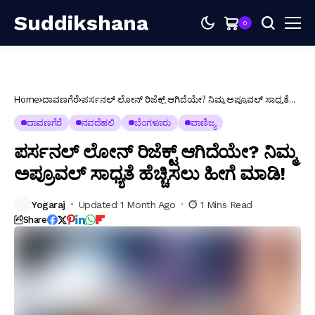
Suddikshana
0
Home
ದಾವಣಗೆರೆ
ಪರ್ಸನಲ್ ಲೋನ್ ರಿಜೆಕ್ಟ್ ಆಗಿದೆಯೇ? ನಿಮ್ಮ ಅಪ್ರೂವಲ್ ಸಾಧ್ಯತೆ
ಹೆಚ್ಚಿಸಲು ಹೀಗೆ ಮಾಡಿ!
ದಾವಣಗೆರೆ
ನವದೆಹಲಿ
ಬೆಂಗಳೂರು
ವಾಣಿಜ್ಯ
ಪರ್ಸನಲ್ ಲೋನ್ ರಿಜೆಕ್ಟ್ ಆಗಿದೆಯೇ? ನಿಮ್ಮ
ಅಪ್ರೂವಲ್ ಸಾಧ್ಯತೆ ಹೆಚ್ಚಿಸಲು ಹೀಗೆ ಮಾಡಿ!
Yogaraj
Updated 1 Month Ago
1 Mins Read
Share