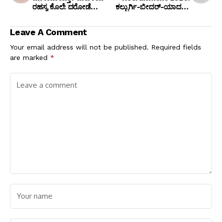
ರಹಸ್ಯ ಕೊಲೆ: ದರೋಡೆ
ಕಲ್ಬುರ್ಗಿ-ಬೀದರ್-ಯಾದಗಿರಿ
ನಾಟಕವೋ, ಸುಪಾರಿ
ಹಾಲಿನ ಒಕ್ಕೂಟದಲ್ಲಿ ಭರ್ಜರಿ
ಕೃತ್ಯವೋ?
ನೇಮಕಾತಿ; 55 ಹುದ್ದೆಗಳಿಗೆ
Leave A Comment
ಅರ್ಜಿ ಆಹ್ವಾನ, ಇಂದೇ ಅರ್ಜಿ
ಹಾಕಿ!
Your email address will not be published.
Required fields
are marked
*