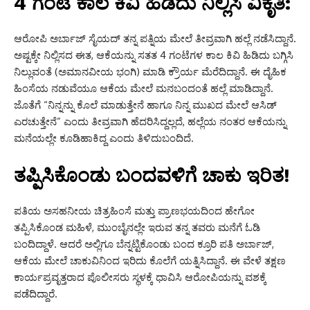
4 ಗಂಟೆ ಕಾಲ ಕಿವಿ ಹಿಡಿದು ನಿಲ್ಲಿಸಿ ವಿಕೃತಿ:
ಆರೋಪಿ ಅರ್ಬಾಜ್ ಸೈಯದ್ ತನ್ನ ಪತ್ನಿಯ ಮೇಲೆ ತೀವ್ರವಾಗಿ ಹಲ್ಲೆ ನಡೆಸಿದ್ದಾನೆ.
ಅಷ್ಟಕ್ಕೇ ನಿಲ್ಲಿಸದ ಈತ, ಆಕೆಯನ್ನು ಸತತ 4 ಗಂಟೆಗಳ ಕಾಲ ಕಿವಿ ಹಿಡಿದು ಬಗ್ಗಿಸಿ
ನಿಲ್ಲುವಂತೆ (ಅಮಾನವೀಯ ಭಂಗಿ) ಮಾಡಿ ಕ್ರೌರ್ಯ ಮೆರೆದಿದ್ದಾನೆ. ಈ ದೈಹಿಕ
ಹಿಂಸೆಯ ನಡುವೆಯೂ ಆಕೆಯ ಮೇಲೆ ಮನಬಂದಂತೆ ಹಲ್ಲೆ ಮಾಡಿದ್ದಾನೆ.
ಜೊತೆಗೆ “ನಿನ್ನನ್ನು ಕೊಲೆ ಮಾಡುತ್ತೇನೆ ಹಾಗೂ ನಿನ್ನ ಮುಖದ ಮೇಲೆ ಆಸಿಡ್
ಎರಚುತ್ತೇನೆ” ಎಂದು ತೀವ್ರವಾಗಿ ಹೆದರಿಸಿದ್ದಲ್ಲದೆ, ಹಲ್ಲೆಯ ನಂತರ ಆಕೆಯನ್ನು
ಮನೆಯಲ್ಲೇ ಕೂಡಿಹಾಕಿದ್ದ ಎಂದು ತಿಳಿದುಬಂದಿದೆ.
ತಪ್ಪಿಸಿಕೊಂಡು ಬಂದವಳಿಗೆ ಚಾಕು ಇರಿತ!
ಪತಿಯ ಅಸಹನೀಯ ಚಿತ್ರಹಿಂಸೆ ಮತ್ತು ಪ್ರಾಣಭಯದಿಂದ ಹೇಗೋ
ತಪ್ಪಿಸಿಕೊಂಡ ಮಹಿಳೆ, ಮುಂಬೈನಲ್ಲೇ ಇರುವ ತನ್ನ ತವರು ಮನೆಗೆ ಓಡಿ
ಬಂದಿದ್ದಾಳೆ. ಆದರೆ ಅಲ್ಲಿಗೂ ಬೆನ್ನಟ್ಟಿಕೊಂಡು ಬಂದ ಕ್ರೂರಿ ಪತಿ ಅರ್ಬಾಜ್,
ಆಕೆಯ ಮೇಲೆ ಚಾಕುವಿನಿಂದ ಇರಿದು ಕೊಲೆಗೆ ಯತ್ನಿಸಿದ್ದಾನೆ. ಈ ವೇಳೆ ತಕ್ಷಣ
ಕಾರ್ಯಪ್ರವೃತ್ತರಾದ ಪೊಲೀಸರು ಸ್ಥಳಕ್ಕೆ ಧಾವಿಸಿ ಆರೋಪಿಯನ್ನು ವಶಕ್ಕೆ
ಪಡೆದಿದ್ದಾರೆ.