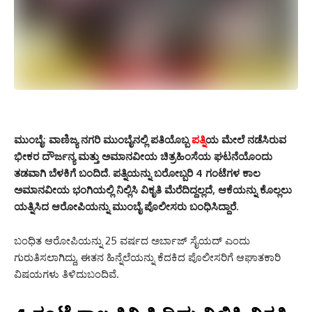
ಮುಂಬೈ:
ವಾಣಿಜ್ಯ ನಗರಿ ಮುಂಬೈನಲ್ಲಿ ಪತಿಯೊಬ್ಬ
ಪತ್ನಿ
ಯ ಮೇಲೆ ನಡೆಸಿರುವ
ಭೀಕರ ದೌರ್ಜನ್ಯ ಮತ್ತು ಅಮಾನವೀಯ ಚಿತ್ರಹಿಂಸೆಯ ಘಟನೆಯೊಂದು
ತಡವಾಗಿ ಬೆಳಕಿಗೆ ಬಂದಿದೆ. ಪತ್ನಿಯನ್ನು ಬರೋಬ್ಬರಿ 4 ಗಂಟೆಗಳ ಕಾಲ
ಅಮಾನವೀಯ ಭಂಗಿಯಲ್ಲಿ ನಿಲ್ಲಿಸಿ ವಿಕೃತಿ ಮೆರೆದಿದ್ದಲ್ಲದೆ, ಆಕೆಯನ್ನು ಕೊಲ್ಲಲು
ಯತ್ನಿಸಿದ ಆರೋಪಿಯನ್ನು ಮುಂಬೈ ಪೊಲೀಸರು ಬಂಧಿಸಿದ್ದಾರೆ.
ಬಂಧಿತ ಆರೋಪಿಯನ್ನು 25 ವರ್ಷದ ಅರ್ಬಾಜ್ ಸೈಯದ್ ಎಂದು
ಗುರುತಿಸಲಾಗಿದ್ದು, ಈತನ ಹಿನ್ನೆಲೆಯನ್ನು ಕೆದಕಿದ ಪೊಲೀಸರಿಗೆ ಆಘಾತಕಾರಿ
ವಿಷಯಗಳು ತಿಳಿದುಬಂದಿವೆ.