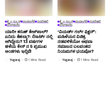
ಕ್ರೈಂ ನ್ಯೂಸ್
ದಾವಣಗೆರೆ
ನವದೆಹಲಿ
ಕ್ರೈಂ ನ್ಯೂಸ್
ದಾವಣಗೆರೆ
ನವದೆಹಲಿ
ಬೆಂಗಳೂರು
ಬೆಂಗಳೂರು
ಯಾರೀ ತರುಣ್ ತೇಜ್‌ಪಾಲ್?
‘ವಿಯರ್ಡ್ ಗರ್ಲ್ ಫಿಕ್ಷನ್’:
ಏನಿದು ತೆಹಲ್ಕಾ?: ರೆಸಾರ್ಟ್ ನಲ್ಲಿ
ಮಹಿಳೆಯರ ವಿಚಿತ್ರ
ಆಗಿದ್ದೇನು? 13 ವರ್ಷಗಳ
ನಡವಳಿಕೆಯೋ ಅಥವಾ
ಹಳೆಯ ಕೇಸ್ ನ 5 ಪ್ರಮುಖ
ಸಮಾಜದ ಬಲವಂತದ
ಅಂಶಗಳು ಇಲ್ಲಿವೆ!
ನಿಯಮಗಳ ಭಯವೋ?
Yogaraj
1 Mins Read
Yogaraj
1 Mins Read