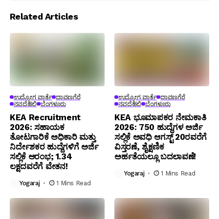
Related Articles
ಉದ್ಯೋಗ ವಾರ್ತೆ
ದಾವಣಗೆರೆ
ಉದ್ಯೋಗ ವಾರ್ತೆ
ದಾವಣಗೆರೆ
ನವದೆಹಲಿ
ಬೆಂಗಳೂರು
ನವದೆಹಲಿ
ಬೆಂಗಳೂರು
KEA Recruitment
KEA ಭೂಮಾಪಕರ ನೇಮಕಾತಿ
2026: ಸಹಾಯಕ
2026: 750 ಹುದ್ದೆಗಳ ಅರ್ಜಿ
ತೋಟಗಾರಿಕೆ ಅಧಿಕಾರಿ ಮತ್ತು
ಸಲ್ಲಿಕೆ ಅವಧಿ ಆಗಸ್ಟ್ 20ರವರೆಗೆ
ನಿರ್ದೇಶಕರ ಹುದ್ದೆಗಳಿಗೆ ಅರ್ಜಿ
ವಿಸ್ತರಣೆ, ಶೈಕ್ಷಣಿಕ
ಸಲ್ಲಿಕೆ ಆರಂಭ; ₹1.34
ಅರ್ಹತೆಯಲ್ಲೂ ಬದಲಾವಣೆ!
ಲಕ್ಷದವರೆಗೆ ವೇತನ!
Yogaraj
1 Mins Read
Yogaraj
1 Mins Read