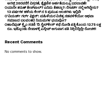
ಆಗಸ್ಟ್ 20ರವರೆಗೆ ವಿಸ್ತರಣೆ, ಶೈಕ್ಷಣಿಕ ಅರ್ಹತೆಯಲ್ಲೂ ಬದಲಾವಣೆ!
ಯಾರೀ ತರುಣ್ ತೇಜ್‌ಪಾಲ್? ಏನಿದು ತೆಹಲ್ಕಾ?: ರೆಸಾರ್ಟ್ ನಲ್ಲಿ ಆಗಿದ್ದೇನು?
13 ವರ್ಷಗಳ ಹಳೆಯ ಕೇಸ್ ನ 5 ಪ್ರಮುಖ ಅಂಶಗಳು ಇಲ್ಲಿವೆ!
‘ವಿಯರ್ಡ್ ಗರ್ಲ್ ಫಿಕ್ಷನ್’: ಮಹಿಳೆಯರ ವಿಚಿತ್ರ ನಡವಳಿಕೆಯೋ ಅಥವಾ
ಸಮಾಜದ ಬಲವಂತದ ನಿಯಮಗಳ ಭಯವೋ?
ಹಾಲಿವುಡ್ ಕ್ರೈಂ ಸರಣಿ ‘ದಿ ಸ್ಟೇರ್‌ಕೇಸ್’ ಕಥೆ ನೋಡಿ ಪತ್ನಿ ಕೊಂದ: 12.75 ಲಕ್ಷ
ರೂ. ಇಟ್ಕೊಂಡು ನೇಪಾಳಕ್ಕೆ ಎಸ್ಕೇಪ್ ಆಗುವಾಗ ಪತಿ ಸಿಕ್ಕಿಬಿದ್ದಿದ್ದೇ ರೋಚಕ!
Recent Comments
No comments to show.