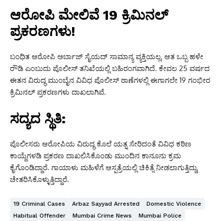
ಆರೋಪಿ ಮೇಲಿವೆ 19 ಕ್ರಿಮಿನಲ್
ಪ್ರಕರಣಗಳು!
ಬಂಧಿತ ಆರೋಪಿ ಅರ್ಬಾಜ್ ಸೈಯದ್ ಸಾಮಾನ್ಯ ವ್ಯಕ್ತಿಯಲ್ಲ, ಆತ ಒಬ್ಬ ಹಳೇ
ರೌಡಿ ಎಂಬುದು ಪೊಲೀಸ್ ತನಿಖೆಯಲ್ಲಿ ಬಹಿರಂಗವಾಗಿದೆ. ಕೇವಲ 25 ವರ್ಷದ
ಈತನ ವಿರುದ್ಧ ಮುಂಬೈನ ವಿವಿಧ ಪೊಲೀಸ್ ಠಾಣೆಗಳಲ್ಲಿ ಈಗಾಗಲೇ 19 ಗಂಭೀರ
ಕ್ರಿಮಿನಲ್ ಪ್ರಕರಣಗಳು ದಾಖಲಾಗಿವೆ.
ಸದ್ಯದ ಸ್ಥಿತಿ:
ಪೊಲೀಸರು ಆರೋಪಿಯ ವಿರುದ್ಧ ಕೊಲೆ ಯತ್ನ ಸೇರಿದಂತೆ ವಿವಿಧ ಕಠಿಣ
ಕಾಯ್ದೆಗಳಡಿ ಪ್ರಕರಣ ದಾಖಲಿಸಿಕೊಂಡು ಮುಂದಿನ ಕಾನೂನು ಕ್ರಮ
ಕೈಗೊಂಡಿದ್ದಾರೆ. ಗಾಯಾಳು ಮಹಿಳೆಗೆ ಆಸ್ಪತ್ರೆಯಲ್ಲಿ ಚಿಕಿತ್ಸೆ ನೀಡಲಾಗುತ್ತಿದ್ದು,
ಚೇತರಿಸಿಕೊಳ್ಳುತ್ತಿದ್ದಾರೆ.
19 Criminal Cases
Arbaz Sayyad Arrested
Domestic Violence
Habitual Offender
Mumbai Crime News
Mumbai Police