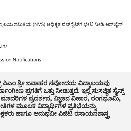
ಾಲಯ ಸಮಿತಿಯ (NVS) ಅಧಿಕೃತ ವೆಬ್‌ಸೈಟ್‌ಗೆ ಭೇಟಿ ನೀಡಿ ಆನ್‌ಲೈನ್
.in/
sion Notifications
ಿ ಪಿಎಂ ಶ್ರೀ ಜವಾಹರ ನವೋದಯ ವಿದ್ಯಾಲಯವು
ಾಂಗೀಣ ಪ್ರಗತಿಗೆ ಒತ್ತು ನೀಡುತ್ತದೆ. ಇಲ್ಲಿ ಸುಸಜ್ಜಿತ ಸೈನ್ಸ್
ನ ಮಾದರಿಗಳ ಪ್ರದರ್ಶನ, ವಿಜ್ಞಾನ ವಿಹಾರ, ರಂಗಭೂಮಿ,
ಿಗಳ ಮೂಲಕ ವಿದ್ಯಾರ್ಥಿಗಳ ಪ್ರತಿಭೆಯನ್ನು
ಿಕ್ಷಕರು ಹಾಗೂ ಅನುಭವೀ ಪಿಜಿಟಿ ರಸಾಯನಶಾಸ್ತ್ರ