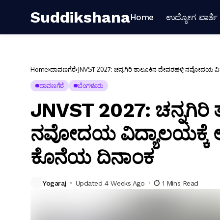
Suddikshana
Home
ಉದ್ಯೋಗ ವಾರ್ತೆ
Home
ದಾವಣಗೆರೆ
JNVST 2027: ಚನ್ನಗಿರಿ ತಾಲೂಕಿನ ದೇವರಹಳ್ಳಿ ನವೋದಯ ವಿದ್ಯ
ದಾವಣಗೆರೆ
ಬೆಂಗಳೂರು
JNVST 2027: ಚನ್ನಗಿರಿ 
ನವೋದಯ ವಿದ್ಯಾಲಯಕ್ಕೆ ಅರ್
ಕೊನೆಯ ದಿನಾಂಕ
Yogaraj
Updated 4 Weeks Ago
1 Mins Read