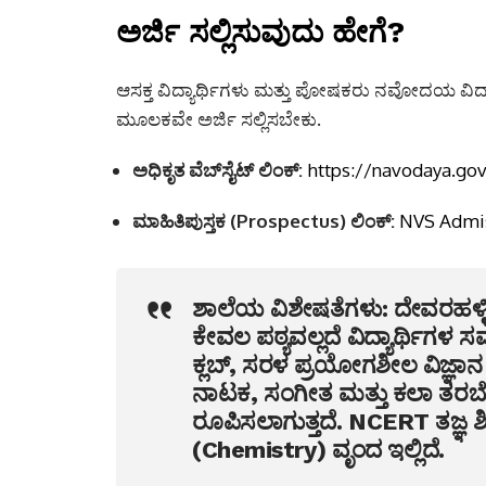
ಅರ್ಜಿ ಸಲ್ಲಿಸುವುದು ಹೇಗೆ?
ಆಸಕ್ತ ವಿದ್ಯಾರ್ಥಿಗಳು ಮತ್ತು ಪೋಷಕರು ನವೋದಯ ವಿದ್ಯ
ಮೂಲಕವೇ ಅರ್ಜಿ ಸಲ್ಲಿಸಬೇಕು.
ಅಧಿಕೃತ ವೆಬ್‌ಸೈಟ್ ಲಿಂಕ್:
https://navodaya.gov
ಮಾಹಿತಿಪುಸ್ತಕ (Prospectus) ಲಿಂಕ್:
NVS Admis
ಶಾಲೆಯ ವಿಶೇಷತೆಗಳು:
ದೇವರಹಳ್ಳ
ಕೇವಲ ಪಠ್ಯವಲ್ಲದೆ ವಿದ್ಯಾರ್ಥಿಗಳ ಸರ್ವ
ಕ್ಲಬ್, ಸರಳ ಪ್ರಯೋಗಶೀಲ ವಿಜ್ಞಾ
ನಾಟಕ, ಸಂಗೀತ ಮತ್ತು ಕಲಾ ತರಬೇತ
ರೂಪಿಸಲಾಗುತ್ತದೆ. NCERT ತಜ್ಞ ಶ
(Chemistry) ವೃಂದ ಇಲ್ಲಿದೆ.