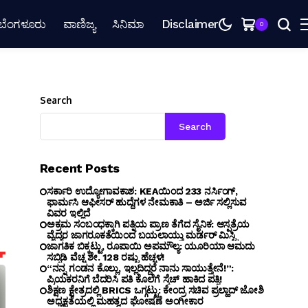
ಬೆಂಗಳೂರು
ವಾಣಿಜ್ಯ
ಸಿನಿಮಾ
Disclaimer
0
Search
Search
Recent Posts
ಸರ್ಕಾರಿ ಉದ್ಯೋಗಾವಕಾಶ: KEAಯಿಂದ 233 ನರ್ಸಿಂಗ್,
ಫಾರ್ಮಸಿ ಆಫೀಸರ್ ಹುದ್ದೆಗಳ ನೇಮಕಾತಿ – ಅರ್ಜಿ ಸಲ್ಲಿಸುವ
ವಿವರ ಇಲ್ಲಿದೆ
ಅಕ್ರಮ ಸಂಬಂಧಕ್ಕಾಗಿ ಪತ್ನಿಯ ಪ್ರಾಣ ತೆಗೆದ ಸೈನಿಕ: ಆಸ್ಪತ್ರೆಯ
ವೈದ್ಯರ ಜಾಗರೂಕತೆಯಿಂದ ಬಯಲಾಯ್ತು ಮರ್ಡರ್ ಮಿಸ್ಟ್ರಿ
ಜಾಗತಿಕ ಬಿಕ್ಕಟ್ಟು, ರೂಪಾಯಿ ಅಪಮೌಲ್ಯ: ಯೂರಿಯಾ ಆಮದು
ಸಬ್ಸಿಡಿ ವೆಚ್ಚ ಶೇ. 128 ರಷ್ಟು ಹೆಚ್ಚಳ!
“ನನ್ನ ಗಂಡನ ಕೊಲ್ಲು, ಇಲ್ಲದಿದ್ದರೆ ನಾನು ಸಾಯುತ್ತೇನೆ!”:
ಪ್ರಿಯಕರನಿಗೆ ಬೆದರಿಸಿ ಪತಿ ಕೊಲೆಗೆ ಸ್ಕೆಚ್ ಹಾಕಿದ ಪತ್ನಿ!
ಶಿಕ್ಷಣ ಕ್ಷೇತ್ರದಲ್ಲಿ BRICS ಒಗ್ಗಟ್ಟು: ಕೇಂದ್ರ ಸಚಿವ ಪ್ರಲ್ಹಾದ್ ಜೋಶಿ
ಅಧ್ಯಕ್ಷತೆಯಲ್ಲಿ ಮಹತ್ವದ ಘೋಷಣೆ ಅಂಗೀಕಾರ