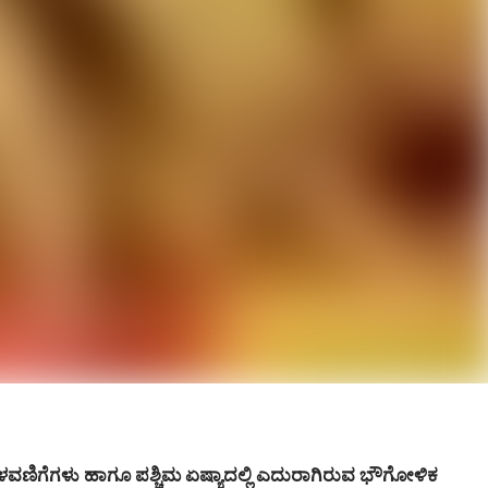
ೆಳವಣಿಗೆಗಳು ಹಾಗೂ ಪಶ್ಚಿಮ ಏಷ್ಯಾದಲ್ಲಿ ಎದುರಾಗಿರುವ ಭೌಗೋಳಿಕ