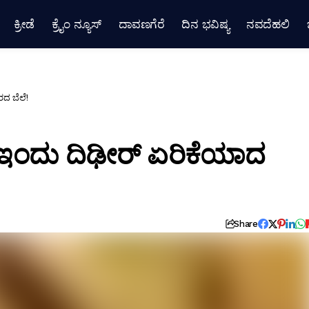
ಕ್ರೀಡೆ
ಕ್ರೈಂ ನ್ಯೂಸ್
ದಾವಣಗೆರೆ
ದಿನ ಭವಿಷ್ಯ
ನವದೆಹಲಿ
ರದ ಬೆಲೆ!
ಕ್: ಇಂದು ದಿಢೀರ್ ಏರಿಕೆಯಾದ
Share