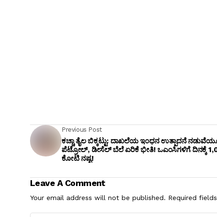
Previous Post
ಕಚ್ಚಾ ತೈಲ ಬಿಕ್ಕಟ್ಟು: ದಾಖಲೆಯ ಇಂಧನ ಉತ್ಪಾದನೆ ನಡುವೆಯ
ಪೆಟ್ರೋಲ್, ಡೀಸೆಲ್ ಬೆಲೆ ಏರಿಕೆ ಭೀತಿ! ಒಎಂಸಿಗಳಿಗೆ ದಿನಕ್ಕೆ ₹1
ಕೋಟಿ ನಷ್ಟ!
Leave A Comment
Your email address will not be published.
Required field