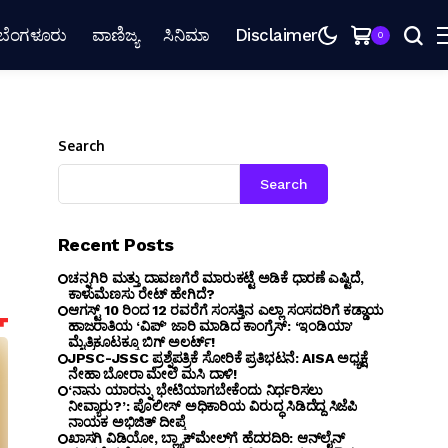
ಬೆಂಗಳೂರು
ವಾಣಿಜ್ಯ
ಸಿನಿಮಾ
Disclaimer
0
Search
Search
Recent Posts
ಚನ್ನಗಿರಿ ಮತ್ತು ದಾವಣಗೆರೆ ಮಾರುಕಟ್ಟೆ ಅಡಿಕೆ ಧಾರಣೆ ಎಷ್ಟಿದೆ,
ಕಾಳುಮೆಣಸು ರೇಟ್ ಹೇಗಿದೆ?
ಆಗಸ್ಟ್ 10 ರಿಂದ 12 ರವರೆಗೆ ಸಂಸತ್ತಿನ ಎಲ್ಲಾ ಸಂಸದರಿಗೆ ಕಡ್ಡಾಯ
ಹಾಜರಾತಿಯ ‘ವಿಪ್’ ಜಾರಿ ಮಾಡಿದ ಕಾಂಗ್ರೆಸ್: ‘ಇಂಡಿಯಾ’
ಮೈತ್ರಿಕೂಟಕ್ಕೂ ಬಿಗ್ ಅಲರ್ಟ್!
JPSC-JSSC ಪ್ರಶ್ನೆಪತ್ರಿಕೆ ಸೋರಿಕೆ ಪ್ರತಿಭಟನೆ: AISA ಅಧ್ಯಕ್ಷೆ
ನೇಹಾ ಬೋರಾ ಮೇಲೆ ಮಸಿ ದಾಳಿ!
‘ನಾನು ಯಾರನ್ನು ಭೇಟಿಯಾಗಬೇಕೆಂದು ನಿರ್ಧರಿಸಲು
ನೀವ್ಯಾರು?’: ಪೊಲೀಸ್ ಅಧಿಕಾರಿಯ ವಿರುದ್ಧ ಸಿಡಿದೆದ್ದ ಸಿಜೆಪಿ
ನಾಯಕ ಅಭಿಜಿತ್ ದೀಪ್ಕೆ
ಖಾಸಗಿ ವಿಡಿಯೋ, ಬ್ಲ್ಯಾಕ್‌ಮೇಲ್‌ಗೆ ಹೆದರದಿರಿ: ಆನ್‌ಲೈನ್