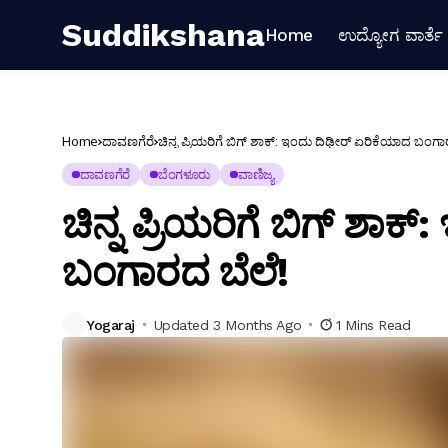
Suddikshana
Home
ಉದ್ಯೋಗ ವಾರ್ತೆ
Home
ದಾವಣಗೆರೆ
ಚಿನ್ನ ಪ್ರಿಯರಿಗೆ ಬಿಗ್ ಶಾಕ್: ಇಂದು ದಿಢೀರ್ ಏರಿಕೆಯಾದ ಬಂಗಾ
ದಾವಣಗೆರೆ
ಬೆಂಗಳೂರು
ವಾಣಿಜ್ಯ
ಚಿನ್ನ ಪ್ರಿಯರಿಗೆ ಬಿಗ್ ಶಾ
ಬಂಗಾರದ ಬೆಲೆ!
Yogaraj
Updated 3 Months Ago
1 Mins Read