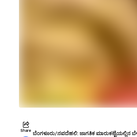
Share
ಬೆಂಗಳೂರು/ನವದೆಹಲಿ:
ಜಾಗತಿಕ ಮಾರುಕಟ್ಟೆಯಲ್ಲಿನ ಬ