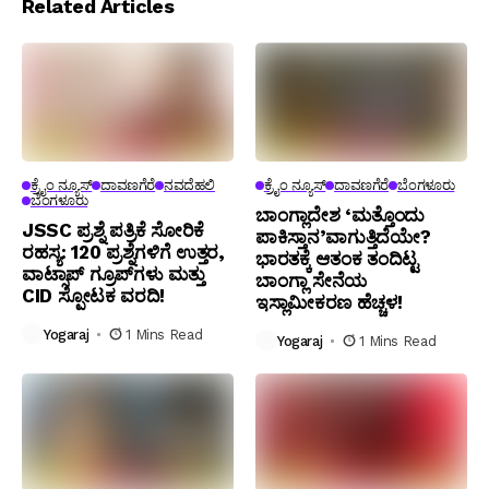
Related Articles
ಕ್ರೈಂ ನ್ಯೂಸ್
ದಾವಣಗೆರೆ
ನವದೆಹಲಿ
ಕ್ರೈಂ ನ್ಯೂಸ್
ದಾವಣಗೆರೆ
ಬೆಂಗಳೂರು
ಬೆಂಗಳೂರು
ಬಾಂಗ್ಲಾದೇಶ ‘ಮತ್ತೊಂದು
JSSC ಪ್ರಶ್ನೆ ಪತ್ರಿಕೆ ಸೋರಿಕೆ
ಪಾಕಿಸ್ತಾನ’ವಾಗುತ್ತಿದೆಯೇ?
ರಹಸ್ಯ: 120 ಪ್ರಶ್ನೆಗಳಿಗೆ ಉತ್ತರ,
ಭಾರತಕ್ಕೆ ಆತಂಕ ತಂದಿಟ್ಟ
ವಾಟ್ಸಾಪ್‌ ಗ್ರೂಪ್‌ಗಳು ಮತ್ತು
ಬಾಂಗ್ಲಾ ಸೇನೆಯ
CID ಸ್ಪೋಟಕ ವರದಿ!
ಇಸ್ಲಾಮೀಕರಣ ಹೆಚ್ಚಳ!
Yogaraj
1 Mins Read
Yogaraj
1 Mins Read