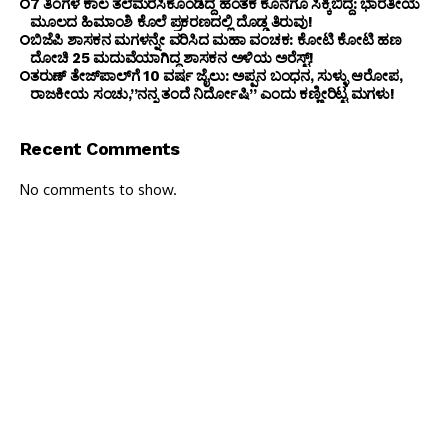
7 ತಿಂಗಳ ಕಾಲ ತಲೆಮರೆಸಿಕೊಂಡಿದ್ದ ಹಂತಕ ಕೊನೆಗೂ ಸಿಕ್ಕಿಬಿದ್ದ: ಭಾರತೀಯ
ಮೂಲದ ಹಿಮಾಂಶಿ ಕೊಲೆ ಪ್ರಕರಣದಲ್ಲಿ ದೊಡ್ಡ ತಿರುವು!
ಬಿಜೆಪಿ ಶಾಸಕನ ಮಗಳನ್ನೇ ವರಿಸಿದ ಮಹಾ ವಂಚಕ: ಕೋಟಿ ಕೋಟಿ ಹಣ
ದೋಚಿ 25 ಮದುವೆಯಾಗಿದ್ದ ಶಾಸಕನ ಅಳಿಯ ಅರೆಸ್ಟ್!
ತರುಣ್ ತೇಜ್‌ಪಾಲ್‌ಗೆ 10 ವರ್ಷ ಜೈಲು: ಅಪ್ಪನ ಬಂಧನ, ಸುಳ್ಳು ಆರೋಪ,
ರಾಜಕೀಯ ಸಂಚು,”ನನ್ನ ತಂದೆ ನಿರ್ದೋಷಿ” ಎಂದು ಕಣ್ಣೀರಿಟ್ಟ ಮಗಳು!
Recent Comments
No comments to show.