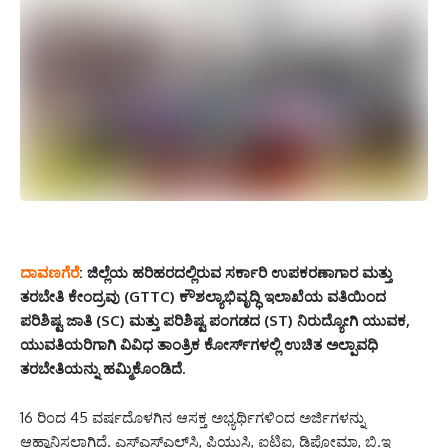
ದಾವಣಗೆರೆ
:
ಜಿಲ್ಲೆಯ ಹರಿಹರದಲ್ಲಿರುವ ಸರ್ಕಾರಿ ಉಪಕರಣಾಗಾರ ಮತ್ತು
ತರಬೇತಿ ಕೇಂದ್ರವು (GTTC) ಕೌಶಲ್ಯಾಭಿವೃದ್ಧಿ ಇಲಾಖೆಯ ವತಿಯಿಂದ
ಪರಿಶಿಷ್ಟ ಜಾತಿ (SC) ಮತ್ತು ಪರಿಶಿಷ್ಟ ಪಂಗಡದ (ST) ನಿರುದ್ಯೋಗಿ ಯುವಕ,
ಯುವತಿಯರಿಗಾಗಿ ವಿವಿಧ ತಾಂತ್ರಿಕ ಕೋರ್ಸ್‌ಗಳಲ್ಲಿ ಉಚಿತ ಅಲ್ಪಾವಧಿ
ತರಬೇತಿಯನ್ನು ಹಮ್ಮಿಕೊಂಡಿದೆ.
16 ರಿಂದ 45 ವರ್ಷದೊಳಗಿನ ಆಸಕ್ತ ಅಭ್ಯರ್ಥಿಗಳಿಂದ ಅರ್ಜಿಗಳನ್ನು
ಆಹ್ವಾನಿಸಲಾಗಿದೆ. ಎಸ್‌ಎಸ್‌ಎಲ್‌ಸಿ, ಪಿಯುಸಿ, ಐಟಿಐ, ಡಿಪ್ಲೋಮಾ, ಬಿ.ಇ