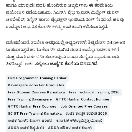
ಹಾಗೂ ಯಾವುದೇ ಪದವಿ ಹೊಂದಿರುವ ಅಭ್ಯರ್ಥಿಗಳು ಈ ತರಬೇತಿಯ
ಪ್ರಯೋಜನ ಪಡೆಯಬಹುದು. ಸಿಎನ್‌ಸಿ ಪ್ರೋಗ್ರಾಮರ್, ಮಿಲ್ಲಿಂಗ್ ಮಷಿನ್
ಅಪರೇಟರ್, ಡಿಸೈನ್ ಹಾಗೂ ಪ್ರೊಡಕ್ಷನ್ ಇಂಜಿನಿಯರಿಂಗ್ ಸೇರಿದಂತೆ ಹಲವು
ಉದ್ಯೋಗ ಆಧಾರಿತ ಕೋರ್ಸ್‌ಗಳನ್ನು ಉಚಿತವಾಗಿ ಕಲಿಸಲಾಗುತ್ತದೆ.
ವಿಶೇಷವೆಂದರೆ, ತರಬೇತಿ ಅವಧಿಯಲ್ಲಿ ಅಭ್ಯರ್ಥಿಗಳಿಗೆ ಶಿಷ್ಯವೇತನ (Stipend)
ನೀಡಲಾಗುತ್ತದೆ ಹಾಗೂ ಕೋರ್ಸ್ ಮುಗಿದ ನಂತರ ಉದ್ಯೋಗಾವಕಾಶಗಳಿಗೆ
ಸೂಕ್ತ ಮಾರ್ಗದರ್ಶನ ನೀಡಲಾಗುವುದು ಎಂದು ಸಂಸ್ಥೆಯ ಪ್ರಾಂಶುಪಾಲರು
ತಿಳಿಸಿದ್ದಾರೆ. ಅರ್ಜಿ ಸಲ್ಲಿಸಲು
ಜುಲೈ 10 ಕೊನೆಯ ದಿನವಾಗಿದೆ.
CNC Programmer Training Harihar
Davanagere Jobs For Graduates
Free Stipend Courses Karnataka
Free Technical Training 2026
Free Training Davanagere
GTTC Harihar Contact Number
GTTC Harihar Free Courses
Job Oriented Free Courses
SC ST Free Training Karnataka
ಉಚಿತ ತಾಂತ್ರಿಕ ತರಬೇತಿ 2026
ಉಚಿತ ಸಿಎನ್‌ಸಿ ಕೋರ್ಸ್ ಹರಿಹರ
ಕರ್ನಾಟಕ ಕೌಶಲ್ಯಾಭಿವೃದ್ಧಿ ಯೋಜನೆ
ಜಿಟಿಟಿಸಿ ಉಚಿತ ಶಿಷ್ಯವೇತನ
ಜಿಟಿಟಿಸಿ ಹರಿಹರ ಉಚಿತ ಕೋರ್ಸ್