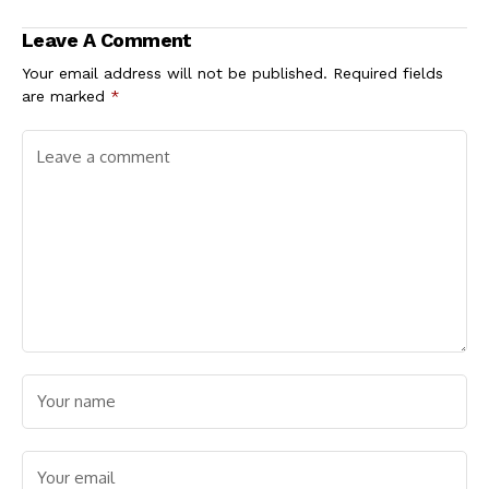
ಇಲ್ಲಿದೆ ಸಂಪೂರ್ಣ ವಿವರ
ಉದ್ಯೋಗ ಸೃಷ್ಟಿಗೆ ಡಿಸಿ
ಗಂಗಾಧರಸ್ವಾಮಿ ಸೂಚನೆ
Leave A Comment
Your email address will not be published.
Required fields
are marked
*