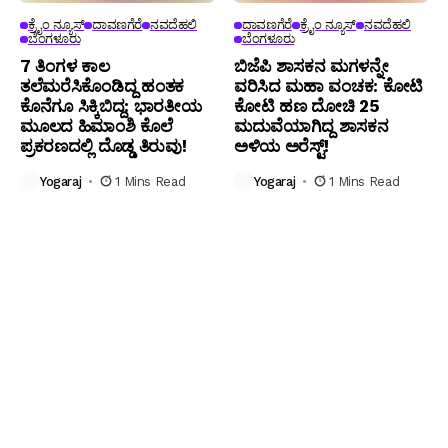
ಕ್ರೈಂ ನ್ಯೂಸ್
ದಾವಣಗೆರೆ
ನವದೆಹಲಿ
ದಾವಣಗೆರೆ
ಕ್ರೈಂ ನ್ಯೂಸ್
ನವದೆಹಲಿ
ಬೆಂಗಳೂರು
ಬೆಂಗಳೂರು
7 ತಿಂಗಳ ಕಾಲ
ಬಿಜೆಪಿ ಶಾಸಕನ ಮಗಳನ್ನೇ
ತಲೆಮರೆಸಿಕೊಂಡಿದ್ದ ಹಂತಕ
ವರಿಸಿದ ಮಹಾ ವಂಚಕ: ಕೋಟಿ
ಕೊನೆಗೂ ಸಿಕ್ಕಿಬಿದ್ದ: ಭಾರತೀಯ
ಕೋಟಿ ಹಣ ದೋಚಿ 25
ಮೂಲದ ಹಿಮಾಂಶಿ ಕೊಲೆ
ಮದುವೆಯಾಗಿದ್ದ ಶಾಸಕನ
ಪ್ರಕರಣದಲ್ಲಿ ದೊಡ್ಡ ತಿರುವು!
ಅಳಿಯ ಅರೆಸ್ಟ್!
Yogaraj
1 Mins Read
Yogaraj
1 Mins Read