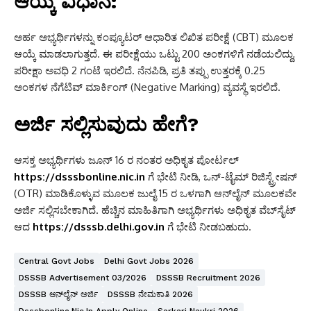
ಆಯ್ಕೆ ವಿಧಾನ:
ಅರ್ಹ ಅಭ್ಯರ್ಥಿಗಳನ್ನು ಕಂಪ್ಯೂಟರ್ ಆಧಾರಿತ ಲಿಖಿತ ಪರೀಕ್ಷೆ (CBT) ಮೂಲಕ
ಆಯ್ಕೆ ಮಾಡಲಾಗುತ್ತದೆ. ಈ ಪರೀಕ್ಷೆಯು ಒಟ್ಟು 200 ಅಂಕಗಳಿಗೆ ನಡೆಯಲಿದ್ದು,
ಪರೀಕ್ಷಾ ಅವಧಿ 2 ಗಂಟೆ ಇರಲಿದೆ. ನೆನಪಿಡಿ, ಪ್ರತಿ ತಪ್ಪು ಉತ್ತರಕ್ಕೆ 0.25
ಅಂಕಗಳ ನೆಗೆಟಿವ್ ಮಾರ್ಕಿಂಗ್ (Negative Marking) ವ್ಯವಸ್ಥೆ ಇರಲಿದೆ.
ಅರ್ಜಿ ಸಲ್ಲಿಸುವುದು ಹೇಗೆ?
ಆಸಕ್ತ ಅಭ್ಯರ್ಥಿಗಳು ಜೂನ್ 16 ರ ನಂತರ ಅಧಿಕೃತ ಪೋರ್ಟಲ್
https://dsssbonline.nic.in
ಗೆ ಭೇಟಿ ನೀಡಿ, ಒನ್-ಟೈಮ್ ರಿಜಿಸ್ಟ್ರೇಷನ್
(OTR) ಮಾಡಿಕೊಳ್ಳುವ ಮೂಲಕ ಜುಲೈ 15 ರ ಒಳಗಾಗಿ ಆನ್‌ಲೈನ್ ಮೂಲಕವೇ
ಅರ್ಜಿ ಸಲ್ಲಿಸಬೇಕಾಗಿದೆ. ಹೆಚ್ಚಿನ ಮಾಹಿತಿಗಾಗಿ ಅಭ್ಯರ್ಥಿಗಳು ಅಧಿಕೃತ ವೆಬ್‌ಸೈಟ್
ಆದ
https://dsssb.delhi.gov.in
ಗೆ ಭೇಟಿ ನೀಡಬಹುದು.
Central Govt Jobs
Delhi Govt Jobs 2026
DSSSB Advertisement 03/2026
DSSSB Recruitment 2026
DSSSB ಆನ್‌ಲೈನ್ ಅರ್ಜಿ
DSSSB ನೇಮಕಾತಿ 2026