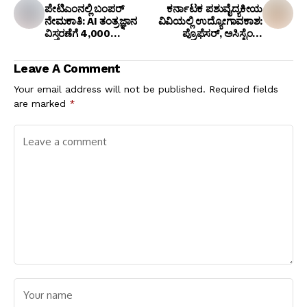
ಪೇಟಿಎಂನಲ್ಲಿ ಬಂಪರ್
ಕರ್ನಾಟಕ ಪಶುವೈದ್ಯಕೀಯ
ನೇಮಕಾತಿ: AI ತಂತ್ರಜ್ಞಾನ
ವಿವಿಯಲ್ಲಿ ಉದ್ಯೋಗಾವಕಾಶ:
ವಿಸ್ತರಣೆಗೆ 4,000
ಪ್ರೊಫೆಸರ್, ಅಸಿಸ್ಟೆಂಟ್
ಉದ್ಯೋಗಿಗಳ ಭರ್ತಿ!
ಪ್ರೊಫೆಸರ್ ಹುದ್ದೆಗಳಿಗೆ ಅರ್ಜಿ
ಆಹ್ವಾನ, ₹2.18 ಲಕ್ಷದವರೆಗೆ
Leave A Comment
ಸಂಬಳ!
Your email address will not be published.
Required fields
are marked
*