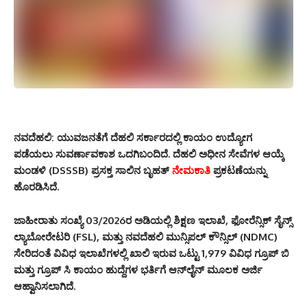
ನವದೆಹಲಿ:
ಯುವಜನತೆಗೆ ದೆಹಲಿ ಸರ್ಕಾರದಲ್ಲಿ ಕಾಯಂ ಉದ್ಯೋಗ
ಪಡೆಯಲು ಸುವರ್ಣಾವಕಾಶ ಒದಗಿಬಂದಿದೆ. ದೆಹಲಿ ಅಧೀನ ಸೇವೆಗಳ ಆಯ್ಕೆ
ಮಂಡಳಿ (DSSSB) ಪ್ರಸಕ್ತ ಸಾಲಿನ ಬೃಹತ್
ನೇಮಕಾತಿ
ಪ್ರಕಟಣೆಯನ್ನು
ಹೊರಡಿಸಿದೆ.
ಜಾಹೀರಾತು ಸಂಖ್ಯೆ 03/2026ರ ಅಡಿಯಲ್ಲಿ ಶಿಕ್ಷಣ ಇಲಾಖೆ, ಫೋರೆನ್ಸಿಕ್ ಸೈನ್ಸ್
ಲ್ಯಾಬೋರೇಟರಿ (FSL), ಮತ್ತು ನವದೆಹಲಿ ಮುನ್ಸಿಪಲ್ ಕೌನ್ಸಿಲ್ (NDMC)
ಸೇರಿದಂತೆ ವಿವಿಧ ಇಲಾಖೆಗಳಲ್ಲಿ ಖಾಲಿ ಇರುವ ಒಟ್ಟು 1,979 ವಿವಿಧ ಗ್ರೂಪ್ ಬಿ
ಮತ್ತು ಗ್ರೂಪ್ ಸಿ ಕಾಯಂ ಹುದ್ದೆಗಳ ಭರ್ತಿಗೆ ಆನ್‌ಲೈನ್ ಮೂಲಕ ಅರ್ಜಿ
ಆಹ್ವಾನಿಸಲಾಗಿದೆ.