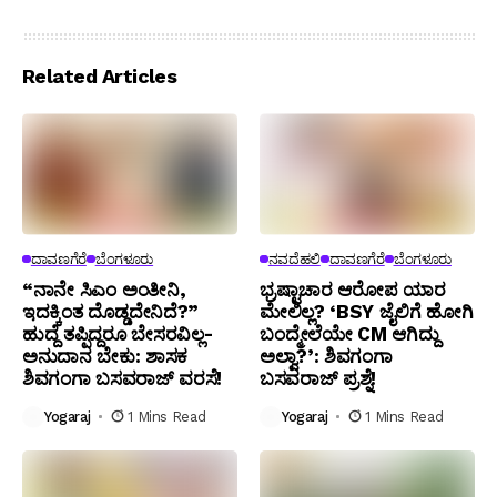
Related Articles
ದಾವಣಗೆರೆ
ಬೆಂಗಳೂರು
ನವದೆಹಲಿ
ದಾವಣಗೆರೆ
ಬೆಂಗಳೂರು
“ನಾನೇ ಸಿಎಂ ಅಂತೀನಿ,
ಭ್ರಷ್ಟಾಚಾರ ಆರೋಪ ಯಾರ
ಇದಕ್ಕಿಂತ ದೊಡ್ಡದೇನಿದೆ?”
ಮೇಲಿಲ್ಲ? ‘BSY ಜೈಲಿಗೆ ಹೋಗಿ
ಹುದ್ದೆ ತಪ್ಪಿದ್ದರೂ ಬೇಸರವಿಲ್ಲ-
ಬಂದ್ಮೇಲೆಯೇ CM ಆಗಿದ್ದು
ಅನುದಾನ ಬೇಕು: ಶಾಸಕ
ಅಲ್ವಾ?’: ಶಿವಗಂಗಾ
ಶಿವಗಂಗಾ ಬಸವರಾಜ್ ವರಸೆ!
ಬಸವರಾಜ್ ಪ್ರಶ್ನೆ!
Yogaraj
1 Mins Read
Yogaraj
1 Mins Read