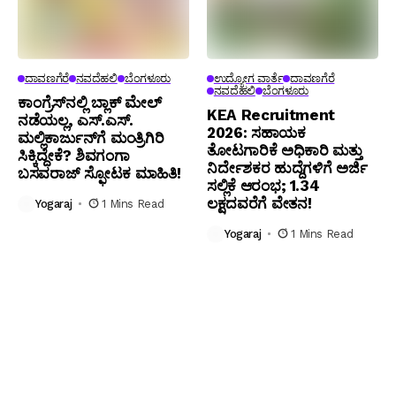
ದಾವಣಗೆರೆ
ನವದೆಹಲಿ
ಬೆಂಗಳೂರು
ಉದ್ಯೋಗ ವಾರ್ತೆ
ದಾವಣಗೆರೆ
ನವದೆಹಲಿ
ಬೆಂಗಳೂರು
ಕಾಂಗ್ರೆಸ್‌ನಲ್ಲಿ ಬ್ಲಾಕ್ ಮೇಲ್
KEA Recruitment
ನಡೆಯಲ್ಲ, ಎಸ್.ಎಸ್.
2026: ಸಹಾಯಕ
ಮಲ್ಲಿಕಾರ್ಜುನ್‌ಗೆ ಮಂತ್ರಿಗಿರಿ
ತೋಟಗಾರಿಕೆ ಅಧಿಕಾರಿ ಮತ್ತು
ಸಿಕ್ಕಿದ್ದೇಕೆ? ಶಿವಗಂಗಾ
ನಿರ್ದೇಶಕರ ಹುದ್ದೆಗಳಿಗೆ ಅರ್ಜಿ
ಬಸವರಾಜ್ ಸ್ಫೋಟಕ ಮಾಹಿತಿ!
ಸಲ್ಲಿಕೆ ಆರಂಭ; ₹1.34
ಲಕ್ಷದವರೆಗೆ ವೇತನ!
Yogaraj
1 Mins Read
Yogaraj
1 Mins Read