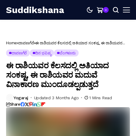
Suddikshana
0
Home
ದಾವಣಗೆರೆ
ಈ ರಾಶಿಯವರ ಕೆಲಸದಲ್ಲಿ ಅತಿಯಾದ ಸಂಕಷ್ಟ, ಈ ರಾಶಿಯವರ
ಮದುವೆ ವಿನಾಕಾರಣ ಮುಂದೂಡಲ್ಪಡುತ್ತದೆ
ದಾವಣಗೆರೆ
ದಿನ ಭವಿಷ್ಯ
ಬೆಂಗಳೂರು
ಈ ರಾಶಿಯವರ ಕೆಲಸದಲ್ಲಿ ಅತಿಯಾದ
ಸಂಕಷ್ಟ, ಈ ರಾಶಿಯವರ ಮದುವೆ
ವಿನಾಕಾರಣ ಮುಂದೂಡಲ್ಪಡುತ್ತದೆ
Yogaraj
Updated 3 Months Ago
1 Mins Read
Share