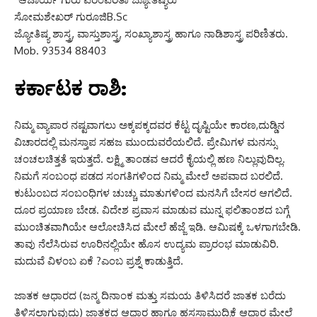
ಸೋಮಶೇಖರ್ ಗುರೂಜಿB.Sc
ಜ್ಯೋತಿಷ್ಯ ಶಾಸ್ತ್ರ, ವಾಸ್ತುಶಾಸ್ತ್ರ, ಸಂಖ್ಯಾಶಾಸ್ತ್ರ ಹಾಗೂ ನಾಡಿಶಾಸ್ತ್ರ ಪರಿಣಿತರು.
Mob. 93534 88403
ಕರ್ಕಾಟಕ ರಾಶಿ:
ನಿಮ್ಮ ವ್ಯಾಪಾರ ನಷ್ಟವಾಗಲು ಅಕ್ಕಪಕ್ಕದವರ ಕೆಟ್ಟ ದೃಷ್ಟಿಯೇ ಕಾರಣ,ದುಡ್ಡಿನ
ವಿಚಾರದಲ್ಲಿ ಮನಸ್ತಾಪ ಸಹಜ ಮುಂದುವರೆಯಲಿದೆ. ಪ್ರೇಮಿಗಳ ಮನಸ್ಸು
ಚಂಚಲಚಿತ್ತತೆ ಇರುತ್ತದೆ. ಲಕ್ಷ್ಮಿ ತಾಂಡವ ಆದರೆ ಕೈಯಲ್ಲಿ ಹಣ ನಿಲ್ಲುವುದಿಲ್ಲ.
ನಿಮಗೆ ಸಂಬಂಧ ಪಡದ ಸಂಗತಿಗಳಿಂದ ನಿಮ್ಮ ಮೇಲೆ ಅಪವಾದ ಬರಲಿದೆ.
ಕುಟುಂಬದ ಸಂಬಂಧಿಗಳ ಚುಚ್ಚು ಮಾತುಗಳಿಂದ ಮನಸಿಗೆ ಬೇಸರ ಆಗಲಿದೆ.
ದೂರ ಪ್ರಯಾಣ ಬೇಡ. ವಿದೇಶ ಪ್ರವಾಸ ಮಾಡುವ ಮುನ್ನ ಫಲಿತಾಂಶದ ಬಗ್ಗೆ
ಮುಂಚಿತವಾಗಿಯೇ ಆಲೋಚಿಸಿದ ಮೇಲೆ ಹೆಜ್ಜೆ ಇಡಿ. ಆಮಿಷಕ್ಕೆ ಒಳಗಾಗಬೇಡಿ.
ತಾವು ನೆಲೆಸಿರುವ ಊರಿನಲ್ಲಿಯೇ ಹೊಸ ಉದ್ಯಮ ಪ್ರಾರಂಭ ಮಾಡುವಿರಿ.
ಮದುವೆ ವಿಳಂಬ ಏಕೆ ?ಎಂಬ ಪ್ರಶ್ನೆ ಕಾಡುತ್ತಿದೆ.
ಜಾತಕ ಆಧಾರದ (ಜನ್ಮ ದಿನಾಂಕ ಮತ್ತು ಸಮಯ ತಿಳಿಸಿದರೆ ಜಾತಕ ಬರೆದು
ತಿಳಿಸಲಾಗುವುದು) ಜಾತಕದ ಆಧಾರ ಹಾಗೂ ಹಸ್ತಸಾಮುದ್ರಿಕೆ ಆಧಾರ ಮೇಲೆ