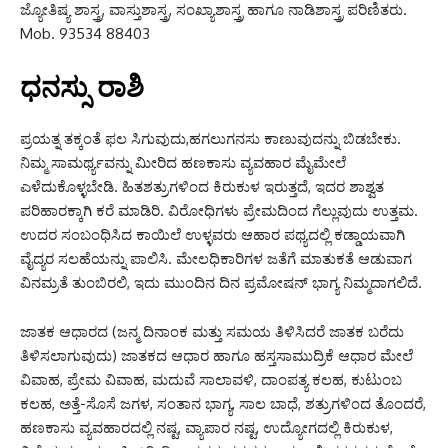
ಜ್ಯೋತಿಷ್ಯ ಶಾಸ್ತ್ರ, ವಾಸ್ತುಶಾಸ್ತ್ರ, ಸಂಖ್ಯಾಶಾಸ್ತ್ರ ಹಾಗೂ ನಾಡಿಶಾಸ್ತ್ರ ಪರಿಣಿತರು.
Mob. 93534 88403
ಧನಸ್ಸು ರಾಶಿ
ಪ್ರಯತ್ನ ತಕ್ಕಂತೆ ಫಲ ಸಿಗುವುದು,ಹಗಲುಗನಸು ಕಾಣುವುದನ್ನು ಬಿಡಬೇಕು.
ನಿಮ್ಮ ಸಾಮರ್ಥ್ಯವನ್ನು ಮೀರಿದ ಹಣಕಾಸು ವ್ಯವಹಾರ ಮೈಮೇಲೆ
ಎಳೆದುಕೊಳ್ಳಬೇಡಿ. ಹಿತಶತ್ರುಗಳಿಂದ ಕಿರುಕುಳ ಇರುತ್ತದೆ, ಇದರ ಶಾಶ್ವತ
ಪರಿಹಾರಕ್ಕಾಗಿ ಕರೆ ಮಾಡಿರಿ. ವಿರೋಧಿಗಳು ಪ್ರೇಮದಿಂದ ಗೆಲ್ಲುವುದು ಉತ್ತಮ.
ಉದರ ಸಂಬಂಧಿಸಿದ ಕಾಯಿಲೆ ಉಳ್ಳವರು ಆಹಾರ ಪಥ್ಯದಲ್ಲಿ ಕಡ್ಡಾಯವಾಗಿ
ವೈದ್ಯರ ಸಲಹೆಯನ್ನು ಪಾಲಿಸಿ. ಮೇಲಧಿಕಾರಿಗಳ ಜತೆಗೆ ಮಾತುಕತೆ ಆಡುವಾಗ
ವಿನಮ್ರತೆ ತುಂಬಿರಲಿ, ಇದು ಮುಂದಿನ ದಿನ ಪ್ರಮೋಷನ್ ಭಾಗ್ಯ ನಿಮ್ಮದಾಗಲಿದೆ.
ಜಾತಕ ಆಧಾರದ (ಜನ್ಮ ದಿನಾಂಕ ಮತ್ತು ಸಮಯ ತಿಳಿಸಿದರೆ ಜಾತಕ ಬರೆದು
ತಿಳಿಸಲಾಗುವುದು) ಜಾತಕದ ಆಧಾರ ಹಾಗೂ ಹಸ್ತಸಾಮುದ್ರಿಕೆ ಆಧಾರ ಮೇಲೆ
ವಿವಾಹ, ಪ್ರೇಮ ವಿವಾಹ, ಮದುವೆ ಸಾಲಾವಳಿ, ದಾಂಪತ್ಯ ಕಲಹ, ಕುಟುಂಬ
ಕಲಹ, ಅತ್ತೆ-ಸೊಸೆ ಜಗಳ, ಸಂತಾನ ಭಾಗ್ಯ, ಸಾಲ ಬಾಧೆ, ಶತ್ರುಗಳಿಂದ ತೊಂದರೆ,
ಹಣಕಾಸು ವ್ಯವಹಾರದಲ್ಲಿ ನಷ್ಟ, ವ್ಯಾಪಾರ ನಷ್ಟ, ಉದ್ಯೋಗದಲ್ಲಿ ಕಿರುಕುಳ,