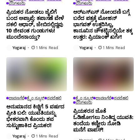
ಬೆಂಗಳೂರು
ಬೆಂಗಳೂರು
ಪ್ರಿಯಕರ ನೋಡಲು ಜೈಲಿಗೆ
ಆರ್‌ಎಸ್‌ಎಸ್‌ ನೋಂದಣಿ ಬಗ್ಗೆ
ಬಂದ ಅಪ್ರಾಪ್ತೆ: ತಪಾಸಣೆ ವೇಳೆ
ಬರೆದ ಪತ್ರಕ್ಕೆ ಮೋಹನ್
ನಕಲಿ ಆಧಾರ್, ಜೇಬಿನಲ್ಲಿದ್ದವು
ಭಾಗವತ್ ಉತ್ತರಿಸಿಲ್ಲ,
10 ಜೀವಂತ ಗುಂಡುಗಳು!
ಕಾನೂನಿನ ಚೌಕಟ್ಟಿನಲ್ಲಿಯೇ ತಕ್ಕ
ಮುಂದೇನಾಯ್ತು?
ಉತ್ತರ: ಪ್ರಿಯಾಂಕ್ ಖರ್ಗೆ!
Yogaraj
1 Mins Read
Yogaraj
1 Mins Read
ದಾವಣಗೆರೆ
ಕ್ರೈಂ ನ್ಯೂಸ್
ನವದೆಹಲಿ
ಕ್ರೈಂ ನ್ಯೂಸ್
ದಾವಣಗೆರೆ
ನವದೆಹಲಿ
ಬೆಂಗಳೂರು
ಅನುಮಾನದ ಕಿಚ್ಚಿಗೆ 5 ವರ್ಷದ
ಪ್ರಿಯಕರನ ಜೊತೆ
ಪ್ರೀತಿ ಬಲಿ: ಯುವತಿಯನ್ನು
ಓಡಿಹೋಗಲು ನಿಂತಿದ್ದ ಯುವತಿ:
ಭೀಕರವಾಗಿ ಕೊಂದು ಶವ
ತಂದೆಯ ಕಣ್ಣೀರು ನೋಡಿ
ಸುಟ್ಟುಹಾಕಿದ ಪ್ರಿಯಕರ!
ಮನೆಗೆ ವಾಪಸ್!
Yogaraj
1 Mins Read