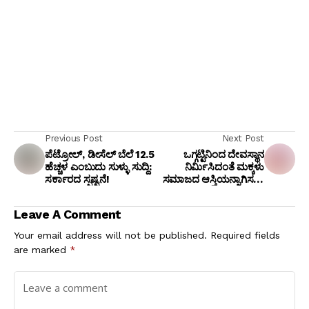
Previous Post
Next Post
ಪೆಟ್ರೋಲ್, ಡೀಸೆಲ್ ಬೆಲೆ ₹12.5
ಒಗ್ಗಟ್ಟಿನಿಂದ ದೇವಸ್ಥಾನ
ಹೆಚ್ಚಳ ಎಂಬುದು ಸುಳ್ಳು ಸುದ್ದಿ:
ನಿರ್ಮಿಸಿದಂತೆ ಮಕ್ಕಳು
ಸರ್ಕಾರದ ಸ್ಪಷ್ಟನೆ!
ಸಮಾಜದ ಆಸ್ತಿಯನ್ನಾಗಿಸಲು
ಶ್ರಮಿಸಿ: ಜಿ. ಬಿ. ವಿನಯ್
ಕುಮಾರ್ ಕರೆ
Leave A Comment
Your email address will not be published.
Required fields
are marked
*