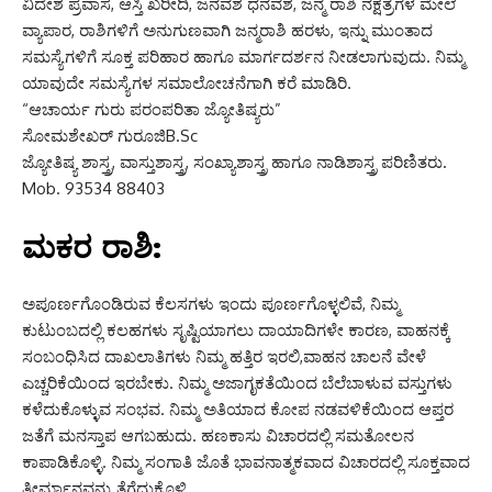
ವಿದೇಶ ಪ್ರವಾಸ, ಆಸ್ತಿ ಖರೀದಿ, ಜನವಶ ಧನವಶ, ಜನ್ಮ ರಾಶಿ ನಕ್ಷತ್ರಗಳ ಮೇಲೆ
ವ್ಯಾಪಾರ, ರಾಶಿಗಳಿಗೆ ಅನುಗುಣವಾಗಿ ಜನ್ಮರಾಶಿ ಹರಳು, ಇನ್ನು ಮುಂತಾದ
ಸಮಸ್ಯೆಗಳಿಗೆ ಸೂಕ್ತ ಪರಿಹಾರ ಹಾಗೂ ಮಾರ್ಗದರ್ಶನ ನೀಡಲಾಗುವುದು. ನಿಮ್ಮ
ಯಾವುದೇ ಸಮಸ್ಯೆಗಳ ಸಮಾಲೋಚನೆಗಾಗಿ ಕರೆ ಮಾಡಿರಿ.
“ಆಚಾರ್ಯ ಗುರು ಪರಂಪರಿತಾ ಜ್ಯೋತಿಷ್ಯರು”
ಸೋಮಶೇಖರ್ ಗುರೂಜಿB.Sc
ಜ್ಯೋತಿಷ್ಯ ಶಾಸ್ತ್ರ, ವಾಸ್ತುಶಾಸ್ತ್ರ, ಸಂಖ್ಯಾಶಾಸ್ತ್ರ ಹಾಗೂ ನಾಡಿಶಾಸ್ತ್ರ ಪರಿಣಿತರು.
Mob. 93534 88403
ಮಕರ ರಾಶಿ:
ಅಪೂರ್ಣಗೊಂಡಿರುವ ಕೆಲಸಗಳು ಇಂದು ಪೂರ್ಣಗೊಳ್ಳಲಿವೆ, ನಿಮ್ಮ
ಕುಟುಂಬದಲ್ಲಿ ಕಲಹಗಳು ಸೃಷ್ಟಿಯಾಗಲು ದಾಯಾದಿಗಳೇ ಕಾರಣ, ವಾಹನಕ್ಕೆ
ಸಂಬಂಧಿಸಿದ ದಾಖಲಾತಿಗಳು ನಿಮ್ಮ ಹತ್ತಿರ ಇರಲಿ,ವಾಹನ ಚಾಲನೆ ವೇಳೆ
ಎಚ್ಚರಿಕೆಯಿಂದ ಇರಬೇಕು. ನಿಮ್ಮ ಅಜಾಗೃಕತೆಯಿಂದ ಬೆಲೆಬಾಳುವ ವಸ್ತುಗಳು
ಕಳೆದುಕೊಳ್ಳುವ ಸಂಭವ. ನಿಮ್ಮ ಅತಿಯಾದ ಕೋಪ ನಡವಳಿಕೆಯಿಂದ ಆಪ್ತರ
ಜತೆಗೆ ಮನಸ್ತಾಪ ಆಗಬಹುದು. ಹಣಕಾಸು ವಿಚಾರದಲ್ಲಿ ಸಮತೋಲನ
ಕಾಪಾಡಿಕೊಳ್ಳಿ. ನಿಮ್ಮ ಸಂಗಾತಿ ಜೊತೆ ಭಾವನಾತ್ಮಕವಾದ ವಿಚಾರದಲ್ಲಿ ಸೂಕ್ತವಾದ
ತೀರ್ಮಾನವನ್ನು ತೆಗೆದುಕೊಳ್ಳಿ.