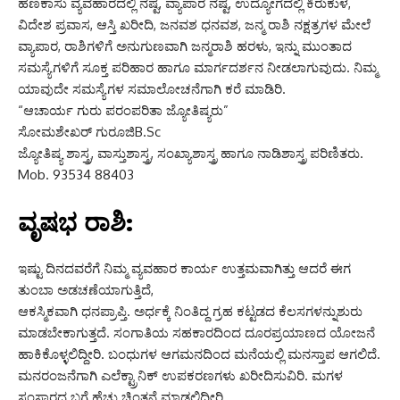
ಹಣಕಾಸು ವ್ಯವಹಾರದಲ್ಲಿ ನಷ್ಟ, ವ್ಯಾಪಾರ ನಷ್ಟ, ಉದ್ಯೋಗದಲ್ಲಿ ಕಿರುಕುಳ,
ವಿದೇಶ ಪ್ರವಾಸ, ಆಸ್ತಿ ಖರೀದಿ, ಜನವಶ ಧನವಶ, ಜನ್ಮ ರಾಶಿ ನಕ್ಷತ್ರಗಳ ಮೇಲೆ
ವ್ಯಾಪಾರ, ರಾಶಿಗಳಿಗೆ ಅನುಗುಣವಾಗಿ ಜನ್ಮರಾಶಿ ಹರಳು, ಇನ್ನು ಮುಂತಾದ
ಸಮಸ್ಯೆಗಳಿಗೆ ಸೂಕ್ತ ಪರಿಹಾರ ಹಾಗೂ ಮಾರ್ಗದರ್ಶನ ನೀಡಲಾಗುವುದು. ನಿಮ್ಮ
ಯಾವುದೇ ಸಮಸ್ಯೆಗಳ ಸಮಾಲೋಚನೆಗಾಗಿ ಕರೆ ಮಾಡಿರಿ.
“ಆಚಾರ್ಯ ಗುರು ಪರಂಪರಿತಾ ಜ್ಯೋತಿಷ್ಯರು”
ಸೋಮಶೇಖರ್ ಗುರೂಜಿB.Sc
ಜ್ಯೋತಿಷ್ಯ ಶಾಸ್ತ್ರ, ವಾಸ್ತುಶಾಸ್ತ್ರ, ಸಂಖ್ಯಾಶಾಸ್ತ್ರ ಹಾಗೂ ನಾಡಿಶಾಸ್ತ್ರ ಪರಿಣಿತರು.
Mob. 93534 88403
ವೃಷಭ ರಾಶಿ:
ಇಷ್ಟು ದಿನದವರೆಗೆ ನಿಮ್ಮ ವ್ಯವಹಾರ ಕಾರ್ಯ ಉತ್ತಮವಾಗಿತ್ತು ಆದರೆ ಈಗ
ತುಂಬಾ ಅಡಚಣೆಯಾಗುತ್ತಿದೆ,
ಆಕಸ್ಮಿಕವಾಗಿ ಧನಪ್ರಾಪ್ತಿ. ಅರ್ಧಕ್ಕೆ ನಿಂತಿದ್ದ ಗ್ರಹ ಕಟ್ಟಡದ ಕೆಲಸಗಳನ್ನುಶುರು
ಮಾಡಬೇಕಾಗುತ್ತದೆ. ಸಂಗಾತಿಯ ಸಹಕಾರದಿಂದ ದೂರಪ್ರಯಾಣದ ಯೋಜನೆ
ಹಾಕಿಕೊಳ್ಳಲಿದ್ದೀರಿ. ಬಂಧುಗಳ ಆಗಮನದಿಂದ ಮನೆಯಲ್ಲಿ ಮನಸ್ತಾಪ ಆಗಲಿದೆ.
ಮನರಂಜನೆಗಾಗಿ ಎಲೆಕ್ಟ್ರಾನಿಕ್ ಉಪಕರಣಗಳು ಖರೀದಿಸುವಿರಿ. ಮಗಳ
ಸಂಸಾರದ ಬಗ್ಗೆ ಹೆಚ್ಚು ಚಿಂತನೆ ಮಾಡಲಿದ್ದೀರಿ.