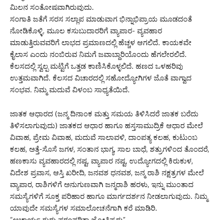
ಮಿಲನ ಸಂತೋಷವಾಗಿರುವುದು.
ಸಂಗಾತಿ ಜತೆಗೆ ಸರಸ ಸಲ್ಲಾಪ ಮಾಡುವಾಗ ಭಿನ್ನಾಭಿಪ್ರಾಯ ಮೂಡದಂತೆ
ನೋಡಿಕೊಳ್ಳಿ. ಮೂಲ ಕಸುಬುದಾರರಿಗೆ ವ್ಯಾಪಾರ- ವ್ಯವಹಾರ
ಮಾಡುತ್ತಿರುವವರಿಗೆ ಲಾಭದ ಪ್ರಮಾಣದಲ್ಲಿ ಹೆಚ್ಚಳ ಆಗಲಿದೆ. ಕಾಯಕವೇ
ಕೈಲಾಸ ಎಂದು ನಂಬಿರುವ ನಿಮಗೆ ಜವಾಬ್ದಾರಿಯೊಂದು ಹೆಗಲೇರಲಿದೆ.
ಕೆಲಸದಲ್ಲಿ ಸ್ವಲ್ಪ ಮಟ್ಟಿಗೆ ಒತ್ತಡ ಕಾಣಿಸಿಕೊಳ್ಳಲಿದೆ. ಹಣದ ಒಳಹರಿವು
ಉತ್ತಮವಾಗಿದೆ. ಕೆಲಸದ ವಿಚಾರದಲ್ಲಿ ಸಹೋದ್ಯೋಗಿಗಳ ಜೊತೆ ವಾಗ್ವಾದ
ಸಂಭವ. ನಿಮ್ಮ ಮದುವೆ ವಿಳಂಬ ಸಾಧ್ಯತೆಯಿದೆ.
ಜಾತಕ ಆಧಾರದ (ಜನ್ಮ ದಿನಾಂಕ ಮತ್ತು ಸಮಯ ತಿಳಿಸಿದರೆ ಜಾತಕ ಬರೆದು
ತಿಳಿಸಲಾಗುವುದು) ಜಾತಕದ ಆಧಾರ ಹಾಗೂ ಹಸ್ತಸಾಮುದ್ರಿಕೆ ಆಧಾರ ಮೇಲೆ
ವಿವಾಹ, ಪ್ರೇಮ ವಿವಾಹ, ಮದುವೆ ಸಾಲಾವಳಿ, ದಾಂಪತ್ಯ ಕಲಹ, ಕುಟುಂಬ
ಕಲಹ, ಅತ್ತೆ-ಸೊಸೆ ಜಗಳ, ಸಂತಾನ ಭಾಗ್ಯ, ಸಾಲ ಬಾಧೆ, ಶತ್ರುಗಳಿಂದ ತೊಂದರೆ,
ಹಣಕಾಸು ವ್ಯವಹಾರದಲ್ಲಿ ನಷ್ಟ, ವ್ಯಾಪಾರ ನಷ್ಟ, ಉದ್ಯೋಗದಲ್ಲಿ ಕಿರುಕುಳ,
ವಿದೇಶ ಪ್ರವಾಸ, ಆಸ್ತಿ ಖರೀದಿ, ಜನವಶ ಧನವಶ, ಜನ್ಮ ರಾಶಿ ನಕ್ಷತ್ರಗಳ ಮೇಲೆ
ವ್ಯಾಪಾರ, ರಾಶಿಗಳಿಗೆ ಅನುಗುಣವಾಗಿ ಜನ್ಮರಾಶಿ ಹರಳು, ಇನ್ನು ಮುಂತಾದ
ಸಮಸ್ಯೆಗಳಿಗೆ ಸೂಕ್ತ ಪರಿಹಾರ ಹಾಗೂ ಮಾರ್ಗದರ್ಶನ ನೀಡಲಾಗುವುದು. ನಿಮ್ಮ
ಯಾವುದೇ ಸಮಸ್ಯೆಗಳ ಸಮಾಲೋಚನೆಗಾಗಿ ಕರೆ ಮಾಡಿರಿ.
“ಆಚಾರ್ಯ ಗುರು ಪರಂಪರಿತಾ ಜ್ಯೋತಿಷ್ಯರು”