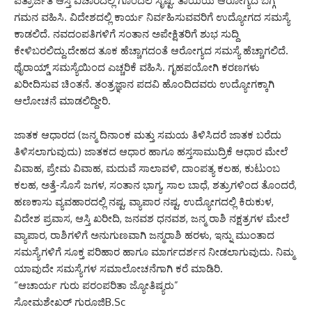
ಪಿತ್ರಾರ್ಜಿತ ಆಸ್ತಿ ವಿಚಾರದಲ್ಲಿ ಗೊಂದಲ ಸೃಷ್ಟಿ. ತಾಯಿಯ ಆರೋಗ್ಯದ ಬಗ್ಗೆ
ಗಮನ ವಹಿಸಿ. ವಿದೇಶದಲ್ಲಿ ಕಾರ್ಯ ನಿರ್ವಹಿಸುವವರಿಗೆ ಉದ್ಯೋಗದ ಸಮಸ್ಯೆ
ಕಾಡಲಿದೆ. ನವದಂಪತಿಗಳಿಗೆ ಸಂತಾನ ಅಪೇಕ್ಷಿತರಿಗೆ ಶುಭ ಸುದ್ದಿ
ಕೇಳಿಬರಲಿದ್ದು.ದೇಹದ ತೂಕ ಹೆಚ್ಚಾಗದಂತೆ ಆರೋಗ್ಯದ ಸಮಸ್ಯೆ ಹೆಚ್ಚಾಗಲಿದೆ.
ಥೈರಾಯ್ಡ್ ಸಮಸ್ಯೆಯಿಂದ ಎಚ್ಚರಿಕೆ ವಹಿಸಿ. ಗೃಹಪಯೋಗಿ ಕರಣಗಳು
ಖರೀದಿಸುವ ಚಿಂತನೆ. ತಂತ್ರಜ್ಞಾನ ಪದವಿ ಹೊಂದಿದವರು ಉದ್ಯೋಗಕ್ಕಾಗಿ
ಆಲೋಚನೆ ಮಾಡಲಿದ್ದೀರಿ.
ಜಾತಕ ಆಧಾರದ (ಜನ್ಮ ದಿನಾಂಕ ಮತ್ತು ಸಮಯ ತಿಳಿಸಿದರೆ ಜಾತಕ ಬರೆದು
ತಿಳಿಸಲಾಗುವುದು) ಜಾತಕದ ಆಧಾರ ಹಾಗೂ ಹಸ್ತಸಾಮುದ್ರಿಕೆ ಆಧಾರ ಮೇಲೆ
ವಿವಾಹ, ಪ್ರೇಮ ವಿವಾಹ, ಮದುವೆ ಸಾಲಾವಳಿ, ದಾಂಪತ್ಯ ಕಲಹ, ಕುಟುಂಬ
ಕಲಹ, ಅತ್ತೆ-ಸೊಸೆ ಜಗಳ, ಸಂತಾನ ಭಾಗ್ಯ, ಸಾಲ ಬಾಧೆ, ಶತ್ರುಗಳಿಂದ ತೊಂದರೆ,
ಹಣಕಾಸು ವ್ಯವಹಾರದಲ್ಲಿ ನಷ್ಟ, ವ್ಯಾಪಾರ ನಷ್ಟ, ಉದ್ಯೋಗದಲ್ಲಿ ಕಿರುಕುಳ,
ವಿದೇಶ ಪ್ರವಾಸ, ಆಸ್ತಿ ಖರೀದಿ, ಜನವಶ ಧನವಶ, ಜನ್ಮ ರಾಶಿ ನಕ್ಷತ್ರಗಳ ಮೇಲೆ
ವ್ಯಾಪಾರ, ರಾಶಿಗಳಿಗೆ ಅನುಗುಣವಾಗಿ ಜನ್ಮರಾಶಿ ಹರಳು, ಇನ್ನು ಮುಂತಾದ
ಸಮಸ್ಯೆಗಳಿಗೆ ಸೂಕ್ತ ಪರಿಹಾರ ಹಾಗೂ ಮಾರ್ಗದರ್ಶನ ನೀಡಲಾಗುವುದು. ನಿಮ್ಮ
ಯಾವುದೇ ಸಮಸ್ಯೆಗಳ ಸಮಾಲೋಚನೆಗಾಗಿ ಕರೆ ಮಾಡಿರಿ.
“ಆಚಾರ್ಯ ಗುರು ಪರಂಪರಿತಾ ಜ್ಯೋತಿಷ್ಯರು”
ಸೋಮಶೇಖರ್ ಗುರೂಜಿB.Sc