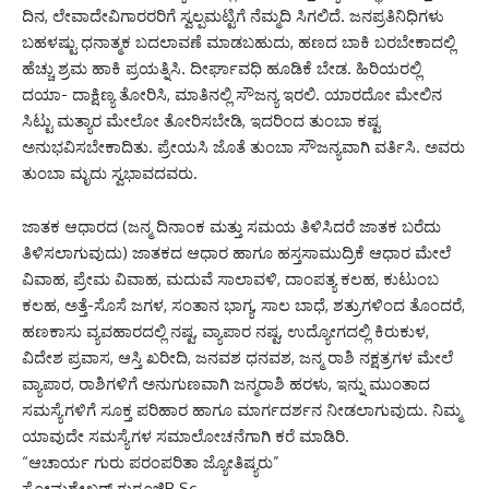
ದಿನ, ಲೇವಾದೇವಿಗಾರರರಿಗೆ ಸ್ವಲ್ಪಮಟ್ಟಿಗೆ ನೆಮ್ಮದಿ ಸಿಗಲಿದೆ. ಜನಪ್ರತಿನಿಧಿಗಳು
ಬಹಳಷ್ಟು ಧನಾತ್ಮಕ ಬದಲಾವಣೆ ಮಾಡಬಹುದು, ಹಣದ ಬಾಕಿ ಬರಬೇಕಾದಲ್ಲಿ
ಹೆಚ್ಚು ಶ್ರಮ ಹಾಕಿ ಪ್ರಯತ್ನಿಸಿ. ದೀರ್ಘಾವಧಿ ಹೂಡಿಕೆ ಬೇಡ. ಹಿರಿಯರಲ್ಲಿ
ದಯಾ- ದಾಕ್ಷಿಣ್ಯ ತೋರಿಸಿ, ಮಾತಿನಲ್ಲಿ ಸೌಜನ್ಯ ಇರಲಿ. ಯಾರದೋ ಮೇಲಿನ
ಸಿಟ್ಟು ಮತ್ಯಾರ ಮೇಲೋ ತೋರಿಸಬೇಡಿ, ಇದರಿಂದ ತುಂಬಾ ಕಷ್ಟ
ಅನುಭವಿಸಬೇಕಾದಿತು. ಪ್ರೇಯಸಿ ಜೊತೆ ತುಂಬಾ ಸೌಜನ್ಯವಾಗಿ ವರ್ತಿಸಿ. ಅವರು
ತುಂಬಾ ಮೃದು ಸ್ವಭಾವದವರು.
ಜಾತಕ ಆಧಾರದ (ಜನ್ಮ ದಿನಾಂಕ ಮತ್ತು ಸಮಯ ತಿಳಿಸಿದರೆ ಜಾತಕ ಬರೆದು
ತಿಳಿಸಲಾಗುವುದು) ಜಾತಕದ ಆಧಾರ ಹಾಗೂ ಹಸ್ತಸಾಮುದ್ರಿಕೆ ಆಧಾರ ಮೇಲೆ
ವಿವಾಹ, ಪ್ರೇಮ ವಿವಾಹ, ಮದುವೆ ಸಾಲಾವಳಿ, ದಾಂಪತ್ಯ ಕಲಹ, ಕುಟುಂಬ
ಕಲಹ, ಅತ್ತೆ-ಸೊಸೆ ಜಗಳ, ಸಂತಾನ ಭಾಗ್ಯ, ಸಾಲ ಬಾಧೆ, ಶತ್ರುಗಳಿಂದ ತೊಂದರೆ,
ಹಣಕಾಸು ವ್ಯವಹಾರದಲ್ಲಿ ನಷ್ಟ, ವ್ಯಾಪಾರ ನಷ್ಟ, ಉದ್ಯೋಗದಲ್ಲಿ ಕಿರುಕುಳ,
ವಿದೇಶ ಪ್ರವಾಸ, ಆಸ್ತಿ ಖರೀದಿ, ಜನವಶ ಧನವಶ, ಜನ್ಮ ರಾಶಿ ನಕ್ಷತ್ರಗಳ ಮೇಲೆ
ವ್ಯಾಪಾರ, ರಾಶಿಗಳಿಗೆ ಅನುಗುಣವಾಗಿ ಜನ್ಮರಾಶಿ ಹರಳು, ಇನ್ನು ಮುಂತಾದ
ಸಮಸ್ಯೆಗಳಿಗೆ ಸೂಕ್ತ ಪರಿಹಾರ ಹಾಗೂ ಮಾರ್ಗದರ್ಶನ ನೀಡಲಾಗುವುದು. ನಿಮ್ಮ
ಯಾವುದೇ ಸಮಸ್ಯೆಗಳ ಸಮಾಲೋಚನೆಗಾಗಿ ಕರೆ ಮಾಡಿರಿ.
“ಆಚಾರ್ಯ ಗುರು ಪರಂಪರಿತಾ ಜ್ಯೋತಿಷ್ಯರು”
ಸೋಮಶೇಖರ್ ಗುರೂಜಿB.Sc