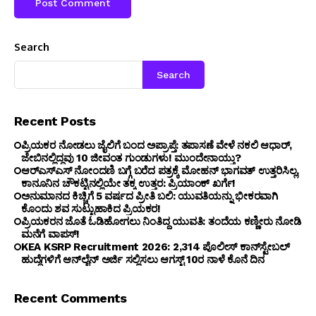
Search
Search
Recent Posts
ಪ್ರಿಯಕರ ನೋಡಲು ಜೈಲಿಗೆ ಬಂದ ಅಪ್ರಾಪ್ತೆ: ತಪಾಸಣೆ ವೇಳೆ ನಕಲಿ ಆಧಾರ್,
ಜೇಬಿನಲ್ಲಿದ್ದವು 10 ಜೀವಂತ ಗುಂಡುಗಳು! ಮುಂದೇನಾಯ್ತು?
ಆರ್‌ಎಸ್‌ಎಸ್‌ ನೋಂದಣಿ ಬಗ್ಗೆ ಬರೆದ ಪತ್ರಕ್ಕೆ ಮೋಹನ್ ಭಾಗವತ್ ಉತ್ತರಿಸಿಲ್ಲ,
ಕಾನೂನಿನ ಚೌಕಟ್ಟಿನಲ್ಲಿಯೇ ತಕ್ಕ ಉತ್ತರ: ಪ್ರಿಯಾಂಕ್ ಖರ್ಗೆ!
ಅನುಮಾನದ ಕಿಚ್ಚಿಗೆ 5 ವರ್ಷದ ಪ್ರೀತಿ ಬಲಿ: ಯುವತಿಯನ್ನು ಭೀಕರವಾಗಿ
ಕೊಂದು ಶವ ಸುಟ್ಟುಹಾಕಿದ ಪ್ರಿಯಕರ!
ಪ್ರಿಯಕರನ ಜೊತೆ ಓಡಿಹೋಗಲು ನಿಂತಿದ್ದ ಯುವತಿ: ತಂದೆಯ ಕಣ್ಣೀರು ನೋಡಿ
ಮನೆಗೆ ವಾಪಸ್!
KEA KSRP Recruitment 2026: 2,314 ಪೊಲೀಸ್ ಕಾನ್‌ಸ್ಟೇಬಲ್
ಹುದ್ದೆಗಳಿಗೆ ಆನ್‌ಲೈನ್ ಅರ್ಜಿ ಸಲ್ಲಿಸಲು ಆಗಸ್ಟ್ 10ರ ನಾಳೆ ಕೊನೆ ದಿನ
Recent Comments