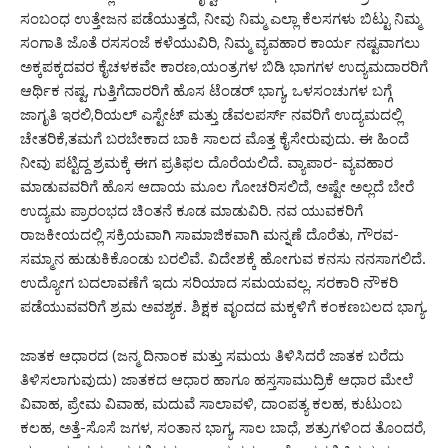
ಸಂಬಂಧ ಉತ್ತೇಜನ ಪಡೆಯುತ್ತದೆ, ನೀವು ನಿಮ್ಮ ಎಲ್ಲಾ ಕೆಲಸಗಳು ಬಿಟ್ಟು ನಿಮ್ಮ
ಸಂಗಾತಿ ಜೊತೆ ರಸಸಂಜೆ ಕಳೆಯುವಿರಿ, ನಿಮ್ಮ ವ್ಯವಹಾರ ಕಾರ್ಯ ನಷ್ಟವಾಗಲು
ಅಕ್ಕಪಕ್ಕದವರ ಕೈಚಳಕವೇ ಕಾರಣ,ಯಂತ್ರಗಳ ಬಿಡಿ ಭಾಗಗಳ ಉದ್ಯಮದಾರರಿಗೆ
ಆರ್ಥಿಕ ನಷ್ಟ, ಗುತ್ತಿಗೆದಾರರಿಗೆ ಹೊಸ ಟೆಂಡರ್ ಭಾಗ್ಯ, ಒಳಸಂಚುಗಳ ಬಗ್ಗೆ
ಜಾಗೃತಿ ಇರಲಿ,ರಿಯಲ್ ಎಸ್ಟೇಟ್ ಮತ್ತು ಡೆವಲಪರ್ಸ್ ನವರಿಗೆ ಉದ್ಯಮದಲ್ಲಿ
ಚೇತರಿಕೆ,ತಮಗೆ ಬರಬೇಕಾದ ಬಾಕಿ ಸಾಲದ ಮೊತ್ತ ಕೈಸೇರುವುದು. ಈ ಹಿಂದೆ
ನೀವು ಪಟ್ಟಿದ್ದ ಶ್ರಮಕ್ಕೆ ಈಗ ಪ್ರತಿಫಲ ದೊರೆಯಲಿದೆ. ವ್ಯಾಪಾರ- ವ್ಯವಹಾರ
ಮಾಡುವವರಿಗೆ ಹೊಸ ಆದಾಯ ಮೂಲ ಗೋಚರಿಸಲಿದೆ, ಅಷ್ಟೇ ಅಲ್ಲದೆ ಬೇರೆ
ಉದ್ಯಮ ಪ್ರಾರಂಭದ ಚಿಂತನೆ ಕೂಡ ಮಾಡುವಿರಿ. ನವ ಯುವಕರಿಗೆ
ರಾಜಕೀಯದಲ್ಲಿ ಸಕ್ರಿಯವಾಗಿ ಸಾಮಾಜಿಕವಾಗಿ ಮನ್ನಣೆ ದೊರೆತು, ಗೌರವ-
ಸಮ್ಮಾನ ಹುಡುಕಿಕೊಂಡು ಬರಲಿವೆ. ವಿದೇಶಕ್ಕೆ ಹೋಗುವ ಕನಸು ನನಸಾಗಲಿದೆ.
ಉದ್ಯೋಗ ಬದಲಾವಣೆಗೆ ಇದು ಸರಿಯಾದ ಸಮಯವಲ್ಲ. ಸರಕಾರಿ ನೌಕರಿ
ಪಡೆಯುವವರಿಗೆ ಶ್ರಮ ಅವಶ್ಯಕ. ಶಿಕ್ಷಕ ವೃಂದದ ಮಕ್ಕಳಿಗೆ ಕಂಕಣಬಲದ ಭಾಗ್ಯ.
ಜಾತಕ ಆಧಾರದ (ಜನ್ಮ ದಿನಾಂಕ ಮತ್ತು ಸಮಯ ತಿಳಿಸಿದರೆ ಜಾತಕ ಬರೆದು
ತಿಳಿಸಲಾಗುವುದು) ಜಾತಕದ ಆಧಾರ ಹಾಗೂ ಹಸ್ತಸಾಮುದ್ರಿಕೆ ಆಧಾರ ಮೇಲೆ
ವಿವಾಹ, ಪ್ರೇಮ ವಿವಾಹ, ಮದುವೆ ಸಾಲಾವಳಿ, ದಾಂಪತ್ಯ ಕಲಹ, ಕುಟುಂಬ
ಕಲಹ, ಅತ್ತೆ-ಸೊಸೆ ಜಗಳ, ಸಂತಾನ ಭಾಗ್ಯ, ಸಾಲ ಬಾಧೆ, ಶತ್ರುಗಳಿಂದ ತೊಂದರೆ,