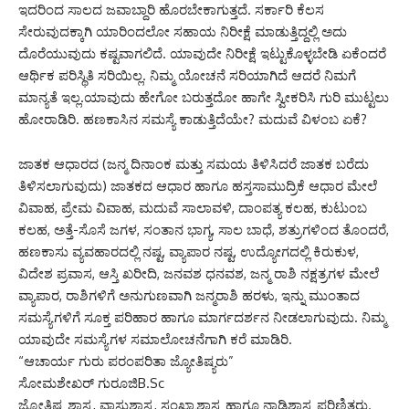
ಇದರಿಂದ ಸಾಲದ ಜವಾಬ್ದಾರಿ ಹೊರಬೇಕಾಗುತ್ತದೆ. ಸರ್ಕಾರಿ ಕೆಲಸ
ಸೇರುವುದಕ್ಕಾಗಿ ಯಾರಿಂದಲೋ ಸಹಾಯ ನಿರೀಕ್ಷೆ ಮಾಡುತ್ತಿದ್ದಲ್ಲಿ ಅದು
ದೊರೆಯುವುದು ಕಷ್ಟವಾಗಲಿದೆ. ಯಾವುದೇ ನಿರೀಕ್ಷೆ ಇಟ್ಟುಕೊಳ್ಳಬೇಡಿ ಏಕೆಂದರೆ
ಆರ್ಥಿಕ ಪರಿಸ್ಥಿತಿ ಸರಿಯಿಲ್ಲ. ನಿಮ್ಮ ಯೋಚನೆ ಸರಿಯಾಗಿದೆ ಆದರೆ ನಿಮಗೆ
ಮಾನ್ಯತೆ ಇಲ್ಲ.ಯಾವುದು ಹೇಗೋ ಬರುತ್ತದೋ ಹಾಗೇ ಸ್ವೀಕರಿಸಿ ಗುರಿ ಮುಟ್ಟಲು
ಹೋರಾಡಿರಿ. ಹಣಕಾಸಿನ ಸಮಸ್ಯೆ ಕಾಡುತ್ತಿದೆಯೇ? ಮದುವೆ ವಿಳಂಬ ಏಕೆ?
ಜಾತಕ ಆಧಾರದ (ಜನ್ಮ ದಿನಾಂಕ ಮತ್ತು ಸಮಯ ತಿಳಿಸಿದರೆ ಜಾತಕ ಬರೆದು
ತಿಳಿಸಲಾಗುವುದು) ಜಾತಕದ ಆಧಾರ ಹಾಗೂ ಹಸ್ತಸಾಮುದ್ರಿಕೆ ಆಧಾರ ಮೇಲೆ
ವಿವಾಹ, ಪ್ರೇಮ ವಿವಾಹ, ಮದುವೆ ಸಾಲಾವಳಿ, ದಾಂಪತ್ಯ ಕಲಹ, ಕುಟುಂಬ
ಕಲಹ, ಅತ್ತೆ-ಸೊಸೆ ಜಗಳ, ಸಂತಾನ ಭಾಗ್ಯ, ಸಾಲ ಬಾಧೆ, ಶತ್ರುಗಳಿಂದ ತೊಂದರೆ,
ಹಣಕಾಸು ವ್ಯವಹಾರದಲ್ಲಿ ನಷ್ಟ, ವ್ಯಾಪಾರ ನಷ್ಟ, ಉದ್ಯೋಗದಲ್ಲಿ ಕಿರುಕುಳ,
ವಿದೇಶ ಪ್ರವಾಸ, ಆಸ್ತಿ ಖರೀದಿ, ಜನವಶ ಧನವಶ, ಜನ್ಮ ರಾಶಿ ನಕ್ಷತ್ರಗಳ ಮೇಲೆ
ವ್ಯಾಪಾರ, ರಾಶಿಗಳಿಗೆ ಅನುಗುಣವಾಗಿ ಜನ್ಮರಾಶಿ ಹರಳು, ಇನ್ನು ಮುಂತಾದ
ಸಮಸ್ಯೆಗಳಿಗೆ ಸೂಕ್ತ ಪರಿಹಾರ ಹಾಗೂ ಮಾರ್ಗದರ್ಶನ ನೀಡಲಾಗುವುದು. ನಿಮ್ಮ
ಯಾವುದೇ ಸಮಸ್ಯೆಗಳ ಸಮಾಲೋಚನೆಗಾಗಿ ಕರೆ ಮಾಡಿರಿ.
“ಆಚಾರ್ಯ ಗುರು ಪರಂಪರಿತಾ ಜ್ಯೋತಿಷ್ಯರು”
ಸೋಮಶೇಖರ್ ಗುರೂಜಿB.Sc
ಜ್ಯೋತಿಷ್ಯ ಶಾಸ್ತ್ರ, ವಾಸ್ತುಶಾಸ್ತ್ರ, ಸಂಖ್ಯಾಶಾಸ್ತ್ರ ಹಾಗೂ ನಾಡಿಶಾಸ್ತ್ರ ಪರಿಣಿತರು.