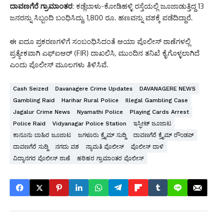
ದಾವಣಗೆರೆ ಗ್ರಾಮಾಂತರ:
ಕಡ್ಲೆಬಾಳು-ಕೋಡಿಹಳ್ಳಿ ರಸ್ತೆಯಲ್ಲಿ ಜೂಜಾಡುತ್ತಿದ್ದ 13
ಜನರನ್ನು ಸಿಬ್ಬಂದಿ ಬಂಧಿಸಿದ್ದು, 1,800 ರೂ. ಹಣವನ್ನು ವಶಕ್ಕೆ ಪಡೆದಿದ್ದಾರೆ.
ಈ ಐದೂ ಪ್ರಕರಣಗಳಿಗೆ ಸಂಬಂಧಿಸಿದಂತೆ ಆಯಾ ಪೊಲೀಸ್ ಠಾಣೆಗಳಲ್ಲಿ
ಪ್ರತ್ಯೇಕವಾಗಿ ಎಫ್‌ಐಆರ್ (FIR) ದಾಖಲಿಸಿ, ಮುಂದಿನ ತನಿಖೆ ಕೈಗೊಳ್ಳಲಾಗಿದೆ
ಎಂದು ಪೊಲೀಸ್ ಮೂಲಗಳು ತಿಳಿಸಿವೆ.
Cash Seized
Davanagere Crime Updates
DAVANAGERE NEWS
Gambling Raid
Harihar Rural Police
Illegal Gambling Case
Jagalur Crime News
Nyamathi Police
Playing Cards Arrest
Police Raid
Vidyanagar Police Station
ಇಸ್ಫೀಟ್ ಜೂಜಾಟ
ಕಾನೂನು ಬಾಹಿರ ಜೂಜಾಟ
ಜಗಳೂರು ಕ್ರೈಮ್ ಸುದ್ದಿ
ದಾವಣಗೆರೆ ಕ್ರೈಮ್ ರೌಂಡಪ್
ದಾವಣಗೆರೆ ಸುದ್ದಿ
ನಗದು ವಶ
ನ್ಯಾಮತಿ ಪೊಲೀಸ್
ಪೊಲೀಸ್ ದಾಳಿ
ವಿದ್ಯಾನಗರ ಪೊಲೀಸ್ ಠಾಣೆ
ಹರಿಹರ ಗ್ರಾಮಾಂತರ ಪೊಲೀಸ್