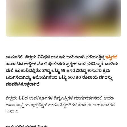
ದಾವಣಗೆರೆ:
ಜಿಲ್ಲೆಯ ವಿವಿಧೆಡೆ ಕಾನೂನು ಬಾಹಿರವಾಗಿ ನಡೆಯುತ್ತಿದ್ದ
ಇಸ್ಫೀಟ್
ಜೂಜಾಟದ ಅಡ್ಡೆಗಳ ಮೇಲೆ ಪೊಲೀಸರು ಪ್ರತ್ಯೇಕ ದಾಳಿ ನಡೆಸಿದ್ದಾರೆ. ದಾಳಿಯ
ವೇಳೆ ಜೂಜಾಟದಲ್ಲಿ ತೊಡಗಿದ್ದ ಒಟ್ಟು 55 ಜನರ ವಿರುದ್ಧ ಕಾನೂನು ಕ್ರಮ
ಜರುಗಿಸಲಾಗಿದ್ದು, ಆರೋಪಿಗಳಿಂದ ಒಟ್ಟು 50,180 ರೂಪಾಯಿ ನಗದನ್ನು
ವಶಪಡಿಸಿಕೊಳ್ಳಲಾಗಿದೆ.
ಜಿಲ್ಲೆಯ ವಿವಿಧ ಉಪವಿಭಾಗಗಳ ಡಿವೈಎಸ್ಪಿಗಳ ಮಾರ್ಗದರ್ಶನದಲ್ಲಿ ಆಯಾ
ಠಾಣಾ ವ್ಯಾಪ್ತಿಯ ಇನ್ಸ್‌ಪೆಕ್ಟರ್ ಹಾಗೂ ಸಿಬ್ಬಂದಿಗಳ ತಂಡ ಈ ಕಾರ್ಯಾಚರಣೆ
ನಡೆಸಿದೆ.
ದಾಳಿ ನಡೆದ ಸ್ಥಳಗಳ ವಿವರ: