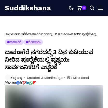
Suddikshana
0
Home
ದಾವಣಗೆರೆ
ದಾವಣಗೆರೆ ನಗರದಲ್ಲಿ 3 ದಿನ ಕುಡಿಯುವ ನೀರಿನ ಪೂರೈಕೆಯಲ್ಲಿ
ವ್ಯತ್ಯಯ: ಸಾರ್ವಜನಿಕರಿಗೆ ಎಚ್ಚರಿಕೆ
ದಾವಣಗೆರೆ
ಬೆಂಗಳೂರು
ದಾವಣಗೆರೆ ನಗರದಲ್ಲಿ 3 ದಿನ ಕುಡಿಯುವ
ನೀರಿನ ಪೂರೈಕೆಯಲ್ಲಿ ವ್ಯತ್ಯಯ:
ಸಾರ್ವಜನಿಕರಿಗೆ ಎಚ್ಚರಿಕೆ
Yogaraj
Updated 3 Months Ago
1 Mins Read
Share