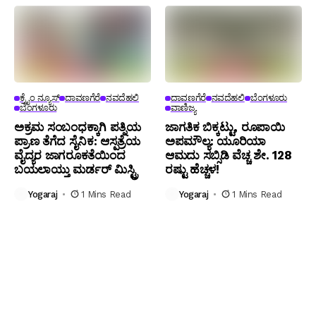
ಕ್ರೈಂ ನ್ಯೂಸ್
ದಾವಣಗೆರೆ
ನವದೆಹಲಿ
ದಾವಣಗೆರೆ
ನವದೆಹಲಿ
ಬೆಂಗಳೂರು
ಬೆಂಗಳೂರು
ವಾಣಿಜ್ಯ
ಅಕ್ರಮ ಸಂಬಂಧಕ್ಕಾಗಿ ಪತ್ನಿಯ
ಜಾಗತಿಕ ಬಿಕ್ಕಟ್ಟು, ರೂಪಾಯಿ
ಪ್ರಾಣ ತೆಗೆದ ಸೈನಿಕ: ಆಸ್ಪತ್ರೆಯ
ಅಪಮೌಲ್ಯ: ಯೂರಿಯಾ
ವೈದ್ಯರ ಜಾಗರೂಕತೆಯಿಂದ
ಆಮದು ಸಬ್ಸಿಡಿ ವೆಚ್ಚ ಶೇ. 128
ಬಯಲಾಯ್ತು ಮರ್ಡರ್ ಮಿಸ್ಟ್ರಿ
ರಷ್ಟು ಹೆಚ್ಚಳ!
Yogaraj
1 Mins Read
Yogaraj
1 Mins Read