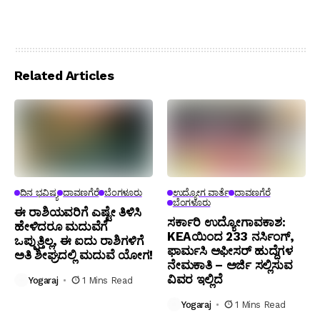
Related Articles
ದಿನ ಭವಿಷ್ಯ
ದಾವಣಗೆರೆ
ಬೆಂಗಳೂರು
ಉದ್ಯೋಗ ವಾರ್ತೆ
ದಾವಣಗೆರೆ
ಬೆಂಗಳೂರು
ಈ ರಾಶಿಯವರಿಗೆ ಎಷ್ಟೇ ತಿಳಿಸಿ
ಸರ್ಕಾರಿ ಉದ್ಯೋಗಾವಕಾಶ:
ಹೇಳಿದರೂ ಮದುವೆಗೆ
KEAಯಿಂದ 233 ನರ್ಸಿಂಗ್,
ಒಪ್ಪುತ್ತಿಲ್ಲ, ಈ ಐದು ರಾಶಿಗಳಿಗೆ
ಫಾರ್ಮಸಿ ಆಫೀಸರ್ ಹುದ್ದೆಗಳ
ಅತಿ ಶೀಘ್ರದಲ್ಲಿ ಮದುವೆ ಯೋಗ!
ನೇಮಕಾತಿ – ಅರ್ಜಿ ಸಲ್ಲಿಸುವ
ವಿವರ ಇಲ್ಲಿದೆ
Yogaraj
1 Mins Read
Yogaraj
1 Mins Read