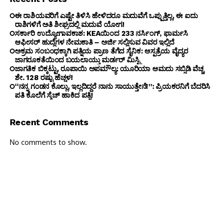
ಈ ರಾಶಿಯವರಿಗೆ ಎಷ್ಟೇ ತಿಳಿಸಿ ಹೇಳಿದರೂ ಮದುವೆಗೆ ಒಪ್ಪುತ್ತಿಲ್ಲ, ಈ ಐದು
ರಾಶಿಗಳಿಗೆ ಅತಿ ಶೀಘ್ರದಲ್ಲಿ ಮದುವೆ ಯೋಗ!
ಸರ್ಕಾರಿ ಉದ್ಯೋಗಾವಕಾಶ: KEAಯಿಂದ 233 ನರ್ಸಿಂಗ್, ಫಾರ್ಮಸಿ
ಆಫೀಸರ್ ಹುದ್ದೆಗಳ ನೇಮಕಾತಿ – ಅರ್ಜಿ ಸಲ್ಲಿಸುವ ವಿವರ ಇಲ್ಲಿದೆ
ಅಕ್ರಮ ಸಂಬಂಧಕ್ಕಾಗಿ ಪತ್ನಿಯ ಪ್ರಾಣ ತೆಗೆದ ಸೈನಿಕ: ಆಸ್ಪತ್ರೆಯ ವೈದ್ಯರ
ಜಾಗರೂಕತೆಯಿಂದ ಬಯಲಾಯ್ತು ಮರ್ಡರ್ ಮಿಸ್ಟ್ರಿ
ಜಾಗತಿಕ ಬಿಕ್ಕಟ್ಟು, ರೂಪಾಯಿ ಅಪಮೌಲ್ಯ: ಯೂರಿಯಾ ಆಮದು ಸಬ್ಸಿಡಿ ವೆಚ್ಚ
ಶೇ. 128 ರಷ್ಟು ಹೆಚ್ಚಳ!
“ನನ್ನ ಗಂಡನ ಕೊಲ್ಲು, ಇಲ್ಲದಿದ್ದರೆ ನಾನು ಸಾಯುತ್ತೇನೆ!”: ಪ್ರಿಯಕರನಿಗೆ ಬೆದರಿಸಿ
ಪತಿ ಕೊಲೆಗೆ ಸ್ಕೆಚ್ ಹಾಕಿದ ಪತ್ನಿ!
Recent Comments
No comments to show.