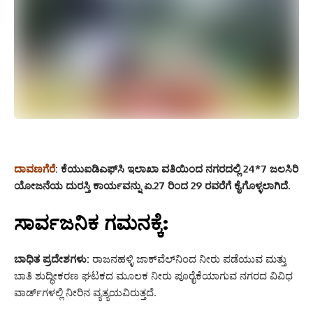
ದಾವಣಗೆರೆ
: ಕೆಯುಐಡಿಎಫ್‌ಸಿ ಇಲಾಖಾ ವತಿಯಿಂದ ನಗರದಲ್ಲಿ 24*7 ಜಲಸಿರಿ
ಯೋಜನೆಯ ದುರಸ್ತಿ ಕಾರ್ಯವನ್ನು ಏ.27 ರಿಂದ 29 ರವರೆಗೆ ಕೈಗೊಳ್ಳಲಾಗಿದೆ.
ಸಾರ್ವಜನಿಕ ಗಮನಕ್ಕೆ:
ಬಾಧಿತ ಪ್ರದೇಶಗಳು:
ರಾಜನಹಳ್ಳಿ ಜಾಕ್‌ವೆಲ್‌ನಿಂದ ನೀರು ಪಡೆಯುವ ಮತ್ತು
ಬಾತಿ ಶುದ್ಧೀಕರಣ ಘಟಕದ ಮೂಲಕ ನೀರು ಪೂರೈಕೆಯಾಗುವ ನಗರದ ವಿವಿಧ
ವಾರ್ಡ್‌ಗಳಲ್ಲಿ ನೀರಿನ ವ್ಯತ್ಯಯವಿರುತ್ತದೆ.