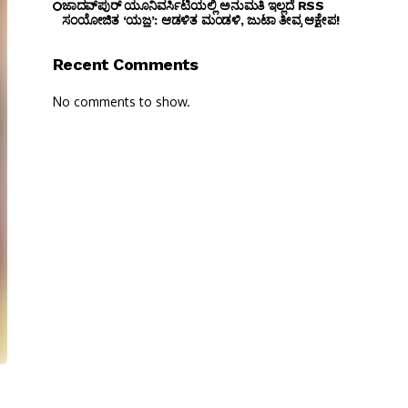
ಜಾದವ್‌ಪುರ್ ಯೂನಿವರ್ಸಿಟಿಯಲ್ಲಿ ಅನುಮತಿ ಇಲ್ಲದೆ RSS
ಸಂಯೋಜಿತ ‘ಯಜ್ಞ’: ಆಡಳಿತ ಮಂಡಳಿ, ಜುಟಾ ತೀವ್ರ ಆಕ್ಷೇಪ!
Recent Comments
No comments to show.