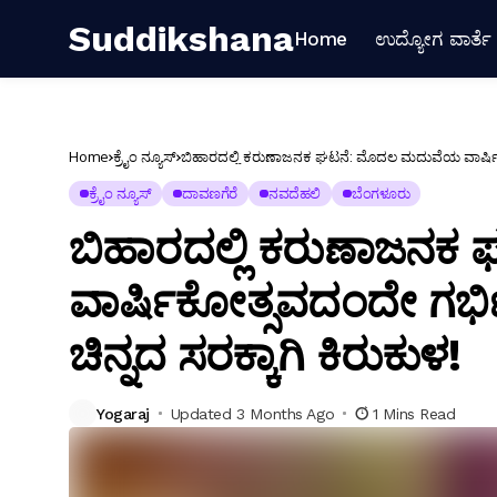
Suddikshana
Home
ಉದ್ಯೋಗ ವಾರ್ತೆ
Home
ಕ್ರೈಂ ನ್ಯೂಸ್
ಬಿಹಾರದಲ್ಲಿ ಕರುಣಾಜನಕ ಘಟನೆ: ಮೊದಲ ಮದುವೆಯ ವಾರ್ಷಿಕೋತ್
ಕ್ರೈಂ ನ್ಯೂಸ್
ದಾವಣಗೆರೆ
ನವದೆಹಲಿ
ಬೆಂಗಳೂರು
ಬಿಹಾರದಲ್ಲಿ ಕರುಣಾಜನ
ವಾರ್ಷಿಕೋತ್ಸವದಂದೇ ಗರ್ಭಿ
ಚಿನ್ನದ ಸರಕ್ಕಾಗಿ ಕಿರುಕುಳ!
Yogaraj
Updated 3 Months Ago
1 Mins Read