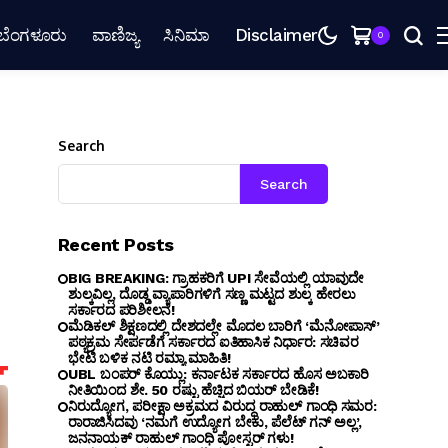
ಬೆಂಗಳೂರು
ವಾಣಿಜ್ಯ
ಸಿನಿಮಾ
Disclaimer
0
Search
Search
Recent Posts
BIG BREAKING: ಗ್ರಾಹಕರಿಗೆ UPI ಸೇವೆಯಲ್ಲಿ ಯಾವುದೇ
ಶುಲ್ಕವಿಲ್ಲ, ದೊಡ್ಡ ವ್ಯಾಪಾರಿಗಳಿಗೆ ಸಣ್ಣ ಮಟ್ಟದ ಶುಲ್ಕ ಹೇರಲು
ಸರ್ಕಾರದ ಪರಿಶೀಲನೆ!
ಮೆಡಿಕಲ್ ಶಿಕ್ಷಣದಲ್ಲಿ ದೇಶದಲ್ಲೇ ಮೊದಲ ಬಾರಿಗೆ ‘ಮೆನೋಪಾಸ್’
ಪಠ್ಯಕ್ರಮ ಸೇರ್ಪಡೆಗೆ ಸರ್ಕಾರದ ಐತಿಹಾಸಿಕ ನಿರ್ಧಾರ: ಸಚಿವರ
ಭೇಟಿ ಬಳಿಕ ನಟಿ ರಮ್ಯಾ ಮಾಹಿತಿ!
UBL ಬಂಪರ್ ಕೊಯ್ಲು: ಕರ್ನಾಟಕ ಸರ್ಕಾರದ ಹೊಸ ಅಬಕಾರಿ
ನೀತಿಯಿಂದ ಶೇ. 50 ರಷ್ಟು ಹೆಚ್ಚಿದ ಬಿಯರ್ ಬೇಡಿಕೆ!
ನಿರುದ್ಯೋಗ, ಪರೀಕ್ಷಾ ಅಕ್ರಮದ ವಿರುದ್ಧ ರಾಹುಲ್ ಗಾಂಧಿ ಸಮರ:
ರಾರಾಜಿಸಿದವು ‘ನಮಗೆ ಉದ್ಯೋಗ ಬೇಕು, ಪೆಲೆಟ್ ಗನ್ ಅಲ್ಲ’,
ಜನನಾಯಕ್ ರಾಹುಲ್ ಗಾಂಧಿ ಪೋಸ್ಟರ್ ಗಳು!