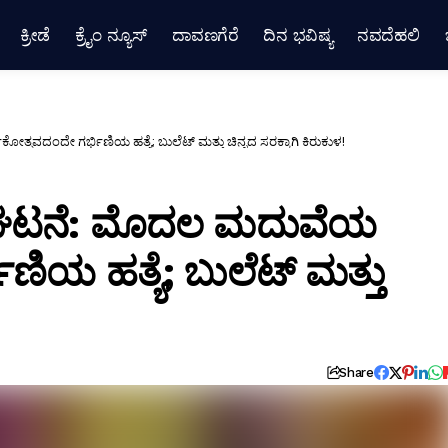
ಕ್ರೀಡೆ
ಕ್ರೈಂ ನ್ಯೂಸ್
ದಾವಣಗೆರೆ
ದಿನ ಭವಿಷ್ಯ
ನವದೆಹಲಿ
ಸವದಂದೇ ಗರ್ಭಿಣಿಯ ಹತ್ಯೆ; ಬುಲೆಟ್ ಮತ್ತು ಚಿನ್ನದ ಸರಕ್ಕಾಗಿ ಕಿರುಕುಳ!
ಕ ಘಟನೆ: ಮೊದಲ ಮದುವೆಯ
ಣಿಯ ಹತ್ಯೆ; ಬುಲೆಟ್ ಮತ್ತು
Share