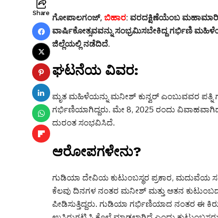
Share
ಗೋಪಾಲಗಂಜ್,
ಬಿಹಾರ
:
ವರದಕ್ಷಿಣೆಯೆಂಬ ಮಹಾಮಾರಿ
ವಾರ್ಷಿಕೋತ್ಸವವನ್ನು ಸಂಭ್ರಮಿಸಬೇಕಿದ್ದ ಗರ್ಭಿಣಿ ಮ
ಜಿಲ್ಲೆಯಲ್ಲಿ ನಡೆದಿದೆ.
ಘಟನೆಯ ವಿವರ:
ಮೃತ ಮಹಿಳೆಯನ್ನು ಮನೀಶ್ ಕುನ್ವರ್ ಎಂಬುವವರ ಪತ್ನಿ 
ಗರ್ಭಿಣಿಯಾಗಿದ್ದರು. ಮೇ 8, 2025 ರಂದು ವಿವಾಹವ
ದುರಂತ ಸಂಭವಿಸಿದೆ.
ಆರೋಪಗಳೇನು?
ಗುಡಿಯಾ ದೇವಿಯ ಕುಟುಂಬಸ್ಥರ ಪ್ರಕಾರ, ಮದುವೆಯ ಸಮ
ಕೆಲವು ದಿನಗಳ ನಂತರ ಮನೀಶ್ ಮತ್ತು ಆತನ ಕುಟುಂಬದವರ
ಪೀಡಿಸುತ್ತಿದ್ದರು. ಗುಡಿಯಾ ಗರ್ಭಿಣಿಯಾದ ನಂತರ ಈ ಕಿರುಕುಳ 
ಉಸಿರುಗಟ್ಟಿಸಿ ಕೊಲೆ ಮಾಡಲಾಗಿದೆ ಎಂದು ಕುಟುಂಬಸ್ಥರು 