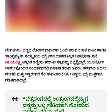
ಬೆಂಗಳೂರು:
ಬಣ್ಣದ ಲೋಕದ ಗ್ಲಾಮರ್‌ನ ಹಿಂದೆ ಇರುವ ಕರಾಳ ಮುಖ ಹಾಗೂ
‘ಕಾಂಪ್ರಮೈಸ್’ ಸಂಸ್ಕೃತಿಯ ಬಗ್ಗೆ 90ರ ದಶಕದ ಖ್ಯಾತ ಬಹುಭಾಷಾ ನಟಿ
ವಿಜಯಲಕ್ಷ್ಮಿ
ಅತ್ಯಂತ ಕಣ್ಣೀರು ತರಿಸುವ ಸತ್ಯವನ್ನು ಬಿಚ್ಚಿಟ್ಟಿದ್ದಾರೆ. ಯೂಟ್ಯೂಬ್
ಚಾನೆಲ್‌ವೊಂದರ ಸಂದರ್ಶನದಲ್ಲಿ ಮಾತನಾಡಿರುವ ಅವರು, ತಮಗಾದ ಆರ್ಥಿಕ
ವಂಚನೆ ಮತ್ತು ಚಿತ್ರರಂಗದ ಕೆಲ ಕಾಮುಕರ ಕೀಳು ಬುದ್ಧಿಯ ಬಗ್ಗೆ ಮುಕ್ತವಾಗಿ
ಮಾತನಾಡಿದ್ದಾರೆ.
“ಚಿತ್ರರಂಗದಲ್ಲಿ ಉತ್ತುಂಗದಲ್ಲಿದ್ದಾಗ
ನನ್ನನ್ನು ಒಬ್ಬ ನಟಿಯಾಗಿ ನೋಡುವ
ಬದಲು, ನನ್ನನ್ನು ಹೇಗೆ