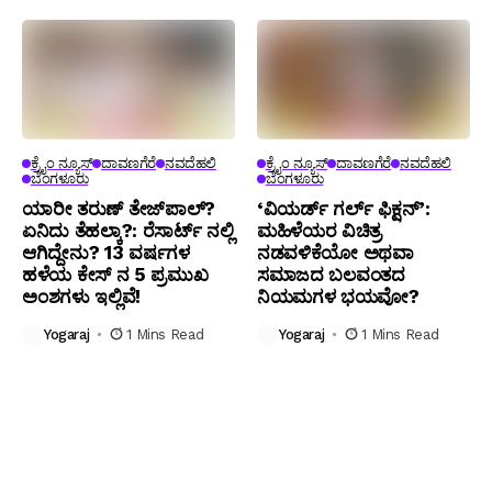
ಕ್ರೈಂ ನ್ಯೂಸ್
ದಾವಣಗೆರೆ
ನವದೆಹಲಿ
ಕ್ರೈಂ ನ್ಯೂಸ್
ದಾವಣಗೆರೆ
ನವದೆಹಲಿ
ಬೆಂಗಳೂರು
ಬೆಂಗಳೂರು
ಯಾರೀ ತರುಣ್ ತೇಜ್‌ಪಾಲ್?
‘ವಿಯರ್ಡ್ ಗರ್ಲ್ ಫಿಕ್ಷನ್’:
ಏನಿದು ತೆಹಲ್ಕಾ?: ರೆಸಾರ್ಟ್ ನಲ್ಲಿ
ಮಹಿಳೆಯರ ವಿಚಿತ್ರ
ಆಗಿದ್ದೇನು? 13 ವರ್ಷಗಳ
ನಡವಳಿಕೆಯೋ ಅಥವಾ
ಹಳೆಯ ಕೇಸ್ ನ 5 ಪ್ರಮುಖ
ಸಮಾಜದ ಬಲವಂತದ
ಅಂಶಗಳು ಇಲ್ಲಿವೆ!
ನಿಯಮಗಳ ಭಯವೋ?
Yogaraj
1 Mins Read
Yogaraj
1 Mins Read