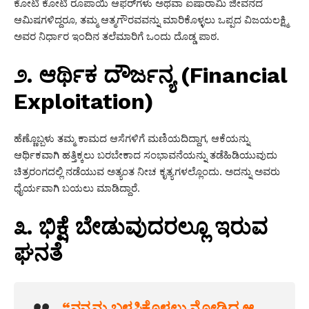
ಕೋಟಿ ಕೋಟಿ ರೂಪಾಯಿ ಆಫರ್‌ಗಳು ಅಥವಾ ಐಷಾರಾಮಿ ಜೀವನದ
ಆಮಿಷಗಳಿದ್ದರೂ, ತಮ್ಮ ಆತ್ಮಗೌರವವನ್ನು ಮಾರಿಕೊಳ್ಳಲು ಒಪ್ಪದ ವಿಜಯಲಕ್ಷ್ಮಿ
ಅವರ ನಿರ್ಧಾರ ಇಂದಿನ ತಲೆಮಾರಿಗೆ ಒಂದು ದೊಡ್ಡ ಪಾಠ.
೨. ಆರ್ಥಿಕ ದೌರ್ಜನ್ಯ (Financial
Exploitation)
ಹೆಣ್ಣೊಬ್ಬಳು ತಮ್ಮ ಕಾಮದ ಆಸೆಗಳಿಗೆ ಮಣಿಯದಿದ್ದಾಗ, ಆಕೆಯನ್ನು
ಆರ್ಥಿಕವಾಗಿ ಹತ್ತಿಕ್ಕಲು ಬರಬೇಕಾದ ಸಂಭಾವನೆಯನ್ನು ತಡೆಹಿಡಿಯುವುದು
ಚಿತ್ರರಂಗದಲ್ಲಿ ನಡೆಯುವ ಅತ್ಯಂತ ನೀಚ ಕೃತ್ಯಗಳಲ್ಲೊಂದು. ಅದನ್ನು ಅವರು
ಧೈರ್ಯವಾಗಿ ಬಯಲು ಮಾಡಿದ್ದಾರೆ.
೩. ಭಿಕ್ಷೆ ಬೇಡುವುದರಲ್ಲೂ ಇರುವ
ಘನತೆ
“ನನ್ನನ್ನು ಬಳಸಿಕೊಳ್ಳಲು ನೋಡಿದ ಆ