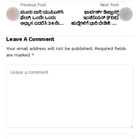
Previous Post
Next Post
ಮೂರು ಬಾರಿ ಯುಪಿಎಸ್‌ಸಿ
ಫಾರ್ವರ್ಡ್ ಡಿಪ್ಲಾಯ್ಡ್
ಫೇಲ್; ಒಂದೇ ಒಂದು
ಇಂಜಿನಿಯರ್ (FDE)
ಅಭ್ಯಾಸ ಬದಲಿಸಿ 24ನೇ
ಹುದ್ದೆಗಳಿಗೆ ಭಾರಿ ಬೇಡಿಕೆ: ಐಟಿ
ವಯಸ್ಸಿಗೆ ಐಎಎಸ್
ಉದ್ಯಮದಲ್ಲಿ ಹೊಸ ಕ್ರಾಂತಿ!
ಅಧಿಕಾರಿಯಾದ ನೇಹಾ
Leave A Comment
ಬ್ಯಾಡ್ವಾಲ್!
Your email address will not be published.
Required fields
are marked
*