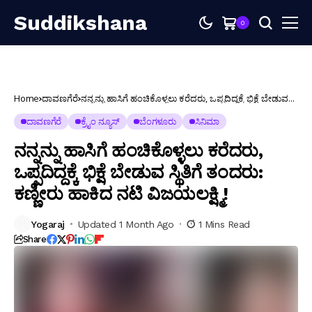
Suddikshana
0
Home
ದಾವಣಗೆರೆ
ನನ್ನನ್ನು ಹಾಸಿಗೆ ಹಂಚಿಕೊಳ್ಳಲು ಕರೆದರು, ಒಪ್ಪದಿದ್ದಕ್ಕೆ ಭಿಕ್ಷೆ ಬೇಡುವ
ಸ್ಥಿತಿಗೆ ತಂದರು: ಕಣ್ಣೀರು ಹಾಕಿದ ನಟಿ ವಿಜಯಲಕ್ಷ್ಮಿ!
ದಾವಣಗೆರೆ
ಕ್ರೈಂ ನ್ಯೂಸ್
ಬೆಂಗಳೂರು
ಸಿನಿಮಾ
ನನ್ನನ್ನು ಹಾಸಿಗೆ ಹಂಚಿಕೊಳ್ಳಲು ಕರೆದರು,
ಒಪ್ಪದಿದ್ದಕ್ಕೆ ಭಿಕ್ಷೆ ಬೇಡುವ ಸ್ಥಿತಿಗೆ ತಂದರು:
ಕಣ್ಣೀರು ಹಾಕಿದ ನಟಿ ವಿಜಯಲಕ್ಷ್ಮಿ!
Yogaraj
Updated 1 Month Ago
1 Mins Read
Share