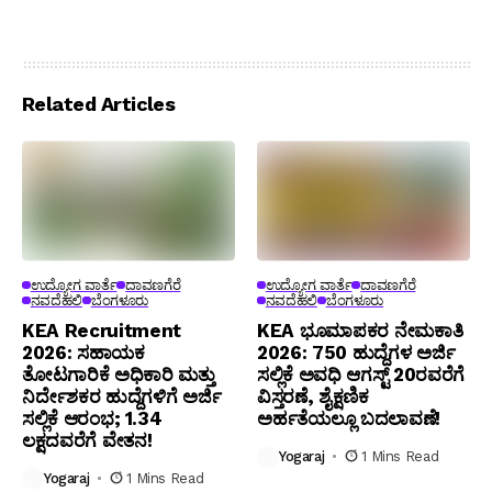
Related Articles
ಉದ್ಯೋಗ ವಾರ್ತೆ
ದಾವಣಗೆರೆ
ಉದ್ಯೋಗ ವಾರ್ತೆ
ದಾವಣಗೆರೆ
ನವದೆಹಲಿ
ಬೆಂಗಳೂರು
ನವದೆಹಲಿ
ಬೆಂಗಳೂರು
KEA Recruitment
KEA ಭೂಮಾಪಕರ ನೇಮಕಾತಿ
2026: ಸಹಾಯಕ
2026: 750 ಹುದ್ದೆಗಳ ಅರ್ಜಿ
ತೋಟಗಾರಿಕೆ ಅಧಿಕಾರಿ ಮತ್ತು
ಸಲ್ಲಿಕೆ ಅವಧಿ ಆಗಸ್ಟ್ 20ರವರೆಗೆ
ನಿರ್ದೇಶಕರ ಹುದ್ದೆಗಳಿಗೆ ಅರ್ಜಿ
ವಿಸ್ತರಣೆ, ಶೈಕ್ಷಣಿಕ
ಸಲ್ಲಿಕೆ ಆರಂಭ; ₹1.34
ಅರ್ಹತೆಯಲ್ಲೂ ಬದಲಾವಣೆ!
ಲಕ್ಷದವರೆಗೆ ವೇತನ!
Yogaraj
1 Mins Read
Yogaraj
1 Mins Read